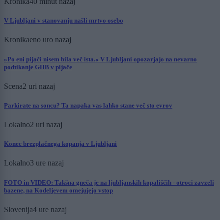
Kronika
40 minut nazaj
V Ljubljani v stanovanju našli mrtvo osebo
Kronika
eno uro nazaj
»Po eni pijači nisem bila več ista.« V Ljubljani opozarjajo na nevarno
podtikanje GHB v pijače
Scena
2 uri nazaj
Parkirate na soncu? Ta napaka vas lahko stane več sto evrov
Lokalno
2 uri nazaj
Konec brezplačnega kopanja v Ljubljani
Lokalno
3 ure nazaj
FOTO in VIDEO: Takšna gneča je na ljubljanskih kopališčih - otroci zavzeli
bazene, na Kodeljevem omejujejo vstop
Slovenija
4 ure nazaj