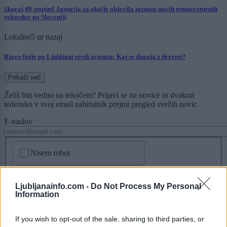
Skoraj 40 stopinj! Agencija za okolje objavila seznam novih temperaturnih
rekordov po Sloveniji
Lokalno
5 ur nazaj
Rjavo listje po Ljubljani sredi avgusta: Kaj se dogaja z drevesi?
Prikaži več
Želiš biti vedno na tekočem? Prijavi se na novice in dvakrat
tedensko v svoj email nabiralnik prejmi pregled svežih novic.
E-naslov
CAPTCHA
Nisem robot
Naročite se
Ljubljanainfo.com -
Do Not Process My Personal
Information
Imaš novico, informacijo, fotografijo ali video, ki bi nas utegnila
zanimati? Najboljše nagradimo.
If you wish to opt-out of the sale, sharing to third parties, or
Pošlji