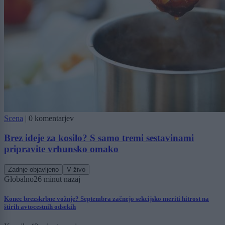
Scena
|
0 komentarjev
Brez ideje za kosilo? S samo tremi sestavinami
pripravite vrhunsko omako
Zadnje objavljeno
V živo
Globalno
26 minut nazaj
Konec brezskrbne vožnje? Septembra začnejo sekcijsko meriti hitrost na
štirih avtocestnih odsekih