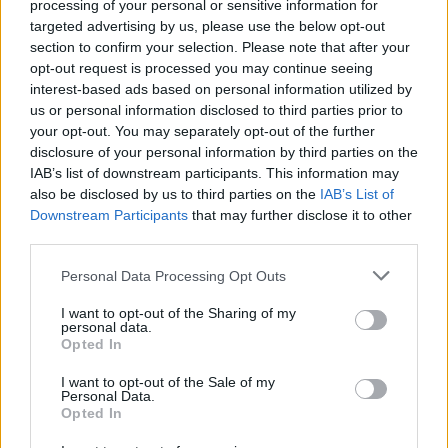
processing of your personal or sensitive information for
targeted advertising by us, please use the below opt-out
section to confirm your selection. Please note that after your
opt-out request is processed you may continue seeing
interest-based ads based on personal information utilized by
Moji Mediji d.o.o.
us or personal information disclosed to third parties prior to
your opt-out. You may separately opt-out of the further
sobotainfo.com
•
mariborinfo.com
•
ptujinfo.com
•
pomurec.com
•
disclosure of your personal information by third parties on the
dolenjskainfo.com
•
ljubljanainfo.com
•
gorenjskainfo.com
•
IAB’s list of downstream participants. This information may
tvidea.si
also be disclosed by us to third parties on the
IAB’s List of
Vse pravice pridržane © 2026
Prijavi se na cajtng
Downstream Participants
that may further disclose it to other
third parties.
Tematike
Personal Data Processing Opt Outs
Lokalno
Slovenija
I want to opt-out of the Sharing of my
Svet
personal data.
Politika
Opted In
Gospodarstvo
Kronika
I want to opt-out of the Sale of my
Zdravje
Personal Data.
Opted In
Šport
Kultura