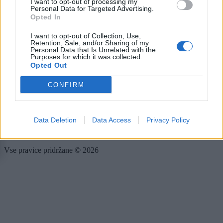
Scena
I want to opt-out of processing my
Personal Data for Targeted Advertising.
Zadnje novice
Opted In
Rubrike
I want to opt-out of Collection, Use,
Retention, Sale, and/or Sharing of my
Dogodki
Personal Data that Is Unrelated with the
Purposes for which it was collected.
Igre
Opted Out
Forum
Mali oglasi
CONFIRM
Več
Kdo smo
Data Deletion
Data Access
Privacy Policy
Oglaševanje
Izjava o dostopnosti
Vse pravice pridržane © 2026