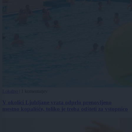
Lokalno
|
1 komentarjev
V okolici Ljubljane vrata odprlo prenovljeno
mestno kopališče, toliko je treba odšteti za vstopnico