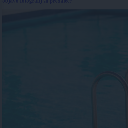
objavo fotografij šli predaleč?