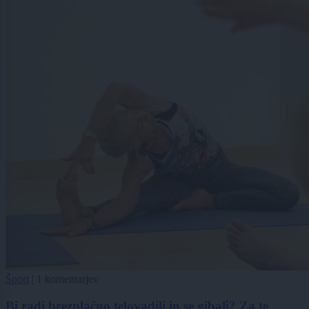
Šport
|
1 komentarjev
Bi radi brezplačno telovadili in se gibali? Za te