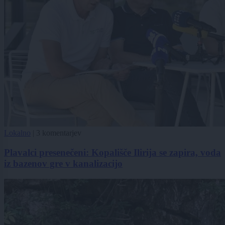
Lokalno
|
3 komentarjev
Plavalci presenečeni: Kopališče Ilirija se zapira, voda
iz bazenov gre v kanalizacijo