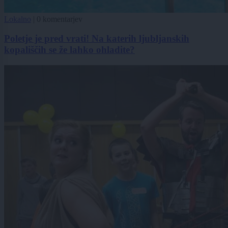
Lokalno
|
0 komentarjev
Poletje je pred vrati! Na katerih ljubljanskih
kopališčih se že lahko ohladite?