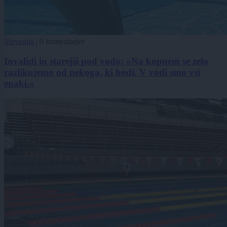
Slovenija
|
0 komentarjev
Invalidi in starejši pod vodo: »Na kopnem se zelo
razlikujemo od nekoga, ki hodi. V vodi smo vsi
enaki.«