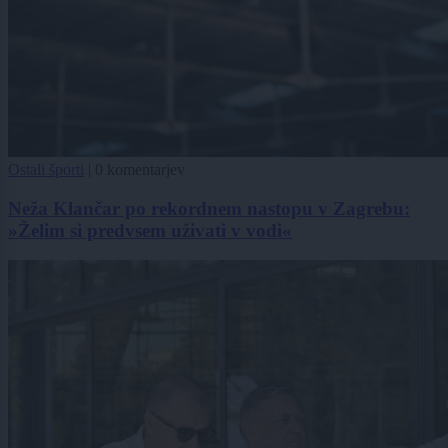
Ostali športi
|
0 komentarjev
Neža Klančar po rekordnem nastopu v Zagrebu:
»Želim si predvsem uživati v vodi«