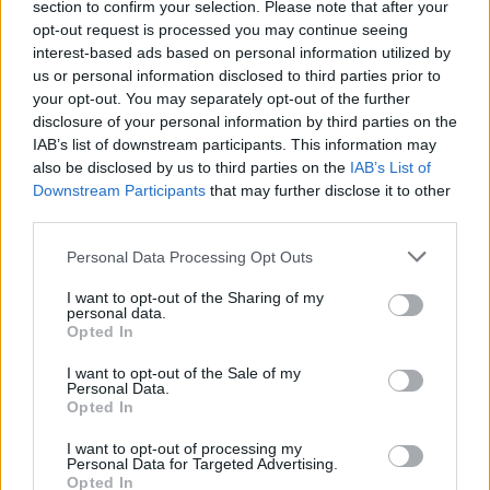
section to confirm your selection. Please note that after your
opt-out request is processed you may continue seeing
Benetke z vstopninami zaslužile več kot pet milijonov evrov, bodo prihodnje
leto še višje?
interest-based ads based on personal information utilized by
us or personal information disclosed to third parties prior to
Lokalno
48 minut nazaj
your opt-out. You may separately opt-out of the further
disclosure of your personal information by third parties on the
Drevo leta sredi del na Barjanski: Občina zdaj preverja zaščito
IAB’s list of downstream participants. This information may
ljubljanskega ponosa
also be disclosed by us to third parties on the
IAB’s List of
Prijavi se na cajtng
Downstream Participants
that may further disclose it to other
Slovenija
2 uri nazaj
third parties.
Slovenci zaslužimo več, kot naj bi potrebovali za srečo? Podatek, ki
preseneča
Personal Data Processing Opt Outs
Lokalno
2 uri nazaj
I want to opt-out of the Sharing of my
personal data.
Opted In
FOTO: Novo opozorilo iz centra Ljubljane: Pod Mesarskim mostom našla
odvržene igle
I want to opt-out of the Sale of my
Personal Data.
Lokalno
3 ure nazaj
Opted In
Coworking kot prostor za resno delo
I want to opt-out of processing my
Personal Data for Targeted Advertising.
Opted In
Globalno
4 ure nazaj