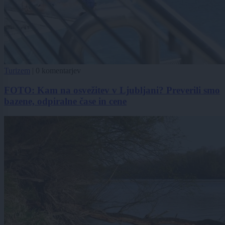
Turizem
|
0 komentarjev
FOTO: Kam na osvežitev v Ljubljani? Preverili smo
bazene, odpiralne čase in cene