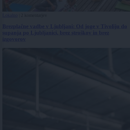
Lokalno
|
2 komentarjev
Brezplačne vadbe v Ljubljani: Od joge v Tivoliju do
supanja po Ljubljanici, brez stroškov in brez
izgovorov