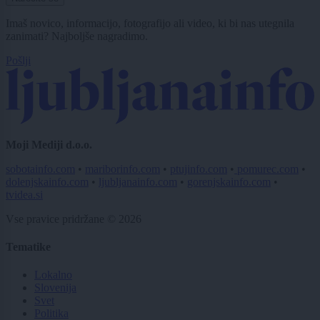
Imaš novico, informacijo, fotografijo ali video, ki bi nas utegnila
zanimati? Najboljše nagradimo.
Pošlji
Moji Mediji d.o.o.
sobotainfo.com
•
mariborinfo.com
•
ptujinfo.com
•
pomurec.com
•
dolenjskainfo.com
•
ljubljanainfo.com
•
gorenjskainfo.com
•
tvidea.si
Vse pravice pridržane © 2026
Tematike
Lokalno
Slovenija
Svet
Politika