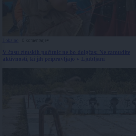
Lokalno
|
0 komentarjev
V času zimskih počitnic ne bo dolgčas: Ne zamudite
aktivnosti, ki jih pripravljajo v Ljubljani