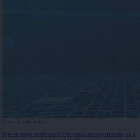
Šport
|
0 komentarjev
Kje so meje zasebnosti: Plavalka skoraj utonila, so z