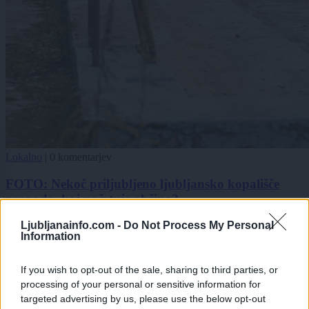
Lokalno
|
0 komentarjev
FOTO: Nekoč priljubljeno ljubljansko kopališče
propada, kaj načrtuje občina?
Ljubljanainfo.com -
Do Not Process My Personal
1
Information
2
If you wish to opt-out of the sale, sharing to third parties, or
processing of your personal or sensitive information for
Zadnje objavljeno
V živo
targeted advertising by us, please use the below opt-out
Globalno
11 minut nazaj