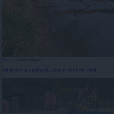
Kronika
|
0 komentarjev
Šel je plavat s prijatelji, domov se ni več vrnil