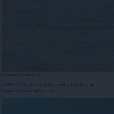
Globalno
|
0 komentarjev
VIDEO: Panika na Krku, med plavalci se je
pojavila skrivnostna riba