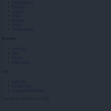
Gospodarstvo
Kronika
Zdravje
Šport
Kultura
Scena
Zadnje novice
Rubrike
Dogodki
Igre
Forum
Mali oglasi
Več
Kdo smo
Oglaševanje
Izjava o dostopnosti
Vse pravice pridržane © 2026