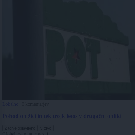
Lokalno
|
0 komentarjev
Pohod ob žici in tek trojk letos v drugačni obliki
Zadnje objavljeno
V živo
Globalno
4 minute nazaj