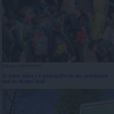
Lokalno
|
0 komentarjev
Ta konec tedna v Ljubljani Pot ob žici, pričakujejo
tudi do 40 tisoč ljudi