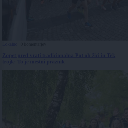
Lokalno
|
0 komentarjev
Zopet pred vrati tradicionalna Pot ob žici in Tek
trojk: To je mestni praznik