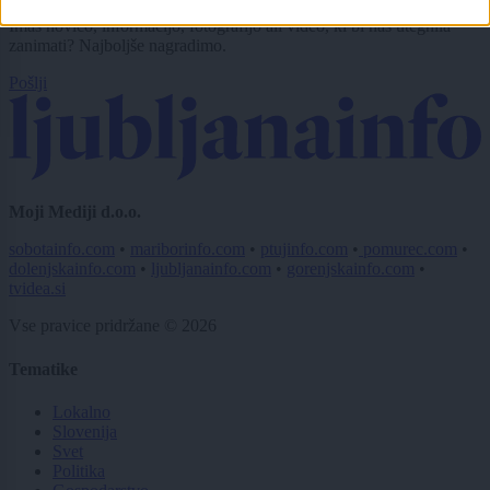
Imaš novico, informacijo, fotografijo ali video, ki bi nas utegnila
zanimati? Najboljše nagradimo.
Pošlji
Moji Mediji d.o.o.
sobotainfo.com
•
mariborinfo.com
•
ptujinfo.com
•
pomurec.com
•
dolenjskainfo.com
•
ljubljanainfo.com
•
gorenjskainfo.com
•
tvidea.si
Vse pravice pridržane © 2026
Tematike
Lokalno
Slovenija
Svet
Politika