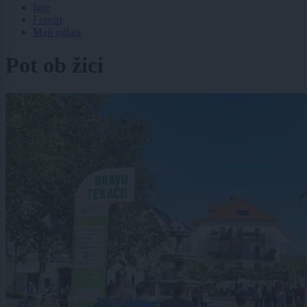
Igre
Forum
Mali oglasi
Pot ob žici