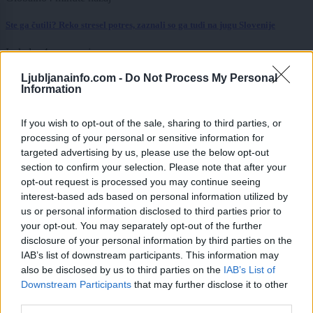
Ste ga čutili? Reko stresel potres, zaznali so ga tudi na jugu Slovenije
Lokalno
4 ure nazaj
Ljubljanainfo.com -
Do Not Process My Personal
»Ljubljana nujno potrebuje svoj poligon.« Nekdanji dirkač razkril načrt za
Information
avtomotodrom
Lokalno
4 ure nazaj
If you wish to opt-out of the sale, sharing to third parties, or
processing of your personal or sensitive information for
Mačje zgodbe iz Gmajnic: Dan odprtih vrat za vse, ki imajo radi mačke
targeted advertising by us, please use the below opt-out
section to confirm your selection. Please note that after your
Lokalno
4 ure nazaj
opt-out request is processed you may continue seeing
interest-based ads based on personal information utilized by
Podvoz pri Situli razpada, sanacije pa ni na vidiku: Kako dolgo bo še tako?
us or personal information disclosed to third parties prior to
your opt-out. You may separately opt-out of the further
Scena
8 ur nazaj
disclosure of your personal information by third parties on the
IAB’s list of downstream participants. This information may
Venera spreminja pravila igre, za nekatera znamenja prihajajo velike
spremembe
also be disclosed by us to third parties on the
IAB’s List of
Prijavi se na cajtng
Downstream Participants
that may further disclose it to other
Slovenija
11 ur nazaj
third parties.