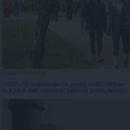
Lokalno
|
0 komentarjev
FOTO: Na tradicionalni 64. pohod okoli Ljubljane
se je kljub slabi vremenski napovedi podala množica