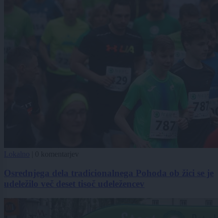
Lokalno
|
0 komentarjev
Osrednjega dela tradicionalnega Pohoda ob žici se je
udeležilo več deset tisoč udeležencev