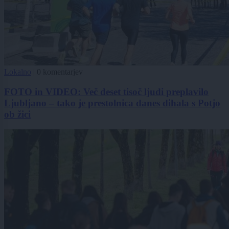
Lokalno
|
0 komentarjev
FOTO in VIDEO: Več deset tisoč ljudi preplavilo
Ljubljano – tako je prestolnica danes dihala s Potjo
ob žici