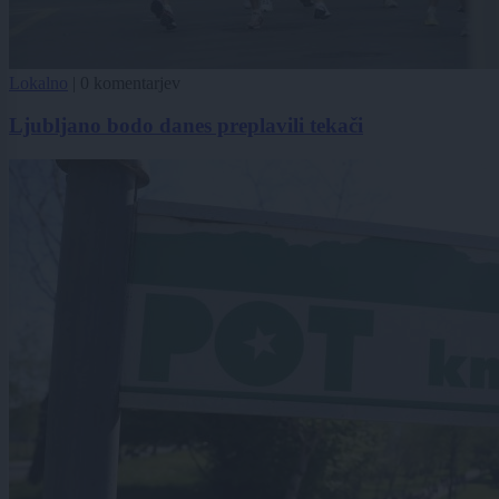
Lokalno
|
0 komentarjev
Ljubljano bodo danes preplavili tekači