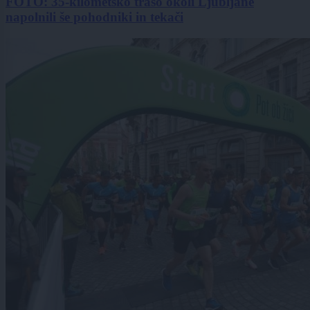
FOTO: 35-kilometsko traso okoli Ljubljane
napolnili še pohodniki in tekači