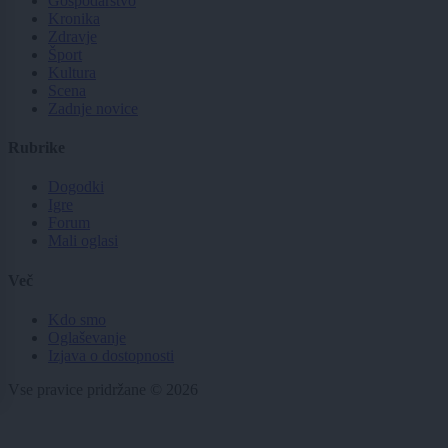
Gospodarstvo
Kronika
Zdravje
Šport
Kultura
Scena
Zadnje novice
Rubrike
Dogodki
Igre
Forum
Mali oglasi
Več
Kdo smo
Oglaševanje
Izjava o dostopnosti
Vse pravice pridržane © 2026