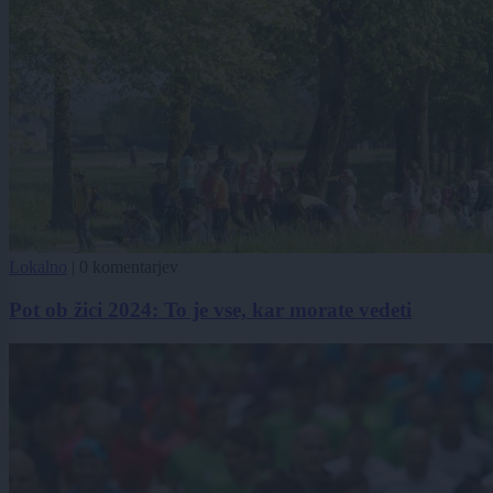
Lokalno
|
0 komentarjev
Pot ob žici 2024: To je vse, kar morate vedeti