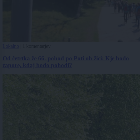
Lokalno
|
1 komentarjev
Od četrtka že 66. pohod po Poti ob žici: Kje bodo
zapore, kdaj bodo pohodi?