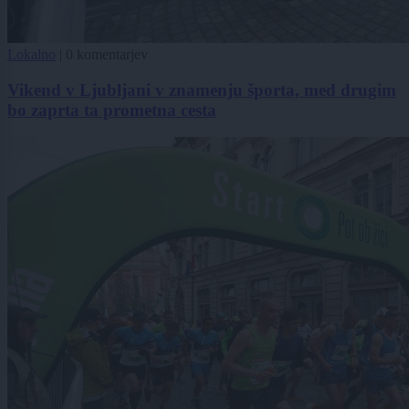
Lokalno
|
0 komentarjev
Vikend v Ljubljani v znamenju športa, med drugim
bo zaprta ta prometna cesta