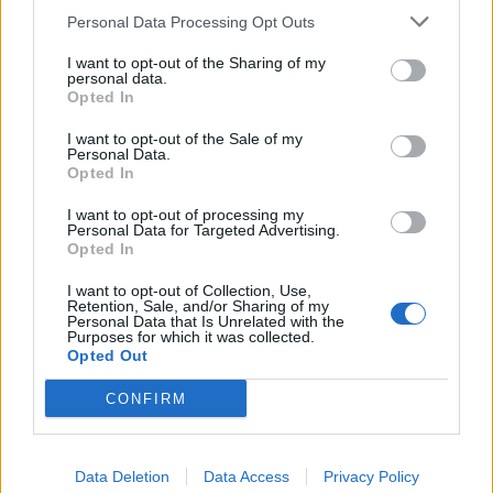
Ljubljana med najbolj vročimi mesti v državi: toliko stopinj so namerili
Personal Data Processing Opt Outs
danes
I want to opt-out of the Sharing of my
Scena
12 ur nazaj
personal data.
Opted In
V Ljubljani bo konec tedna v znamenju ognja, umetnosti in poletnih ritmov
I want to opt-out of the Sale of my
Personal Data.
Globalno
13 ur nazaj
Opted In
Konec brezskrbne vožnje? Septembra začnejo sekcijsko meriti hitrost na
I want to opt-out of processing my
štirih avtocestnih odsekih
Personal Data for Targeted Advertising.
Opted In
Prikaži več
I want to opt-out of Collection, Use,
Želiš biti vedno na tekočem? Prijavi se na novice in dvakrat
Retention, Sale, and/or Sharing of my
Personal Data that Is Unrelated with the
tedensko v svoj email nabiralnik prejmi pregled svežih novic.
Purposes for which it was collected.
Opted Out
E-naslov
CONFIRM
CAPTCHA
Nisem robot
Data Deletion
Data Access
Privacy Policy
Naročite se