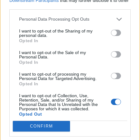
Downstream Participants
that may further disclose it to other
Kronika
3 ure nazaj
third parties.
Pogrešan je mladoletni Jon iz Ljubljane. Ste ga videli?
Personal Data Processing Opt Outs
Lokalno
3 ure nazaj
I want to opt-out of the Sharing of my
personal data.
Prijavili neznosen dim in smrad iz lokala, potem pa dobili tak odgovor
Opted In
inšpektorata
I want to opt-out of the Sale of my
Personal Data.
Kronika
5 ur nazaj
Opted In
Napeta noč v Kamniku: Moški ni želel predati otroka, posredovali so
I want to opt-out of processing my
specialci
Personal Data for Targeted Advertising.
Opted In
Kronika
5 ur nazaj
I want to opt-out of Collection, Use,
45-letni Matjaž odšel neznano kam, išče ga policija
Retention, Sale, and/or Sharing of my
Personal Data that Is Unrelated with the
Purposes for which it was collected.
Prikaži več
Opted Out
Želiš biti vedno na tekočem? Prijavi se na novice in dvakrat
CONFIRM
tedensko v svoj email nabiralnik prejmi pregled svežih novic.
E-naslov