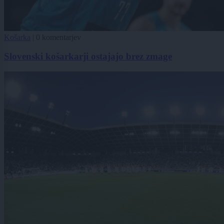
Košarka
|
0 komentarjev
Slovenski košarkarji ostajajo brez zmage