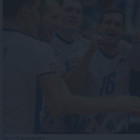
Šport
|
0 komentarjev