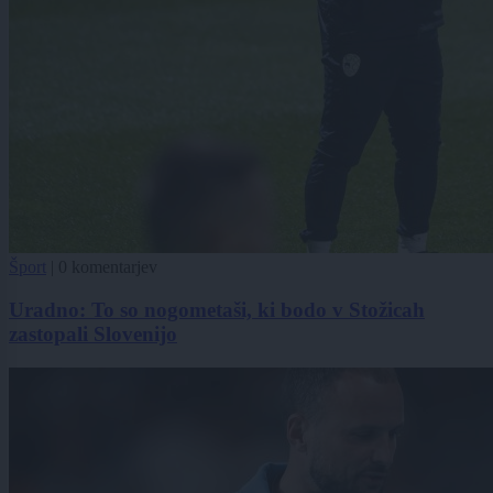
Šport
|
0 komentarjev
Uradno: To so nogometaši, ki bodo v Stožicah
zastopali Slovenijo