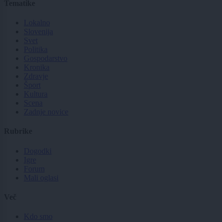
Tematike
Lokalno
Slovenija
Svet
Politika
Gospodarstvo
Kronika
Zdravje
Šport
Kultura
Scena
Zadnje novice
Rubrike
Dogodki
Igre
Forum
Mali oglasi
Več
Kdo smo