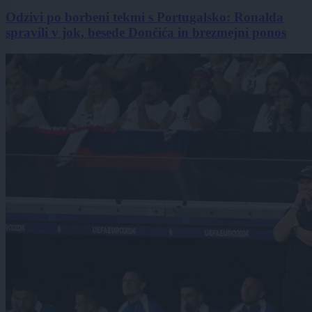
Odzivi po borbeni tekmi s Portugalsko: Ronalda
spravili v jok, besede Dončića in brezmejni ponos