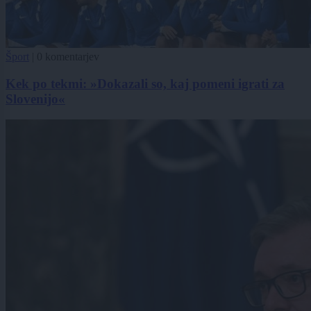
Šport
|
0 komentarjev
Kek po tekmi: »Dokazali so, kaj pomeni igrati za
Slovenijo«