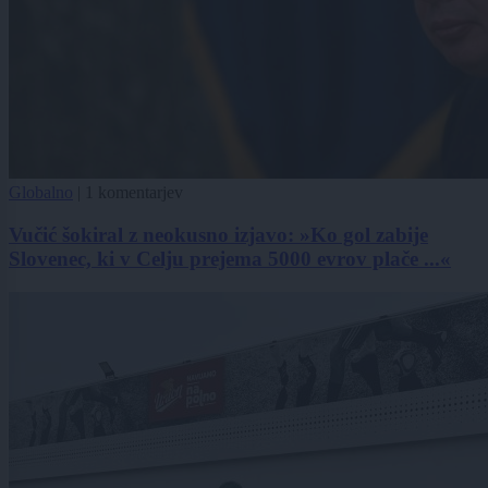
Globalno
|
1 komentarjev
Vučić šokiral z neokusno izjavo: »Ko gol zabije
Slovenec, ki v Celju prejema 5000 evrov plače ...«