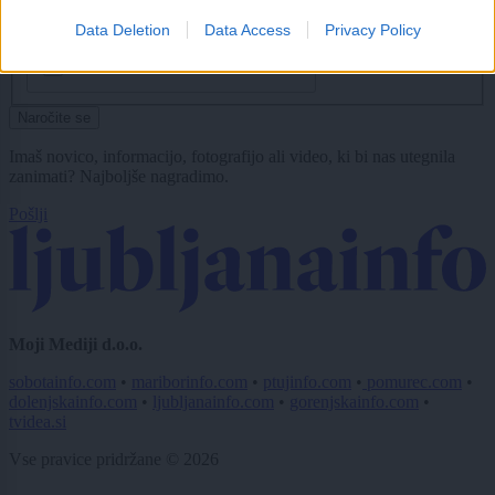
Data Deletion
Data Access
Privacy Policy
CAPTCHA
Nisem robot
Naročite se
Imaš novico, informacijo, fotografijo ali video, ki bi nas utegnila
zanimati? Najboljše nagradimo.
Pošlji
Moji Mediji d.o.o.
sobotainfo.com
•
mariborinfo.com
•
ptujinfo.com
•
pomurec.com
•
dolenjskainfo.com
•
ljubljanainfo.com
•
gorenjskainfo.com
•
tvidea.si
Vse pravice pridržane © 2026