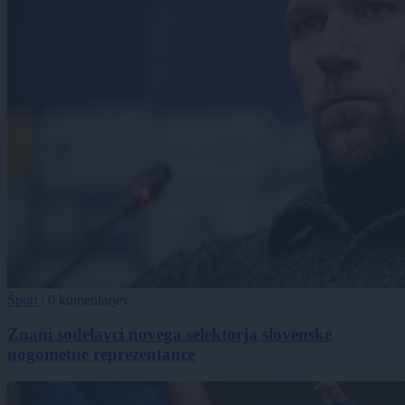
Šport
|
0 komentarjev
Znani sodelavci novega selektorja slovenske
nogometne reprezentance