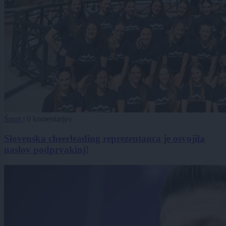
Šport
|
0 komentarjev
Slovenska cheerleading reprezentanca je osvojila
naslov podprvakinj!