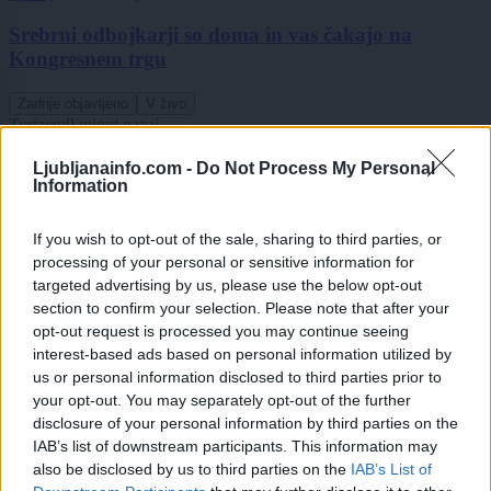
Srebrni odbojkarji so doma in vas čakajo na
Kongresnem trgu
Zadnje objavljeno
V živo
Turizem
9 minut nazaj
Ljubljanainfo.com -
Do Not Process My Personal
FOTO in VIDEO: Človek v zraku nad mestom? Ni fotomontaža, to se res
Information
dogaja v Sloveniji
Lokalno
60 minut nazaj
If you wish to opt-out of the sale, sharing to third parties, or
processing of your personal or sensitive information for
Plačevanje parkiranja v Ljubljani zmedlo voznike: S kovanci lahko izbereš
targeted advertising by us, please use the below opt-out
več, z Urbano pa ne
section to confirm your selection. Please note that after your
opt-out request is processed you may continue seeing
Scena
2 uri nazaj
interest-based ads based on personal information utilized by
Anamaria od Luke Dončića zahteva 40 milijonov dolarjev?
us or personal information disclosed to third parties prior to
your opt-out. You may separately opt-out of the further
Kultura
2 uri nazaj
disclosure of your personal information by third parties on the
IAB’s list of downstream participants. This information may
V Križanke prihaja ena najbolj slovitih zgodb argentinskega tanga
also be disclosed by us to third parties on the
IAB’s List of
Prijavi se na cajtng