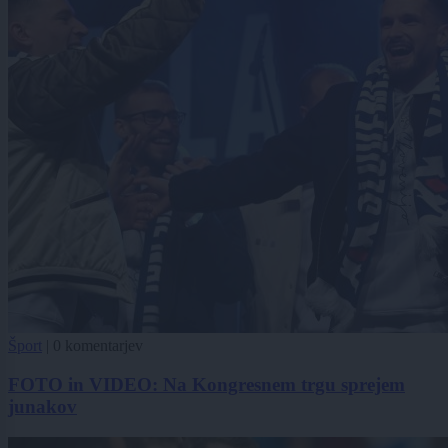
Šport
|
0 komentarjev
FOTO in VIDEO: Na Kongresnem trgu sprejem
junakov