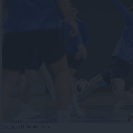
Nogomet
|
0 komentarjev