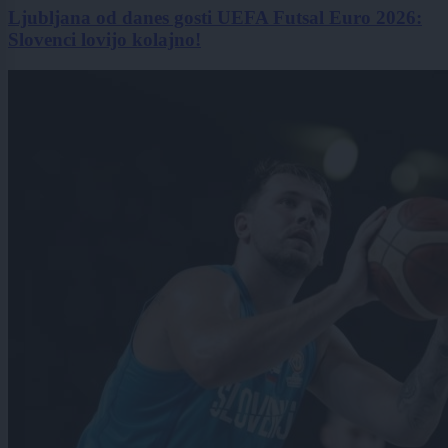
Ljubljana od danes gosti UEFA Futsal Euro 2026:
Slovenci lovijo kolajno!