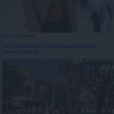
Šport
|
0 komentarjev
Med vpoklicanimi v reprezentanco tudi nekaj
obrazov Olimpije