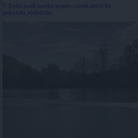
V Kolpi našli moško truplo, vzrok smrti bo
pokazala obdukcija