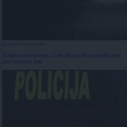
Kronika
|
0 komentarjev
Truplo pogrešanega 75-letnika našli na gozdni poti
pod osnovno šolo