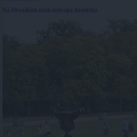
Na Hrvaškem našli mrtvega dojenčka