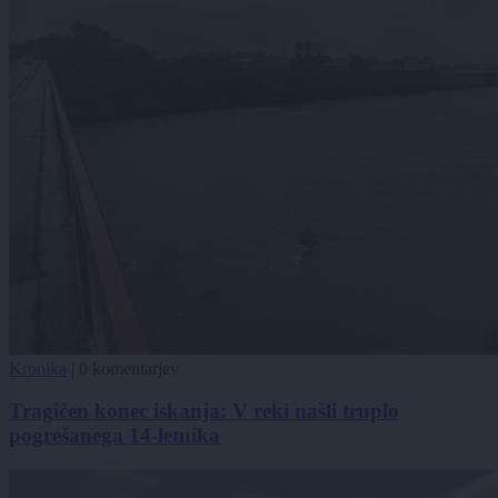
Kronika
|
0 komentarjev
Tragičen konec iskanja: V reki našli truplo
pogrešanega 14-letnika