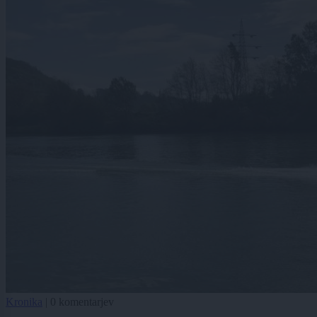
Kronika
|
0 komentarjev