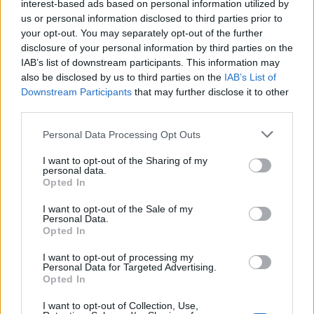
interest-based ads based on personal information utilized by
us or personal information disclosed to third parties prior to
Kronika
28 minut nazaj
your opt-out. You may separately opt-out of the further
disclosure of your personal information by third parties on the
»Po eni pijači nisem bila več ista.« V Ljubljani opozarjajo na nevarno
podtikanje GHB v pijače
IAB’s list of downstream participants. This information may
also be disclosed by us to third parties on the
IAB’s List of
Prijavi se na cajtng
Scena
eno uro nazaj
Downstream Participants
that may further disclose it to other
third parties.
Parkirate na soncu? Ta napaka vas lahko stane več sto evrov
Personal Data Processing Opt Outs
Lokalno
2 uri nazaj
I want to opt-out of the Sharing of my
personal data.
Konec brezplačnega kopanja v Ljubljani
Opted In
Lokalno
2 uri nazaj
I want to opt-out of the Sale of my
Personal Data.
FOTO in VIDEO: Takšna gneča je na ljubljanskih kopališčih - otroci zavzeli
Opted In
bazene, na Kodeljevem omejujejo vstop
I want to opt-out of processing my
Slovenija
4 ure nazaj
Personal Data for Targeted Advertising.
Opted In
Skoraj 40 stopinj! Agencija za okolje objavila seznam novih temperaturnih
rekordov po Sloveniji
I want to opt-out of Collection, Use,