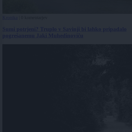
Kronika
|
0 komentarjev
Sumi potrjeni? Truplo v Savinji bi lahko pripadalo
pogrešanemu Jaki Muhedinoviču