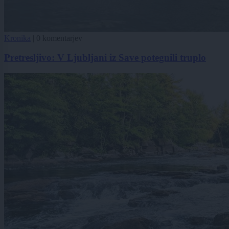
Kronika
|
0 komentarjev
Pretresljivo: V Ljubljani iz Save potegnili truplo