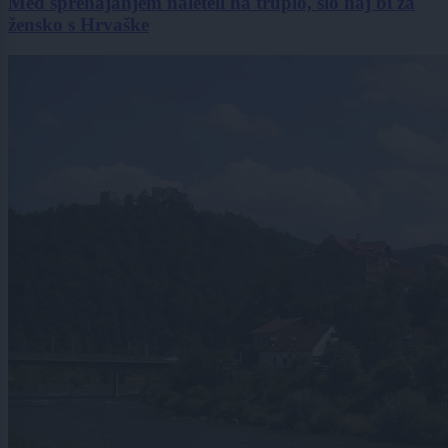
Med sprehajanjem naleteli na truplo, šlo naj bi za
žensko s Hrvaške