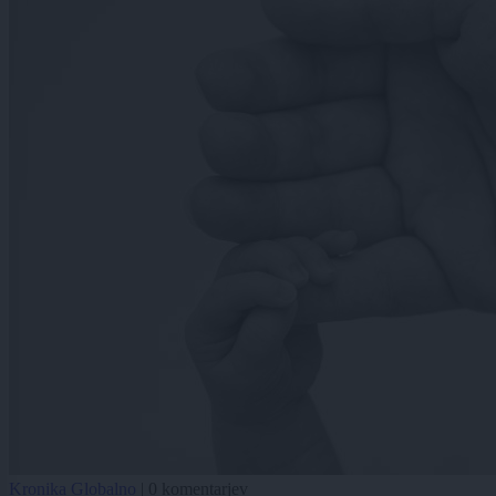
Kronika
Globalno
|
0 komentarjev