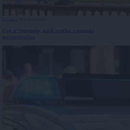
Kronika
|
0 komentarjev
Uro iz Slovenije, našli vrečko z ostanki
novorojenčka