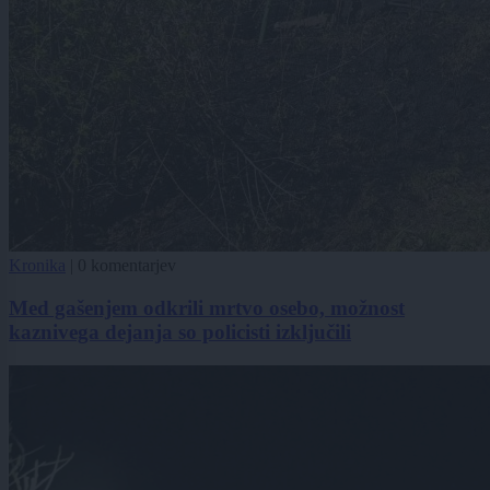
Kronika
|
0 komentarjev
Med gašenjem odkrili mrtvo osebo, možnost
kaznivega dejanja so policisti izključili