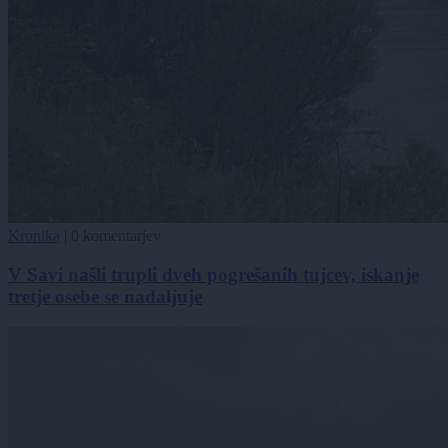
Kronika
|
0 komentarjev
V Savi našli trupli dveh pogrešanih tujcev, iskanje
tretje osebe se nadaljuje