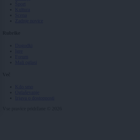
Šport
Kultura
Scena
Zadnje novice
Rubrike
Dogodki
Igre
Forum
Mali oglasi
Več
Kdo smo
Oglaševanje
Izjava o dostopnosti
Vse pravice pridržane © 2026