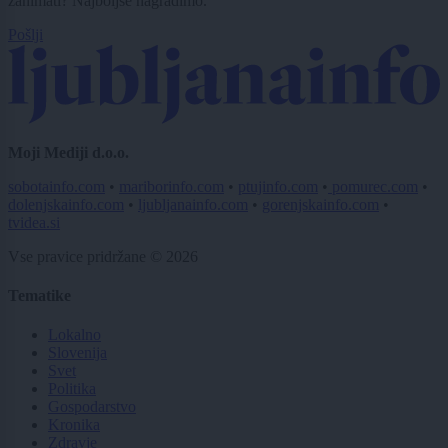
zanimati? Najboljše nagradimo.
Pošlji
Moji Mediji d.o.o.
sobotainfo.com
•
mariborinfo.com
•
ptujinfo.com
•
pomurec.com
•
dolenjskainfo.com
•
ljubljanainfo.com
•
gorenjskainfo.com
•
tvidea.si
Vse pravice pridržane © 2026
Tematike
Lokalno
Slovenija
Svet
Politika
Gospodarstvo
Kronika
Zdravje