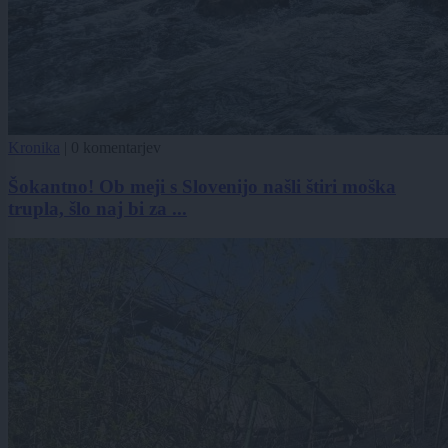
Kronika
|
0 komentarjev
Šokantno! Ob meji s Slovenijo našli štiri moška
trupla, šlo naj bi za ...