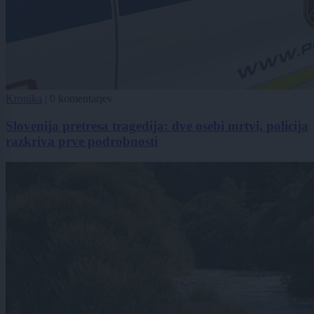
Kronika
|
0 komentarjev
Slovenija pretresa tragedija: dve osebi mrtvi, policija
razkriva prve podrobnosti