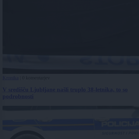
Kronika
|
0 komentarjev
V središču Ljubljane našli truplo 38-letnika, to so
podrobnosti