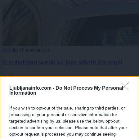
Kronika
|
0 komentarjev
V priljubljeni soseski na jugu odkriti dve trupli
1
2
3
Ljubljanainfo.com -
Do Not Process My Personal
4
Information
5
If you wish to opt-out of the sale, sharing to third parties, or
processing of your personal or sensitive information for
Zadnje objavljeno
V živo
targeted advertising by us, please use the below opt-out
Kronika
6 minut nazaj
section to confirm your selection. Please note that after your
opt-out request is processed you may continue seeing
V Ljubljani v stanovanju našli mrtvo osebo