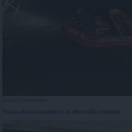
Kronika
|
0 komentarjev
Nočna akcija potapljačev, iz reke prišli s truplom