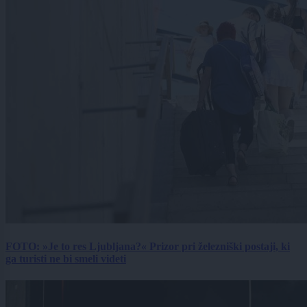
FOTO: »Je to res Ljubljana?« Prizor pri železniški postaji, ki
ga turisti ne bi smeli videti