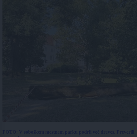
FOTO: V soboškem mestnem parku podrli več dreves. Preverili