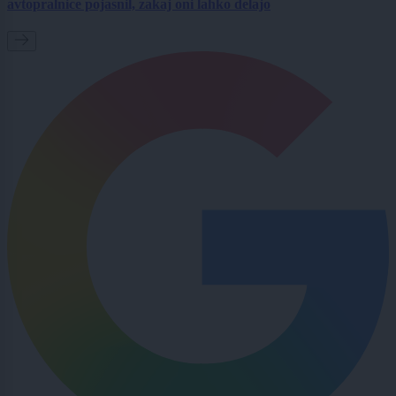
avtopralnice pojasnil, zakaj oni lahko delajo