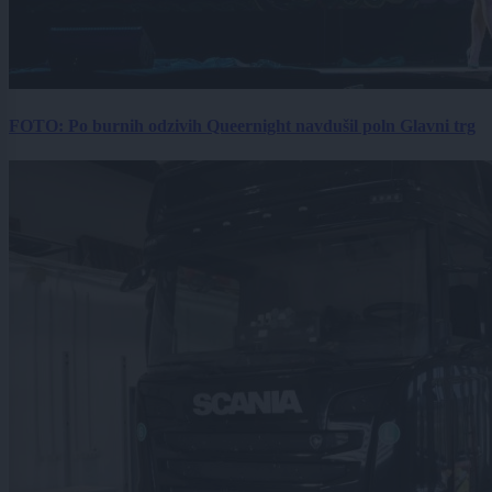
FOTO: Po burnih odzivih Queernight navdušil poln Glavni trg