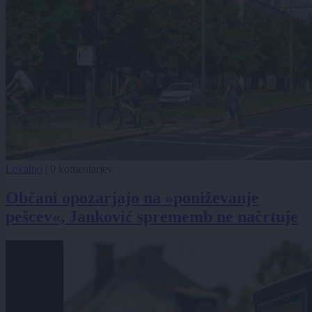
Lokalno
|
0 komentarjev
Občani opozarjajo na »poniževanje
pešcev«, Janković sprememb ne načrtuje