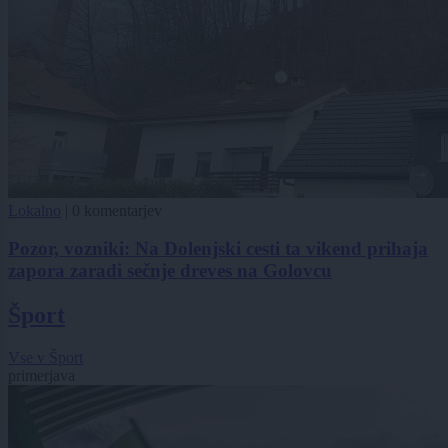
Lokalno
|
0 komentarjev
Pozor, vozniki: Na Dolenjski cesti ta vikend prihaja
zapora zaradi sečnje dreves na Golovcu
Šport
Vse v Šport
primerjava