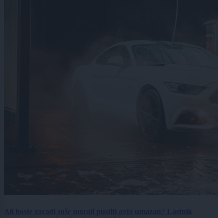
Ali boste zaradi suše morali pustiti avto umazan? Lastnik