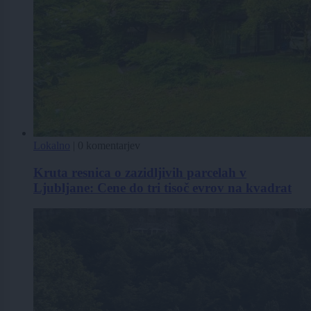
Lokalno
|
0 komentarjev
Kruta resnica o zazidljivih parcelah v
Ljubljane: Cene do tri tisoč evrov na kvadrat