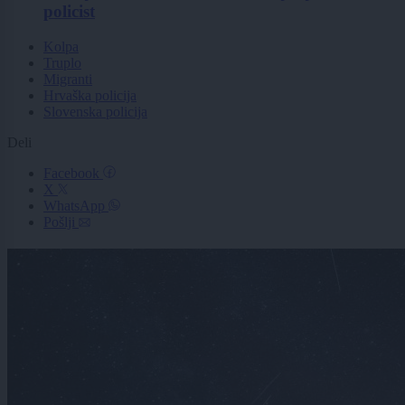
policist
Kolpa
Truplo
Migranti
Hrvaška policija
Slovenska policija
Deli
Facebook
X
WhatsApp
Pošlji