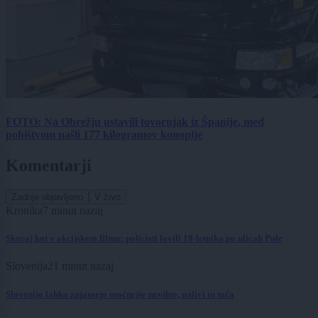
FOTO: Na Obrežju ustavili tovornjak iz Španije, med
pohištvom našli 177 kilogramov konoplje
Komentarji
Zadnje objavljeno
V živo
Kronika
7 minut nazaj
Skoraj kot v akcijskem filmu: policisti lovili 19-letnika po ulicah Pule
Slovenija
21 minut nazaj
Slovenijo lahko zajamejo močnejše nevihte, nalivi in toča