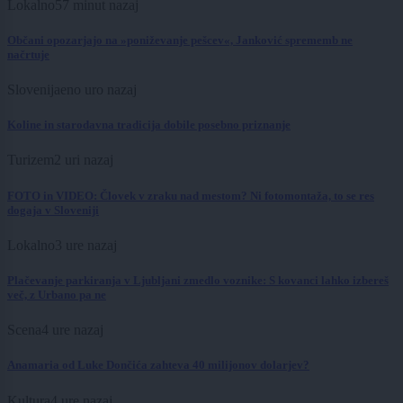
Lokalno
57 minut nazaj
Občani opozarjajo na »poniževanje pešcev«, Janković sprememb ne
načrtuje
Slovenija
eno uro nazaj
Koline in starodavna tradicija dobile posebno priznanje
Turizem
2 uri nazaj
FOTO in VIDEO: Človek v zraku nad mestom? Ni fotomontaža, to se res
dogaja v Sloveniji
Lokalno
3 ure nazaj
Plačevanje parkiranja v Ljubljani zmedlo voznike: S kovanci lahko izbereš
več, z Urbano pa ne
Scena
4 ure nazaj
Anamaria od Luke Dončića zahteva 40 milijonov dolarjev?
Kultura
4 ure nazaj