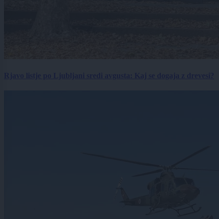
Rjavo listje po Ljubljani sredi avgusta: Kaj se dogaja z drevesi?