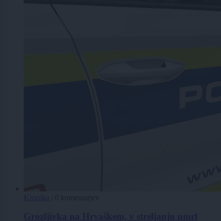
Kronika
|
0 komentarjev
Grozljivka na Hrvaškem, v streljanju umrl