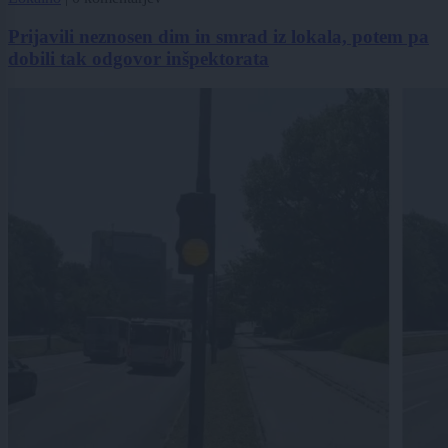
Prijavili neznosen dim in smrad iz lokala, potem pa
dobili tak odgovor inšpektorata