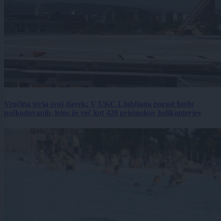
Vročina terja svoj davek: V UKC Ljubljana porast hudo
poškodovanih, letos že več kot 420 pristankov helikopterjev