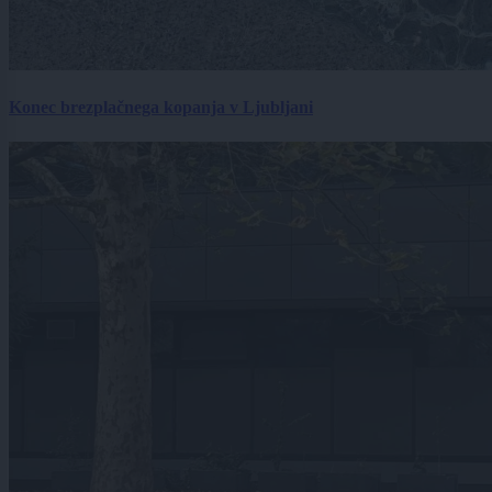
Konec brezplačnega kopanja v Ljubljani