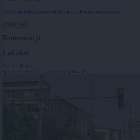
V Križanke prihaja ena najbolj slovitih zgodb argentinskega tanga
Prikaži več
Komentarji
Lokalno
Vse v Lokalno
tipka za zeleno luč le za pešce in kolesarje