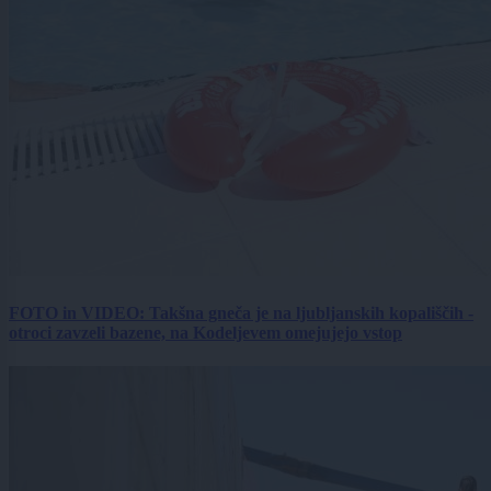
FOTO in VIDEO: Takšna gneča je na ljubljanskih kopališčih -
otroci zavzeli bazene, na Kodeljevem omejujejo vstop