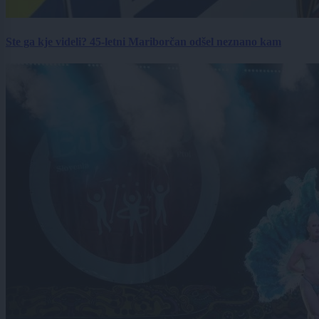
Ste ga kje videli? 45-letni Mariborčan odšel neznano kam