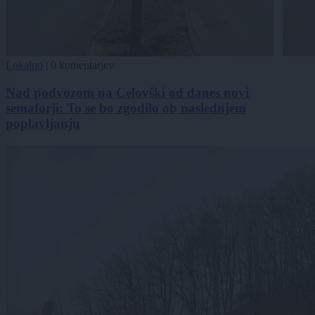
Lokalno
|
0 komentarjev
Nad podvozom na Celovški od danes novi
semaforji: To se bo zgodilo ob naslednjem
poplavljanju