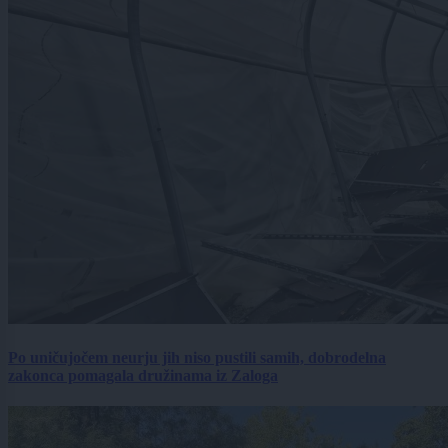
Po uničujočem neurju jih niso pustili samih, dobrodelna
zakonca pomagala družinama iz Zaloga