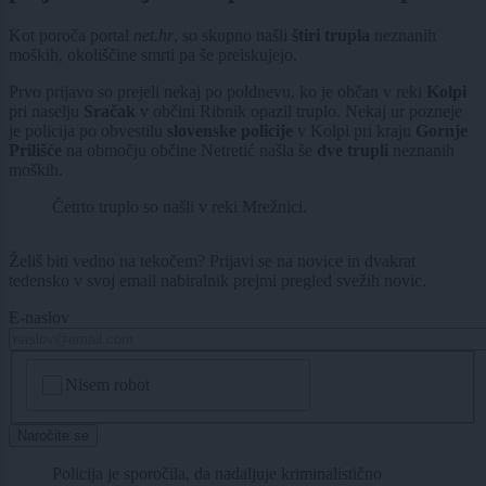
Kot poroča portal
net.hr
, so skupno našli
štiri trupla
neznanih
moških, okoliščine smrti pa še preiskujejo.
Prvo prijavo so prejeli nekaj po poldnevu, ko je občan v reki
Kolpi
pri naselju
Sračak
v občini Ribnik opazil truplo. Nekaj ur pozneje
je policija po obvestilu
slovenske policije
v Kolpi pri kraju
Gornje
Prilišće
na območju občine Netretić našla še
dve trupli
neznanih
moških.
Četrto truplo so našli v reki Mrežnici.
Želiš biti vedno na tekočem? Prijavi se na novice in dvakrat
tedensko v svoj email nabiralnik prejmi pregled svežih novic.
E-naslov
CAPTCHA
Nisem robot
Naročite se
Policija je sporočila, da nadaljuje kriminalistično