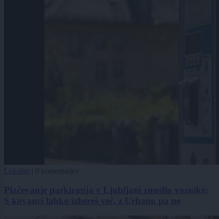
Lokalno
|
0 komentarjev
Plačevanje parkiranja v Ljubljani zmedlo voznike:
S kovanci lahko izbereš več, z Urbano pa ne