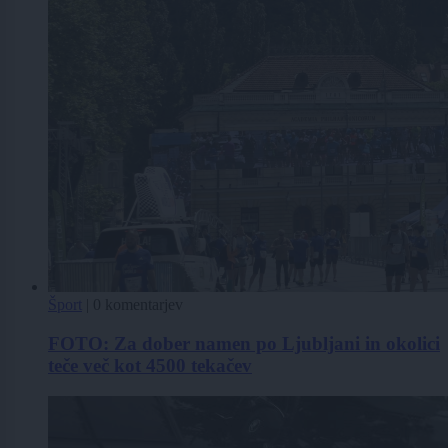
Šport
|
0 komentarjev
FOTO: Za dober namen po Ljubljani in okolici
teče več kot 4500 tekačev