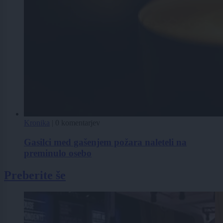
Kronika
|
0 komentarjev
Gasilci med gašenjem požara naleteli na
preminulo osebo
Preberite še