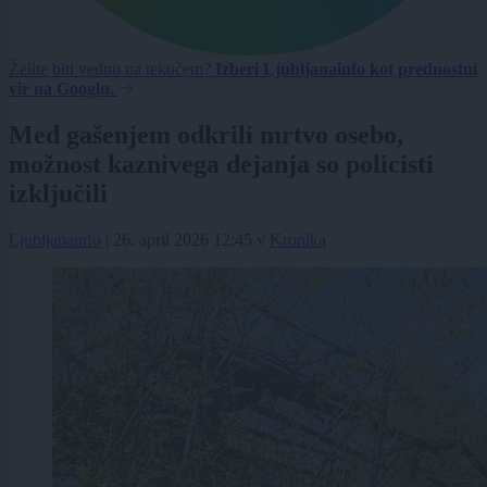
Želite biti vedno na tekočem?
Izberi Ljubljanainfo kot prednostni
vir na Googlu.
Med gašenjem odkrili mrtvo osebo,
možnost kaznivega dejanja so policisti
izključili
Ljubljanainfo
|
26. april 2026 12:45
v
Kronika