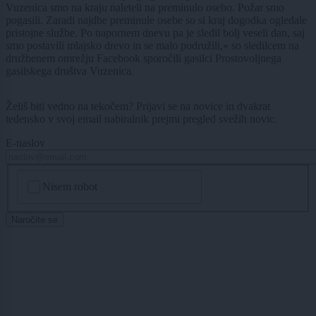
Vuzenica smo na kraju naleteli na preminulo osebo. Požar smo
pogasili. Zaradi najdbe preminule osebe so si kraj dogodka ogledale
pristojne službe. Po napornem dnevu pa je sledil bolj veseli dan, saj
smo postavili mlajsko drevo in se malo podružili,« so sledilcem na
družbenem omrežju Facebook sporočili gasilci Prostovoljnega
gasilskega društva Vuzenica.
Želiš biti vedno na tekočem? Prijavi se na novice in dvakrat
tedensko v svoj email nabiralnik prejmi pregled svežih novic.
E-naslov
CAPTCHA
Nisem robot
Naročite se