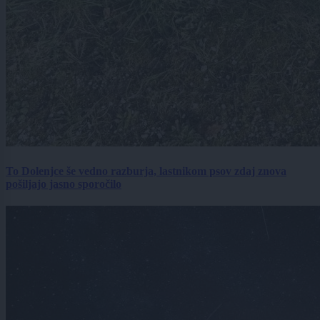
To Dolenjce še vedno razburja, lastnikom psov zdaj znova
pošiljajo jasno sporočilo