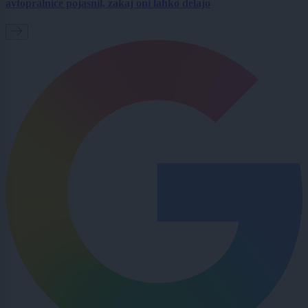
avtopralnice pojasnil, zakaj oni lahko delajo