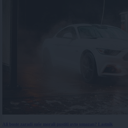
Ali boste zaradi suše morali pustiti avto umazan? Lastnik