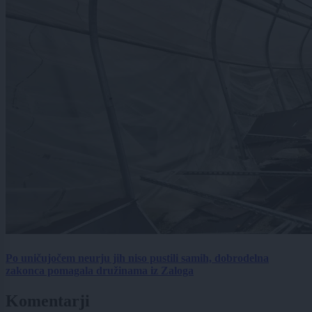
Po uničujočem neurju jih niso pustili samih, dobrodelna
zakonca pomagala družinama iz Zaloga
Komentarji