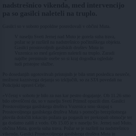
nadstrešnico vikenda, med intervencijo
pa so gasilci naleteli na truplo.
Gasilci so v soboto popoldne posredovali v občini Muta.
V naselju Sveti Jernej nad Muto je gorela suha trava,
požar se je razširil na nadstrešnico počitniškega objekta.
Gasilci prostovoljnih gasilskih društev Muta in
Vuzenica so med gašenjem naleteli na truplo. Zaradi
najdbe preminule osebe so si kraj dogodka ogledale
tudi pristojne službe.
Po dosedanjih ugotovitvah pristojnih je bila smrt posledica nesreče,
možnost kaznivega dejanja so izključili, so za
STA
povedali na
Policijski upravi Celje.
»Včeraj v soboto je bilo za nas kar pestro dogajanje. Ob 11.26 smo
bilo obveščeni da, so v naselju Sveti Primož opazili dim. Gasilci
Prostovoljnega gasilskega društva Vuzenica smo skupaj s
Prostovoljnega gasilskega društva Muta s pomočjo brezpilotnega
plovila določili lokacijo požara ga pogasili ter prekopali območje ter
ga dodatno zalili z vodo. Ob 15.05 je v naselju Sv. Jernej nad Muto,
občina Muta, gorela suha trava. Požar se je razširil na nadstrešnico
vikenda. Gasilci Prostovoljnega gasilskega društva Muta in