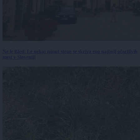
Ne le Bled: Le nekaj minut stran se skriva eno najbolj očarljivih
mest v Sloveniji