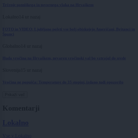
Trčenje potniškega in tovornega vlaka na Hrvaškem
Lokalno
14 ur nazaj
FOTO in VIDEO: Ljubljano poleti vse bolj obiskujejo Američani, Britanci in
Španci
Globalno
14 ur nazaj
Huda vročina na Hrvaškem, nevaren vročinski val bo vztrajal do srede
Slovenija
15 ur nazaj
Vročina ne popušča: Temperature do 35 stopinj, izdano tudi opozorilo
Prikaži več
Komentarji
Lokalno
Vse v Lokalno