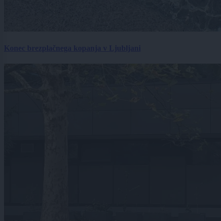
Konec brezplačnega kopanja v Ljubljani