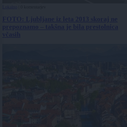
Lokalno
|
0 komentarjev
FOTO: Ljubljane iz leta 2013 skoraj ne
prepoznamo – takšna je bila prestolnica
včasih