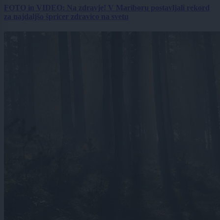
FOTO in VIDEO: Na zdravje! V Mariboru postavljali rekord
za najdaljšo špricer zdravico na svetu