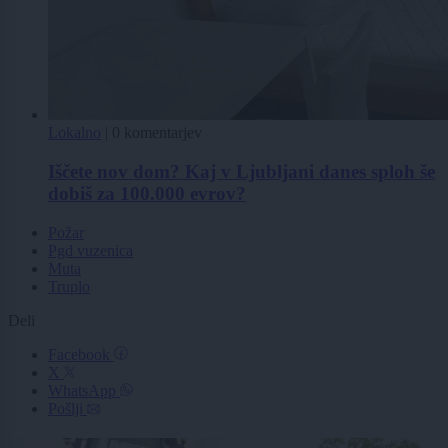
Lokalno
|
0 komentarjev
Iščete nov dom? Kaj v Ljubljani danes sploh še
dobiš za 100.000 evrov?
Požar
Pgd vuzenica
Muta
Truplo
Deli
Facebook
X
WhatsApp
Pošlji