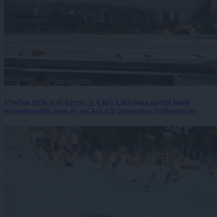
Vročina terja svoj davek: V UKC Ljubljana porast hudo
poškodovanih, letos že več kot 420 pristankov helikopterjev