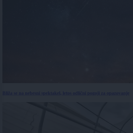
Bliža se na nebesni spektakel, letos odlični pogoji za opazovanje