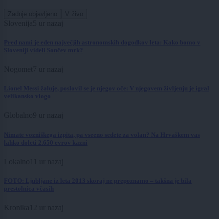
Zadnje objavljeno
V živo
Slovenija
5 ur nazaj
Pred nami je eden največjih astronomskih dogodkov leta: Kako bomo v
Sloveniji videli Sončev mrk?
Nogomet
7 ur nazaj
Lionel Messi žaluje, poslovil se je njegov oče: V njegovem življenju je igral
velikansko vlogo
Globalno
9 ur nazaj
Nimate vozniškega izpita, pa vseeno sedete za volan? Na Hrvaškem vas
lahko doleti 2.650 evrov kazni
Lokalno
11 ur nazaj
FOTO: Ljubljane iz leta 2013 skoraj ne prepoznamo – takšna je bila
prestolnica včasih
Kronika
12 ur nazaj