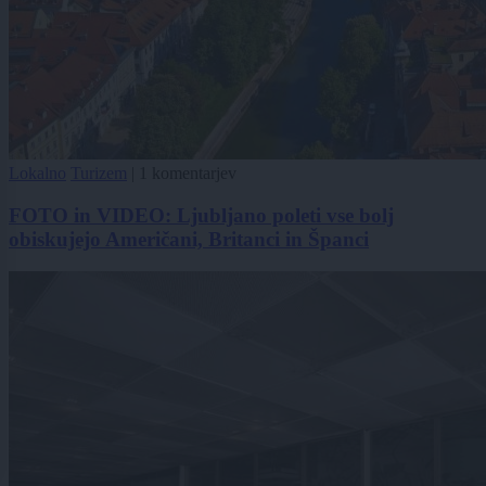
Lokalno
Turizem
|
1 komentarjev
FOTO in VIDEO: Ljubljano poleti vse bolj
obiskujejo Američani, Britanci in Španci