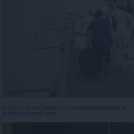
FOTO: »Je to res Ljubljana?« Prizor pri železniški postaji, ki
ga turisti ne bi smeli videti