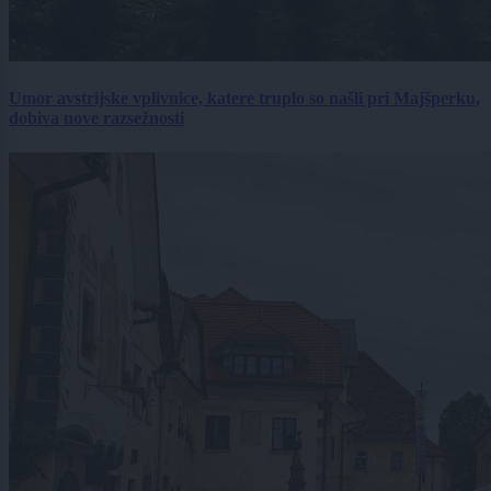
Umor avstrijske vplivnice, katere truplo so našli pri Majšperku,
dobiva nove razsežnosti