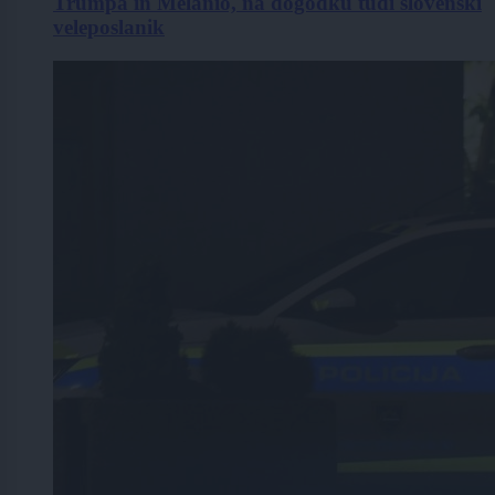
Trumpa in Melanio, na dogodku tudi slovenski
veleposlanik