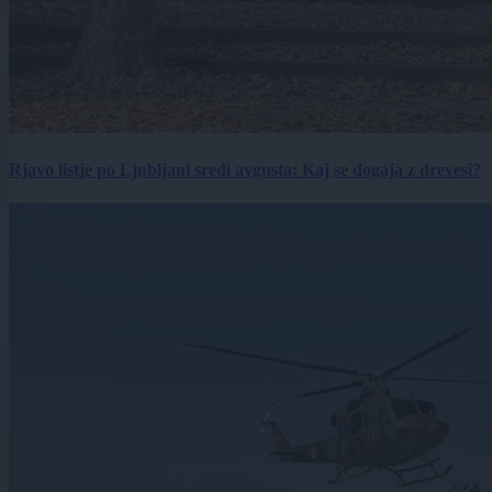
Rjavo listje po Ljubljani sredi avgusta: Kaj se dogaja z drevesi?