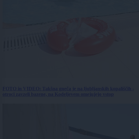
FOTO in VIDEO: Takšna gneča je na ljubljanskih kopališčih -
otroci zavzeli bazene, na Kodeljevem omejujejo vstop