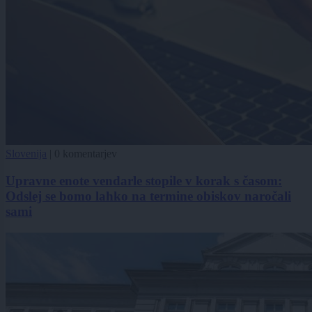
Slovenija
|
0 komentarjev
Upravne enote vendarle stopile v korak s časom:
Odslej se bomo lahko na termine obiskov naročali
sami