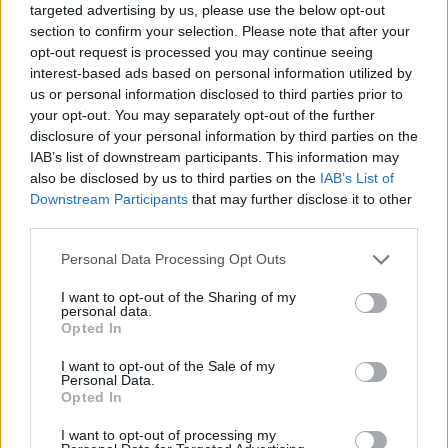
targeted advertising by us, please use the below opt-out
Zadnje objavljeno
V živo
section to confirm your selection. Please note that after your
Slovenija
3 ure nazaj
opt-out request is processed you may continue seeing
Ljubljana med najbolj vročimi mesti v državi: toliko stopinj so namerili
interest-based ads based on personal information utilized by
danes
us or personal information disclosed to third parties prior to
your opt-out. You may separately opt-out of the further
Scena
4 ure nazaj
disclosure of your personal information by third parties on the
IAB’s list of downstream participants. This information may
V Ljubljani bo konec tedna v znamenju ognja, umetnosti in poletnih ritmov
also be disclosed by us to third parties on the
IAB’s List of
Prijavi se na cajtng
Downstream Participants
that may further disclose it to other
Globalno
5 ur nazaj
third parties.
Konec brezskrbne vožnje? Septembra začnejo sekcijsko meriti hitrost na
Personal Data Processing Opt Outs
štirih avtocestnih odsekih
I want to opt-out of the Sharing of my
Kronika
6 ur nazaj
personal data.
Opted In
V Ljubljani v stanovanju našli mrtvo osebo
I want to opt-out of the Sale of my
Kronika
6 ur nazaj
Personal Data.
Opted In
»Po eni pijači nisem bila več ista.« V Ljubljani opozarjajo na nevarno
podtikanje GHB v pijače
I want to opt-out of processing my