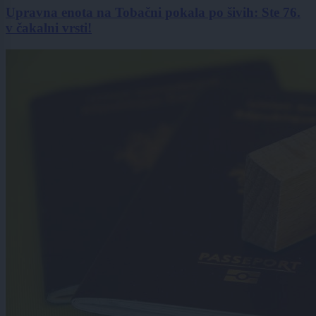
Upravna enota na Tobačni pokala po šivih: Ste 76.
v čakalni vrsti!