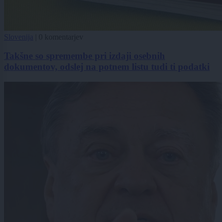
Slovenija
|
0 komentarjev
Takšne so spremembe pri izdaji osebnih
dokumentov, odslej na potnem listu tudi ti podatki