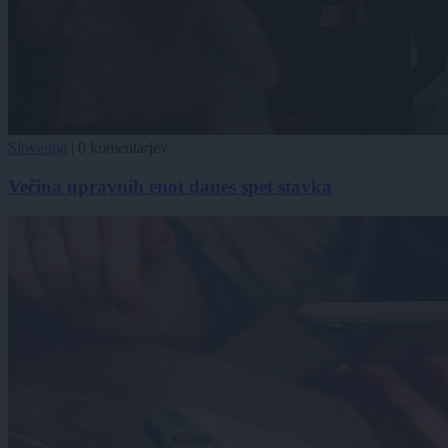
Slovenija
|
0 komentarjev
Večina upravnih enot danes spet stavka