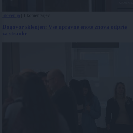
Slovenija
|
1 komentarjev
Dogovor sklenjen: Vse upravne enote znova odprte
za stranke