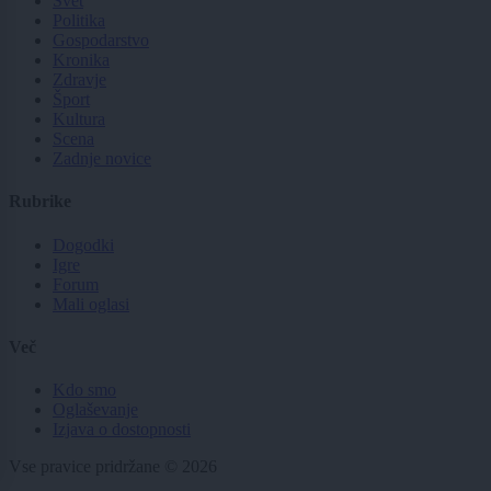
Svet
Politika
Gospodarstvo
Kronika
Zdravje
Šport
Kultura
Scena
Zadnje novice
Rubrike
Dogodki
Igre
Forum
Mali oglasi
Več
Kdo smo
Oglaševanje
Izjava o dostopnosti
Vse pravice pridržane © 2026