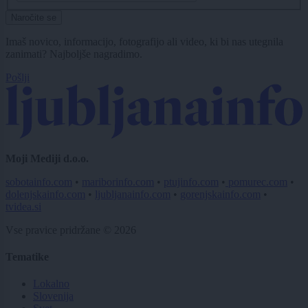
Naročite se
Imaš novico, informacijo, fotografijo ali video, ki bi nas utegnila
zanimati? Najboljše nagradimo.
Pošlji
Moji Mediji d.o.o.
sobotainfo.com
•
mariborinfo.com
•
ptujinfo.com
•
pomurec.com
•
dolenjskainfo.com
•
ljubljanainfo.com
•
gorenjskainfo.com
•
tvidea.si
Vse pravice pridržane © 2026
Tematike
Lokalno
Slovenija