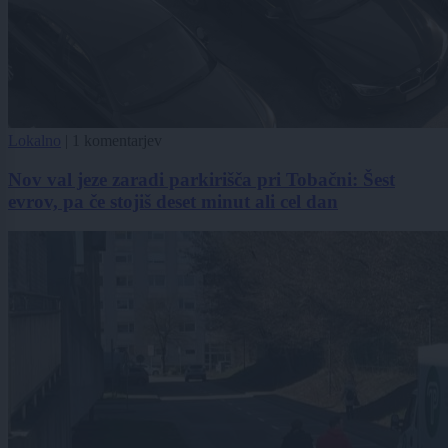
Lokalno
|
1 komentarjev
Nov val jeze zaradi parkirišča pri Tobačni: Šest
evrov, pa če stojiš deset minut ali cel dan