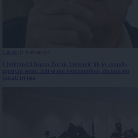
Lokalno
|
0 komentarjev
Ljubljanski župan Zoran Janković jih je »napel«
upravni enoti: Zdi se mu nerazumljivo, da morajo
čakati tri leta