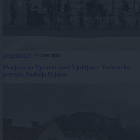
Gospodarstvo
|
0 komentarjev
Menjava na Upravni enoti Ljubljana: Vodstvo bo
prevzela Andreja Erjavec