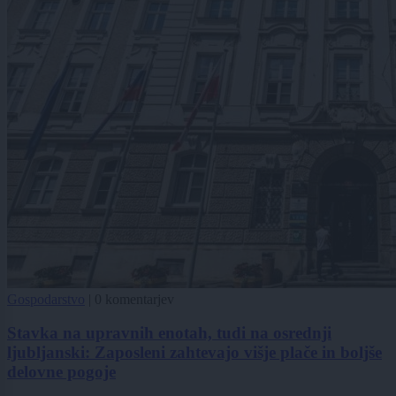
Gospodarstvo
|
0 komentarjev
Stavka na upravnih enotah, tudi na osrednji
ljubljanski: Zaposleni zahtevajo višje plače in boljše
delovne pogoje