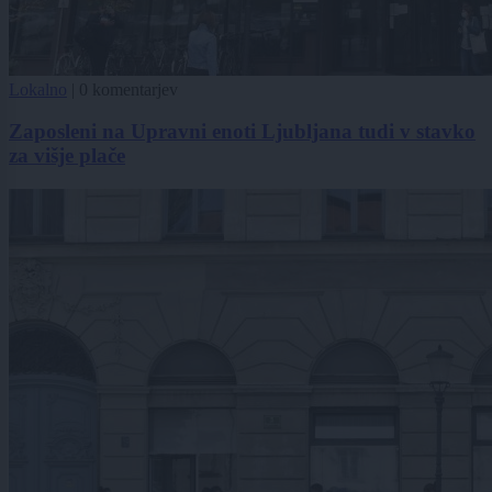
Lokalno
|
0 komentarjev
Zaposleni na Upravni enoti Ljubljana tudi v stavko
za višje plače