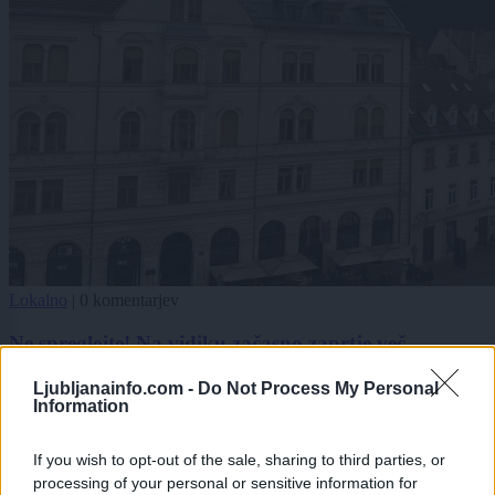
Lokalno
|
0 komentarjev
Ne spreglejte! Na vidiku začasno zaprtje več
krajevnih uradov
Ljubljanainfo.com -
Do Not Process My Personal
Information
1
2
If you wish to opt-out of the sale, sharing to third parties, or
processing of your personal or sensitive information for