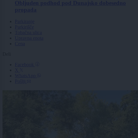
Obljuden podhod pod Dunajsko dobesedno
propada
Parkiranje
Parkirišče
Tobačna ulica
Upravna enota
Cena
Deli
Facebook
X
WhatsApp
Pošlji