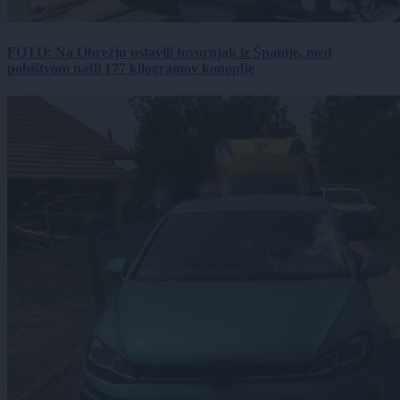
FOTO: Na Obrežju ustavili tovornjak iz Španije, med
pohištvom našli 177 kilogramov konoplje