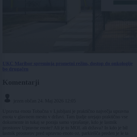
UKC Maribor spreminja prometni režim, dostop do onkologije
bo drugačen
Komentarji
jezen občan
24. Maj 2026 12:05
Upravna enota Tobačna v Ljubljani je praktično največja upravna
enota v glavnem mestu v državi. Tam ljudje urejajo praktično vse
dokumente in tukaj se poraja samo vprašanje, kdo je lastnik
prostorov Upravne enote? Ali je to MOL ali država? In kdo je bil
lastnik prostorov pred upravno enoto oz. parkirišča preden je le ta