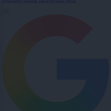
avtopralnice pojasnil, zakaj oni lahko delajo