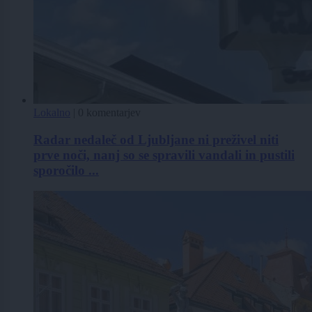
Lokalno
|
0 komentarjev
Radar nedaleč od Ljubljane ni preživel niti
prve noči, nanj so se spravili vandali in pustili
sporočilo ...