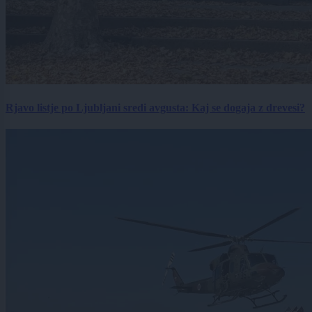
Rjavo listje po Ljubljani sredi avgusta: Kaj se dogaja z drevesi?