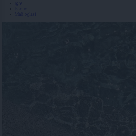
Igre
Forum
Mali oglasi