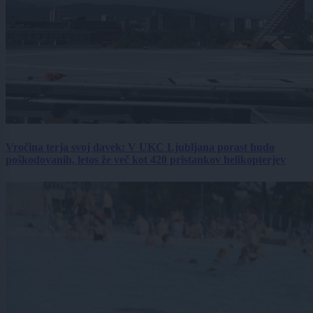
Vročina terja svoj davek: V UKC Ljubljana porast hudo
poškodovanih, letos že več kot 420 pristankov helikopterjev