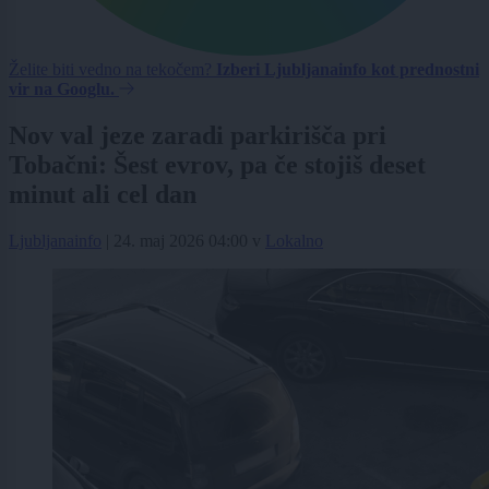
Želite biti vedno na tekočem?
Izberi Ljubljanainfo kot prednostni
vir na Googlu.
Nov val jeze zaradi parkirišča pri
Tobačni: Šest evrov, pa če stojiš deset
minut ali cel dan
Ljubljanainfo
|
24. maj 2026 04:00
v
Lokalno