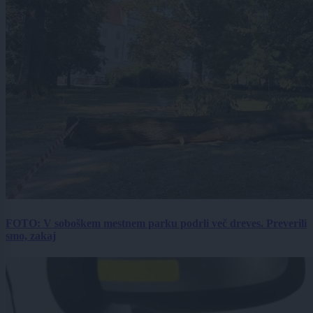
FOTO: V soboškem mestnem parku podrli več dreves. Preverili
smo, zakaj