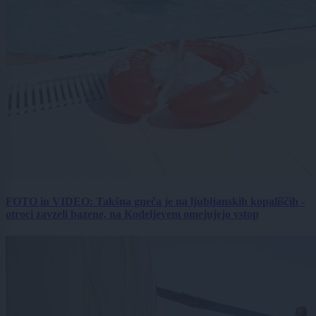
FOTO in VIDEO: Takšna gneča je na ljubljanskih kopališčih -
otroci zavzeli bazene, na Kodeljevem omejujejo vstop