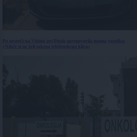
Po nesreči na Vidmu pri Ptuju spregovorila mama voznika:
»Nihče si ne želi takega telefonskega klica«