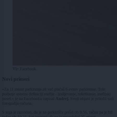
Vir: Facebook
Novi primeri
»Za 11 minut parkiranja ali več plačaš 6 evrov parkirnine. Tole
podjetje ustreza definiciji mafije - izsiljevanje, reketiranje, mafijski
posel,« je na Facebooku zapisal
Andrej
. Svoji objavi je priložil tudi
fotografijo računa.
S tega je razvidno, da je na parkirišče prišel ob 9.56, račun pa je bil
izdan ob 10.21, kar pomeni, da ga je uporabljal 25 minut.