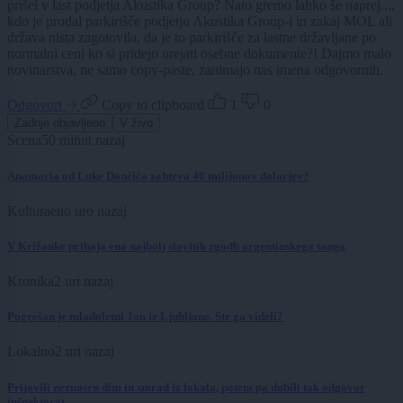
prišel v last podjetja Akustika Group? Nato gremo lahko še naprej...,
kdo je prodal parkirišče podjetju Akustika Group-i in zakaj MOL ali
država nista zagotovila, da je to parkirišče za lastne državljane po
normalni ceni ko si pridejo urejati osebne dokumente?! Dajmo malo
novinarstva, ne samo copy-paste, zanimajo nas imena odgovornih.
Odgovori
Copy to clipboard
1
0
Zadnje objavljeno
V živo
Scena
50 minut nazaj
Anamaria od Luke Dončića zahteva 40 milijonov dolarjev?
Kultura
eno uro nazaj
V Križanke prihaja ena najbolj slovitih zgodb argentinskega tanga
Kronika
2 uri nazaj
Pogrešan je mladoletni Jon iz Ljubljane. Ste ga videli?
Lokalno
2 uri nazaj
Prijavili neznosen dim in smrad iz lokala, potem pa dobili tak odgovor
inšpektorat