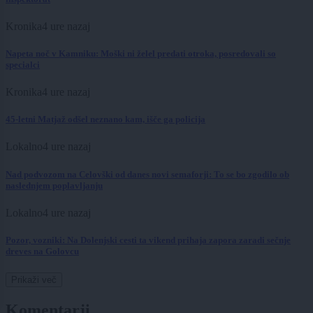
Kronika
4 ure nazaj
Napeta noč v Kamniku: Moški ni želel predati otroka, posredovali so
specialci
Kronika
4 ure nazaj
45-letni Matjaž odšel neznano kam, išče ga policija
Lokalno
4 ure nazaj
Nad podvozom na Celovški od danes novi semaforji: To se bo zgodilo ob
naslednjem poplavljanju
Lokalno
4 ure nazaj
Pozor, vozniki: Na Dolenjski cesti ta vikend prihaja zapora zaradi sečnje
dreves na Golovcu
Prikaži več
Komentarji