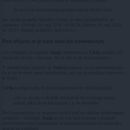
Za ta čas je moral plačati pavšalni znesek šestih evrov.
Na računu podjetja Akustika Group, ki upravlja parkirišče, je
zapisano: »Prihod: 19. maj 2026, ob 09.56. Datum: 19. maj 2026,
ob 10.21. Skupaj za plačilo: šest evrov.«
Pod objavo se je nato usul niz komentarjev
»Se strinjam!« je zapisala
Janja
, medtem ko je
Cirila
dodala: »25
minut ali cel dan - ista cena. Se ve, kje se da denar pobrati.«
V nadaljevanju razprave je
Andrej
pojasnil, da na parkomatu piše,
da je prvih deset minut brezplačnih, nato pa se obračuna šest evrov,
je dodal.
Cirila
je odgovorila, da je tam parkirnino že večkrat plačala.
»Se ve, da tam v desetih minutah še do recepcije komaj
prideš, nikar da bi kaj opravil,« je še povedala.
Del komentatorjev je razpravo razširil tudi na splošno problematiko
parkirnin v Ljubljani.
Katja
je ob tem ljudi pozvala k podpori
referendumu proti parkirninam in parkirnim kaznim za stanovalce
sosesk po Ljubljani.