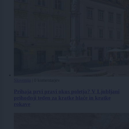
Slovenija
|
0 komentarjev
Prihaja prvi pravi okus poletja? V Ljubljani
prihodnji teden za kratke hlače in kratke
rokave