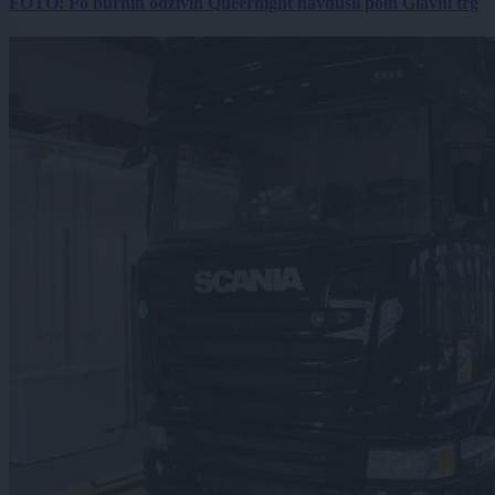
FOTO: Po burnih odzivih Queernight navdušil poln Glavni trg