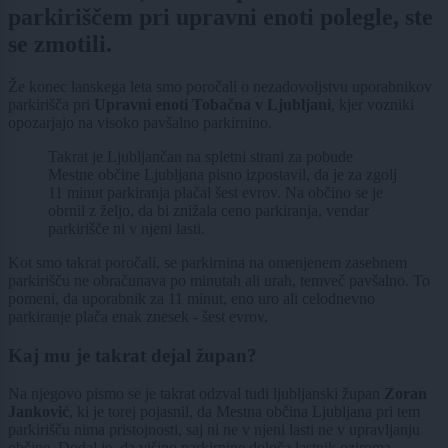
parkiriščem pri upravni enoti polegle, ste
se zmotili.
Že konec lanskega leta smo poročali o nezadovoljstvu uporabnikov
parkirišča pri
Upravni enoti Tobačna v Ljubljani
, kjer vozniki
opozarjajo na visoko pavšalno parkirnino.
Takrat je Ljubljančan na spletni strani za pobude
Mestne občine Ljubljana pisno izpostavil, da je za zgolj
11 minut parkiranja plačal šest evrov. Na občino se je
obrnil z željo, da bi znižala ceno parkiranja, vendar
parkirišče ni v njeni lasti.
Kot smo takrat poročali, se parkirnina na omenjenem zasebnem
parkirišču ne obračunava po minutah ali urah, temveč pavšalno. To
pomeni, da uporabnik za 11 minut, eno uro ali celodnevno
parkiranje plača enak znesek - šest evrov.
Kaj mu je takrat dejal župan?
Na njegovo pismo se je takrat odzval tudi ljubljanski župan
Zoran
Janković
, ki je torej pojasnil, da Mestna občina Ljubljana pri tem
parkirišču nima pristojnosti, saj ni ne v njeni lasti ne v upravljanju
občine. Dodal je, da višino parkirnine določa lastnik oziroma