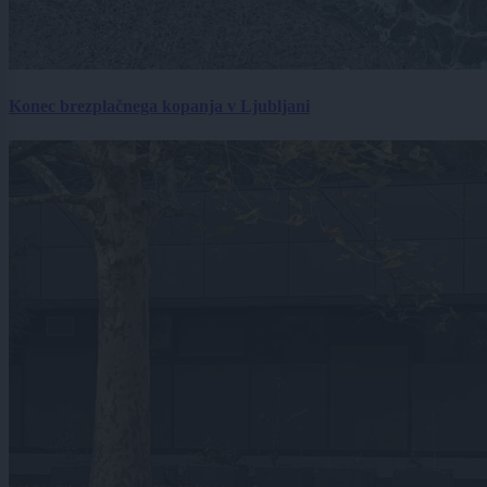
Konec brezplačnega kopanja v Ljubljani