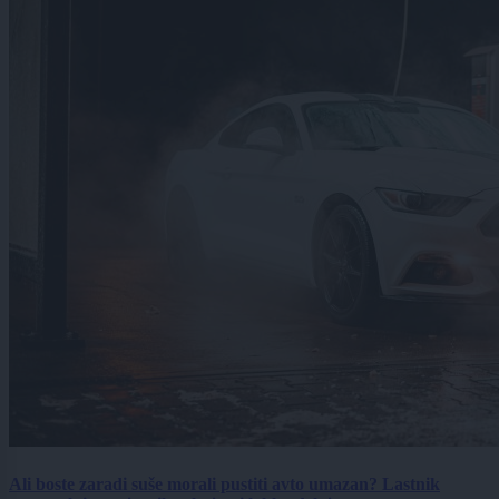
Ali boste zaradi suše morali pustiti avto umazan? Lastnik