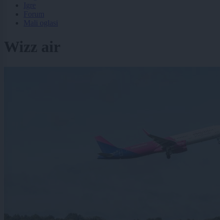
Igre
Forum
Mali oglasi
Wizz air