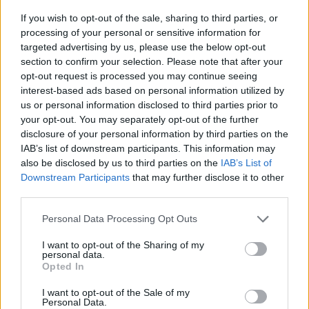
Naročite se
If you wish to opt-out of the sale, sharing to third parties, or
processing of your personal or sensitive information for
Imaš novico, informacijo, fotografijo ali video, ki bi nas utegnila
targeted advertising by us, please use the below opt-out
zanimati? Najboljše nagradimo.
section to confirm your selection. Please note that after your
Pošlji
opt-out request is processed you may continue seeing
interest-based ads based on personal information utilized by
us or personal information disclosed to third parties prior to
your opt-out. You may separately opt-out of the further
disclosure of your personal information by third parties on the
IAB’s list of downstream participants. This information may
Moji Mediji d.o.o.
also be disclosed by us to third parties on the
IAB’s List of
Prijavi se na cajtng
Downstream Participants
that may further disclose it to other
sobotainfo.com
•
mariborinfo.com
•
ptujinfo.com
•
pomurec.com
•
dolenjskainfo.com
•
ljubljanainfo.com
•
gorenjskainfo.com
•
third parties.
tvidea.si
Personal Data Processing Opt Outs
Vse pravice pridržane © 2026
I want to opt-out of the Sharing of my
Tematike
personal data.
Opted In
Lokalno
Slovenija
I want to opt-out of the Sale of my
Personal Data.
Svet