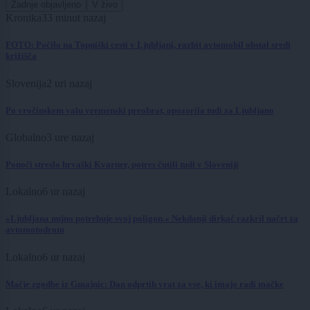
Zadnje objavljeno
V živo
Kronika
33 minut nazaj
FOTO: Počilo na Topniški cesti v Ljubljani, razbit avtomobil obstal sredi
križišča
Slovenija
2 uri nazaj
Po vročinskem valu vremenski preobrat, opozorila tudi za Ljubljano
Globalno
3 ure nazaj
Ponoči streslo hrvaški Kvarner, potres čutili tudi v Sloveniji
Lokalno
6 ur nazaj
»Ljubljana nujno potrebuje svoj poligon.« Nekdanji dirkač razkril načrt za
avtomotodrom
Lokalno
6 ur nazaj
Mačje zgodbe iz Gmajnic: Dan odprtih vrat za vse, ki imajo radi mačke