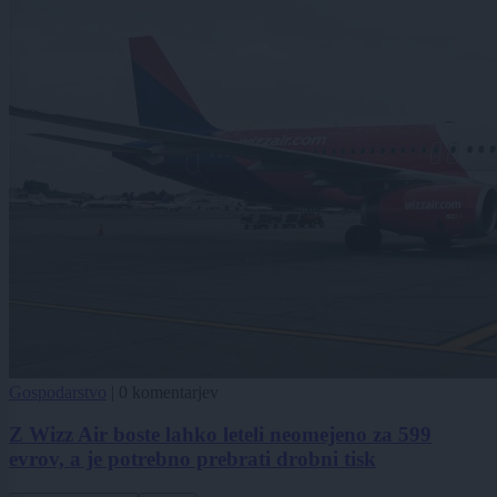
Gospodarstvo
|
0 komentarjev
Z Wizz Air boste lahko leteli neomejeno za 599
evrov, a je potrebno prebrati drobni tisk