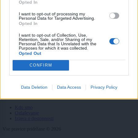
Opted In
Politika
Gospodarstvo
I want to opt-out of processing my
Kronika
Personal Data for Targeted Advertising.
Zdravje
Opted In
Šport
Kultura
I want to opt-out of Collection, Use,
Scena
Retention, Sale, and/or Sharing of my
Zadnje novice
Personal Data that Is Unrelated with the
Purposes for which it was collected.
Opted Out
Rubrike
CONFIRM
Dogodki
Igre
Forum
Mali oglasi
Data Deletion
Data Access
Privacy Policy
Več
Kdo smo
Oglaševanje
Izjava o dostopnosti
Vse pravice pridržane © 2026