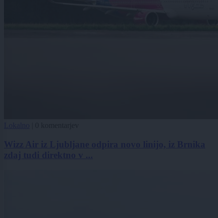
Lokalno
|
0 komentarjev
Wizz Air iz Ljubljane odpira novo linijo, iz Brnika
zdaj tudi direktno v ...