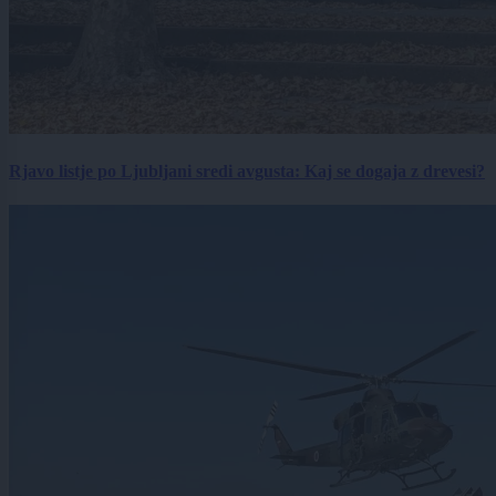
Rjavo listje po Ljubljani sredi avgusta: Kaj se dogaja z drevesi?