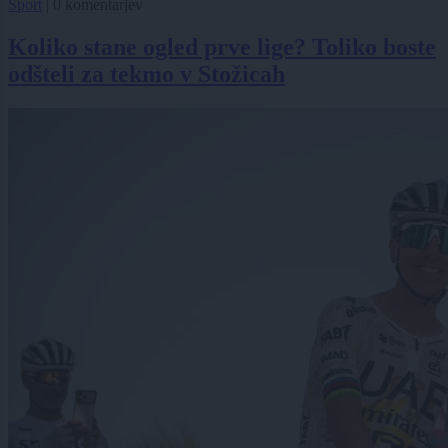
Šport
|
0 komentarjev
Koliko stane ogled prve lige? Toliko boste
odšteli za tekmo v Stožicah