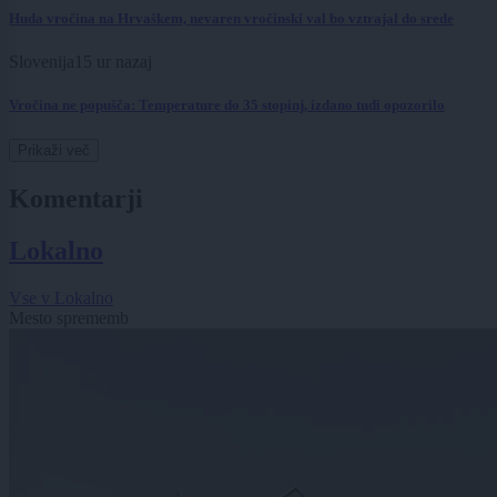
Huda vročina na Hrvaškem, nevaren vročinski val bo vztrajal do srede
Slovenija
15 ur nazaj
Vročina ne popušča: Temperature do 35 stopinj, izdano tudi opozorilo
Prikaži več
Komentarji
Lokalno
Vse v Lokalno
Mesto sprememb