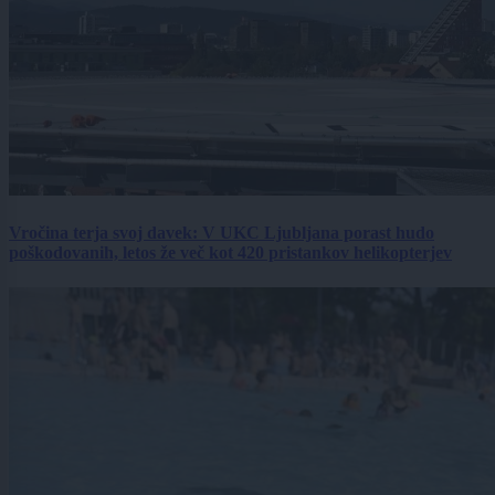
Vročina terja svoj davek: V UKC Ljubljana porast hudo
poškodovanih, letos že več kot 420 pristankov helikopterjev