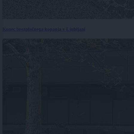
Konec brezplačnega kopanja v Ljubljani