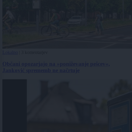
Lokalno
|
3 komentarjev
Občani opozarjajo na »poniževanje pešcev«,
Janković sprememb ne načrtuje