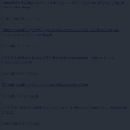
Lionel Messi žaluje, poslovil se je njegov oče: V njegovem življenju je igral
velikansko vlogo
Globalno
10 ur nazaj
Nimate vozniškega izpita, pa vseeno sedete za volan? Na Hrvaškem vas
lahko doleti 2.650 evrov kazni
Lokalno
11 ur nazaj
FOTO: Ljubljane iz leta 2013 skoraj ne prepoznamo – takšna je bila
prestolnica včasih
Kronika
12 ur nazaj
Trčenje potniškega in tovornega vlaka na Hrvaškem
Lokalno
14 ur nazaj
FOTO in VIDEO: Ljubljano poleti vse bolj obiskujejo Američani, Britanci in
Španci
Globalno
14 ur nazaj