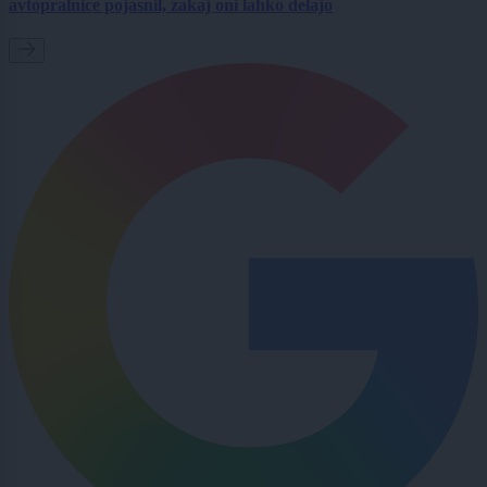
avtopralnice pojasnil, zakaj oni lahko delajo