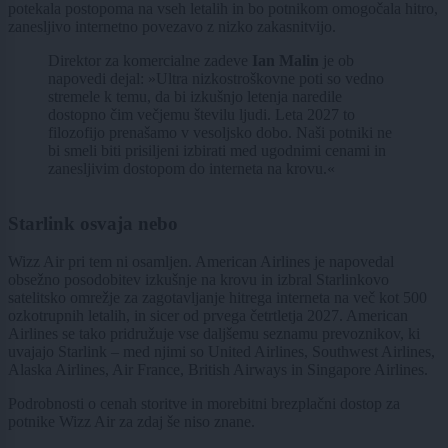
potekala postopoma na vseh letalih in bo potnikom omogočala hitro,
zanesljivo internetno povezavo z nizko zakasnitvijo.
Direktor za komercialne zadeve
Ian Malin
je ob
napovedi dejal: »Ultra nizkostroškovne poti so vedno
stremele k temu, da bi izkušnjo letenja naredile
dostopno čim večjemu številu ljudi. Leta 2027 to
filozofijo prenašamo v vesoljsko dobo. Naši potniki ne
bi smeli biti prisiljeni izbirati med ugodnimi cenami in
zanesljivim dostopom do interneta na krovu.«
Starlink osvaja nebo
Wizz Air pri tem ni osamljen. American Airlines je napovedal
obsežno posodobitev izkušnje na krovu in izbral Starlinkovo
satelitsko omrežje za zagotavljanje hitrega interneta na več kot 500
ozkotrupnih letalih, in sicer od prvega četrtletja 2027. American
Airlines se tako pridružuje vse daljšemu seznamu prevoznikov, ki
uvajajo Starlink – med njimi so United Airlines, Southwest Airlines,
Alaska Airlines, Air France, British Airways in Singapore Airlines.
Podrobnosti o cenah storitve in morebitni brezplačni dostop za
potnike Wizz Air za zdaj še niso znane.