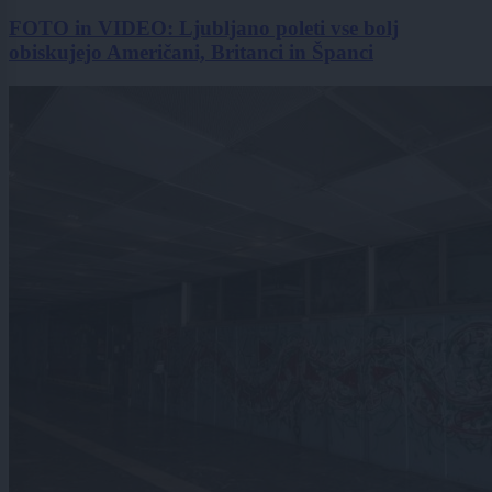
FOTO in VIDEO: Ljubljano poleti vse bolj
obiskujejo Američani, Britanci in Španci