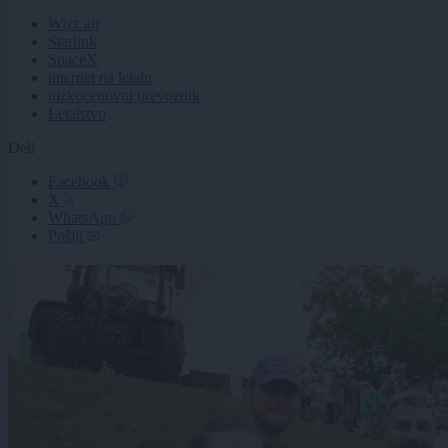
Wizz air
Starlink
SpaceX
internet na letalu
nizkocenovni prevoznik
Letalstvo
Deli
Facebook
X
WhatsApp
Pošlji