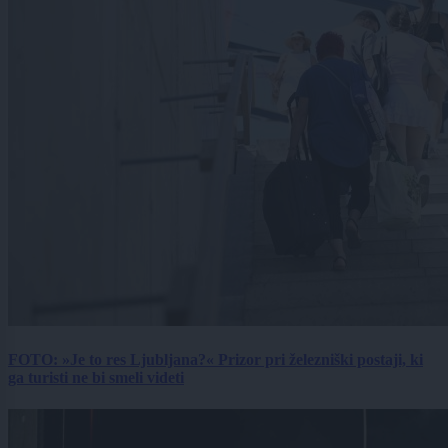
FOTO: »Je to res Ljubljana?« Prizor pri železniški postaji, ki
ga turisti ne bi smeli videti