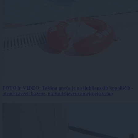
FOTO in VIDEO: Takšna gneča je na ljubljanskih kopališčih -
otroci zavzeli bazene, na Kodeljevem omejujejo vstop