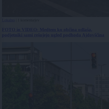
Lokalno
|
1 komentarjev
FOTO in VIDEO: Medtem ko občina odlaša,
podjetniki sami rešujejo ugled podhoda Ajdovščina