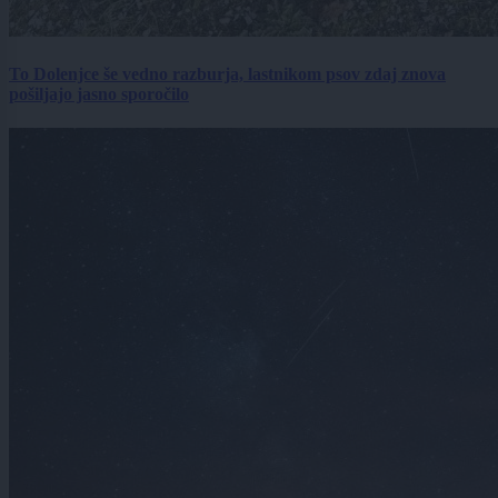
To Dolenjce še vedno razburja, lastnikom psov zdaj znova
pošiljajo jasno sporočilo