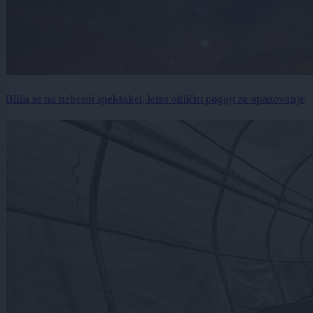
Bliža se na nebesni spektakel, letos odlični pogoji za opazovanje