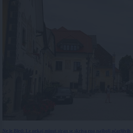
Ne le Bled: Le nekaj minut stran se skriva eno najbolj očarljivih