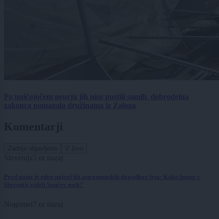
Po uničujočem neurju jih niso pustili samih, dobrodelna
zakonca pomagala družinama iz Zaloga
Komentarji
Zadnje objavljeno
V živo
Slovenija
5 ur nazaj
Pred nami je eden največjih astronomskih dogodkov leta: Kako bomo v
Sloveniji videli Sončev mrk?
Nogomet
7 ur nazaj