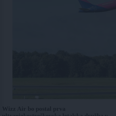
Wizz Air bo postal prva
ultranizkostroškovska letalska družba v