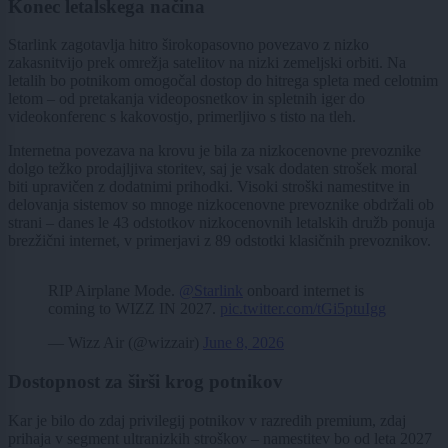
Konec letalskega načina
Starlink zagotavlja hitro širokopasovno povezavo z nizko
zakasnitvijo prek omrežja satelitov na nizki zemeljski orbiti. Na
letalih bo potnikom omogočal dostop do hitrega spleta med celotnim
letom – od pretakanja videoposnetkov in spletnih iger do
videokonferenc s kakovostjo, primerljivo s tisto na tleh.
Internetna povezava na krovu je bila za nizkocenovne prevoznike
dolgo težko prodajljiva storitev, saj je vsak dodaten strošek moral
biti upravičen z dodatnimi prihodki. Visoki stroški namestitve in
delovanja sistemov so mnoge nizkocenovne prevoznike obdržali ob
strani – danes le 43 odstotkov nizkocenovnih letalskih družb ponuja
brezžični internet, v primerjavi z 89 odstotki klasičnih prevoznikov.
RIP Airplane Mode.
@Starlink
onboard internet is
coming to WIZZ IN 2027.
pic.twitter.com/tGi5ptuIgg
— Wizz Air (@wizzair)
June 8, 2026
Dostopnost za širši krog potnikov
Kar je bilo do zdaj privilegij potnikov v razredih premium, zdaj
prihaja v segment ultranizkih stroškov – namestitev bo od leta 2027