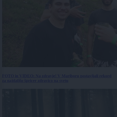
FOTO in VIDEO: Na zdravje! V Mariboru postavljali rekord
za najdaljšo špricer zdravico na svetu