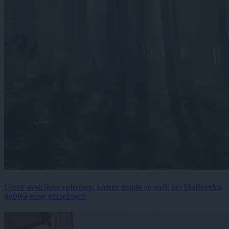
Umor avstrijske vplivnice, katere truplo so našli pri Majšperku,
dobiva nove razsežnosti