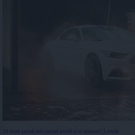
Ali boste zaradi suše morali pustiti avto umazan? Lastnik