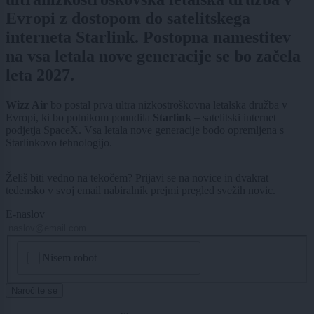
Evropi z dostopom do satelitskega
interneta Starlink. Postopna namestitev
na vsa letala nove generacije se bo začela
leta 2027.
Wizz Air
bo postal prva ultra nizkostroškovna letalska družba v
Evropi, ki bo potnikom ponudila
Starlink
– satelitski internet
podjetja SpaceX. Vsa letala nove generacije bodo opremljena s
Starlinkovo tehnologijo.
Želiš biti vedno na tekočem? Prijavi se na novice in dvakrat
tedensko v svoj email nabiralnik prejmi pregled svežih novic.
E-naslov
CAPTCHA
Nisem robot
Naročite se