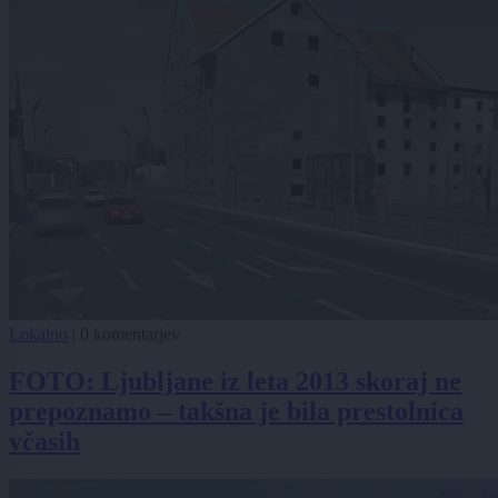
Lokalno
|
0 komentarjev
FOTO: Ljubljane iz leta 2013 skoraj ne
prepoznamo – takšna je bila prestolnica
včasih