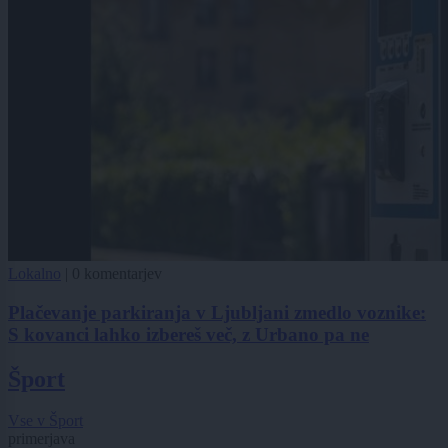
Lokalno
|
0 komentarjev
Plačevanje parkiranja v Ljubljani zmedlo voznike:
S kovanci lahko izbereš več, z Urbano pa ne
Šport
Vse v Šport
primerjava