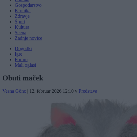
Gospodarstvo
Kronika
Zdravje
Šport
Kultura
Scena
Zadnje novice
Dogodki
Igre
Forum
Mali oglasi
Obuti maček
Vesna Gönc
|
12. februar 2026 12:10
v
Predstava