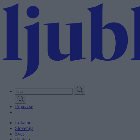
Skip
to
main
content
Prijavi se
Lokalno
Slovenija
Svet
Politika