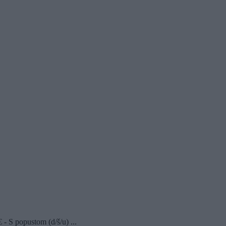
- S popustom (d/š/u) ...