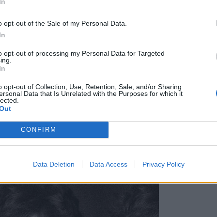
In
o opt-out of the Sale of my Personal Data.
In
to opt-out of processing my Personal Data for Targeted
ing.
In
o opt-out of Collection, Use, Retention, Sale, and/or Sharing
ersonal Data that Is Unrelated with the Purposes for which it
lected.
Out
CONFIRM
ij 2026 | 20.00 📍 Mavsarjev vrt za Cankarjevo hišo, Na klancu 2, Vrh
Data Deletion
Data Access
Privacy Policy