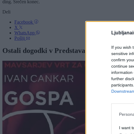
ding. Srečen konec.
Deli
Facebook
X
Ljubljana
WhatsApp
Pošlji
If you wish 
Ostali dogodki v Predstava
sensitive in
confirm you
continue se
information 
further disc
participants
Downstream 
Persona
I want t