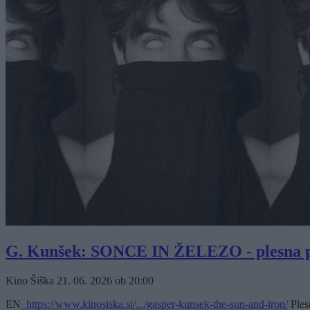
G. Kunšek: SONCE IN ŽELEZO - plesna p
Kino Šiška
21. 06. 2026
ob
20:00
EN_
https://www.kinosiska.si/.../gasper-kunsek-the-sun-and-iron/
Plesn