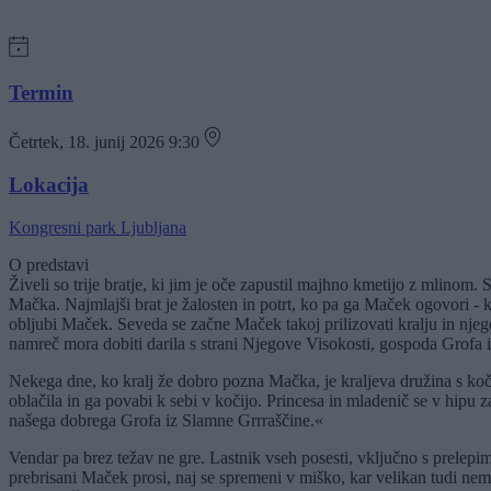
Termin
Četrtek, 18. junij 2026 9:30
Lokacija
Kongresni park Ljubljana
O predstavi
Živeli so trije bratje, ki jim je oče zapustil majhno kmetijo z mlinom.
Mačka. Najmlajši brat je žalosten in potrt, ko pa ga Maček ogovori -
obljubi Maček. Seveda se začne Maček takoj prilizovati kralju in njeg
namreč mora dobiti darila s strani Njegove Visokosti, gospoda Grofa 
Nekega dne, ko kralj že dobro pozna Mačka, je kraljeva družina s ko
oblačila in ga povabi k sebi v kočijo. Princesa in mladenič se v hipu z
našega dobrega Grofa iz Slamne Grrraščine.«
Vendar pa brez težav ne gre. Lastnik vseh posesti, vključno s prelepi
prebrisani Maček prosi, naj se spremeni v miško, kar velikan tudi ne