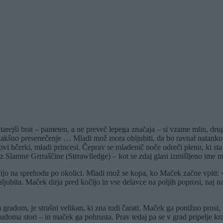
 Starejši brat – pameten, a ne preveč lepega značaja – si vzame mlin, dru
 kakšno presenečenje … Mladi mož mora obljubiti, da bo ravnal natanko
ovi hčerki, mladi princesi. Čeprav se mladenič noče odreči plenu, ki st
iz Slamne Grrraščine (Strrawlledge) – kot se zdaj glasi izmišljeno ime
čijo na sprehodu po okolici. Mladi mož se kopa, ko Maček začne vpiti:
aljubita. Maček dirja pred kočijo in vse delavce na poljih poprosi, naj n
m gradom, je strašni velikan, ki zna tudi čarati. Maček ga ponižno pros
mudoma stori – in maček ga pohrusta. Prav tedaj pa se v grad pripelje 