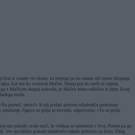
gi brat si vzame ves denar, za tretjega pa ne ostane nič razen ubogega
 tako, kot mu bo svetoval Maček. Njuna pot do sreče je odprta,
a ga z Mačkom skupaj nalovila, je Maček trdno odločen in hiter. Kralj
 mladega moža.
 »Na pomoč, tatovi!« Kralj podari golemu mladeniču prekrasna
a vprašanje, čigava so polja in travniki, odgovorijo: »To so polja
i, naj mu pokaže svojo moč, in velikan se spremeni v leva. Potem pa ga
kralj. Ves navdušen ponudi mladeniču mlado princeso za ženo. Ding,