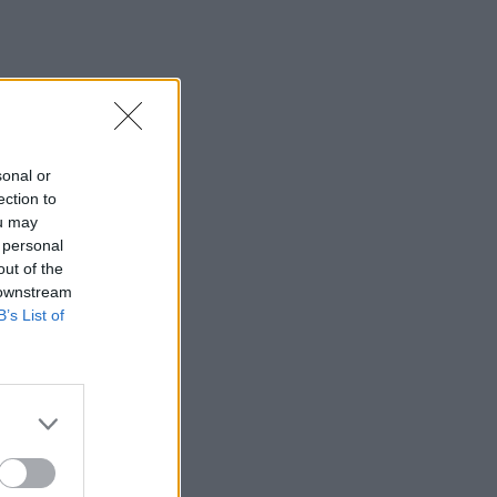
sonal or
ection to
ou may
 personal
out of the
 downstream
B’s List of
×