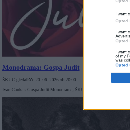
Opted 
I want t
Opted 
I want 
Advertis
Opted 
I want t
of my P
was col
Opted 
Monodrama: Gospa Judit
ŠKUC gledališče
20. 06. 2026
ob
20:00
Ivan Cankar: Gospa Judit Monodrama, ŠKUC gledališče Sobota, 20. jun