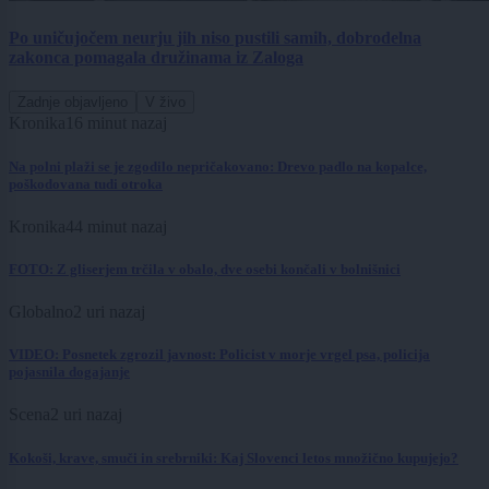
Po uničujočem neurju jih niso pustili samih, dobrodelna
zakonca pomagala družinama iz Zaloga
Zadnje objavljeno
V živo
Kronika
16 minut nazaj
Na polni plaži se je zgodilo nepričakovano: Drevo padlo na kopalce,
poškodovana tudi otroka
Kronika
44 minut nazaj
FOTO: Z gliserjem trčila v obalo, dve osebi končali v bolnišnici
Globalno
2 uri nazaj
VIDEO: Posnetek zgrozil javnost: Policist v morje vrgel psa, policija
pojasnila dogajanje
Scena
2 uri nazaj
Kokoši, krave, smuči in srebrniki: Kaj Slovenci letos množično kupujejo?