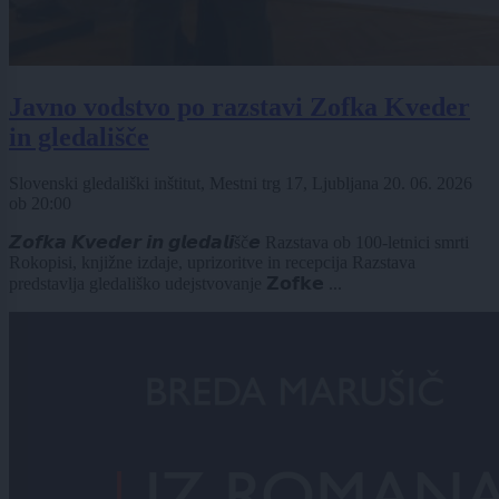
Javno vodstvo po razstavi Zofka Kveder
in gledališče
Slovenski gledališki inštitut, Mestni trg 17, Ljubljana
20. 06. 2026
ob
20:00
𝙕𝙤𝙛𝙠𝙖 𝙆𝙫𝙚𝙙𝙚𝙧 𝙞𝙣 𝙜𝙡𝙚𝙙𝙖𝙡𝙞šč𝙚 Razstava ob 100-letnici smrti
Rokopisi, knjižne izdaje, uprizoritve in recepcija Razstava
predstavlja gledališko udejstvovanje 𝗭𝗼𝗳𝗸𝗲 ...