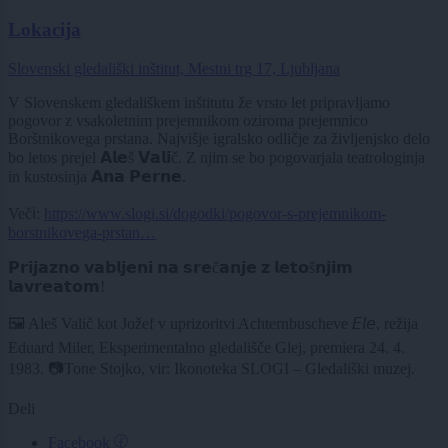
Lokacija
Slovenski gledališki inštitut, Mestni trg 17, Ljubljana
V Slovenskem gledališkem inštitutu že vrsto let pripravljamo
pogovor z vsakoletnim prejemnikom oziroma prejemnico
Borštnikovega prstana. Najvišje igralsko odličje za življenjsko delo
bo letos prejel 𝗔𝗹𝗲š 𝗩𝗮𝗹𝗶č. Z njim se bo pogovarjala teatrologinja
in kustosinja 𝗔𝗻𝗮 𝗣𝗲𝗿𝗻𝗲.
Večℹ️:
https://www.slogi.si/dogodki/pogovor-s-prejemnikom-
borstnikovega-prstan…
𝗣𝗿𝗶𝗷𝗮𝘇𝗻𝗼 𝘃𝗮𝗯𝗹𝗷𝗲𝗻𝗶 𝗻𝗮 𝘀𝗿𝗲č𝗮𝗻𝗷𝗲 𝘇 𝗹𝗲𝘁𝗼š𝗻𝗷𝗶𝗺
𝗹𝗮𝘃𝗿𝗲𝗮𝘁𝗼𝗺!
🖼️ Aleš Valič kot Jožef v uprizoritvi Achternbuscheve 𝘌𝘭𝘦, režija
Eduard Miler, Eksperimentalno gledališče Glej, premiera 24. 4.
1983. 📷Tone Stojko, vir: Ikonoteka SLOGI – Gledališki muzej.
Deli
Facebook