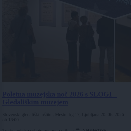
Poletna muzejska noč 2026 s SLOGI –
Gledališkim muzejem
Slovenski gledališki inštitut, Mestni trg 17, Ljubljana
20. 06. 2026
ob
18:00
Tretjo junijsko soboto ponovno prihaja 🏛️🌙 𝗣𝗼𝗹𝗲𝘁𝗻𝗮