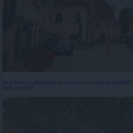
Ne le Bled: Le nekaj minut stran se skriva eno najbolj očarljivih
mest v Sloveniji