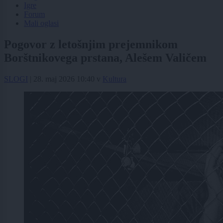
Igre
Forum
Mali oglasi
Pogovor z letošnjim prejemnikom
Borštnikovega prstana, Alešem Valičem
SLOGI
|
28. maj 2026 10:40
v
Kultura