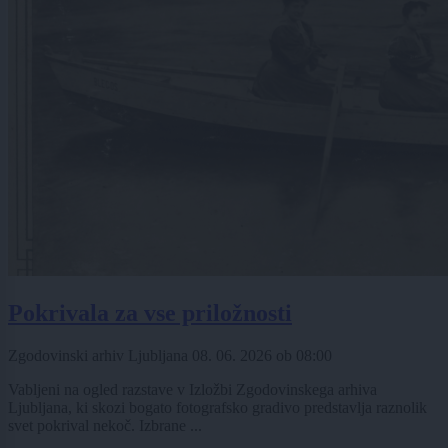
Pokrivala za vse priložnosti
Zgodovinski arhiv Ljubljana
08. 06. 2026
ob
08:00
Vabljeni na ogled razstave v Izložbi Zgodovinskega arhiva
Ljubljana, ki skozi bogato fotografsko gradivo predstavlja raznolik
svet pokrival nekoč. Izbrane ...