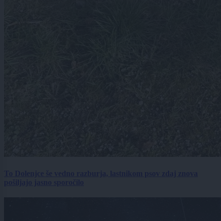
To Dolenjce še vedno razburja, lastnikom psov zdaj znova
pošiljajo jasno sporočilo