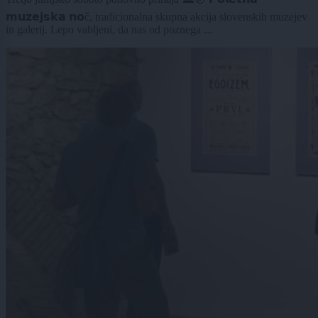
𝗺𝘂𝘇𝗲𝗷𝘀𝗸𝗮 𝗻𝗼č, tradicionalna skupna akcija slovenskih muzejev
in galerij. Lepo vabljeni, da nas od poznega ...