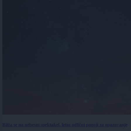
Bliža se na nebesni spektakel, letos odlični pogoji za opazovanje