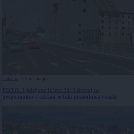
Lokalno
|
1 komentarjev
FOTO: Ljubljane iz leta 2013 skoraj ne
prepoznamo – takšna je bila prestolnica včasih