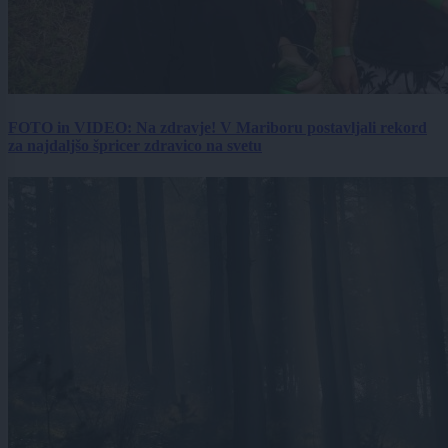
FOTO in VIDEO: Na zdravje! V Mariboru postavljali rekord
za najdaljšo špricer zdravico na svetu