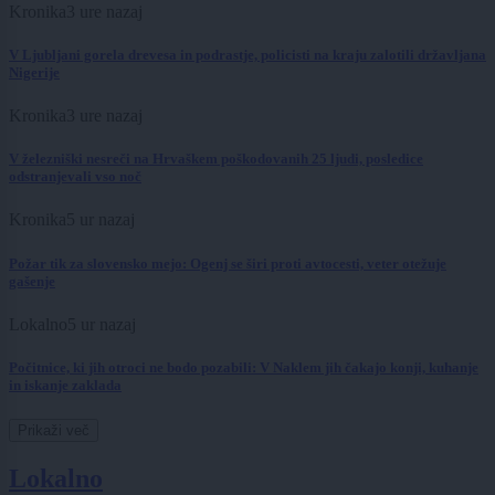
Kronika
3 ure nazaj
V Ljubljani gorela drevesa in podrastje, policisti na kraju zalotili državljana
Nigerije
Kronika
3 ure nazaj
V železniški nesreči na Hrvaškem poškodovanih 25 ljudi, posledice
odstranjevali vso noč
Kronika
5 ur nazaj
Požar tik za slovensko mejo: Ogenj se širi proti avtocesti, veter otežuje
gašenje
Lokalno
5 ur nazaj
Počitnice, ki jih otroci ne bodo pozabili: V Naklem jih čakajo konji, kuhanje
in iskanje zaklada
Prikaži več
Lokalno