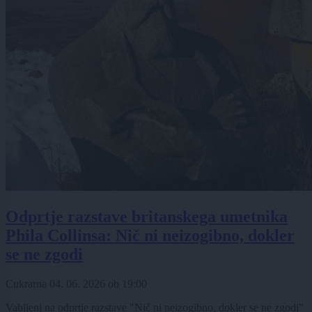
Odprtje razstave britanskega umetnika
Phila Collinsa: Nič ni neizogibno, dokler
se ne zgodi
Cukrarna
04. 06. 2026
ob
19:00
Vabljeni na odprtje razstave "Nič ni neizogibno, dokler se ne zgodi"