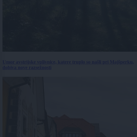
Umor avstrijske vplivnice, katere truplo so našli pri Majšperku,
dobiva nove razsežnosti