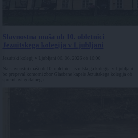
Slavnostna maša ob 10. obletnici
Jezuitskega kolegija v Ljubljani
Jezuitski kolegij v Ljubljani
06. 06. 2026
ob
16:00
Na slavnostni maši ob 10. obletnici Jezuitskega kolegija v Ljubljani
bo prepeval komorni zbor Glasbene kapele Jezuitskega kolegija ob
spremljavi godalnega ...