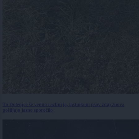
To Dolenjce še vedno razburja, lastnikom psov zdaj znova
pošiljajo jasno sporočilo