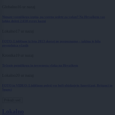
Globalno
16 ur nazaj
Nimate vozniškega izpita, pa vseeno sedete za volan? Na Hrvaškem vas
lahko doleti 2.650 evrov kazni
Lokalno
17 ur nazaj
FOTO: Ljubljane iz leta 2013 skoraj ne prepoznamo – takšna je bila
prestolnica včasih
Kronika
19 ur nazaj
Trčenje potniškega in tovornega vlaka na Hrvaškem
Lokalno
20 ur nazaj
FOTO in VIDEO: Ljubljano poleti vse bolj obiskujejo Američani, Britanci in
Španci
Prikaži več
Lokalno