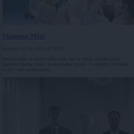
Mamma Mia!
Križanke
05. 06. 2026
ob
20:30
Predstavljajte si sončen grški otok, kjer se odvija zgodba polna
zapletov, smeha, čustev in nepozabne glasbe. V ospredju sta mama
in hči – ena neodvisna in ...