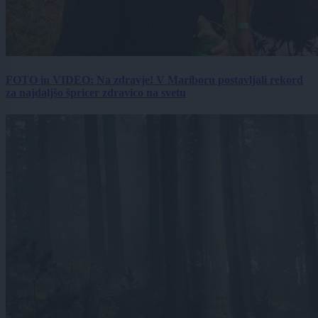
FOTO in VIDEO: Na zdravje! V Mariboru postavljali rekord
za najdaljšo špricer zdravico na svetu