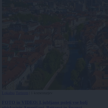
Lokalno
Turizem
|
1 komentarjev
FOTO in VIDEO: Ljubljano poleti vse bolj
obiskujejo Američani, Britanci in Španci