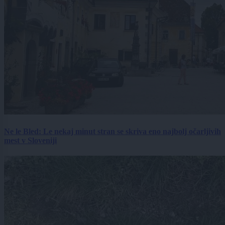
Ne le Bled: Le nekaj minut stran se skriva eno najbolj očarljivih
mest v Sloveniji