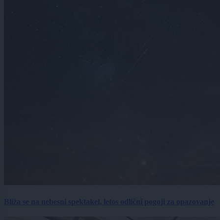
Bliža se na nebesni spektakel, letos odlični pogoji za opazovanje