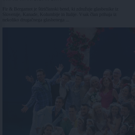
Fir & Bergamot je štiričlanski bend, ki združuje glasbenike iz
Slovenije, Kanade, Kolumbije in Italije. Vsak član prihaja iz
nekoliko drugačnega glasbenega ...