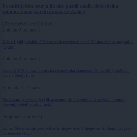
Po uničujočem neurju jih niso pustili samih, dobrodelna
zakonca pomagala družinama iz Zaloga
Zadnje objavljeno
V živo
Lokalno
3 ure nazaj
Kdo v Ljubljani dobi 380 evrov ob rojstvu otroka? Mestna občina pojasnila
pogoje
Lokalno
3 ure nazaj
Ste vedeli? Prva stanovanjska terapevtska skupnost v Sloveniji je zaživela
prav v Škofji Loki
Slovenija
11 ur nazaj
Pred nami je eden največjih astronomskih dogodkov leta: Kako bomo v
Sloveniji videli Sončev mrk?
Nogomet
13 ur nazaj
Lionel Messi žaluje, poslovil se je njegov oče: V njegovem življenju je igral
velikansko vlogo