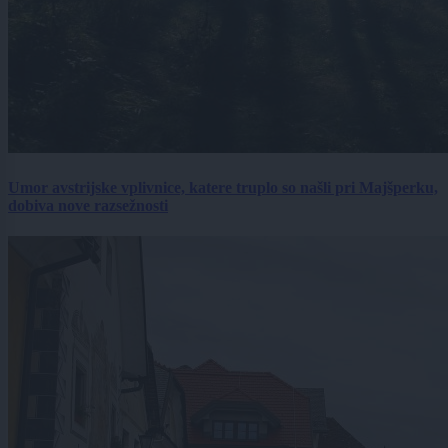
Umor avstrijske vplivnice, katere truplo so našli pri Majšperku,
dobiva nove razsežnosti