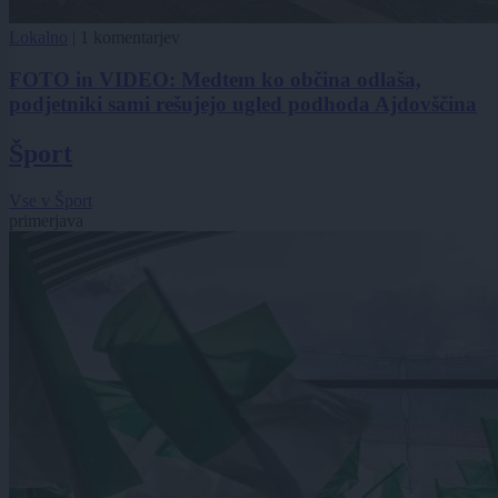
Lokalno
|
1 komentarjev
FOTO in VIDEO: Medtem ko občina odlaša,
podjetniki sami rešujejo ugled podhoda Ajdovščina
Šport
Vse v Šport
primerjava