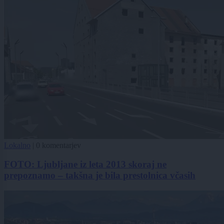
Lokalno
|
0 komentarjev
FOTO: Ljubljane iz leta 2013 skoraj ne
prepoznamo – takšna je bila prestolnica včasih