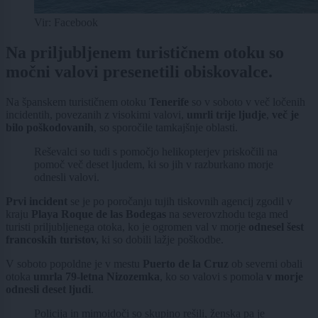
Vir: Facebook
Na priljubljenem turističnem otoku so
močni valovi presenetili obiskovalce.
Na španskem turističnem otoku
Tenerife
so v soboto v več ločenih
incidentih, povezanih z visokimi valovi,
umrli trije ljudje
,
več je
bilo poškodovanih
, so sporočile tamkajšnje oblasti.
Reševalci so tudi s pomočjo helikopterjev priskočili na
pomoč več deset ljudem, ki so jih v razburkano morje
odnesli valovi.
Prvi incident
se je po poročanju tujih tiskovnih agencij zgodil v
kraju
Playa Roque de las Bodegas
na severovzhodu tega med
turisti priljubljenega otoka, ko je ogromen val v morje
odnesel šest
francoskih turistov,
ki so dobili lažje poškodbe.
V soboto popoldne je v mestu
Puerto de la Cruz
ob severni obali
otoka
umrla 79-letna Nizozemka
, ko so valovi s pomola
v morje
odnesli deset ljudi
.
Policija in mimoidoči so skupino rešili, ženska pa je