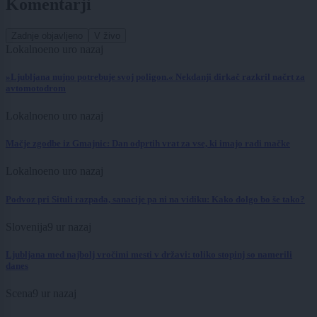
Komentarji
Zadnje objavljeno
V živo
Lokalno
eno uro nazaj
»Ljubljana nujno potrebuje svoj poligon.« Nekdanji dirkač razkril načrt za
avtomotodrom
Lokalno
eno uro nazaj
Mačje zgodbe iz Gmajnic: Dan odprtih vrat za vse, ki imajo radi mačke
Lokalno
eno uro nazaj
Podvoz pri Situli razpada, sanacije pa ni na vidiku: Kako dolgo bo še tako?
Slovenija
9 ur nazaj
Ljubljana med najbolj vročimi mesti v državi: toliko stopinj so namerili
danes
Scena
9 ur nazaj