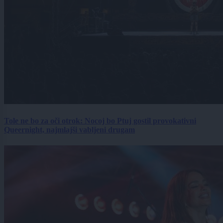
Tole ne bo za oči otrok: Nocoj bo Ptuj gostil provokativni
Queernight, najmlajši vabljeni drugam