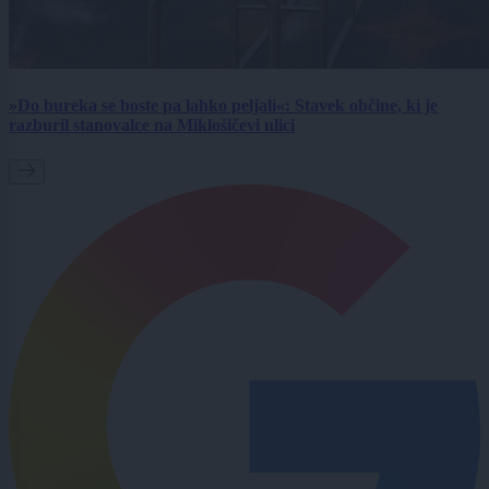
»Do bureka se boste pa lahko peljali«: Stavek občine, ki je
razburil stanovalce na Miklošičevi ulici