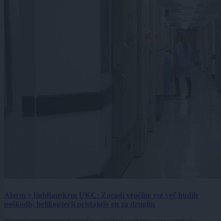
Alarm v ljubljanskem UKC: Zaradi vročine vse več hudih
poškodb, helikopterji pristajajo en za drugim