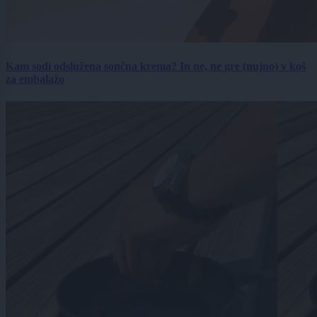
Kam sodi odslužena sončna krema? In ne, ne gre (nujno) v koš
za embalažo