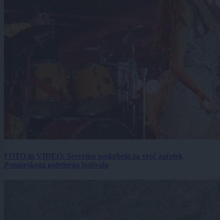
FOTO in VIDEO: Severina poskrbela za vroč začetek
Pomurskega poletnega festivala