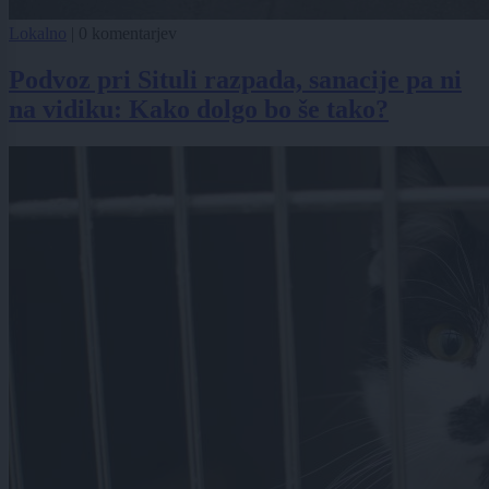
Lokalno
|
0 komentarjev
Podvoz pri Situli razpada, sanacije pa ni
na vidiku: Kako dolgo bo še tako?