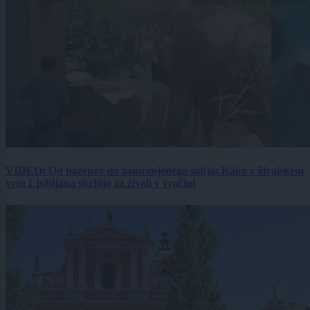
VIDEO: Od bazenov do zamrznjenega sadja: Kako v živalskem
vrtu Ljubljana skrbijo za živali v vročini