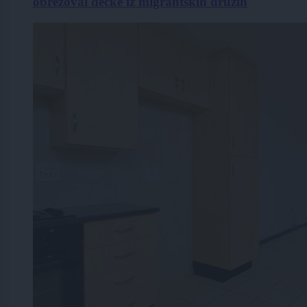
obrezoval dečke iz migrantskih družin