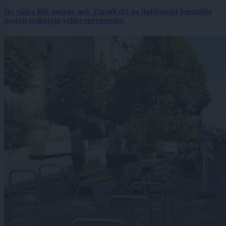
Do vlaka 600 metrov peš: Zaradi del na ljubljanski železniški
postaji prihajajo velike spremembe