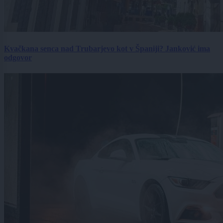
Kvačkana senca nad Trubarjevo kot v Španiji? Janković ima
odgovor