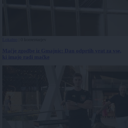
Lokalno
|
0 komentarjev
Mačje zgodbe iz Gmajnic: Dan odprtih vrat za vse,
ki imajo radi mačke