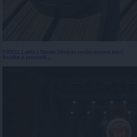
VIDEO: Lahko v Murski Soboti na vročini spečemo jajce?
Rezultat je presenetil ...