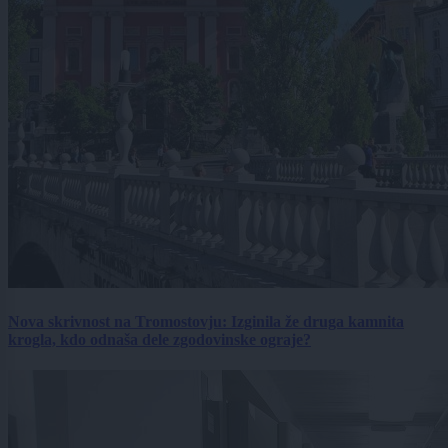
Nova skrivnost na Tromostovju: Izginila že druga kamnita
krogla, kdo odnaša dele zgodovinske ograje?