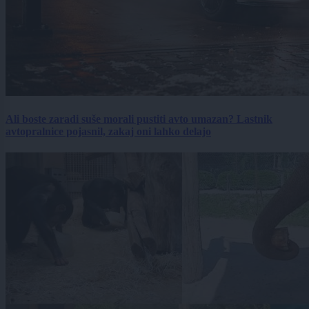
Ali boste zaradi suše morali pustiti avto umazan? Lastnik
avtopralnice pojasnil, zakaj oni lahko delajo