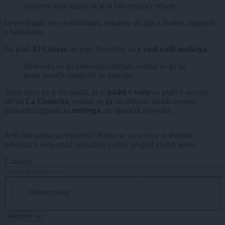
doživela srčni napad in je ni bilo mogoče oživiti.
Devet drugih so s poškodbami, nekatere od njih s hudimi, odpeljali
v bolnišnico.
Na plaži
El Cabezo
na jugu Tenerifov so
v vodi našli moškega
.
Reševalci so ga poskušali oživljati, vendar so ga na
kraju nesreče razglasili za mrtvega.
Tretja žrtev pa je bil moški, ki je
padel v vodo
na plaži v severni
občini
La Guancha
, vendar so ga ob prihodu zaradi resnosti
poškodb razglasili za
mrtvega
, so sporočili reševalci.
Želiš biti vedno na tekočem? Prijavi se na novice in dvakrat
tedensko v svoj email nabiralnik prejmi pregled svežih novic.
E-naslov
CAPTCHA
Nisem robot
Naročite se