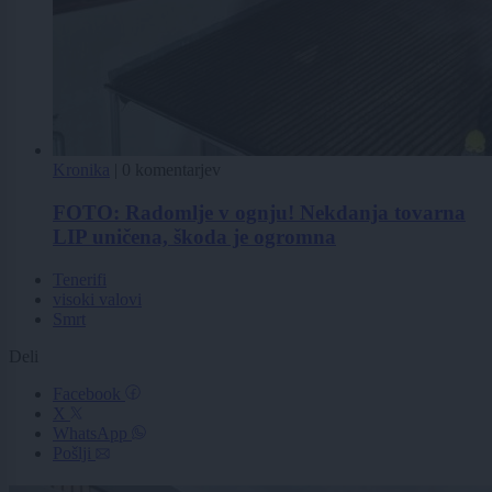
Kronika
|
0 komentarjev
FOTO: Radomlje v ognju! Nekdanja tovarna
LIP uničena, škoda je ogromna
Tenerifi
visoki valovi
Smrt
Deli
Facebook
X
WhatsApp
Pošlji