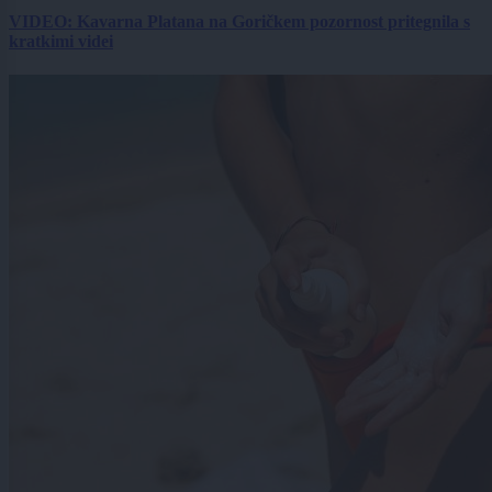
VIDEO: Kavarna Platana na Goričkem pozornost pritegnila s
kratkimi videi