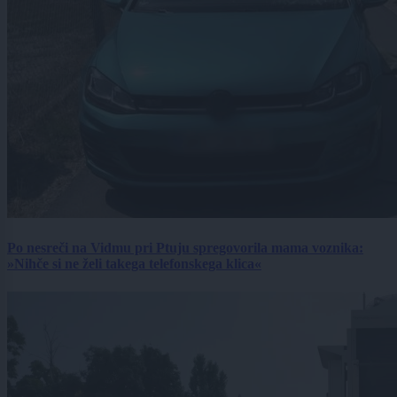
Po nesreči na Vidmu pri Ptuju spregovorila mama voznika:
»Nihče si ne želi takega telefonskega klica«