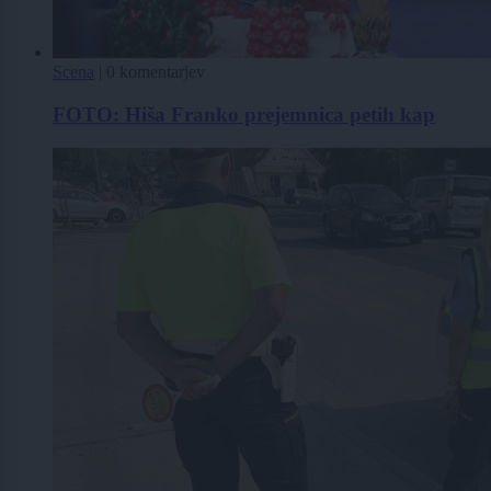
Scena
|
0 komentarjev
FOTO: Hiša Franko prejemnica petih kap