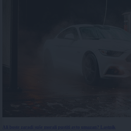
Ali boste zaradi suše morali pustiti avto umazan? Lastnik