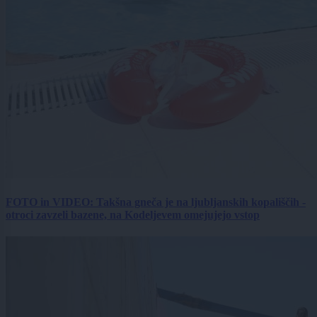
FOTO in VIDEO: Takšna gneča je na ljubljanskih kopališčih -
otroci zavzeli bazene, na Kodeljevem omejujejo vstop