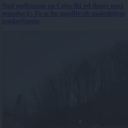
Nad podvozom na Celovški od danes novi
semaforji: To se bo zgodilo ob naslednjem
poplavljanju