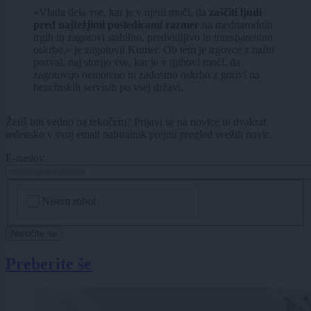
»Vlada dela vse, kar je v njeni moči, da
zaščiti ljudi
pred najtežjimi posledicami razmer
na mednarodnih
trgih in zagotovi stabilno, predvidljivo in transparentno
oskrbo,« je zagotovil Kumer. Ob tem je trgovce z nafto
pozval, naj storijo vse, kar je v njihovi moči, da
zagotovijo nemoteno in zadostno oskrbo z gorivi na
bencinskih servisih po vsej državi.
Želiš biti vedno na tekočem? Prijavi se na novice in dvakrat
tedensko v svoj email nabiralnik prejmi pregled svežih novic.
E-naslov
CAPTCHA
Nisem robot
Naročite se
Preberite še