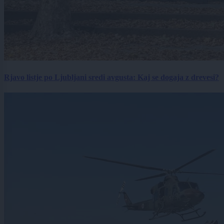
Rjavo listje po Ljubljani sredi avgusta: Kaj se dogaja z drevesi?