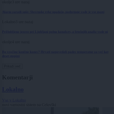
okolje
3 ure nazaj
Alarm zaradi suše: Slovenske reke upadajo, podzemne vode je vse manj
Lokalno
3 ure nazaj
Priljubljeno jezero pri Ljubljani polno kopalcev, a letošnjih analiz vode ni
okolje
4 ure nazaj
Bo vročine končno konec? Hrvati napovedali padec temperatur za več kot
deset stopinj
Prikaži več
Komentarji
Lokalno
Vse v Lokalno
novi varnostni sistem na Celovški