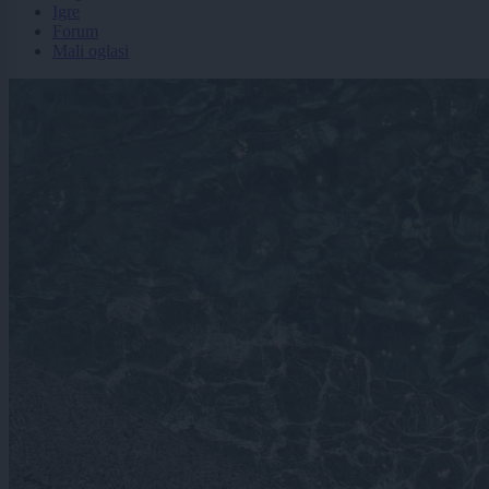
Igre
Forum
Mali oglasi