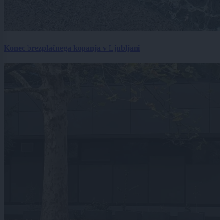
Konec brezplačnega kopanja v Ljubljani