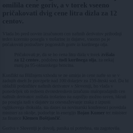
omilila cene goriv, a v torek vseeno
pričakovati dvig cene litra dizla za 12
centov.
Vlada bo pred novim izračunom cen naftnih derivatov prihodnji
teden korenito posegla v trošarine in dajatve, vseeno pa je
pričakovati podražitev pogonskih goriv in kurilnega olja.
Pričakovati je, da se bo cena litra dizla v torek
zvišala
za 12 centov
, podobno
tudi kurilnega olja
, za nekaj
manj pa 95-oktanskega bencina.
Konflikt na Bližnjem vzhodu se ne umirja in cene nafte so se v
zadnjih dneh že povzpele nad 100 dolarjev za 159-litrski sod. Da bi
ublažili podražitev naftnih derivatov v Sloveniji, bo vlada v
ponedeljek ob rednem dvotedenskem izračunu maloprodajnih cen
naftnih derivatov znižala trošarino na najnižjo možno raven, hkrati
pa posegla tudi v dajatev za onesnaževanje zraka z izpusti
ogljikovega dioksida, sta danes na novinarski konferenci povedala
minister za okolje, podnebje in energijo
Bojan Kumer
ter minister
za finance
Klemen Boštjančič
.
Goriva v Sloveniji je dovolj, panika ni potrebna, sta zagotovila.