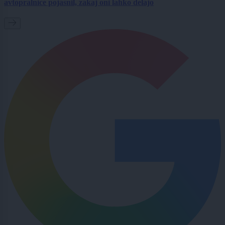
avtopralnice pojasnil, zakaj oni lahko delajo