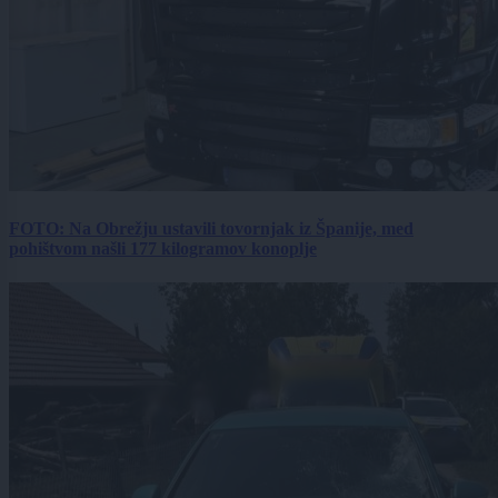
FOTO: Na Obrežju ustavili tovornjak iz Španije, med
pohištvom našli 177 kilogramov konoplje