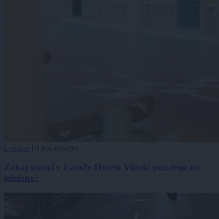
Lokalno
|
0 komentarjev
Zakaj otroci v Family Hotelu Vilinia pozabijo na
telefone?