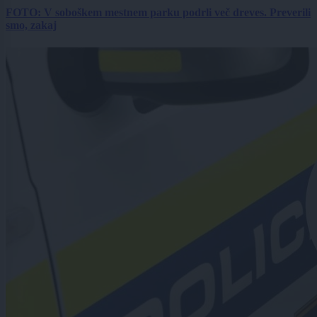
FOTO: V soboškem mestnem parku podrli več dreves. Preverili
smo, zakaj