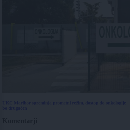
UKC Maribor spreminja prometni režim, dostop do onkologije
bo drugačen
Komentarji