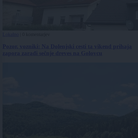
Lokalno
|
0 komentarjev
Pozor, vozniki: Na Dolenjski cesti ta vikend prihaja
zapora zaradi sečnje dreves na Golovcu