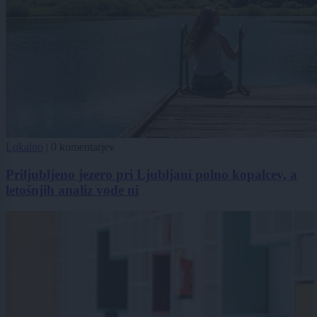
Lokalno
|
0 komentarjev
Priljubljeno jezero pri Ljubljani polno kopalcev, a
letošnjih analiz vode ni