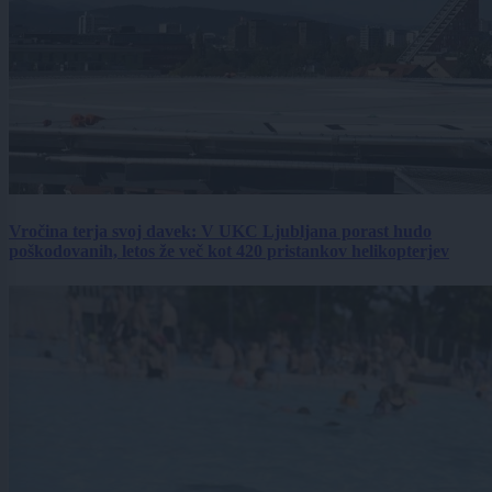
Vročina terja svoj davek: V UKC Ljubljana porast hudo
poškodovanih, letos že več kot 420 pristankov helikopterjev