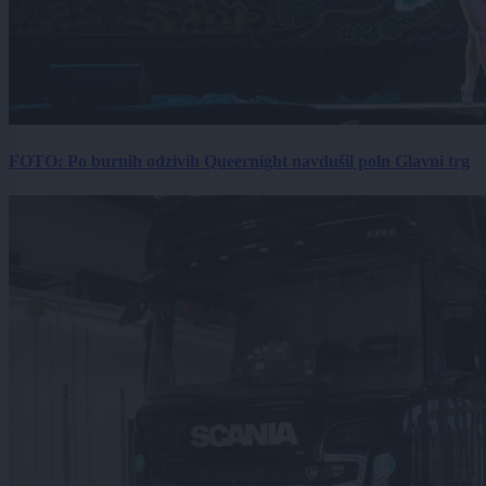
FOTO: Po burnih odzivih Queernight navdušil poln Glavni trg