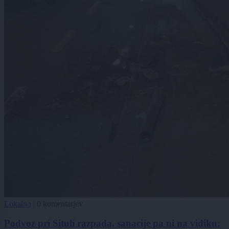
Lokalno
|
0 komentarjev
Podvoz pri Situli razpada, sanacije pa ni na vidiku: