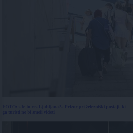
FOTO: »Je to res Ljubljana?« Prizor pri železniški postaji, ki
ga turisti ne bi smeli videti