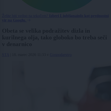
Želite biti vedno na tekočem?
Izberi Ljubljanainfo kot prednostni
vir na Googlu.
Obeta se velika podražitev dizla in
kurilnega olja, tako globoko bo treba seči
v denarnico
STA
|
18. marec 2026 11:33
v
Gospodarstvo