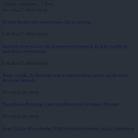
Zadnje objavljeno
V živo
Kronika
22 minut nazaj
45-letni Matjaž odšel neznano kam, išče ga policija
Lokalno
25 minut nazaj
Nad podvozom na Celovški od danes novi semaforji: To se bo zgodilo ob
naslednjem poplavljanju
Lokalno
55 minut nazaj
Pozor, vozniki: Na Dolenjski cesti ta vikend prihaja zapora zaradi sečnje
dreves na Golovcu
Kronika
2 uri nazaj
Tragedija na Pašmanu: V morju našli mrtvega 24-letnega Slovenca
Kronika
2 uri nazaj
Je na Viču na delu požigalec? Policisti prijeli 44-letnega tujca z vžigalnikom