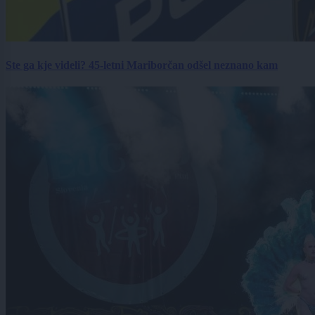
Ste ga kje videli? 45-letni Mariborčan odšel neznano kam