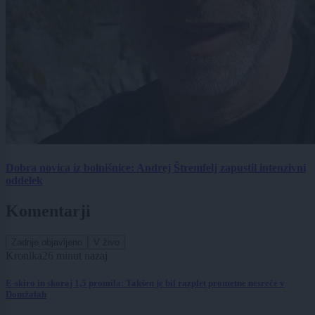
Dobra novica iz bolnišnice: Andrej Štremfelj zapustil intenzivni
oddelek
Komentarji
Zadnje objavljeno
V živo
Kronika
26 minut nazaj
E-skiro in skoraj 1,5 promila: Takšen je bil razplet prometne nesreče v
Domžalah