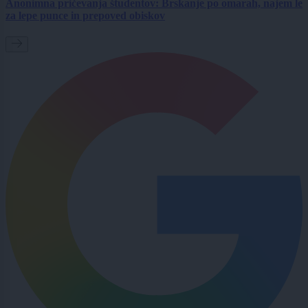
Anonimna pričevanja študentov: Brskanje po omarah, najem le
za lepe punce in prepoved obiskov