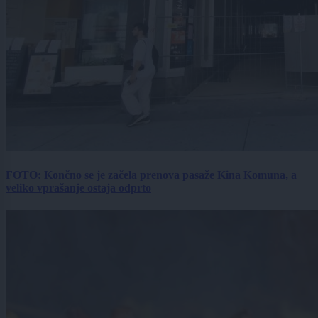
FOTO: Končno se je začela prenova pasaže Kina Komuna, a
veliko vprašanje ostaja odprto