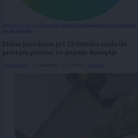
Želite biti vedno na tekočem?
Izberi Ljubljanainfo kot prednostni
vir na Googlu.
Hišna preiskava pri 72-letniku razkrila
prirejen prostor za gojenje konoplje
Ljubljanainfo
|
10. september 2025 08:58
v
Kronika