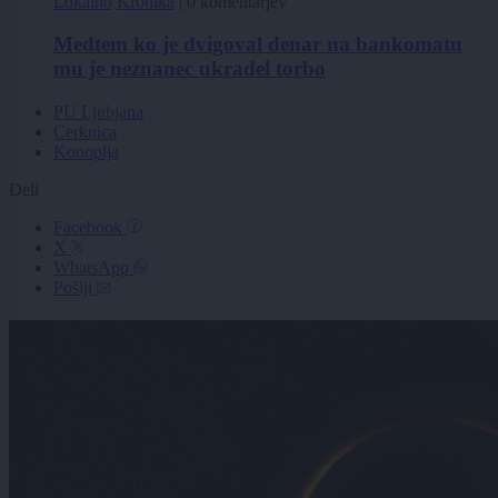
Lokalno
Kronika
|
0 komentarjev
Medtem ko je dvigoval denar na bankomatu
mu je neznanec ukradel torbo
PU Ljubjana
Cerknica
Konoplja
Deli
Facebook
X
WhatsApp
Pošlji