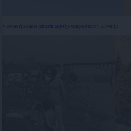
V Pomurju danes izmerili najvišjo temperaturo v Sloveniji