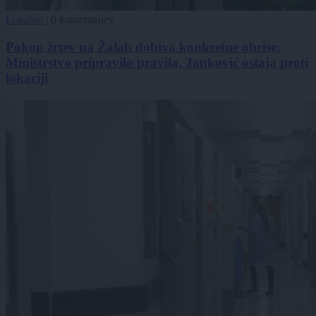
Lokalno
|
0 komentarjev
Pokop žrtev na Žalah dobiva konkretne obrise:
Ministrstvo pripravilo pravila, Janković ostaja proti
lokaciji