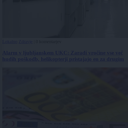
Lokalno
Zdravje
|
0 komentarjev
Alarm v ljubljanskem UKC: Zaradi vročine vse več
hudih poškodb, helikopterji pristajajo en za drugim