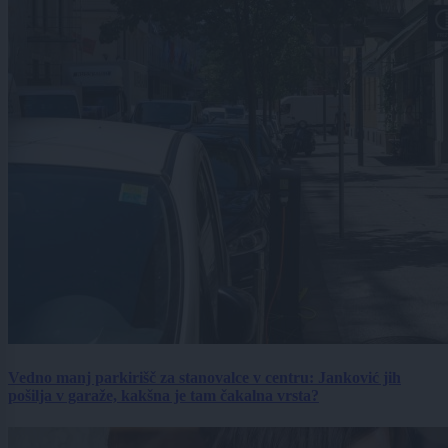
Vedno manj parkirišč za stanovalce v centru: Janković jih
pošilja v garaže, kakšna je tam čakalna vrsta?