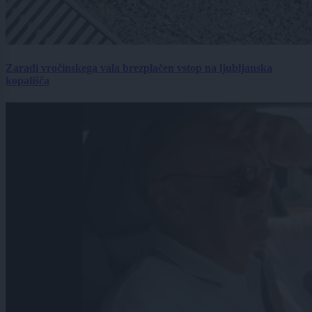
Zaradi vročinskega vala brezplačen vstop na ljubljanska
kopališča