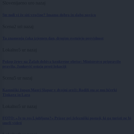
Slovenija
eno uro nazaj
Ste tudi vi že siti vročine? Imamo dobro in slabo novico
Scena
2 uri nazaj
Ta znamenja čaka izjemen dan, drugim svetujejo previdnost
Lokalno
5 ur nazaj
Pokop žrtev na Žalah dobiva konkretne obrise: Ministrstvo pripravilo
pravila, Janković ostaja proti lokaciji
Scena
5 ur nazaj
Kamniški župan Matej Slapar v dvojni sreči: Rodili sta se mu hčerki
Tinkara in Lara
Lokalno
5 ur nazaj
FOTO: »Je to res Ljubljana?« Prizor pri železniški postaji, ki ga turisti ne bi
smeli videti