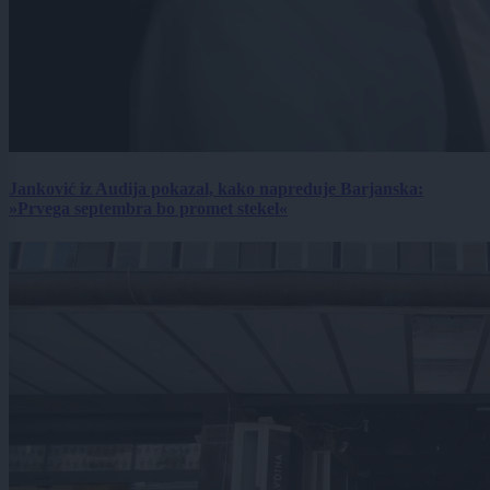
Janković iz Audija pokazal, kako napreduje Barjanska:
»Prvega septembra bo promet stekel«