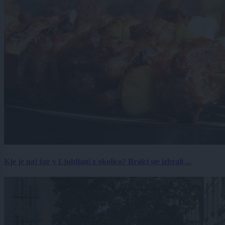
Kje je naj žar v Ljubljani z okolico? Bralci ste izbrali ...