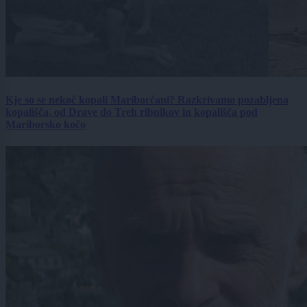
Kje so se nekoč kopali Mariborčani? Razkrivamo pozabljena
kopališča, od Drave do Treh ribnikov in kopališča pod
Mariborsko kočo