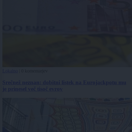
Lokalno
|
0 komentarjev
Srečnež neznan: dobitni listek na Eurojackpotu mu
je prinesel več tisoč evrov