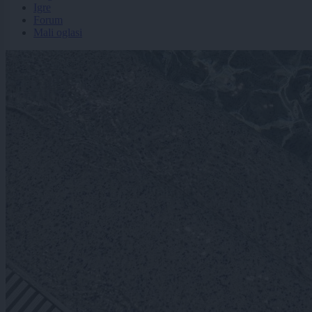
Igre
Forum
Mali oglasi