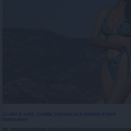
Že tako je vroče, Natalija Verboten pa še dodatno dviguje
temperaturo