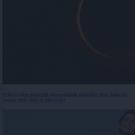
Prihaja eden največjih astronomskih dogodkov leta: Kako bo
Sončev mrk viden iz Slovenije?