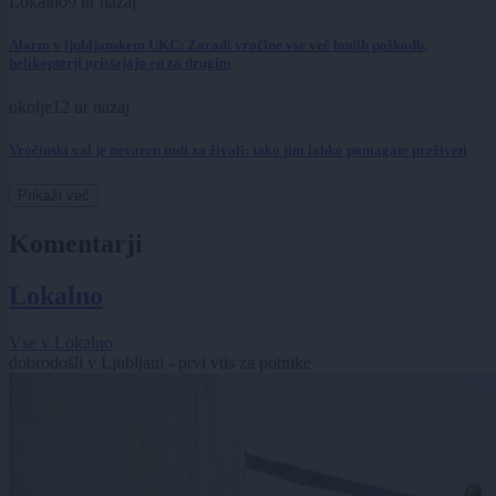
Lokalno
9 ur nazaj
Alarm v ljubljanskem UKC: Zaradi vročine vse več hudih poškodb,
helikopterji pristajajo en za drugim
okolje
12 ur nazaj
Vročinski val je nevaren tudi za živali: tako jim lahko pomagate preživeti
Prikaži več
Komentarji
Lokalno
Vse v Lokalno
dobrodošli v Ljubljani - prvi vtis za potnike