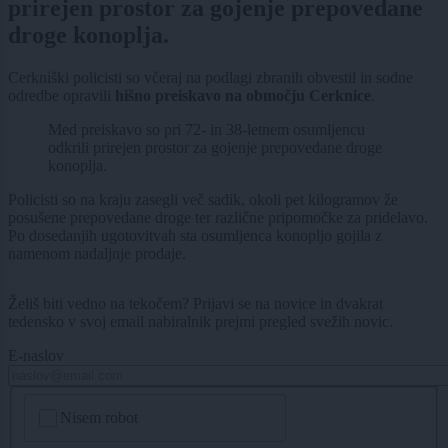
prirejen prostor za gojenje prepovedane
droge konoplja.
Cerkniški policisti so včeraj na podlagi zbranih obvestil in sodne
odredbe opravili
hišno preiskavo na območju Cerknice
.
Med preiskavo so pri 72- in 38-letnem osumljencu
odkrili prirejen prostor za gojenje prepovedane droge
konoplja.
Policisti so na kraju zasegli več sadik, okoli pet kilogramov že
posušene prepovedane droge ter različne pripomočke za pridelavo.
Po dosedanjih ugotovitvah sta osumljenca konopljo gojila z
namenom nadaljnje prodaje.
Želiš biti vedno na tekočem? Prijavi se na novice in dvakrat
tedensko v svoj email nabiralnik prejmi pregled svežih novic.
E-naslov
CAPTCHA
Nisem robot