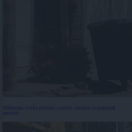
Milijonska srečka pristala v smeteh, iskati so jo pomagali
smetarji