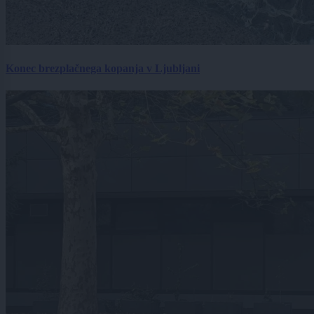
Konec brezplačnega kopanja v Ljubljani