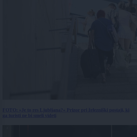
FOTO: »Je to res Ljubljana?« Prizor pri železniški postaji, ki
ga turisti ne bi smeli videti