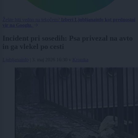
Želite biti vedno na tekočem?
Izberi Ljubljanainfo kot prednostni
vir na Googlu.
Incident pri sosedih: Psa privezal na avto
in ga vlekel po cesti
Ljubljanainfo
|
3. maj 2026 16:30
v
Kronika