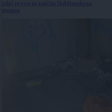
zdaj preverja zaščito ljubljanskega
ponosa