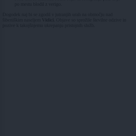
po mestu blodil z verigo.
Dogodek naj bi se zgodil v jutranjih urah na območju nad
šibeniškim naseljem
Vidici
. Objave so sprožile številne odzive in
pozive k takojšnjemu ukrepanju pristojnih služb.