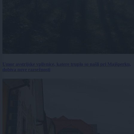
Umor avstrijske vplivnice, katere truplo so našli pri Majšperku,
dobiva nove razsežnosti