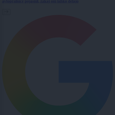
avtopralnice pojasnil, zakaj oni lahko delajo