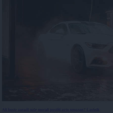
Ali boste zaradi suše morali pustiti avto umazan? Lastnik