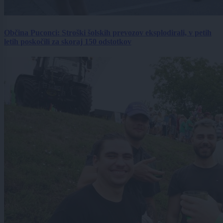
Občina Puconci: Stroški šolskih prevozov eksplodirali, v petih
letih poskočili za skoraj 150 odstotkov