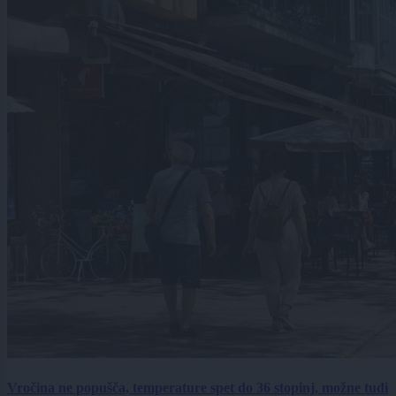
Vročina ne popušča, temperature spet do 36 stopinj, možne tudi