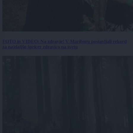
FOTO in VIDEO: Na zdravje! V Mariboru postavljali rekord
za najdaljšo špricer zdravico na svetu