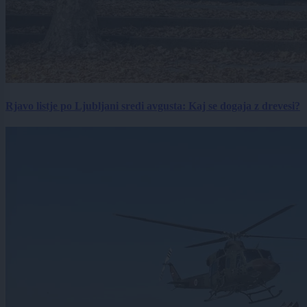
Rjavo listje po Ljubljani sredi avgusta: Kaj se dogaja z drevesi?