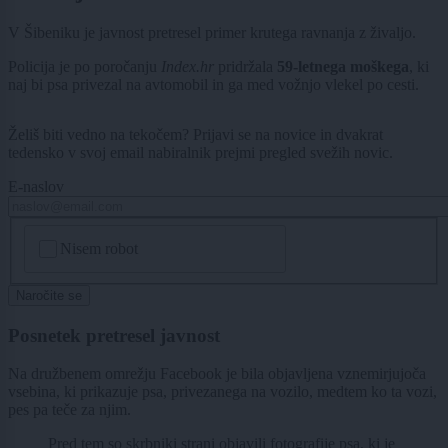
V Šibeniku je javnost pretresel primer krutega ravnanja z živaljo.
Policija je po poročanju
Index.hr
pridržala
59-letnega moškega
, ki
naj bi psa privezal na avtomobil in ga med vožnjo vlekel po cesti.
Želiš biti vedno na tekočem? Prijavi se na novice in dvakrat
tedensko v svoj email nabiralnik prejmi pregled svežih novic.
E-naslov
CAPTCHA
Nisem robot
Naročite se
Posnetek pretresel javnost
Na družbenem omrežju Facebook je bila objavljena vznemirjujoča
vsebina, ki prikazuje psa, privezanega na vozilo, medtem ko ta vozi,
pes pa teče za njim.
Pred tem so skrbniki strani objavili fotografije psa, ki je