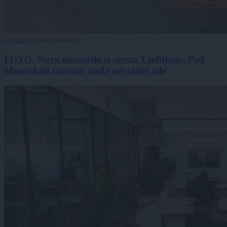
Lokalno
|
0 komentarjev
FOTO: Novo opozorilo iz centra Ljubljane: Pod
Mesarskim mostom našla odvržene igle