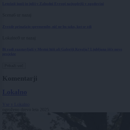
Letošnji junij in julij v Zahodni Evropi najtoplejši v zgodovini
Scena
6 ur nazaj
Zvezde prinašajo spremembe, nič ne bo tako, kot se zdi
Lokalno
9 ur nazaj
Bi radi razstavljali v Mestni hiši ali Galeriji Kresija? Ljubljana išče nove
projekte
Prikaži več
Komentarji
Lokalno
Vse v Lokalno
ogroženo drevo leta 2025