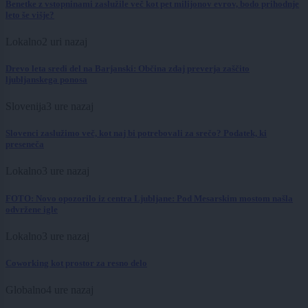
Benetke z vstopninami zaslužile več kot pet milijonov evrov, bodo prihodnje
leto še višje?
Lokalno
2 uri nazaj
Drevo leta sredi del na Barjanski: Občina zdaj preverja zaščito
ljubljanskega ponosa
Slovenija
3 ure nazaj
Slovenci zaslužimo več, kot naj bi potrebovali za srečo? Podatek, ki
preseneča
Lokalno
3 ure nazaj
FOTO: Novo opozorilo iz centra Ljubljane: Pod Mesarskim mostom našla
odvržene igle
Lokalno
3 ure nazaj
Coworking kot prostor za resno delo
Globalno
4 ure nazaj