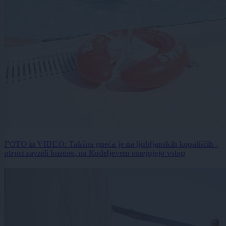
FOTO in VIDEO: Takšna gneča je na ljubljanskih kopališčih -
otroci zavzeli bazene, na Kodeljevem omejujejo vstop