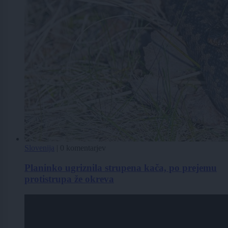
Slovenija
|
0 komentarjev
Planinko ugriznila strupena kača, po prejemu
protistrupa že okreva