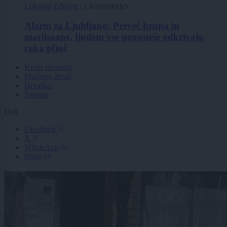
Lokalno
Zdravje
|
1 komentarjev
Alarm za Ljubljano: Preveč hrupa in
marihuane, ljudem vse pogosteje odkrivajo
raka pljuč
Kruto ravnanje
Mučenje živali
Hrvaška
Šibenik
Deli
Facebook
X
WhatsApp
Pošlji