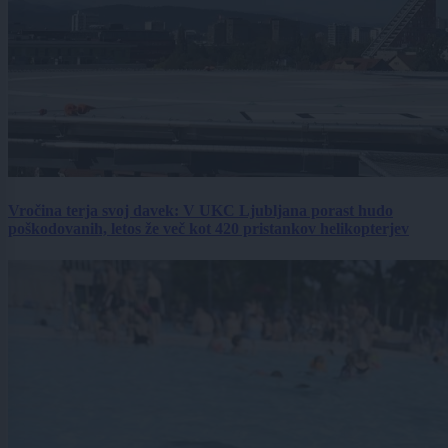
Vročina terja svoj davek: V UKC Ljubljana porast hudo
poškodovanih, letos že več kot 420 pristankov helikopterjev