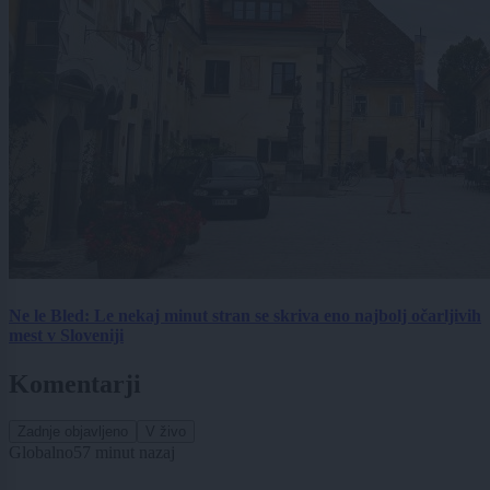
Ne le Bled: Le nekaj minut stran se skriva eno najbolj očarljivih
mest v Sloveniji
Komentarji
Zadnje objavljeno
V živo
Globalno
57 minut nazaj