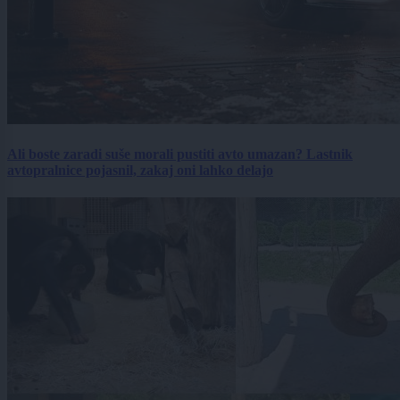
Ali boste zaradi suše morali pustiti avto umazan? Lastnik
avtopralnice pojasnil, zakaj oni lahko delajo