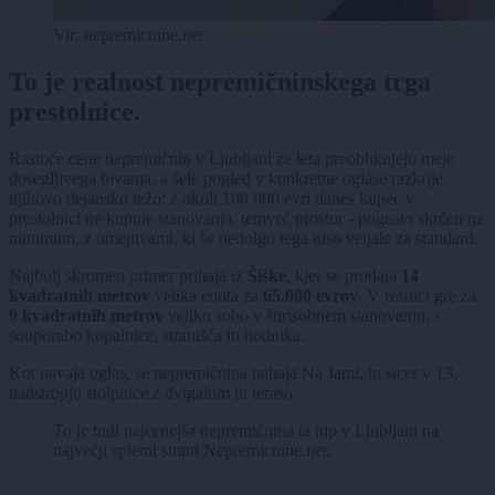
Vir: nepremicnine.net
To je realnost nepremičninskega trga
prestolnice.
Rastoče cene nepremičnin v Ljubljani že leta preoblikujejo meje
dosegljivega bivanja, a šele pogled v konkretne oglase razkrije
njihovo dejansko težo: z okoli 100.000 evri danes kupec v
prestolnici ne kupuje stanovanja, temveč prostor - pogosto skrčen na
minimum, z omejitvami, ki še nedolgo tega niso veljale za standard.
Najbolj skromen primer prihaja iz
Šiške
, kjer se prodaja
14
kvadratnih metrov
velika enota za
65.000 evrov
. V resnici gre za
9 kvadratnih metrov
veliko sobo v štirisobnem stanovanju, s
souporabo kopalnice, stranišča in hodnika.
Kot navaja oglas, se nepremičnina nahaja Na Jami, in sicer v 13.
nadstropju stolpnice z dvigalom in teraso.
To je tudi najcenejša nepremičnina ta hip v Ljubljani na
največji spletni strani Nepremicnine.net.