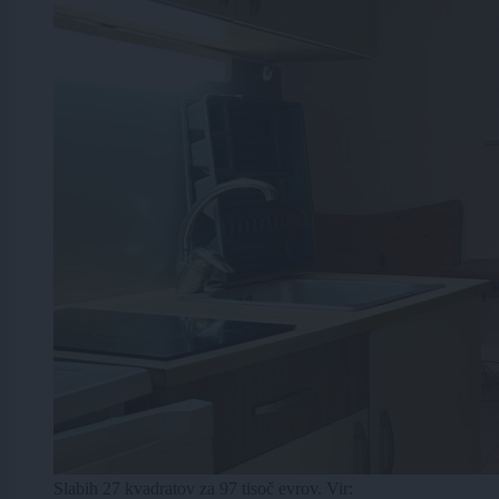
Slabih 27 kvadratov za 97 tisoč evrov. Vir: