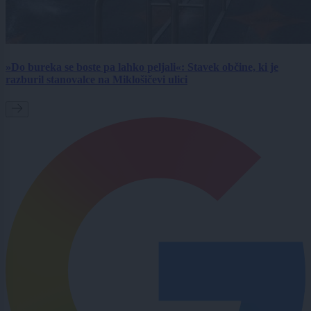
»Do bureka se boste pa lahko peljali«: Stavek občine, ki je
razburil stanovalce na Miklošičevi ulici