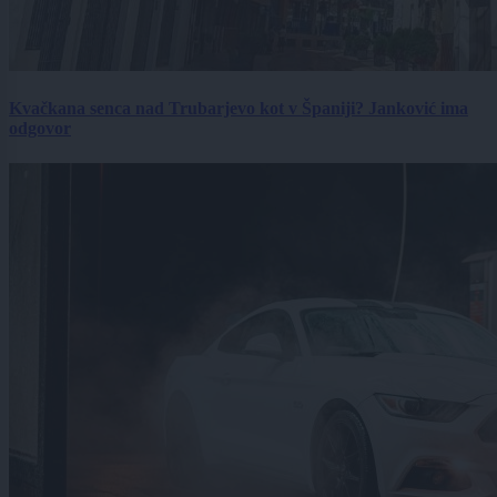
Kvačkana senca nad Trubarjevo kot v Španiji? Janković ima
odgovor