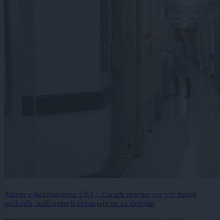
Alarm v ljubljanskem UKC: Zaradi vročine vse več hudih
poškodb, helikopterji pristajajo en za drugim