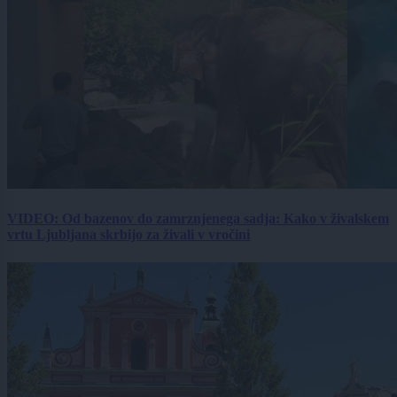
VIDEO: Od bazenov do zamrznjenega sadja: Kako v živalskem
vrtu Ljubljana skrbijo za živali v vročini