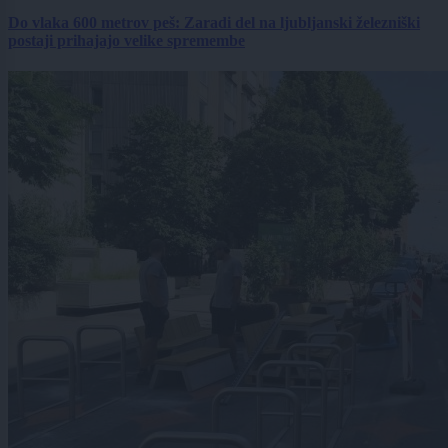
Do vlaka 600 metrov peš: Zaradi del na ljubljanski železniški
postaji prihajajo velike spremembe