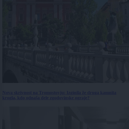
Nova skrivnost na Tromostovju: Izginila že druga kamnita
krogla, kdo odnaša dele zgodovinske ograje?