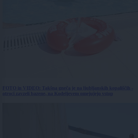
FOTO in VIDEO: Takšna gneča je na ljubljanskih kopališčih -
otroci zavzeli bazene, na Kodeljevem omejujejo vstop