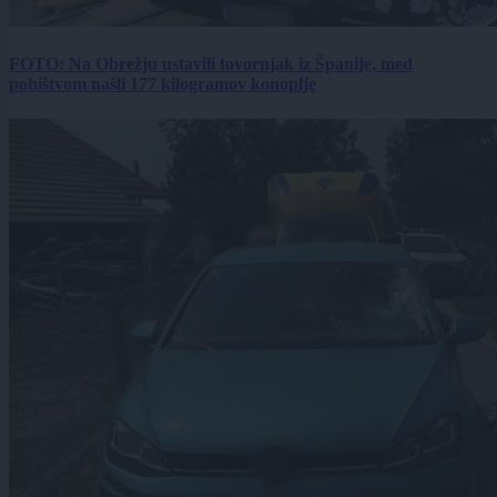
FOTO: Na Obrežju ustavili tovornjak iz Španije, med
pohištvom našli 177 kilogramov konoplje