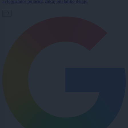
avtopralnice pojasnil, zakaj oni lahko delajo