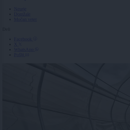
Neurje
Domžale
Močan veter
Deli
Facebook
X
WhatsApp
Pošlji