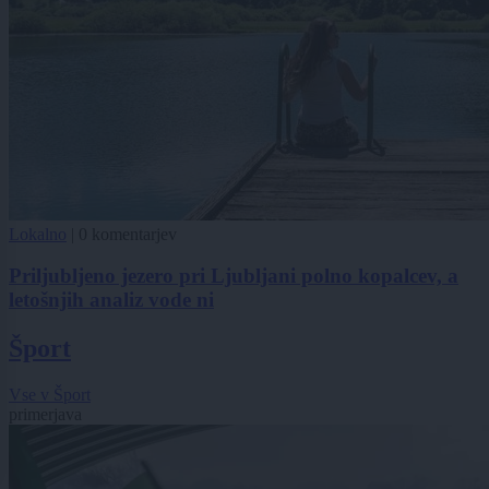
Lokalno
|
0 komentarjev
Priljubljeno jezero pri Ljubljani polno kopalcev, a
letošnjih analiz vode ni
Šport
Vse v Šport
primerjava