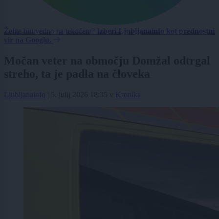
Želite biti vedno na tekočem?
Izberi Ljubljanainfo kot prednostni
vir na Googlu.
Močan veter na območju Domžal odtrgal
streho, ta je padla na človeka
Ljubljanainfo
|
5. julij 2026 18:35
v
Kronika