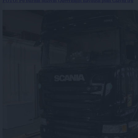
FOTO: Po burnih odzivih Queernight navdušil poln Glavni trg