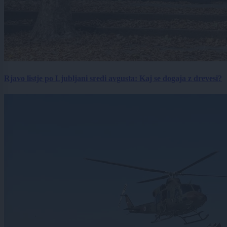
Rjavo listje po Ljubljani sredi avgusta: Kaj se dogaja z drevesi?