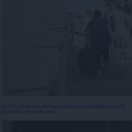
FOTO: »Je to res Ljubljana?« Prizor pri železniški postaji, ki
ga turisti ne bi smeli videti