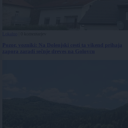
Lokalno
|
0 komentarjev
Pozor, vozniki: Na Dolenjski cesti ta vikend prihaja
zapora zaradi sečnje dreves na Golovcu