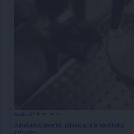
Kronika
|
0 komentarjev
Natakarico zmerjal, pljunil in si iz hladilnika
vzel pivo