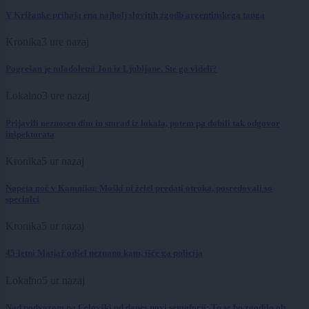
V Križanke prihaja ena najbolj slovitih zgodb argentinskega tanga
Kronika
3 ure nazaj
Pogrešan je mladoletni Jon iz Ljubljane. Ste ga videli?
Lokalno
3 ure nazaj
Prijavili neznosen dim in smrad iz lokala, potem pa dobili tak odgovor
inšpektorata
Kronika
5 ur nazaj
Napeta noč v Kamniku: Moški ni želel predati otroka, posredovali so
specialci
Kronika
5 ur nazaj
45-letni Matjaž odšel neznano kam, išče ga policija
Lokalno
5 ur nazaj
Nad podvozom na Celovški od danes novi semaforji: To se bo zgodilo ob