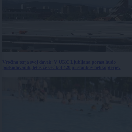
Vročina terja svoj davek: V UKC Ljubljana porast hudo
poškodovanih, letos že več kot 420 pristankov helikopterjev