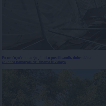
Po uničujočem neurju jih niso pustili samih, dobrodelna
zakonca pomagala družinama iz Zaloga