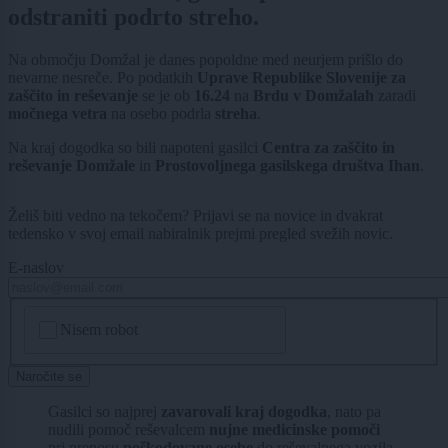
odstraniti podrto streho.
Na območju Domžal je danes popoldne med neurjem prišlo do
nevarne nesreče. Po podatkih
Uprave Republike Slovenije za
zaščito in reševanje
se je ob
16.24
na
Brdu v Domžalah
zaradi
močnega vetra
na osebo podrla
streha
.
Na kraj dogodka so bili napoteni gasilci
Centra za zaščito in
reševanje Domžale
in
Prostovoljnega gasilskega društva Ihan
.
Želiš biti vedno na tekočem? Prijavi se na novice in dvakrat
tedensko v svoj email nabiralnik prejmi pregled svežih novic.
E-naslov
CAPTCHA
Nisem robot
Naročite se
Gasilci so najprej
zavarovali kraj dogodka
, nato pa
nudili pomoč reševalcem
nujne medicinske pomoči
pri prenosu
poškodovane osebe
do reševalnega vozila.