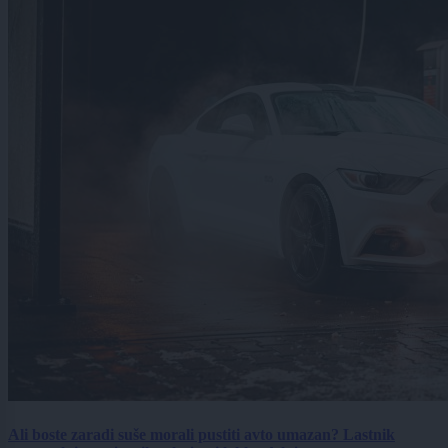
Ali boste zaradi suše morali pustiti avto umazan? Lastnik