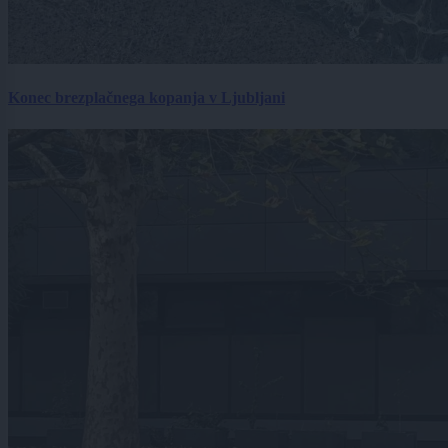
Konec brezplačnega kopanja v Ljubljani