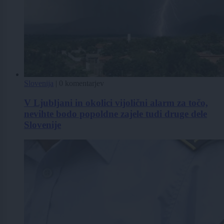
Slovenija
|
0 komentarjev
V Ljubljani in okolici vijolični alarm za točo,
nevihte bodo popoldne zajele tudi druge dele
Slovenije