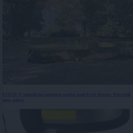
FOTO: V soboškem mestnem parku podrli več dreves. Preverili
smo, zakaj