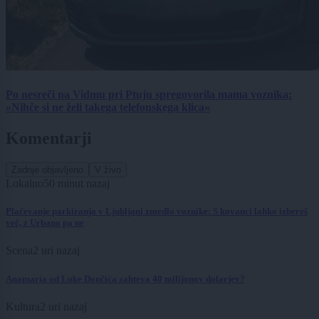
Po nesreči na Vidmu pri Ptuju spregovorila mama voznika:
»Nihče si ne želi takega telefonskega klica«
Komentarji
Zadnje objavljeno
V živo
Lokalno
50 minut nazaj
Plačevanje parkiranja v Ljubljani zmedlo voznike: S kovanci lahko izbereš
več, z Urbano pa ne
Scena
2 uri nazaj
Anamaria od Luke Dončića zahteva 40 milijonov dolarjev?
Kultura
2 uri nazaj