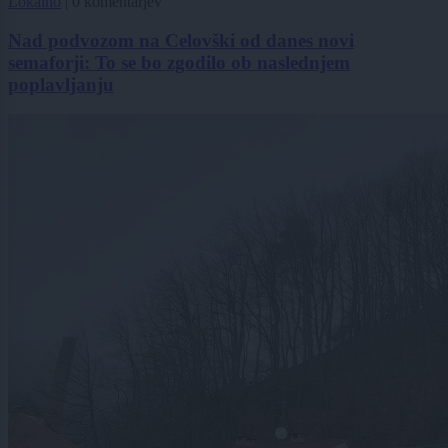
Lokalno
|
0 komentarjev
Nad podvozom na Celovški od danes novi
semaforji: To se bo zgodilo ob naslednjem
poplavljanju