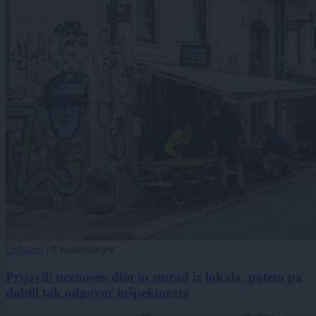
Lokalno
|
0 komentarjev
Prijavili neznosen dim in smrad iz lokala, potem pa
dobili tak odgovor inšpektorata