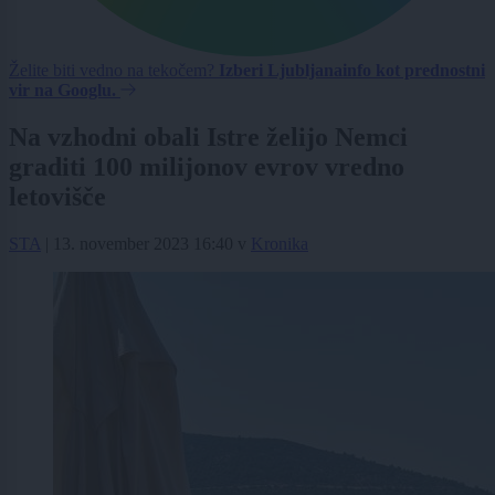
Želite biti vedno na tekočem?
Izberi Ljubljanainfo kot prednostni
vir na Googlu.
Na vzhodni obali Istre želijo Nemci
graditi 100 milijonov evrov vredno
letovišče
STA
|
13. november 2023 16:40
v
Kronika