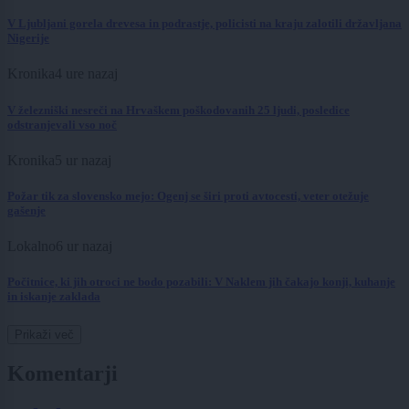
V Ljubljani gorela drevesa in podrastje, policisti na kraju zalotili državljana
Nigerije
Kronika
4 ure nazaj
V železniški nesreči na Hrvaškem poškodovanih 25 ljudi, posledice
odstranjevali vso noč
Kronika
5 ur nazaj
Požar tik za slovensko mejo: Ogenj se širi proti avtocesti, veter otežuje
gašenje
Lokalno
6 ur nazaj
Počitnice, ki jih otroci ne bodo pozabili: V Naklem jih čakajo konji, kuhanje
in iskanje zaklada
Prikaži več
Komentarji