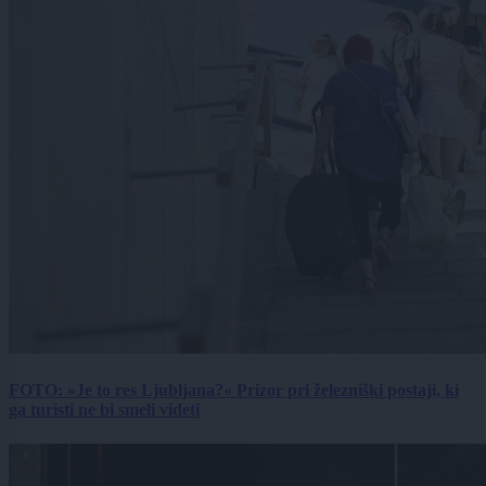
FOTO: »Je to res Ljubljana?« Prizor pri železniški postaji, ki
ga turisti ne bi smeli videti