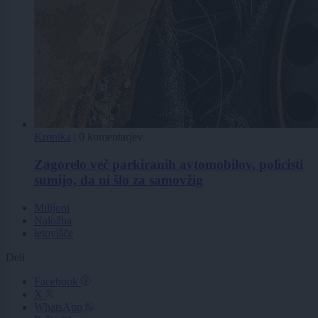
Kronika
|
0 komentarjev
Zagorelo več parkiranih avtomobilov, policisti
sumijo, da ni šlo za samovžig
Milijoni
Naložba
letovišče
Deli
Facebook
X
WhatsApp