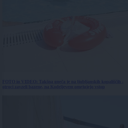
FOTO in VIDEO: Takšna gneča je na ljubljanskih kopališčih -
otroci zavzeli bazene, na Kodeljevem omejujejo vstop