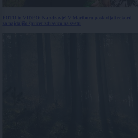
FOTO in VIDEO: Na zdravje! V Mariboru postavljali rekord
za najdaljšo špricer zdravico na svetu