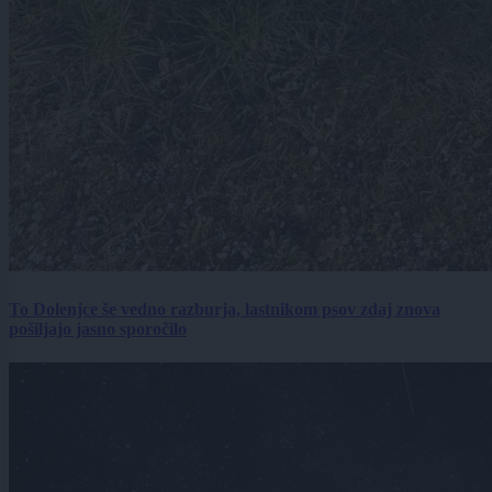
To Dolenjce še vedno razburja, lastnikom psov zdaj znova
pošiljajo jasno sporočilo