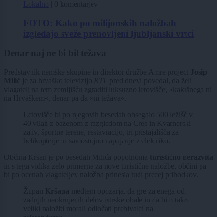
Lokalno
|
0 komentarjev
FOTO: Kako po milijonskih naložbah
izgledajo sveže prenovljeni ljubljanski vrtci
Denar naj ne bi bil težava
Predstavnik nemške skupine in direktor družbe Amre project
Josip
Milić
je za hrvaško televizijo
RTL
pred dnevi povedal, da želi
vlagatelj na tem zemljišču zgraditi luksuzno letovišče, »kakršnega ni
na Hrvaškem«, denar pa da »ni težava«.
Letovišče bi po njegovih besedah obsegalo 500 ležišč v
40 vilah z bazenom z razgledom na Cres in Kvarnerski
zaliv, športne terene, restavracijo, tri pristajališča za
helikopterje in samostojno napajanje z elektriko.
Občina Kršan je po besedah Milića popolnoma
turistično nerazvita
in s tega vidika zelo primerna za nove turistične naložbe, občini pa
bi po ocenah vlagateljev naložba prinesla tudi precej prihodkov.
Župan
Kršana
medtem opozarja, da gre za enega od
zadnjih neokrnjenih delov istrske obale in da bi o tako
veliki naložbi morali odločati prebivalci na