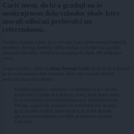
Carić meni, da bi o gradnji na še
neokrnjenem delu vzhodne obale Istre
morali odločati prebivalci na
referendumu.
Nemška skupina Lama, ki se ukvarja z razvojem nepremičninskih
projektov, želi na območju občine Kršan v hrvaški Istri graditi
luksuzno letovišče. Naložba je ocenjena na okoli 100 milijonov
evrov.
Župan občine v bližini
Labina Roman Carić
meni, da bi o gradnji
na še neokrnjenem delu vzhodne obale Istre morali odločati
prebivalci na referendumu.
Nemška skupina s sedežem v Nürnbergu si je v občini,
ki leži med Opatijo in Labinom, poleg lepih delov obale
pa je na njenem območju locirana tudi Termoelektrarna
Plomin, zagotovila zemljišče že pred tremi leti. Kupila
ga je hrvaška družba Amre project, ki je del skupine,
gre pa za šest hektarjev površin, je nedavno poročal
Glas Istre.