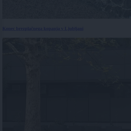
Konec brezplačnega kopanja v Ljubljani