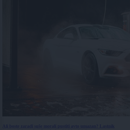
Ali boste zaradi suše morali pustiti avto umazan? Lastnik