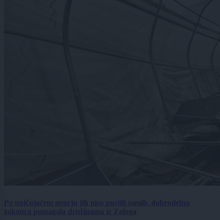
Po uničujočem neurju jih niso pustili samih, dobrodelna
zakonca pomagala družinama iz Zaloga