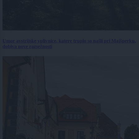
Umor avstrijske vplivnice, katere truplo so našli pri Majšperku,
dobiva nove razsežnosti