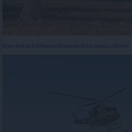
Rjavo listje po Ljubljani sredi avgusta: Kaj se dogaja z drevesi?