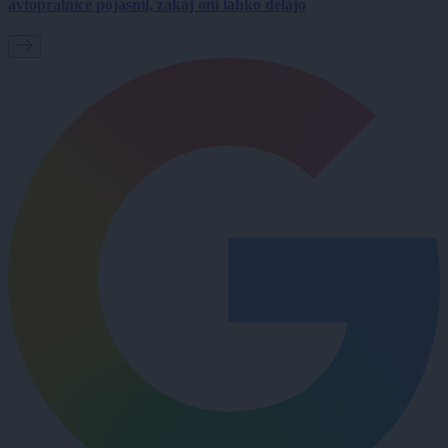
avtopralnice pojasnil, zakaj oni lahko delajo