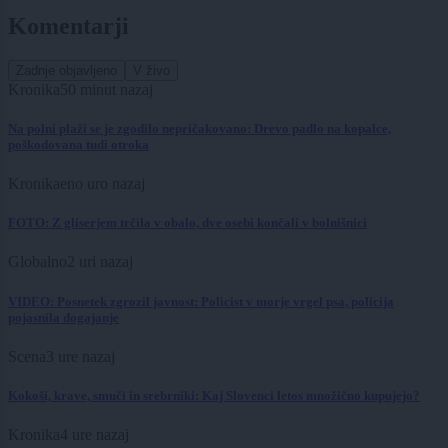
Komentarji
Zadnje objavljeno
V živo
Kronika
50 minut nazaj
Na polni plaži se je zgodilo nepričakovano: Drevo padlo na kopalce,
poškodovana tudi otroka
Kronika
eno uro nazaj
FOTO: Z gliserjem trčila v obalo, dve osebi končali v bolnišnici
Globalno
2 uri nazaj
VIDEO: Posnetek zgrozil javnost: Policist v morje vrgel psa, policija
pojasnila dogajanje
Scena
3 ure nazaj
Kokoši, krave, smuči in srebrniki: Kaj Slovenci letos množično kupujejo?
Kronika
4 ure nazaj