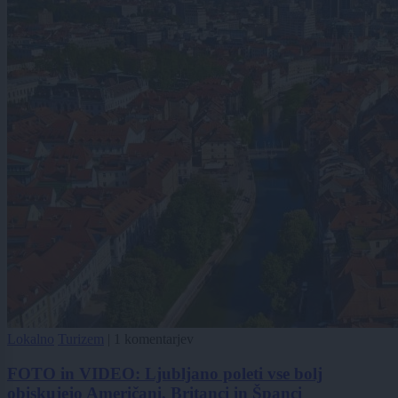
Lokalno
Turizem
|
1 komentarjev
FOTO in VIDEO: Ljubljano poleti vse bolj
obiskujejo Američani, Britanci in Španci