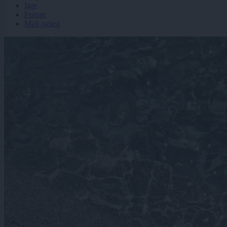
Igre
Forum
Mali oglasi