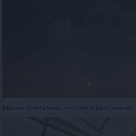
Bliža se na nebesni spektakel, letos odlični pogoji za opazovanje