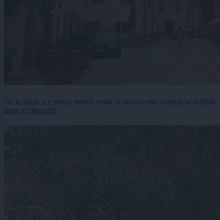
Ne le Bled: Le nekaj minut stran se skriva eno najbolj očarljivih
mest v Sloveniji