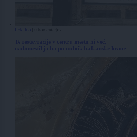
Lokalno
|
0 komentarjev
Te restavracije v centru mesta ni več,
nadomestil jo bo ponudnik balkanske hrane