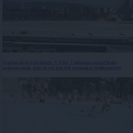
Vročina terja svoj davek: V UKC Ljubljana porast hudo
poškodovanih, letos že več kot 420 pristankov helikopterjev