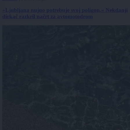
»Ljubljana nujno potrebuje svoj poligon.« Nekdanji
dirkač razkril načrt za avtomotodrom