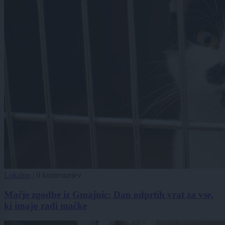
Lokalno
|
0 komentarjev
Mačje zgodbe iz Gmajnic: Dan odprtih vrat za vse,
ki imajo radi mačke