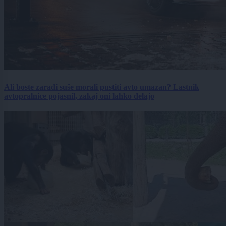
Ali boste zaradi suše morali pustiti avto umazan? Lastnik
avtopralnice pojasnil, zakaj oni lahko delajo