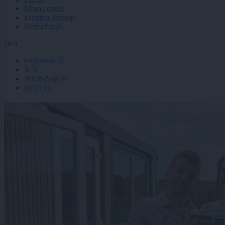
Iskana oseba
kaznivo denanje
Premoženje
Deli
Facebook
X
WhatsApp
Pošlji