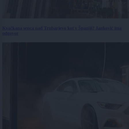
Kvačkana senca nad Trubarjevo kot v Španiji? Janković ima
odgovor