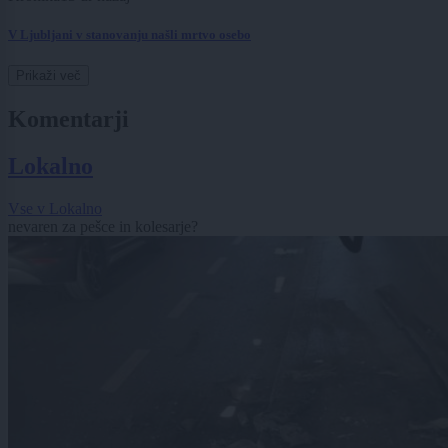
V Ljubljani v stanovanju našli mrtvo osebo
Prikaži več
Komentarji
Lokalno
Vse v Lokalno
nevaren za pešce in kolesarje?