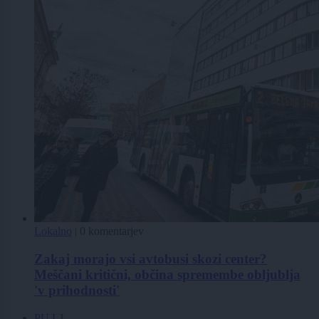
Lokalno
|
0 komentarjev
Zakaj morajo vsi avtobusi skozi center?
Meščani kritični, občina spremembe obljublja
'v prihodnosti'
PU LJ