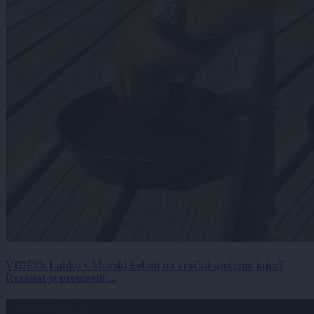
VIDEO: Lahko v Murski Soboti na vročini spečemo jajce?
Rezultat je presenetil ...