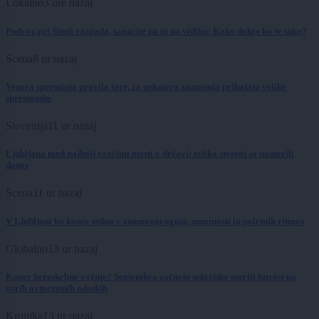
Lokalno
3 ure nazaj
Podvoz pri Situli razpada, sanacije pa ni na vidiku: Kako dolgo bo še tako?
Scena
8 ur nazaj
Venera spreminja pravila igre, za nekatera znamenja prihajajo velike
spremembe
Slovenija
11 ur nazaj
Ljubljana med najbolj vročimi mesti v državi: toliko stopinj so namerili
danes
Scena
11 ur nazaj
V Ljubljani bo konec tedna v znamenju ognja, umetnosti in poletnih ritmov
Globalno
13 ur nazaj
Konec brezskrbne vožnje? Septembra začnejo sekcijsko meriti hitrost na
štirih avtocestnih odsekih
Kronika
13 ur nazaj