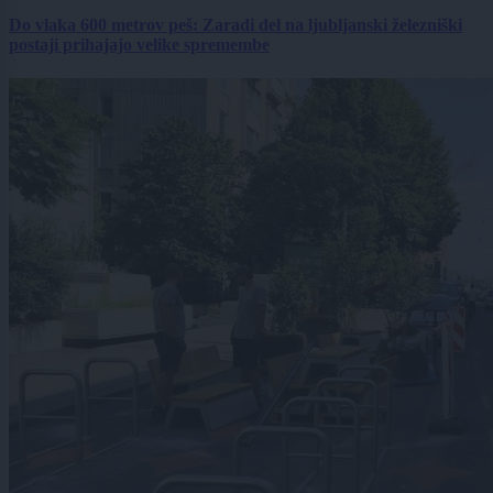
Do vlaka 600 metrov peš: Zaradi del na ljubljanski železniški
postaji prihajajo velike spremembe