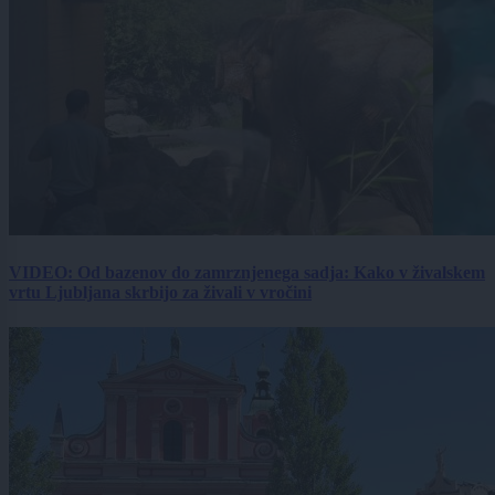
VIDEO: Od bazenov do zamrznjenega sadja: Kako v živalskem
vrtu Ljubljana skrbijo za živali v vročini