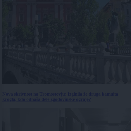
Nova skrivnost na Tromostovju: Izginila že druga kamnita
krogla, kdo odnaša dele zgodovinske ograje?