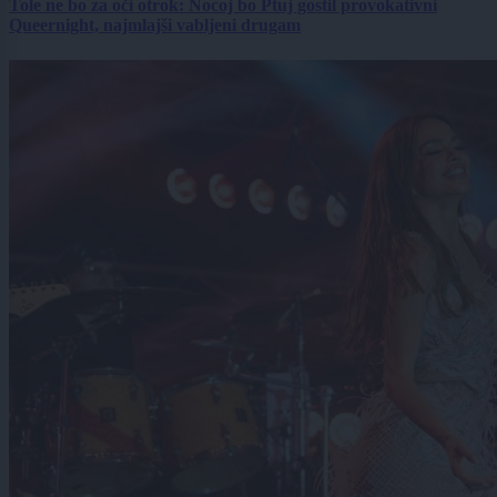
Tole ne bo za oči otrok: Nocoj bo Ptuj gostil provokativni
Queernight, najmlajši vabljeni drugam