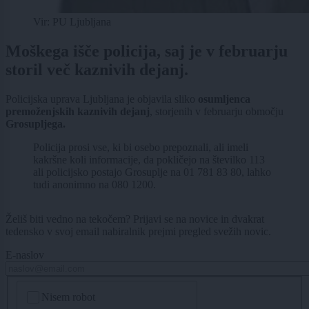
Vir: PU Ljubljana
Moškega išče policija, saj je v februarju
storil več kaznivih dejanj.
Policijska uprava Ljubljana je objavila sliko
osumljenca
premoženjskih kaznivih dejanj
, storjenih v februarju območju
Grosupljega.
Policija prosi vse, ki bi osebo prepoznali, ali imeli
kakršne koli informacije, da pokličejo na številko 113
ali policijsko postajo Grosuplje na 01 781 83 80, lahko
tudi anonimno na 080 1200.
Želiš biti vedno na tekočem? Prijavi se na novice in dvakrat
tedensko v svoj email nabiralnik prejmi pregled svežih novic.
E-naslov
CAPTCHA
Nisem robot