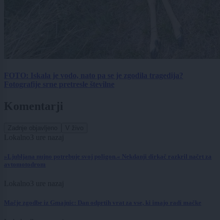
FOTO: Iskala je vodo, nato pa se je zgodila tragedija?
Fotografije srne pretresle številne
Komentarji
Zadnje objavljeno
V živo
Lokalno
3 ure nazaj
»Ljubljana nujno potrebuje svoj poligon.« Nekdanji dirkač razkril načrt za
avtomotodrom
Lokalno
3 ure nazaj
Mačje zgodbe iz Gmajnic: Dan odprtih vrat za vse, ki imajo radi mačke