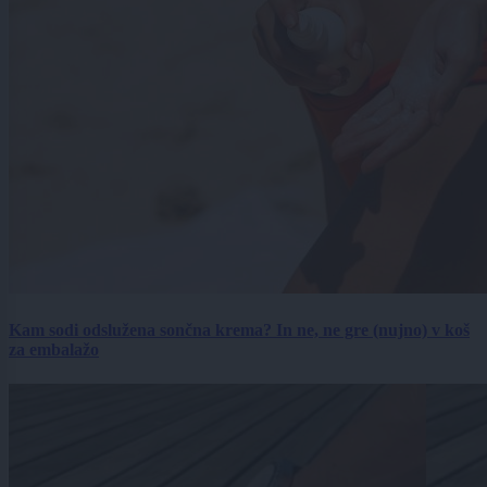
Kam sodi odslužena sončna krema? In ne, ne gre (nujno) v koš
za embalažo