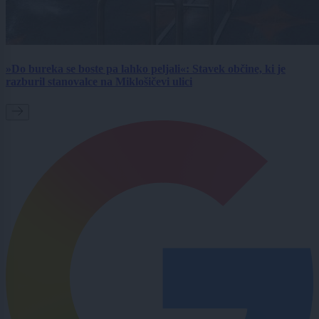
»Do bureka se boste pa lahko peljali«: Stavek občine, ki je
razburil stanovalce na Miklošičevi ulici