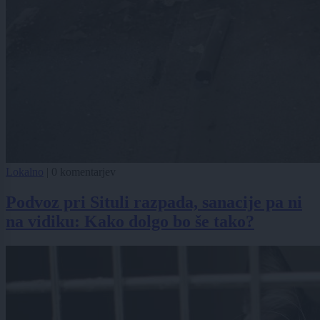
Lokalno
|
0 komentarjev
Podvoz pri Situli razpada, sanacije pa ni
na vidiku: Kako dolgo bo še tako?