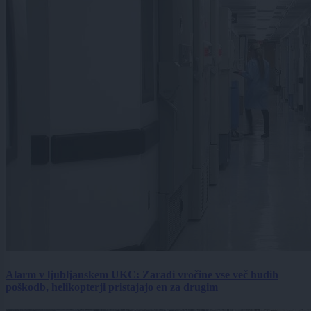
Alarm v ljubljanskem UKC: Zaradi vročine vse več hudih
poškodb, helikopterji pristajajo en za drugim