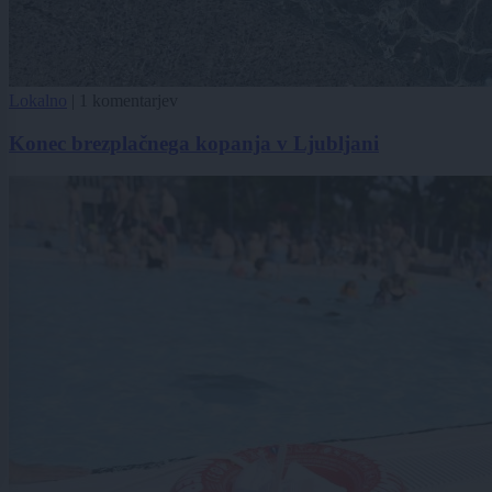
Lokalno
|
1 komentarjev
Konec brezplačnega kopanja v Ljubljani