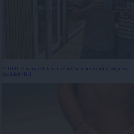
VIDEO: Kavarna Platana na Goričkem pozornost pritegnila s
kratkimi videi