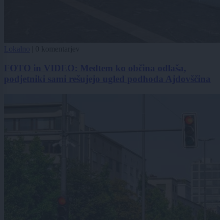
Lokalno
|
0 komentarjev
FOTO in VIDEO: Medtem ko občina odlaša,
podjetniki sami rešujejo ugled podhoda Ajdovščina