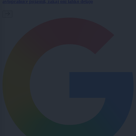
avtopralnice pojasnil, zakaj oni lahko delajo