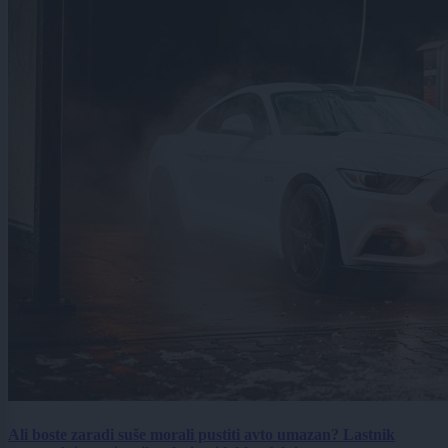
Ali boste zaradi suše morali pustiti avto umazan? Lastnik