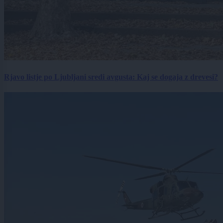
Rjavo listje po Ljubljani sredi avgusta: Kaj se dogaja z drevesi?