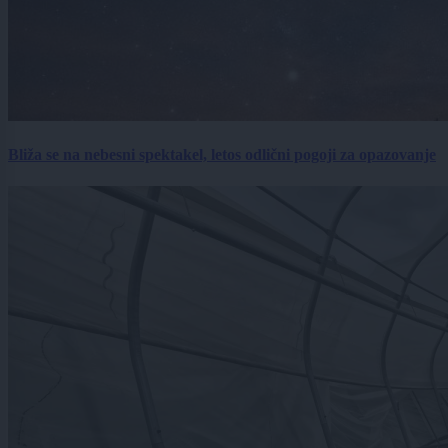
Bliža se na nebesni spektakel, letos odlični pogoji za opazovanje