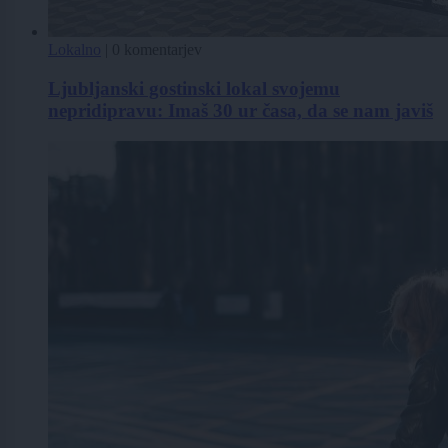
Lokalno
|
0 komentarjev
Ljubljanski gostinski lokal svojemu
nepridipravu: Imaš 30 ur časa, da se nam javiš