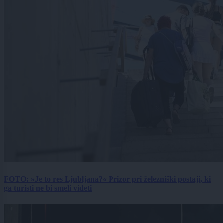
FOTO: »Je to res Ljubljana?« Prizor pri železniški postaji, ki
ga turisti ne bi smeli videti