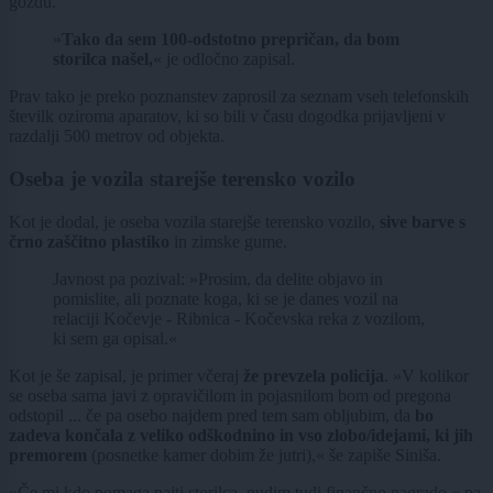
gozdu.
»
Tako da sem 100-odstotno prepričan, da bom
storilca našel,
« je odločno zapisal.
Prav tako je preko poznanstev zaprosil za seznam vseh telefonskih
številk oziroma aparatov, ki so bili v času dogodka prijavljeni v
razdalji 500 metrov od objekta.
Oseba je vozila starejše terensko vozilo
Kot je dodal, je oseba vozila starejše terensko vozilo,
sive barve s
črno zaščitno plastiko
in zimske gume.
Javnost pa pozival: »Prosim, da delite objavo in
pomislite, ali poznate koga, ki se je danes vozil na
relaciji Kočevje - Ribnica - Kočevska reka z vozilom,
ki sem ga opisal.«
Kot je še zapisal, je primer včeraj
že prevzela policija
. »V kolikor
se oseba sama javi z opravičilom in pojasnilom bom od pregona
odstopil ... če pa osebo najdem pred tem sam obljubim, da
bo
zadeva končala z veliko odškodnino in vso zlobo/idejami, ki jih
premorem
(posnetke kamer dobim že jutri),« še zapiše Siniša.
»Če mi kdo pomaga najti storilca, nudim tudi finančno nagrado,« pa