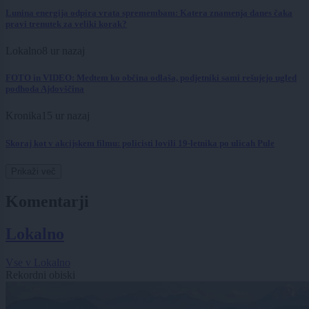
Lunina energija odpira vrata spremembam: Katera znamenja danes čaka
pravi trenutek za veliki korak?
Lokalno
8 ur nazaj
FOTO in VIDEO: Medtem ko občina odlaša, podjetniki sami rešujejo ugled
podhoda Ajdovščina
Kronika
15 ur nazaj
Skoraj kot v akcijskem filmu: policisti lovili 19-letnika po ulicah Pule
Prikaži več
Komentarji
Lokalno
Vse v Lokalno
Rekordni obiski