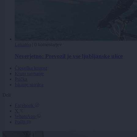
Lokalno
|
0 komentarjev
Neverjetno: Prevozil je vse ljubljanske ulice
Človeška krutost
Kruto ravnanje
Psička
Iskanje storilca
Deli
Facebook
X
WhatsApp
Pošlji