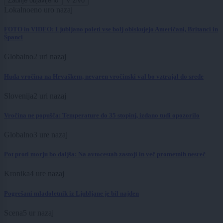
Zadnje objavljeno
V živo
Lokalno
eno uro nazaj
FOTO in VIDEO: Ljubljano poleti vse bolj obiskujejo Američani, Britanci in
Španci
Globalno
2 uri nazaj
Huda vročina na Hrvaškem, nevaren vročinski val bo vztrajal do srede
Slovenija
2 uri nazaj
Vročina ne popušča: Temperature do 35 stopinj, izdano tudi opozorilo
Globalno
3 ure nazaj
Pot proti morju bo daljša: Na avtocestah zastoji in več prometnih nesreč
Kronika
4 ure nazaj
Pogrešani mladoletnik iz Ljubljane je bil najden
Scena
5 ur nazaj