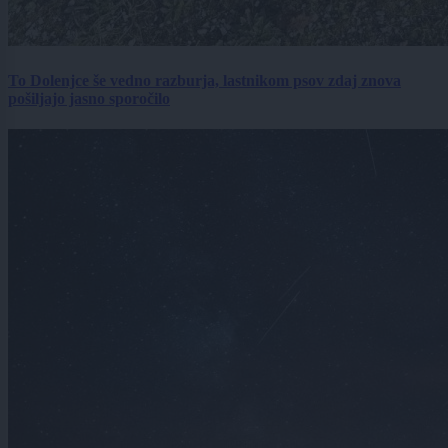
To Dolenjce še vedno razburja, lastnikom psov zdaj znova
pošiljajo jasno sporočilo