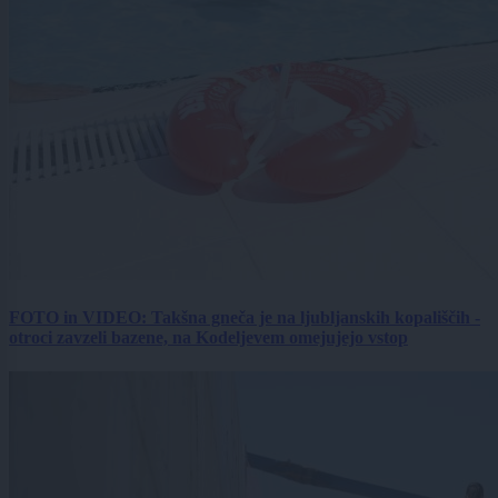
FOTO in VIDEO: Takšna gneča je na ljubljanskih kopališčih -
otroci zavzeli bazene, na Kodeljevem omejujejo vstop