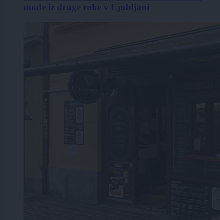
mode iz druge roke v Ljubljani