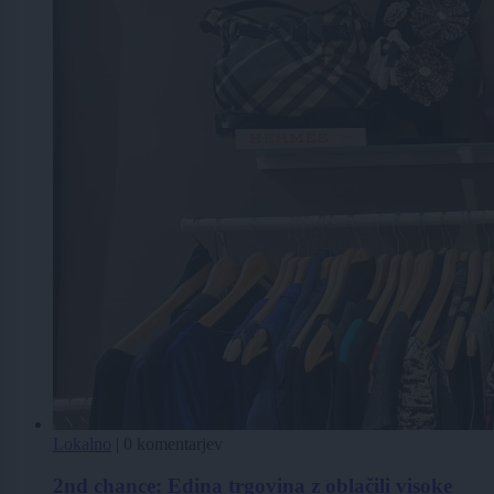
Lokalno
|
0 komentarjev
2nd chance: Edina trgovina z oblačili visoke