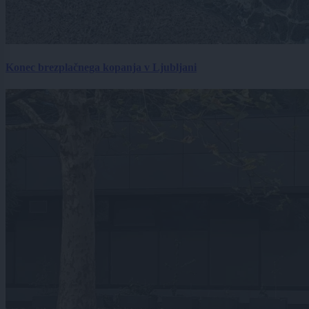
Konec brezplačnega kopanja v Ljubljani