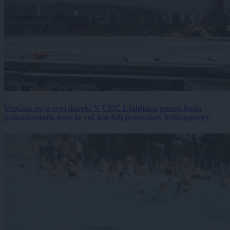
Vročina terja svoj davek: V UKC Ljubljana porast hudo
poškodovanih, letos že več kot 420 pristankov helikopterjev