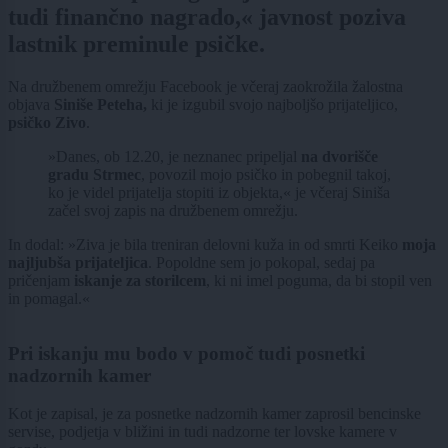
tudi finančno nagrado,« javnost poziva
lastnik preminule psičke.
Na družbenem omrežju Facebook je včeraj zaokrožila žalostna
objava
Siniše Peteha,
ki je izgubil svojo najboljšo prijateljico,
psičko Zivo
.
»Danes, ob 12.20, je neznanec pripeljal
na dvorišče
gradu Strmec
, povozil mojo psičko in pobegnil takoj,
ko je videl prijatelja stopiti iz objekta,« je včeraj Siniša
začel svoj zapis na družbenem omrežju.
In dodal: »Ziva je bila treniran delovni kuža in od smrti Keiko
moja
najljubša prijateljica
. Popoldne sem jo pokopal, sedaj pa
pričenjam
iskanje za storilcem
, ki ni imel poguma, da bi stopil ven
in pomagal.«
Pri iskanju mu bodo v pomoč tudi posnetki
nadzornih kamer
Kot je zapisal, je za posnetke nadzornih kamer zaprosil bencinske
servise, podjetja v bližini in tudi nadzorne ter lovske kamere v