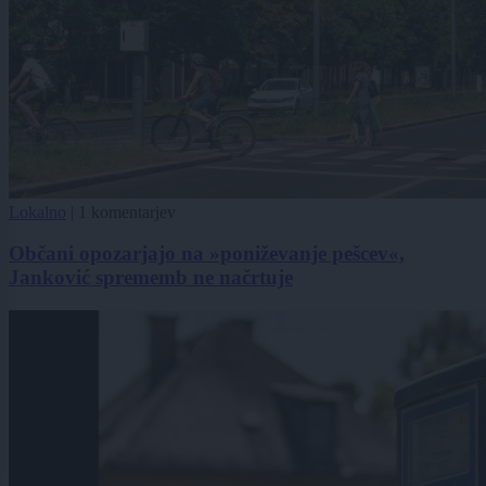
Lokalno
|
1 komentarjev
Občani opozarjajo na »poniževanje pešcev«,
Janković sprememb ne načrtuje