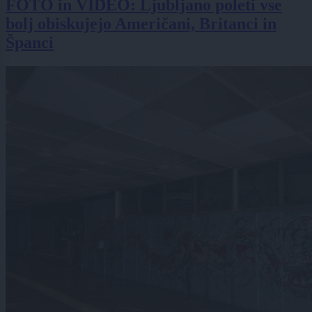
FOTO in VIDEO: Ljubljano poleti vse
bolj obiskujejo Američani, Britanci in
Španci