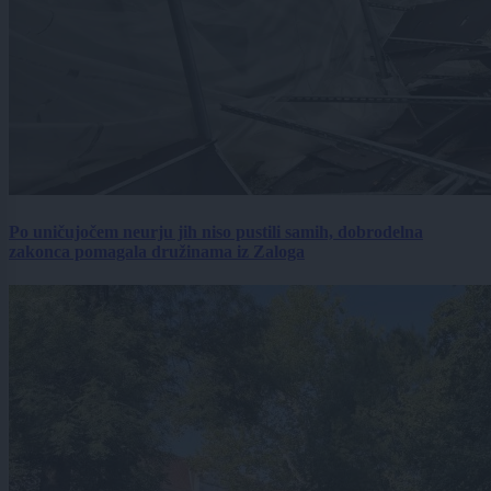
Po uničujočem neurju jih niso pustili samih, dobrodelna
zakonca pomagala družinama iz Zaloga