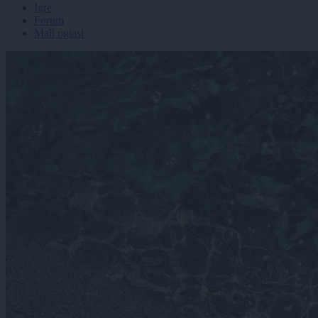
Igre
Forum
Mali oglasi