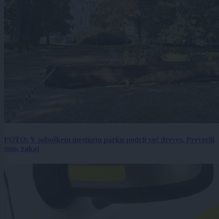
FOTO: V soboškem mestnem parku podrli več dreves. Preverili
smo, zakaj