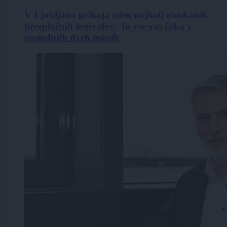
V Ljubljano prihaja eden najbolj obiskanih
brezplačnih festivalov: To vse vas čaka v
naslednjih dveh tednih