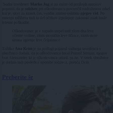
Sodni izvedenec
Marko Jug
je na enem od prejšnjih narokov
pojasnil, da je
solzivec
pri oškodovancu povzročil nadraženost zrkel,
kar je, sicer za kratek čas, vendar znatno oslabilo
njegov vid
. Po
mnenju tožilstva tudi ta del očitkov izpolnjuje zakonski znak hude
telesne poškodbe.
Oškodovanec je v napadu utrpel tudi zlom dna leve
očesne votline, zlom mostička leve ličnice, zlom stene
sinusa zgornje leve čeljustnice.
Tožilka
Ana Krim
je na podlagi pojasnil sodnega izvedenca v
obtožnico dodala, da je oškodovanca brcal Primož Strojan, njegov
brat Aleksander, ki je oškodovanca udaril, pa ne. V izrek obtožnice
je dodala tudi posledice uporabe solzivca, poroča
Delo
.
Preberite še