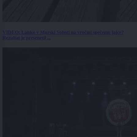
VIDEO: Lahko v Murski Soboti na vročini spečemo jajce?
Rezultat je presenetil ...