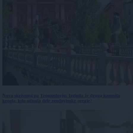
Nova skrivnost na Tromostovju: Izginila že druga kamnita
krogla, kdo odnaša dele zgodovinske ograje?