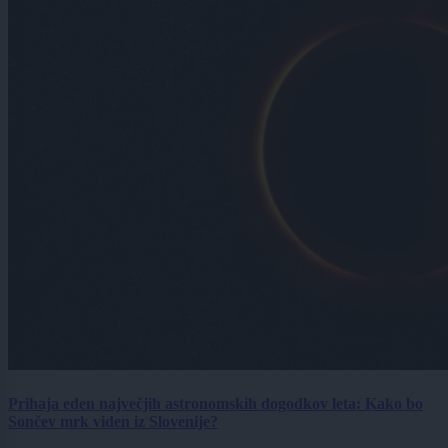
Prihaja eden največjih astronomskih dogodkov leta: Kako bo
Sončev mrk viden iz Slovenije?