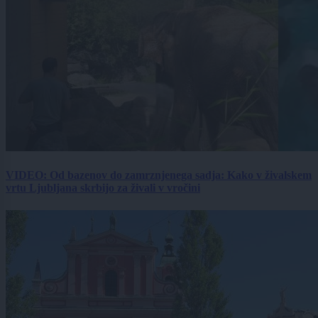
VIDEO: Od bazenov do zamrznjenega sadja: Kako v živalskem
vrtu Ljubljana skrbijo za živali v vročini