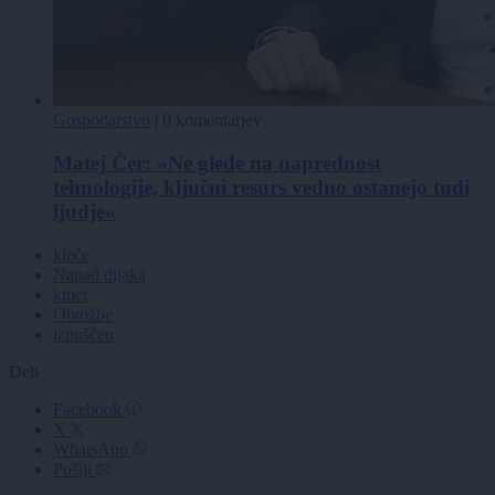
Gospodarstvo
|
0 komentarjev
Matej Čer: »Ne glede na naprednost
tehnologije, ključni resurs vedno ostanejo tudi
ljudje«
kleče
Napad dijaka
kmet
Obtožbe
izpuščen
Deli
Facebook
X
WhatsApp
Pošlji