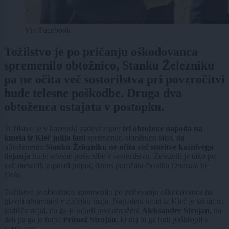
Vir: Facebook
Tožilstvo je po pričanju oškodovanca
spremenilo obtožnico, Stanku Železniku
pa ne očita več sostorilstva pri povzročitvi
hude telesne poškodbe. Druga dva
obtoženca ostajata v postopku.
Tožilstvo je v kazenski zadevi zoper
tri obtožene napada na
kmeta iz Kleč julija lani
spremenilo obtožnico tako, da
obtoženemu
Stanku Železniku ne očita več storitve kaznivega
dejanja
hude telesne poškodbe v sostorilstvu. Železnik je tako po
več mesecih zapustil pripor, danes poročata časnika
Dnevnik
in
Delo
.
Tožilstvo je obtožnico spremenilo po pričevanju oškodovanca na
glavni obravnavi v začetku maja. Napadeni kmet iz Kleč je takrat na
sodišču dejal, da ga je udaril prvoobtoženi
Aleksander Strojan
, na
tleh pa ga je brcal
Primož Strojan
, ki naj bi ga tudi poškropil s
solzivcem.