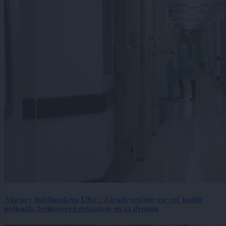
Alarm v ljubljanskem UKC: Zaradi vročine vse več hudih
poškodb, helikopterji pristajajo en za drugim