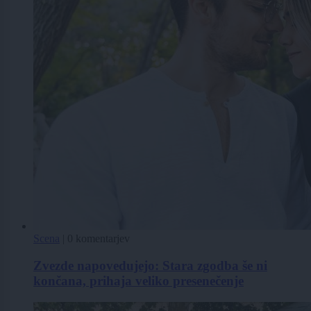
Scena
|
0 komentarjev
Zvezde napovedujejo: Stara zgodba še ni
končana, prihaja veliko presenečenje