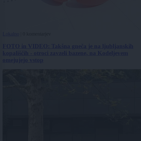
Lokalno
|
0 komentarjev
FOTO in VIDEO: Takšna gneča je na ljubljanskih
kopališčih - otroci zavzeli bazene, na Kodeljevem
omejujejo vstop