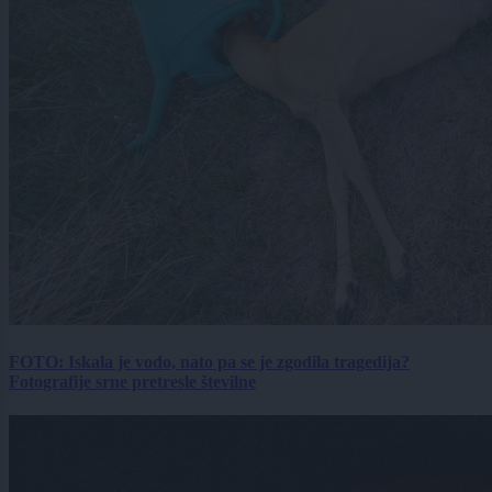
FOTO: Iskala je vodo, nato pa se je zgodila tragedija?
Fotografije srne pretresle številne