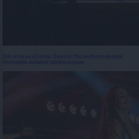
Tole ne bo za oči otrok: Nocoj bo Ptuj gostil provokativni
Queernight, najmlajši vabljeni drugam