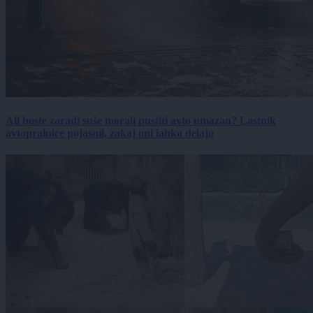
Ali boste zaradi suše morali pustiti avto umazan? Lastnik
avtopralnice pojasnil, zakaj oni lahko delajo