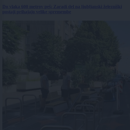
Do vlaka 600 metrov peš: Zaradi del na ljubljanski železniški
postaji prihajajo velike spremembe