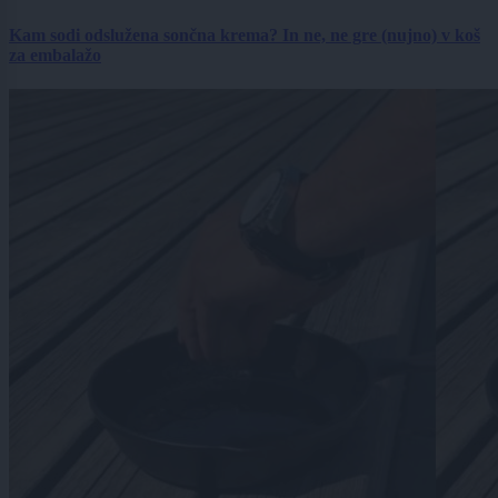
Kam sodi odslužena sončna krema? In ne, ne gre (nujno) v koš
za embalažo