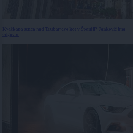
Kvačkana senca nad Trubarjevo kot v Španiji? Janković ima
odgovor