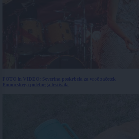
FOTO in VIDEO: Severina poskrbela za vroč začetek
Pomurskega poletnega festivala