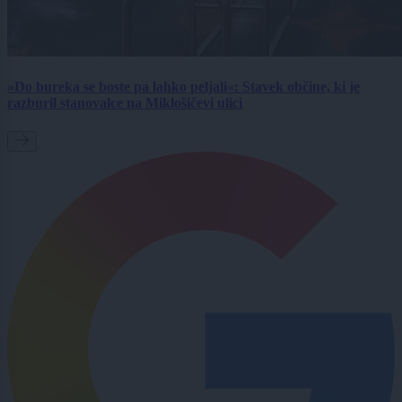
»Do bureka se boste pa lahko peljali«: Stavek občine, ki je
razburil stanovalce na Miklošičevi ulici