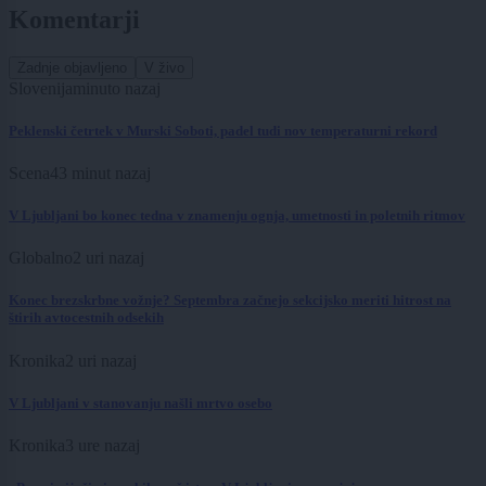
Komentarji
Zadnje objavljeno
V živo
Slovenija
minuto nazaj
Peklenski četrtek v Murski Soboti, padel tudi nov temperaturni rekord
Scena
43 minut nazaj
V Ljubljani bo konec tedna v znamenju ognja, umetnosti in poletnih ritmov
Globalno
2 uri nazaj
Konec brezskrbne vožnje? Septembra začnejo sekcijsko meriti hitrost na
štirih avtocestnih odsekih
Kronika
2 uri nazaj
V Ljubljani v stanovanju našli mrtvo osebo
Kronika
3 ure nazaj