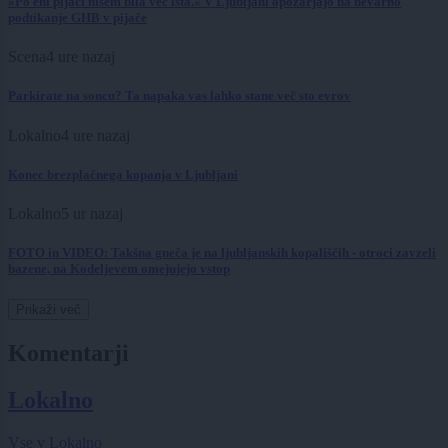
»Po eni pijači nisem bila več ista.« V Ljubljani opozarjajo na nevarno
podtikanje GHB v pijače
Scena
4 ure nazaj
Parkirate na soncu? Ta napaka vas lahko stane več sto evrov
Lokalno
4 ure nazaj
Konec brezplačnega kopanja v Ljubljani
Lokalno
5 ur nazaj
FOTO in VIDEO: Takšna gneča je na ljubljanskih kopališčih - otroci zavzeli
bazene, na Kodeljevem omejujejo vstop
Prikaži več
Komentarji
Lokalno
Vse v Lokalno