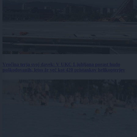
Vročina terja svoj davek: V UKC Ljubljana porast hudo
poškodovanih, letos že več kot 420 pristankov helikopterjev