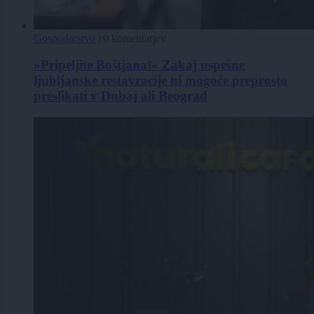
Gospodarstvo
|
0 komentarjev
»Pripeljite Boštjana!« Zakaj uspešne
ljubljanske restavracije ni mogoče preprosto
preslikati v Dubaj ali Beograd