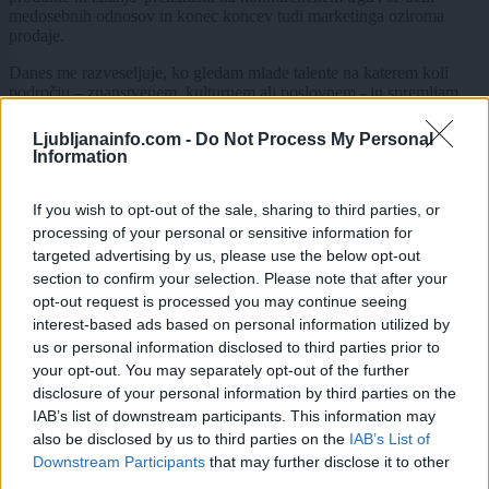
medosebnih odnosov in konec koncev tudi marketinga oziroma
prodaje.
Danes me razveseljuje, ko gledam mlade talente na katerem koli
področju – znanstvenem, kulturnem ali poslovnem - in spremljam,
kako se razvijajo.«
Ljubljanainfo.com -
Do Not Process My Personal
Information
Iz serije Podjetno preberite še:
If you wish to opt-out of the sale, sharing to third parties, or
processing of your personal or sensitive information for
targeted advertising by us, please use the below opt-out
section to confirm your selection. Please note that after your
opt-out request is processed you may continue seeing
interest-based ads based on personal information utilized by
us or personal information disclosed to third parties prior to
your opt-out. You may separately opt-out of the further
disclosure of your personal information by third parties on the
IAB’s list of downstream participants. This information may
also be disclosed by us to third parties on the
IAB’s List of
Prijavi se na cajtng
Downstream Participants
that may further disclose it to other
third parties.