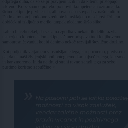
odprtega duha, da so se pripravljeni učiti in da k temu pristopajo
iskreno. Ko zaznamo potrebo po novih kompetencah oziroma, ko
širimo ekipo, je prvi test ta, ali nova oseba sovpada z našo kulturo.
Da imamo torej podobne vrednote in usklajeno miselnost. Pri tem
dobiček ni izključno merilo, ampak gledamo širšo sliko.
Lahko bi celo rekel, da se sama zgodba v nekaterih delih razvija
usmerjeno k potencialom ekipe, s čimer prispeva tudi k njihovemu
samouresničevanju, kot bi denimo nekoč razvijali številčno družino.
Kot podjetnik verjamem v osmišljanje tega, kar počnemo, predvsem
pa, da na naši življenjski poti potegnemo kar največ iz tega, kar smo
in kar zmoremo. In da na drugi strani ravno zaradi tega za seboj
pustimo koristno zapuščino.«