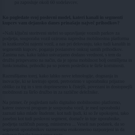
pa zaposluje okoli 60 sodelavcev.
Ko pogledate svoj poslovni model, kateri kanali in segmenti
kupcev vam dejansko danes prinašajo največ prihodkov?
»Naši ključni storitveni stebri so upravljanje voznih parkov za
podjetja, souporaba vozil oziroma napredna mobilnostna platforma
in kratkoročni najemi vozil, a nas pri delovanju, tako tudi kanalih in
segmentih kupcev, poganja poslanstvo onkraj samih prihodkov.
Zanima nas, kako lahko ustvarjamo dodano vrednost, s tem da
družbi prispevamo na način, da je njena mobilnost bolj osmišljena in
funkcionalna, prihodki pa so potem posledica te širše koristnosti.
Razmišljamo torej, kako lahko nove tehnologije, dognanja in
inovacije, ki se kreirajo sproti, pretvorimo v uporabniku prijazno
obliko za trg in s tem doprinesemo k čistejši, povezani in dostopnejši
mobilnosti za širšo družbo in za različne deležnike.
Na primer, če pogledam našo digitalno mobilnostno platformo,
katere osnovni program je souporaba vozil, je med uporabniki
zaznati tako mlade študente, kot tudi ljudi, ki so že upokojeni, tako
zasebni kot tudi poslovni segment, domače in tuje uporabnike,
podjetja različnih panog, ministrstva ... Veseli nas podatek, da so
segmenti uporabnikov razmeroma enakomerno razporejeni in da
njihovo število konstantno raste.