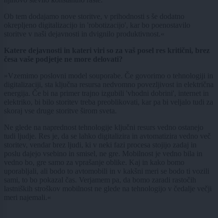
Ob tem dodajamo nove storitve, v prihodnosti s še dodatno
okrepljeno digitalizacijo in 'robotizacijo', kar bo poenostavilo
storitve v naši dejavnosti in dvignilo produktivnost.«
Katere dejavnosti in kateri viri so za vaš posel res kritični, brez
česa vaše podjetje ne more delovati?
»Vzemimo poslovni model souporabe. Če govorimo o tehnologiji in
digitalizaciji, sta ključna resursa nedvomno povezljivost in električna
energija. Če bi na primer trajno izgubili 'vhodni dobrini', internet in
elektriko, bi bilo storitev treba preoblikovati, kar pa bi veljalo tudi za
skoraj vse druge storitve širom sveta.
Ne glede na naprednost tehnologije ključni resurs vedno ostanejo
tudi ljudje. Res je, da se lahko digitalizira in avtomatizira vedno več
storitev, vendar brez ljudi, ki v neki fazi procesa stojijo zadaj in
poslu dajejo vsebino in smisel, ne gre. Mobilnost je vedno bila in
vedno bo, gre samo za vprašanje oblike. Kaj in kako bomo
uporabljali, ali bodo to avtomobili in v kakšni meri se bodo ti vozili
sami, to bo pokazal čas. Verjamem pa, da bomo zaradi rastočih
lastniških stroškov mobilnost ne glede na tehnologijo v čedalje večji
meri najemali.«