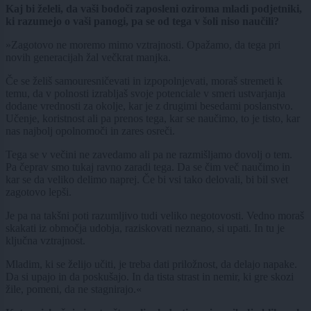
Kaj bi želeli, da vaši bodoči zaposleni oziroma mladi podjetniki,
ki razumejo o vaši panogi, pa se od tega v šoli niso naučili?
»Zagotovo ne moremo mimo vztrajnosti. Opažamo, da tega pri
novih generacijah žal večkrat manjka.
Če se želiš samouresničevati in izpopolnjevati, moraš stremeti k
temu, da v polnosti izrabljaš svoje potenciale v smeri ustvarjanja
dodane vrednosti za okolje, kar je z drugimi besedami poslanstvo.
Učenje, koristnost ali pa prenos tega, kar se naučimo, to je tisto, kar
nas najbolj opolnomoči in zares osreči.
Tega se v večini ne zavedamo ali pa ne razmišljamo dovolj o tem.
Pa čeprav smo tukaj ravno zaradi tega. Da se čim več naučimo in
kar se da veliko delimo naprej. Če bi vsi tako delovali, bi bil svet
zagotovo lepši.
Je pa na takšni poti razumljivo tudi veliko negotovosti. Vedno moraš
skakati iz območja udobja, raziskovati neznano, si upati. In tu je
ključna vztrajnost.
Mladim, ki se želijo učiti, je treba dati priložnost, da delajo napake.
Da si upajo in da poskušajo. In da tista strast in nemir, ki gre skozi
žile, pomeni, da ne stagnirajo.«