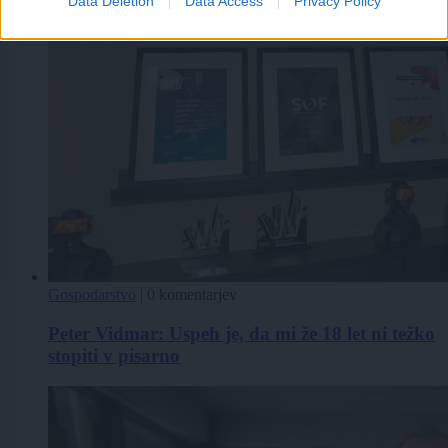
Data Deletion
Data Access
Privacy Policy
Gospodarstvo
|
0 komentarjev
Peter Vidmar: Uspeh je, da mi že 18 let ni težko
stopiti v pisarno