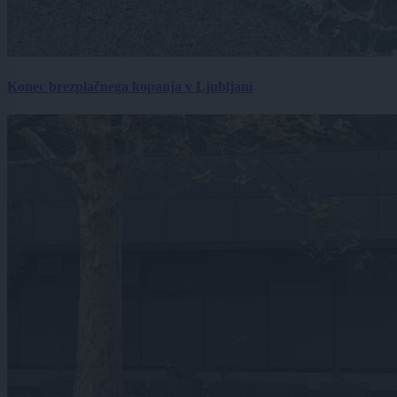
Konec brezplačnega kopanja v Ljubljani