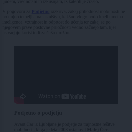
ljudem, vrednotam in izkušnjam, iz katerih je zraslo.
V pogovoru za
Podjetno
razkriva, zakaj prihodnost mobilnosti ne
bo nujno temeljila na lastništvu, kakšno vlogo bodo imeli umetna
inteligenca, vztrajnost in odprtost do učenja ter zakaj se po
njegovem prave poslovne priložnosti vedno začnejo tam, kjer
ustvarjajo korist tudi za širšo družbo.
Podjetno o podjetju
Avant Car iz Ljubljane je podjetje za trajnostne rešitve
mobilnosti, ki ga je leta 2003 ustanovil
Matej Čer
.