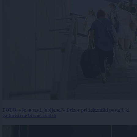
FOTO: »Je to res Ljubljana?« Prizor pri železniški postaji, ki
ga turisti ne bi smeli videti