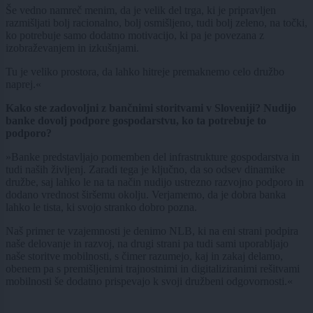
Še vedno namreč menim, da je velik del trga, ki je pripravljen
razmišljati bolj racionalno, bolj osmišljeno, tudi bolj zeleno, na točki,
ko potrebuje samo dodatno motivacijo, ki pa je povezana z
izobraževanjem in izkušnjami.
Tu je veliko prostora, da lahko hitreje premaknemo celo družbo
naprej.«
Kako ste zadovoljni z bančnimi storitvami v Sloveniji? Nudijo
banke dovolj podpore gospodarstvu, ko ta potrebuje to
podporo?
»Banke predstavljajo pomemben del infrastrukture gospodarstva in
tudi naših življenj. Zaradi tega je ključno, da so odsev dinamike
družbe, saj lahko le na ta način nudijo ustrezno razvojno podporo in
dodano vrednost širšemu okolju. Verjamemo, da je dobra banka
lahko le tista, ki svojo stranko dobro pozna.
Naš primer te vzajemnosti je denimo NLB, ki na eni strani podpira
naše delovanje in razvoj, na drugi strani pa tudi sami uporabljajo
naše storitve mobilnosti, s čimer razumejo, kaj in zakaj delamo,
obenem pa s premišljenimi trajnostnimi in digitaliziranimi rešitvami
mobilnosti še dodatno prispevajo k svoji družbeni odgovornosti.«