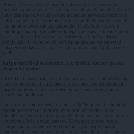
»Res je. Vseeno pa je treba znati razlikovati. Eno je varen in
racionalen prevoz za krajše skoke po znanih poteh, od točke A do B,
nekaj drugega pa, ko ljudje rabijo racionalno prevozno sredstvo za
daljše opravke, poti in kompleksne ter nepredvidljive okoliščine. Pri
tem moramo upoštevati tudi zakonodajni vidik, kjer je razvoju
tehnologije navkljub še veliko odprtega. Že danes pa imajo sodobna
vozila veliko različnih asistenčnih sistemov, ki močno olajšajo
vožnjo, tako da bomo po tehnološki plati gledano verjetno med
daljšo vožnjo lahko kmalu, če nekoliko pretiravam, 'brali ali celo
spali'.«
Kaj pa vas loči od konkurence, je to izdelek, storitev, proces,
blagovna znamka?
»Rekel bi, da kar pristop. Celotnega razvoja smo se lotili od spodaj
navzgor, kar pomeni, da izhajamo iz posameznega uporabnika in
njegovih potreb, s čimer lažje sledimo poslanstvu dostopne in
osmišljene mobilnosti.
Na tej osnovi smo razmišljali, kako z vključitvijo novih tehnologij
zgraditi platformo na področju mobilnosti kot storitve, ki bo
digitalizirana, enostavna za uporabo in bo obenem na enoto prevoza
potrebovala čedalje manj resursov. Medtem pa je vrsta večjih
akterjev na trgu naredila ravno obratno, saj so najprej razvili
platformo in se nato lotevali operativnih neznank in razmisleka o