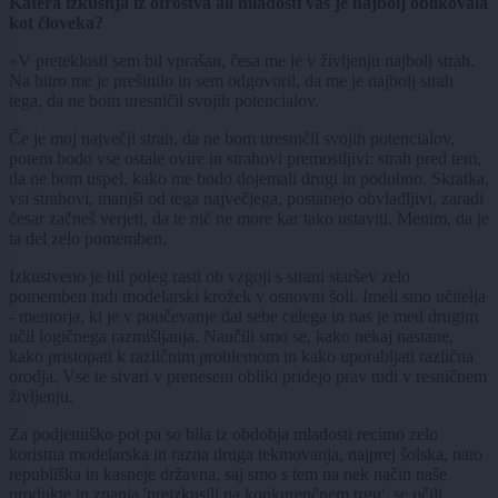
Katera izkušnja iz otroštva ali mladosti vas je najbolj oblikovala
kot človeka?
»V preteklosti sem bil vprašan, česa me je v življenju najbolj strah.
Na hitro me je prešinilo in sem odgovoril, da me je najbolj strah
tega, da ne bom uresničil svojih potencialov.
Če je moj največji strah, da ne bom uresničil svojih potencialov,
potem bodo vse ostale ovire in strahovi premostljivi: strah pred tem,
da ne bom uspel, kako me bodo dojemali drugi in podobno. Skratka,
vsi strahovi, manjši od tega največjega, postanejo obvladljivi, zaradi
česar začneš verjeti, da te nič ne more kar tako ustaviti. Menim, da je
ta del zelo pomemben.
Izkustveno je bil poleg rasti ob vzgoji s strani staršev zelo
pomemben tudi modelarski krožek v osnovni šoli. Imeli smo učitelja
- mentorja, ki je v poučevanje dal sebe celega in nas je med drugim
učil logičnega razmišljanja. Naučili smo se, kako nekaj nastane,
kako pristopati k različnim problemom in kako uporabljati različna
orodja. Vse te stvari v preneseni obliki pridejo prav tudi v resničnem
življenju.
Za podjetniško pot pa so bila iz obdobja mladosti recimo zelo
koristna modelarska in razna druga tekmovanja, najprej šolska, nato
republiška in kasneje državna, saj smo s tem na nek način naše
produkte in znanja 'preizkusili na konkurenčnem trgu', se učili