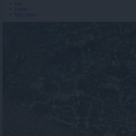
Igre
Forum
Mali oglasi