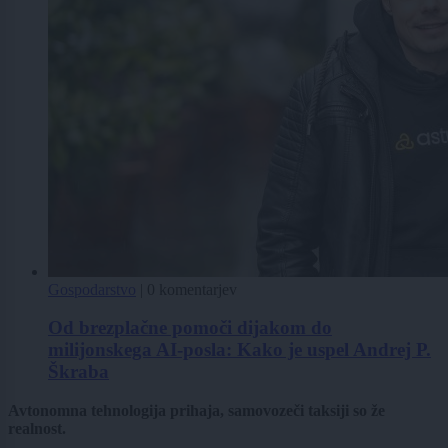
Gospodarstvo
|
0 komentarjev
Od brezplačne pomoči dijakom do
milijonskega AI-posla: Kako je uspel Andrej P.
Škraba
Avtonomna tehnologija prihaja, samovozeči taksiji so že
realnost.