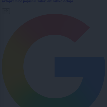
avtopralnice pojasnil, zakaj oni lahko delajo