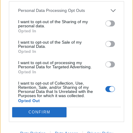
Personal Data Processing Opt Outs
I want to opt-out of the Sharing of my
personal data.
Opted In
I want to opt-out of the Sale of my
Personal Data.
Opted In
Gospodarstvo
|
0 komentarjev
I want to opt-out of processing my
Personal Data for Targeted Advertising.
Til in Klemen iz Hood Burgerja: »Težko je reči,
Opted In
kaj je dober šef, ampak moraš biti človeški.«
I want to opt-out of Collection, Use,
Retention, Sale, and/or Sharing of my
Personal Data that Is Unrelated with the
Purposes for which it was collected.
Opted Out
CONFIRM