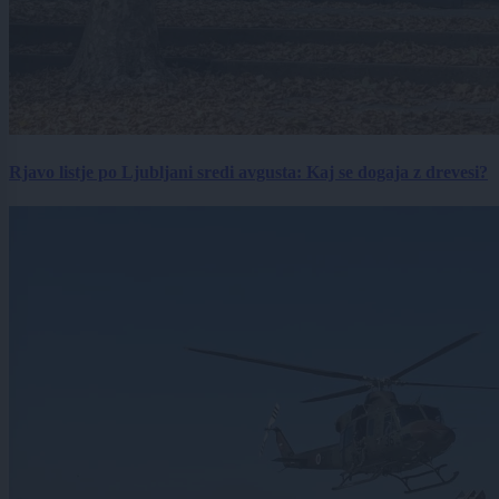
Rjavo listje po Ljubljani sredi avgusta: Kaj se dogaja z drevesi?