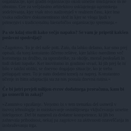
organizacije, kjer gradiš organizacijo okoli umetne inteligence in ne
obratno. Gre za večplastno arhitekturo usklajenega agentskega
sodelovanja, kjer vsak nivo nadzoruješ v realnem času, kjer ima
vsaka odločitev dokumentirano sled in kjer se vloga ljudi v
primerjavi s tradicionalno hierarhično organizacijo spreminja.«
Pa ste kdaj storili kako večjo napako? Se vam je pripetil kakšen
poslovni spodrsljaj?
»Zagotovo. To je del naše poti. Zato, da lahko delamo, kar smo prej
opisali, da torej konstanto iščemo rešitve, kjer lahko naredimo več
koristnega za družbo, za uporabnike, za okolje, moraš poskušati in
tudi delati napake. Ker inoviramo in gradimo stvari, ki jih prej še ni
bilo v takšni obliki, se dnevno dogajajo situacije, ko je treba
prilagajati smer. To je nato dodatni temelj za naprej. Konstantno
učenje in hitra adaptacija sta za nas postala dnevna rutina.«
Če bi jutri prejeli milijon evrov dodatnega proračuna, kam bi
ga usmerili in zakaj?
»Zanimivo vprašanje. Verjetno bi v tem trenutku del usmeril v
razvoj tehnologije in raziskovanje osmišljenega vključevanja umetne
inteligence. Del bi namenil za dodatne kompetence, ki jih bo
zahtevala prihodnost, nekaj pa zagotovo za aktivnosti ozaveščanja in
izobraževanja trga.