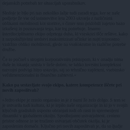
dejanskih potrebah ter situacijah uporabnikov.
Slednje je bilo pri nas nekoliko lažje tudi zaradi tega, ker se naše
podjetje že vse od ustanovitve leta 2003 ukvarja z različnimi
oblikami mobilnosti kot storitve, s čimer smo pridobili zajetno bazo
izkušenj in poznavanja tega, kar trg potrebuje. Imamo
interdisciplinarno ekipo odprtega duha, ki vseskozi išče rešitve, kako
z razpoložljivimi sredstvi maksimizirati učinke in najti trajnostno
vzdržno obliko mobilnosti, glede na vsakokratne in različne potrebe
družbe.
Če to počneš s strogim korporativnim pristopom, ki v ozadju nima
duše in iskanja smisla v širše dobro, se lahko tovrstni kompleksni
razvojni podvigi hitro ustavijo, saj so tehnično zapleteni, vsebinsko
večdimenzionalni in finančno zahtevni.«
Kako pa sestavljate svojo ekipo, katere kompetence iščete pri
novih zaposlitvah?
»Jedro ekipe je zraslo organsko in je z nami že zelo dolgo. S tem se
je ustvarila tudi kultura, ki je lepilo naše organizacije in ki jo v svojih
ključnih gradnikih uspemo ohranjati tudi ob rasti in spremenjeni
dinamiki v globalnem okolju. Spodbujamo ustvarjalnost, cenimo
pristne odnose in se trudimo ustvarjati občutek okolja, ki je
zaposlenim domače. Ključno pri novih zaposlitvah je, da so ljudje