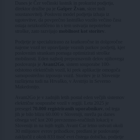
Danes je Čer večinski lastnik in prokurist podjetja,
direktor družbe pa je
Gašper Žvan
, sicer tudi
soustanovitelj. Poslovni model podjetja izhaja iz
ugotovitve, da povprečno lastniško vozilo večino časa
ostaja neizkoriščeno in s tem ustvarja nepotrebne
stroške, zato razvijajo
mobilnost kot storitev
.
Podjetje je specializirano za kratkoročne in dolgoročne
najeme vozil ter upravljanje voznih parkov podjetij, kjer
poslovnim strankam pomaga optimizirati stroške
mobilnosti. Eden najbolj prepoznavnih delov njihovega
poslovanja je
Avant2Go
, sistem souporabe 100-
odstotno električnih vozil, ki prek aplikacije omogoča
samopostrežno izposojo vozil. Storitev je iz Slovenije
razširjena tudi na Hrvaško, v Avstrijo in Severno
Makedonijo.
Avant2Go je v zadnjih letih postal eden večjih sistemov
električne souporabe vozil v regiji. Leta 2025 je
presegel
70.000 registriranih uporabnikov
, od tega
jih je bilo blizu 60.000 v Sloveniji, mreža pa danes
obsega več kot 200 prevzemno-vračilnih lokacij v
Sloveniji in na tujih trgih. Avant Car letno ustvari okoli
30 milijonov evrov prihodkov, predlani je poslovanje
zaključil z okoli 833 tisoč evri čistega dobička, podjetje