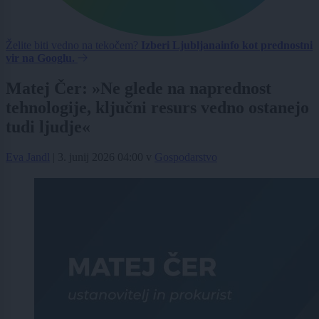
Želite biti vedno na tekočem?
Izberi Ljubljanainfo kot prednostni
vir na Googlu.
Matej Čer: »Ne glede na naprednost
tehnologije, ključni resurs vedno ostanejo
tudi ljudje«
Eva Jandl
|
3. junij 2026 04:00
v
Gospodarstvo