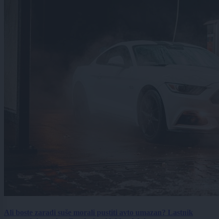
Ali boste zaradi suše morali pustiti avto umazan? Lastnik