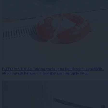
FOTO in VIDEO: Takšna gneča je na ljubljanskih kopališčih -
otroci zavzeli bazene, na Kodeljevem omejujejo vstop