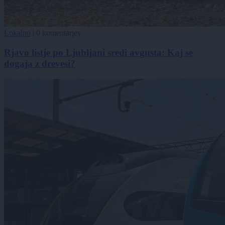
Lokalno
|
0 komentarjev
Rjavo listje po Ljubljani sredi avgusta: Kaj se
dogaja z drevesi?