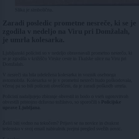
Slika je simbolična.
Zaradi posledic prometne nesreče, ki se je
zgodila v nedeljo na Viru pri Domžalah,
je umrla kolesarka.
Ljubljanski policisti so v nedeljo obravnavali prometno nesrečo, ki
se je zgodila v križišču Virske ceste in Tkalske ulice na Viru pri
Domžalah.
V nesreči sta bila udeležena kolesarka in voznik osebnega
avtomobila. Kolesarka se je v prometni nesreči hudo poškodovala,
včeraj pa so bili policisti obveščeni, da je zaradi poškodb umrla.
Policisti nadaljujejo zbiranje obvestil in bodo o vseh ugotovitvah
obvestili pristojno državno tožilstvo, so sporočili s
Policijske
uprave Ljubljana
.
Želiš biti vedno na tekočem? Prijavi se na novice in dvakrat
tedensko v svoj email nabiralnik prejmi pregled svežih novic.