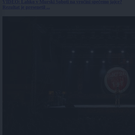
VIDEO: Lahko v Murski Soboti na vročini spečemo jajce?
Rezultat je presenetil ...