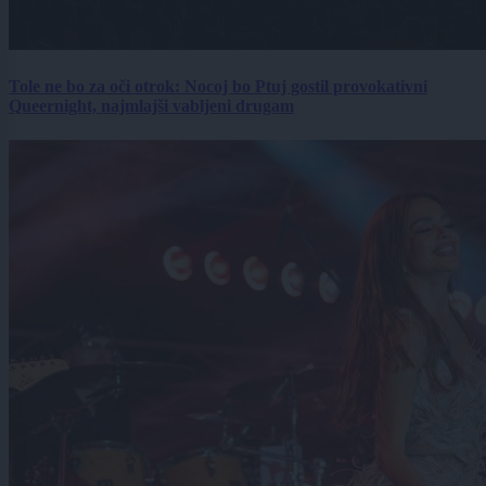
Tole ne bo za oči otrok: Nocoj bo Ptuj gostil provokativni
Queernight, najmlajši vabljeni drugam