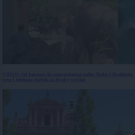
VIDEO: Od bazenov do zamrznjenega sadja: Kako v živalskem
vrtu Ljubljana skrbijo za živali v vročini