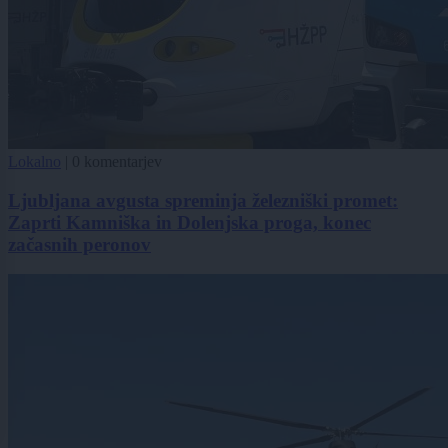
Lokalno
|
0 komentarjev
Ljubljana avgusta spreminja železniški promet:
Zaprti Kamniška in Dolenjska proga, konec
začasnih peronov