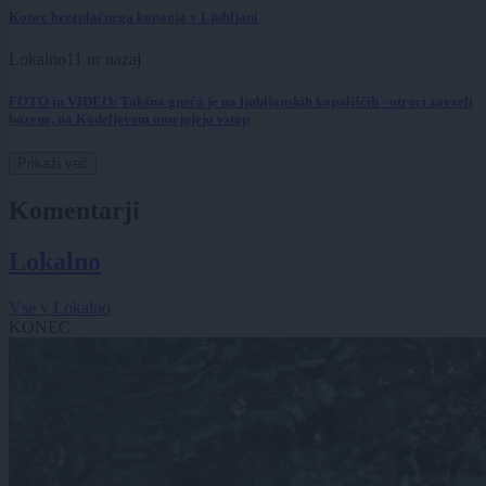
Konec brezplačnega kopanja v Ljubljani
Lokalno
11 ur nazaj
FOTO in VIDEO: Takšna gneča je na ljubljanskih kopališčih - otroci zavzeli
bazene, na Kodeljevem omejujejo vstop
Prikaži več
Komentarji
Lokalno
Vse v Lokalno
KONEC