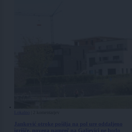
Lokalno
|
2 komentarjev
Janković otroke pošilja na pol ure oddaljeno
igrišče, novega namreč na Galjevici ne bodo