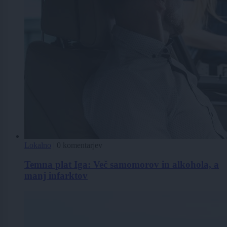
Lokalno
|
0 komentarjev
Temna plat Iga: Več samomorov in alkohola, a
manj infarktov