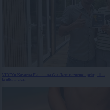
VIDEO: Kavarna Platana na Goričkem pozornost pritegnila s
kratkimi videi