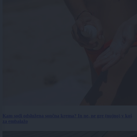
Kam sodi odslužena sončna krema? In ne, ne gre (nujno) v koš
za embalažo