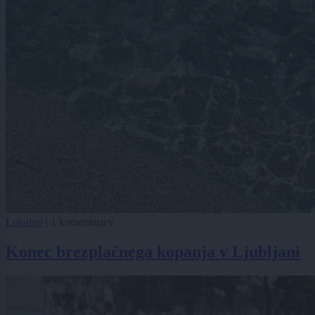
Lokalno
|
1 komentarjev
Konec brezplačnega kopanja v Ljubljani