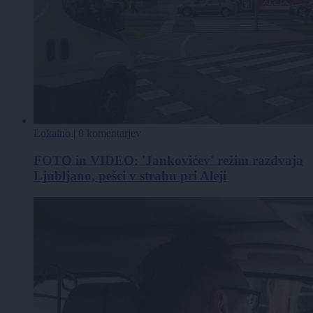
Lokalno
|
0 komentarjev
FOTO in VIDEO: 'Jankovićev' režim razdvaja
Ljubljano, pešci v strahu pri Aleji