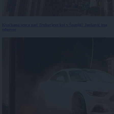
Kvačkana senca nad Trubarjevo kot v Španiji? Janković ima
odgovor