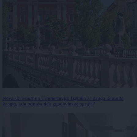
Nova skrivnost na Tromostovju: Izginila že druga kamnita
krogla, kdo odnaša dele zgodovinske ograje?