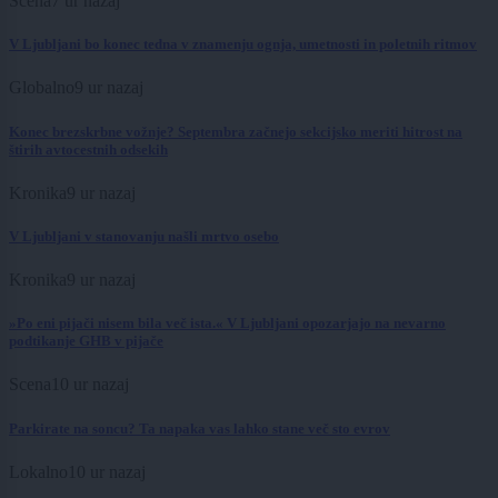
Scena
7 ur nazaj
V Ljubljani bo konec tedna v znamenju ognja, umetnosti in poletnih ritmov
Globalno
9 ur nazaj
Konec brezskrbne vožnje? Septembra začnejo sekcijsko meriti hitrost na
štirih avtocestnih odsekih
Kronika
9 ur nazaj
V Ljubljani v stanovanju našli mrtvo osebo
Kronika
9 ur nazaj
»Po eni pijači nisem bila več ista.« V Ljubljani opozarjajo na nevarno
podtikanje GHB v pijače
Scena
10 ur nazaj
Parkirate na soncu? Ta napaka vas lahko stane več sto evrov
Lokalno
10 ur nazaj