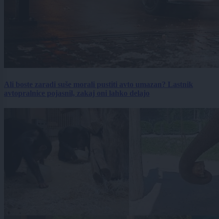
Ali boste zaradi suše morali pustiti avto umazan? Lastnik
avtopralnice pojasnil, zakaj oni lahko delajo