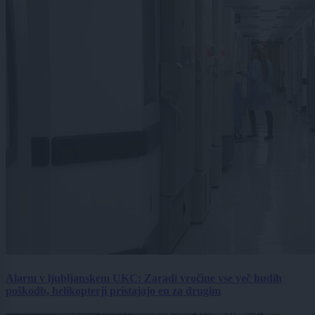
Alarm v ljubljanskem UKC: Zaradi vročine vse več hudih
poškodb, helikopterji pristajajo en za drugim