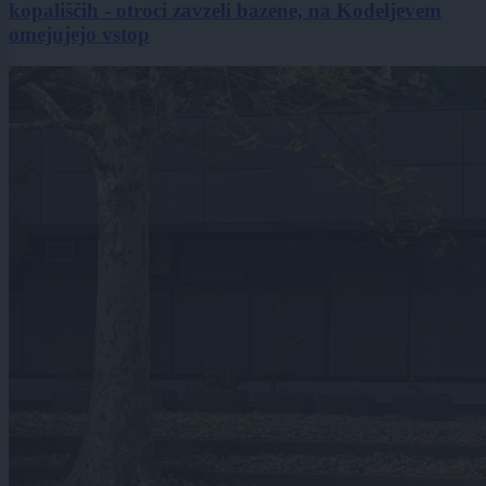
kopališčih - otroci zavzeli bazene, na Kodeljevem
omejujejo vstop