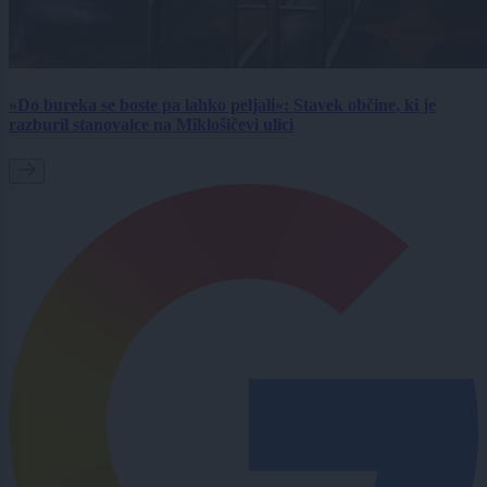
»Do bureka se boste pa lahko peljali«: Stavek občine, ki je
razburil stanovalce na Miklošičevi ulici