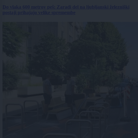
Do vlaka 600 metrov peš: Zaradi del na ljubljanski železniški
postaji prihajajo velike spremembe