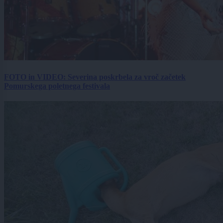
FOTO in VIDEO: Severina poskrbela za vroč začetek
Pomurskega poletnega festivala