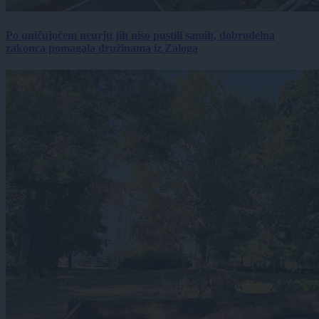
Po uničujočem neurju jih niso pustili samih, dobrodelna
zakonca pomagala družinama iz Zaloga