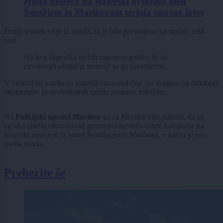
Huda nesreča na štajerski avtocesti med
Šentiljem in Mariborom terjala smrtno žrtev
Drugi voznik se je iz vozila, ki je bilo prevrnjeno na streho, rešil
sam.
Na kraj dogodka so bili napoteni gasilci, ki so
zavarovali območje nesreče in ga osvetljevali.
V električno vozilo so vstavili varnostni čep, pri drugem pa odklopili
akumulator in nevtralizirali razlite motorne tekočine.
Na
Policijski upravi Maribor
so za
Mariborinfo
potrdili, da so
zgodaj zjutraj obravnavali prometno nesrečo četrte kategorije na
štajerski avtocesti iz smeri Šentilja proti Mariboru, v kateri je ena
oseba umrla.
Preberite še