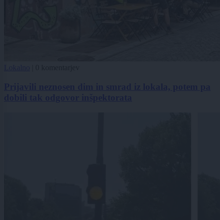
Lokalno
|
0 komentarjev
Prijavili neznosen dim in smrad iz lokala, potem pa
dobili tak odgovor inšpektorata