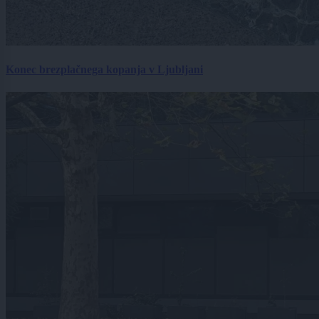
Konec brezplačnega kopanja v Ljubljani