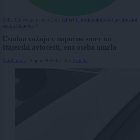
Želite biti vedno na tekočem?
Izberi Ljubljanainfo kot prednostni
vir na Googlu.
Usodna vožnja v napačno smer na
štajerski avtocesti, ena oseba umrla
Mariborinfo
|
2. junij 2026 07:52
v
Kronika