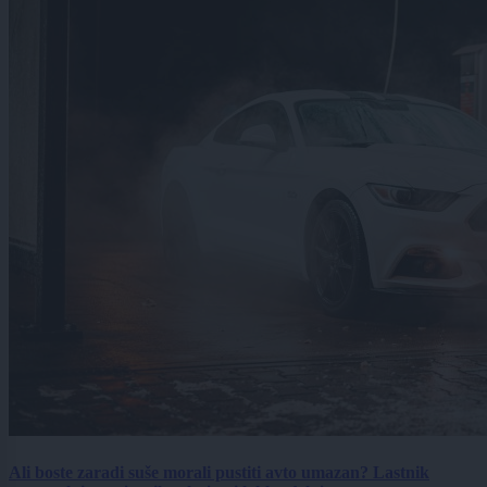
Ali boste zaradi suše morali pustiti avto umazan? Lastnik