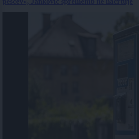
pešcev«, Janković sprememb ne načrtuje