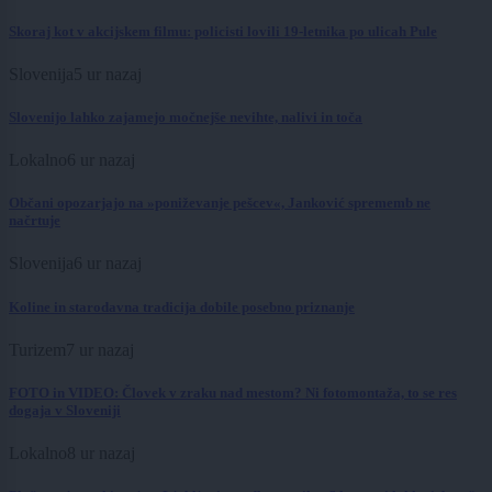
Skoraj kot v akcijskem filmu: policisti lovili 19-letnika po ulicah Pule
Slovenija
5 ur nazaj
Slovenijo lahko zajamejo močnejše nevihte, nalivi in toča
Lokalno
6 ur nazaj
Občani opozarjajo na »poniževanje pešcev«, Janković sprememb ne
načrtuje
Slovenija
6 ur nazaj
Koline in starodavna tradicija dobile posebno priznanje
Turizem
7 ur nazaj
FOTO in VIDEO: Človek v zraku nad mestom? Ni fotomontaža, to se res
dogaja v Sloveniji
Lokalno
8 ur nazaj