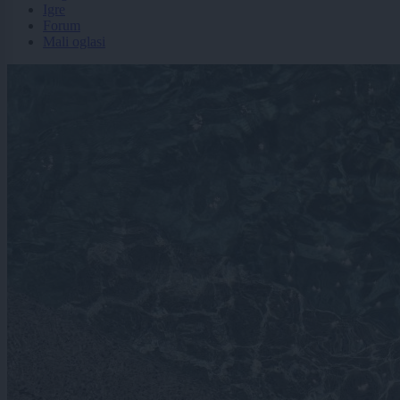
Igre
Forum
Mali oglasi