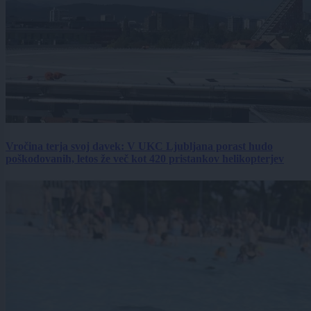
Vročina terja svoj davek: V UKC Ljubljana porast hudo
poškodovanih, letos že več kot 420 pristankov helikopterjev