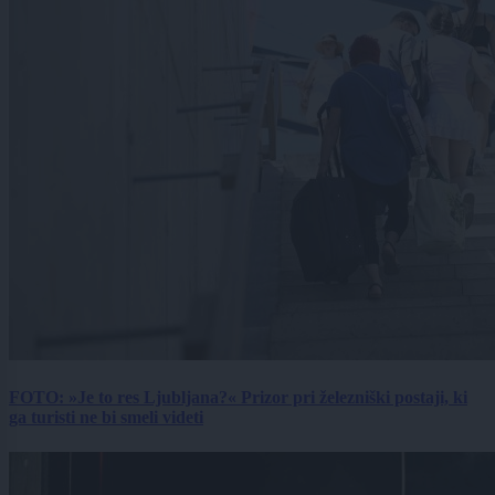
FOTO: »Je to res Ljubljana?« Prizor pri železniški postaji, ki
ga turisti ne bi smeli videti