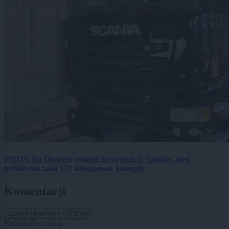
FOTO: Na Obrežju ustavili tovornjak iz Španije, med
pohištvom našli 177 kilogramov konoplje
Komentarji
Zadnje objavljeno
V živo
Kronika
5 ur nazaj