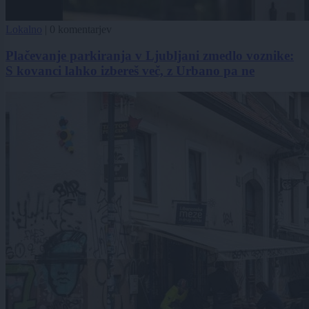
Lokalno
|
0 komentarjev
Plačevanje parkiranja v Ljubljani zmedlo voznike:
S kovanci lahko izbereš več, z Urbano pa ne