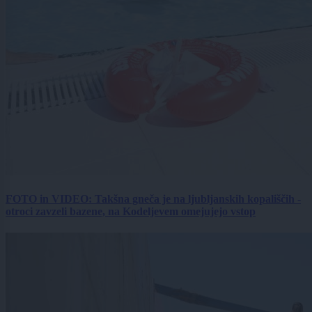
FOTO in VIDEO: Takšna gneča je na ljubljanskih kopališčih -
otroci zavzeli bazene, na Kodeljevem omejujejo vstop