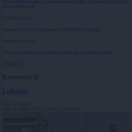
Plačevanje parkiranja v Ljubljani zmedlo voznike: S kovanci lahko izbereš
več, z Urbano pa ne
Scena
8 ur nazaj
Anamaria od Luke Dončića zahteva 40 milijonov dolarjev?
Kultura
9 ur nazaj
V Križanke prihaja ena najbolj slovitih zgodb argentinskega tanga
Prikaži več
Komentarji
Lokalno
Vse v Lokalno
tipka za zeleno luč le za pešce in kolesarje