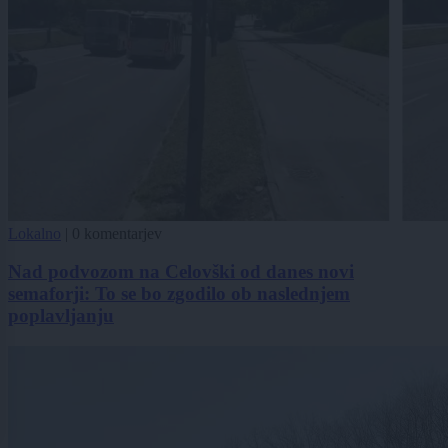
Lokalno
|
0 komentarjev
Nad podvozom na Celovški od danes novi
semaforji: To se bo zgodilo ob naslednjem
poplavljanju