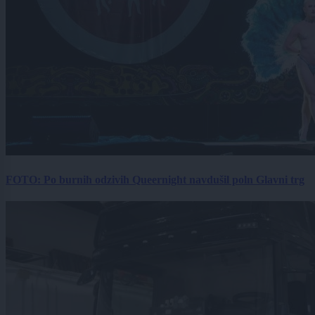
FOTO: Po burnih odzivih Queernight navdušil poln Glavni trg