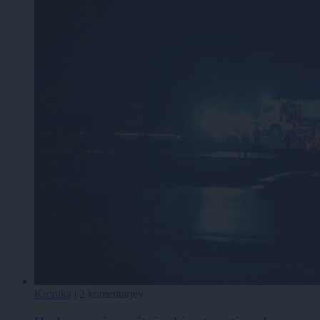
Kronika
|
2 komentarjev