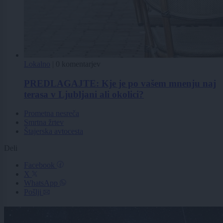
Lokalno
|
0 komentarjev
PREDLAGAJTE: Kje je po vašem mnenju naj
terasa v Ljubljani ali okolici?
Prometna nesreča
Smrtna žrtev
Štajerska avtocesta
Deli
Facebook
X
WhatsApp
Pošlji