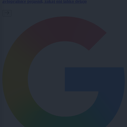
avtopralnice pojasnil, zakaj oni lahko delajo