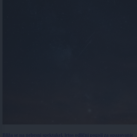
Bliža se na nebesni spektakel, letos odlični pogoji za opazovanje