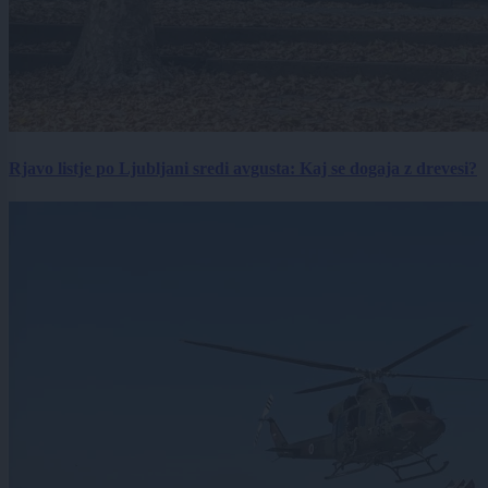
Rjavo listje po Ljubljani sredi avgusta: Kaj se dogaja z drevesi?