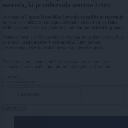
nesreča, ki je zahtevala smrtno žrtev.
Po podatkih
Uprave Republike Slovenije za zaščito in reševanje
sta ob 2.41 v bližini Spodnjega Dobrenja v občini Pesnica
čelno
trčili
dve osebni vozili, od katerih je bilo
eno na električni pogon.
Posledice trčenja so bile usodne za voznika enega izmed vozil, ki je
po nesreči ostal
ukleščen v avtomobilu
. Kljub hitremu
posredovanju reševalnih služb je na kraju nesreče
umrl.
Želiš biti vedno na tekočem? Prijavi se na novice in dvakrat
tedensko v svoj email nabiralnik prejmi pregled svežih novic.
E-naslov
CAPTCHA
Nisem robot
Naročite se