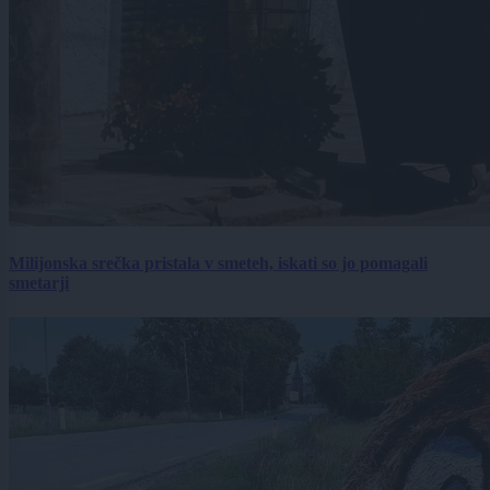
Milijonska srečka pristala v smeteh, iskati so jo pomagali
smetarji