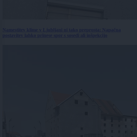
Namestitev klime v Ljubljani ni tako preprosta: Napačna
postavitev lahko prinese spor s sosedi ali inšpekcijo