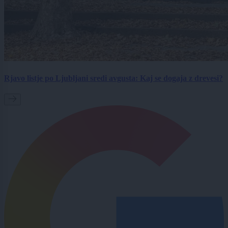
Rjavo listje po Ljubljani sredi avgusta: Kaj se dogaja z drevesi?