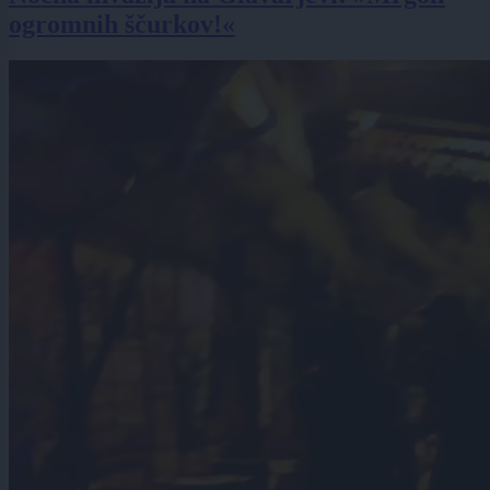
ogromnih ščurkov!«