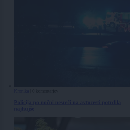
Kronika
|
0 komentarjev
Policija po nočni nesreči na avtocesti potrdila
najhujše