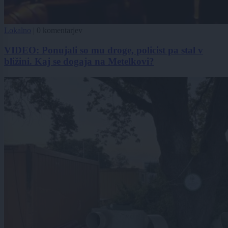
Lokalno
|
0 komentarjev
VIDEO: Ponujali so mu droge, policist pa stal v
bližini. Kaj se dogaja na Metelkovi?