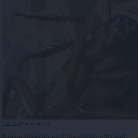
Lokalno
|
0 komentarjev
Nočna invazija na Glavarjevi: »Mrgoli