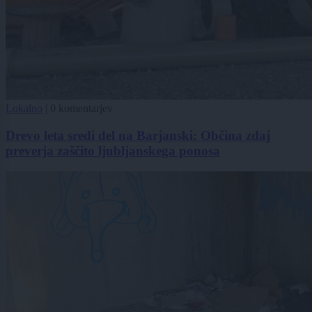
Lokalno
|
0 komentarjev
Drevo leta sredi del na Barjanski: Občina zdaj
preverja zaščito ljubljanskega ponosa