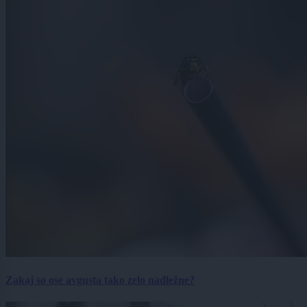
Zakaj so ose avgusta tako zelo nadležne?