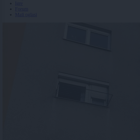
Igre
Forum
Mali oglasi