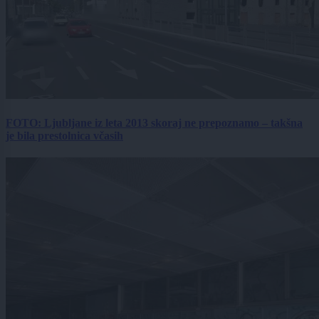
FOTO: Ljubljane iz leta 2013 skoraj ne prepoznamo – takšna
je bila prestolnica včasih