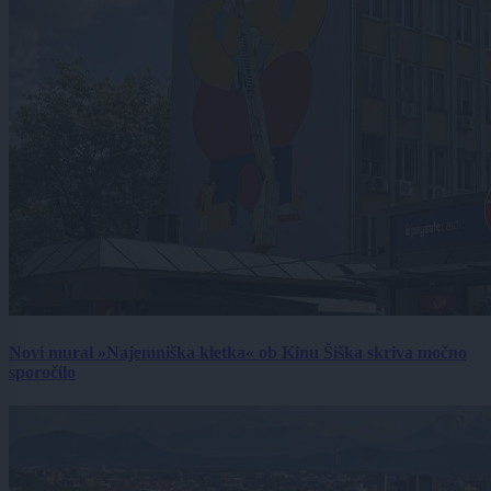
Novi mural »Najemniška kletka« ob Kinu Šiška skriva močno
sporočilo