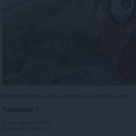
Domiselna poletna kreacija v Pomurju: »Še smeškotu je vroče«
Komentarji
Zadnje objavljeno
V živo
Kronika
eno uro nazaj