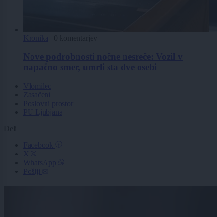
Kronika
|
0 komentarjev
Nove podrobnosti nočne nesreče: Vozil v
napačno smer, umrli sta dve osebi
Vlomilec
Zasačeni
Poslovni prostor
PU Ljubjana
Deli
Facebook
X
WhatsApp
Pošlji