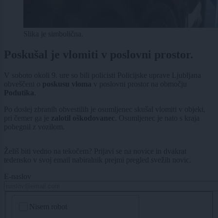
Slika je simbolična.
Poskušal je vlomiti v poslovni prostor.
V soboto okoli 9. ure so bili policisti Policijske uprave Ljubljana
obveščeni o
poskusu vloma
v poslovni prostor na območju
Podutika
.
Po doslej zbranih obvestilih je osumljenec skušal vlomiti v objekt,
pri čemer ga je
zalotil oškodovanec
. Osumljenec je nato s kraja
pobegnil z vozilom.
Želiš biti vedno na tekočem? Prijavi se na novice in dvakrat
tedensko v svoj email nabiralnik prejmi pregled svežih novic.
E-naslov
CAPTCHA
Nisem robot