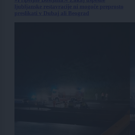
ljubljanske restavracije ni mogoče preprosto
preslikati v Dubaj ali Beograd