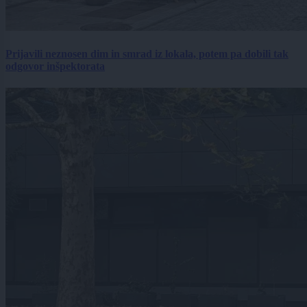
Prijavili neznosen dim in smrad iz lokala, potem pa dobili tak
odgovor inšpektorata