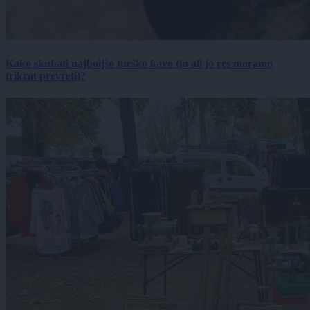
Kako skuhati najboljšo turško kavo (in ali jo res moramo
trikrat prevreti)?