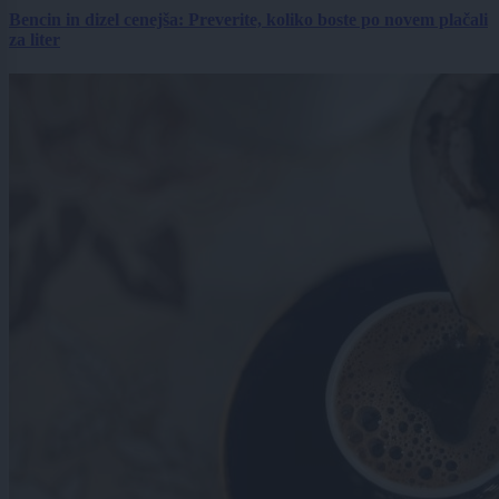
Bencin in dizel cenejša: Preverite, koliko boste po novem plačali
za liter