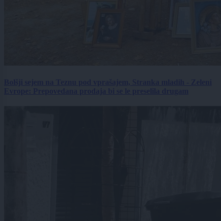
Bolšji sejem na Teznu pod vprašajem, Stranka mladih - Zeleni
Evrope: Prepovedana prodaja bi se le preselila drugam