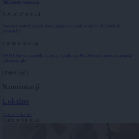
ljubljanskega ponosa
Slovenija
5 ur nazaj
Slovenci zaslužimo več, kot naj bi potrebovali za srečo? Podatek, ki
preseneča
Lokalno
6 ur nazaj
FOTO: Novo opozorilo iz centra Ljubljane: Pod Mesarskim mostom našla
odvržene igle
Prikaži več
Komentarji
Lokalno
Vse v Lokalno
ščurki po Ljubljani