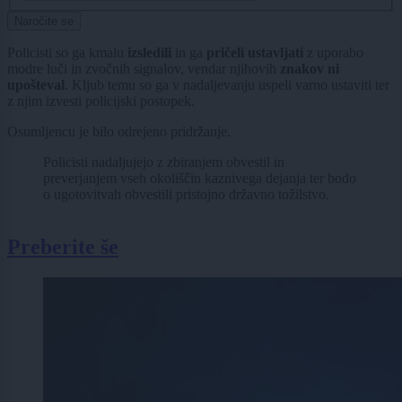
Naročite se
Policisti so ga kmalu
izsledili
in ga
pričeli ustavljati
z uporabo
modre luči in zvočnih signalov, vendar njihovih
znakov ni
upošteval
. Kljub temu so ga v nadaljevanju uspeli varno ustaviti ter
z njim izvesti policijski postopek.
Osumljencu je bilo odrejeno pridržanje.
Policisti nadaljujejo z zbiranjem obvestil in
preverjanjem vseh okoliščin kaznivega dejanja ter bodo
o ugotovitvah obvestili pristojno državno tožilstvo.
Preberite še