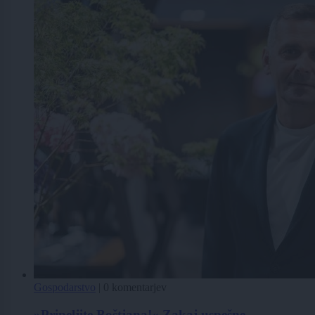
Gospodarstvo
|
0 komentarjev
»Pripeljite Boštjana!« Zakaj uspešne