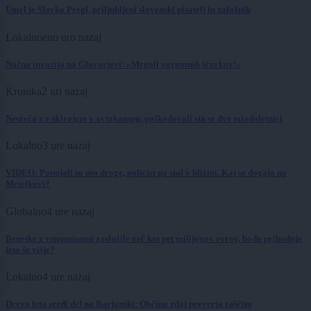
Umrl je Slavko Pregl, priljubljeni slovenski pisatelj in založnik
Lokalno
eno uro nazaj
Nočna invazija na Glavarjevi: »Mrgoli ogromnih ščurkov!«
Kronika
2 uri nazaj
Nesreča z e-skirojem v avtokampu, poškodovali sta se dve mladoletnici
Lokalno
3 ure nazaj
VIDEO: Ponujali so mu droge, policist pa stal v bližini. Kaj se dogaja na
Metelkovi?
Globalno
4 ure nazaj
Benetke z vstopninami zaslužile več kot pet milijonov evrov, bodo prihodnje
leto še višje?
Lokalno
4 ure nazaj
Drevo leta sredi del na Barjanski: Občina zdaj preverja zaščito