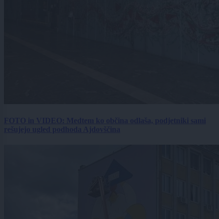
FOTO in VIDEO: Medtem ko občina odlaša, podjetniki sami
rešujejo ugled podhoda Ajdovščina