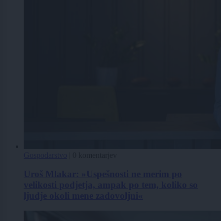
Gospodarstvo
|
0 komentarjev
Uroš Mlakar: »Uspešnosti ne merim po
velikosti podjetja, ampak po tem, koliko so
ljudje okoli mene zadovoljni«