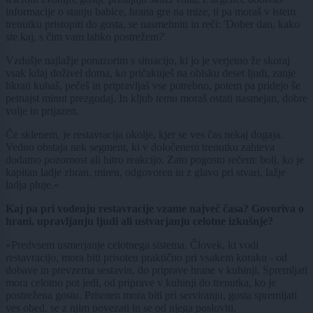
informacije o stanju babice, hrana gre na mize, ti pa moraš v istem
trenutku pristopiti do gosta, se nasmehniti in reči: 'Dober dan, kako
ste kaj, s čim vam lahko postrežem?'
Vzdušje najlažje ponazorim s situacijo, ki jo je verjetno že skoraj
vsak kdaj doživel doma, ko pričakuješ na obisku deset ljudi, zanje
hkrati kuhaš, pečeš in pripravljaš vse potrebno, potem pa pridejo še
petnajst minut prezgodaj. In kljub temu moraš ostati nasmejan, dobre
volje in prijazen.
Če sklenem, je restavracija okolje, kjer se ves čas nekaj dogaja.
Vedno obstaja nek segment, ki v določenem trenutku zahteva
dodatno pozornost ali hitro reakcijo. Zato pogosto rečem: bolj, ko je
kapitan ladje zbran, miren, odgovoren in z glavo pri stvari, lažje
ladja pluje.«
Kaj pa pri vodenju restavracije vzame največ časa? Govoriva o
hrani, upravljanju ljudi ali ustvarjanju celotne izkušnje?
»Predvsem usmerjanje celotnega sistema. Človek, ki vodi
restavracijo, mora biti prisoten praktično pri vsakem koraku - od
dobave in prevzema sestavin, do priprave hrane v kuhinji. Spremljati
mora celotno pot jedi, od priprave v kuhinji do trenutka, ko je
postrežena gostu. Prisoten mora biti pri serviranju, gosta spremljati
ves obed, se z njim povezati in se od njega posloviti.