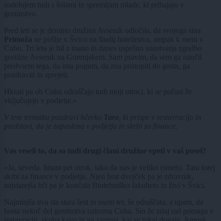
sodelujem tudi s šolami in spremljam mlade, ki prihajajo v
gostinstvo.
Pred leti se je denimo družina Avsenik odločila, da svojega sina
Primoža
ne pošlje v Švico na študij hotelirstva, ampak k meni v
Cubo. Tri leta je bil z mano in danes uspešno soustvarja zgodbo
gostilne Avsenik na Gorenjskem. Sam pravim, da sem ga naučil
predvsem tega, da ima pogum, da zna pristopiti do gosta, ga
pozdraviti in sprejeti.
Hkrati pa ob Cubu odraščajo tudi moji otroci, ki se počasi že
vključujejo v podjetje.«
V tem trenutku pozdravi hčerko
Taro
, ki prispe v restavracijo in
predstavi, da je zaposlena v podjetju in skrbi za finance.
Vas veseli to, da so tudi drugi člani družine vpeti v vaš posel?
»Ja, seveda. Imam pet otrok, tako da nas je veliko (smeh). Tara torej
skrbi za finance v podjetju. Njen brat dvojček pa je zdravnik,
najstarejša hči pa je končala Biotehniško fakulteto in živi v Švici.
Najmlajša dva sta stara šest in osem let, še odraščata, a upam, da
bosta nekoč del gostinstva oziroma Cuba. Sin že zdaj rad pomaga v
restavraciji, skuha kavo in ga zanima, kaj se tukaj dogaja. Ampak