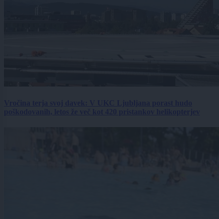
Vročina terja svoj davek: V UKC Ljubljana porast hudo
poškodovanih, letos že več kot 420 pristankov helikopterjev