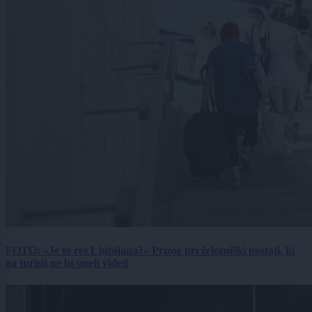
FOTO: »Je to res Ljubljana?« Prizor pri železniški postaji, ki
ga turisti ne bi smeli videti