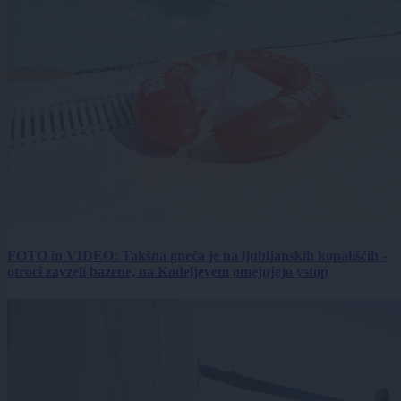
FOTO in VIDEO: Takšna gneča je na ljubljanskih kopališčih -
otroci zavzeli bazene, na Kodeljevem omejujejo vstop