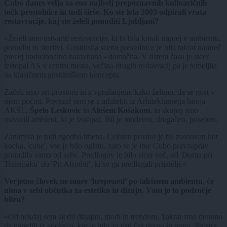
Cubo danes velja za eno najbolj prepoznavnih kulinaričnih
točk prestolnice in tudi širše. Ko ste leta 2003 odpirali vrata
restavracije, kaj ste želeli ponuditi Ljubljani?
»Želeli smo ustvariti restavracijo, ki bi bila korak naprej v ambientu,
ponudbi in storitvi. Gostinska scena prestolnice je bila takrat namreč
precej tradicionalno naravnana - domačna. V tistem času je sicer
izstopal AS v centru mesta, večina drugih restavracij pa je temeljila
na klasičnem gostilniškem konceptu.
Začeli smo pri prostoru in z vprašanjem, kako želimo, da se gost v
njem počuti. Povezal sem se z arhitekti iz Arhitekturnega biroja
AKSL,
Špelo Leskovic
in
Alešem Košakom
, in skupaj smo
ustvarili ambient, ki je izstopal. Bil je moderen, drugačen, poseben.
Zanimiva je tudi zgodba imena. Celoten prostor je bil zasnovan kot
kocka, 'cube', vse je bilo oglato, zato se je ime Cubo pravzaprav
ponudilo samo od sebe. Predlogov je bilo sicer več, od 'Doma pri
Trstenjaku' do 'Pri Afroditi', ki so ga predlagali prijatelji.«
Verjetno človek ne more ‘hrepeneti’ po takšnem ambientu, če
nima v sebi občutka za estetiko in dizajn. Vam je to področje
blizu?
»Od nekdaj sem sledil dizajnu, modi in trendom. Takrat smo denimo
tla naredili iz epoksija, kar je bilo za tisti čas drzno in novo. Prostor