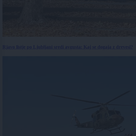
Rjavo listje po Ljubljani sredi avgusta: Kaj se dogaja z drevesi?