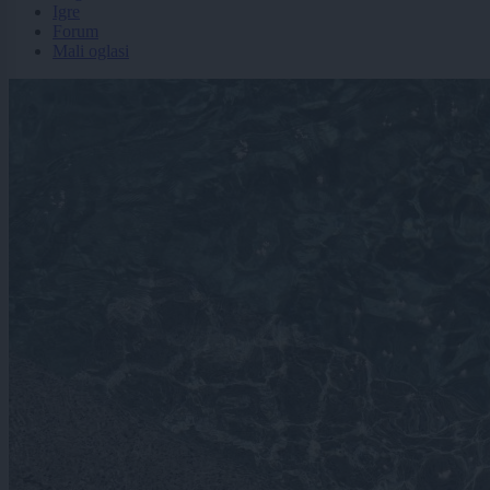
Igre
Forum
Mali oglasi