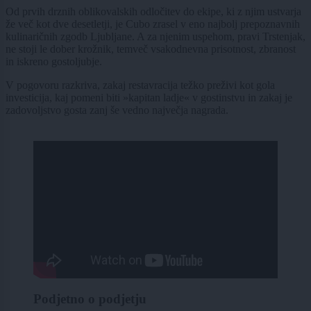
Od prvih drznih oblikovalskih odločitev do ekipe, ki z njim ustvarja
že več kot dve desetletji, je Cubo zrasel v eno najbolj prepoznavnih
kulinaričnih zgodb Ljubljane. A za njenim uspehom, pravi Trstenjak,
ne stoji le dober krožnik, temveč vsakodnevna prisotnost, zbranost
in iskreno gostoljubje.
V pogovoru razkriva, zakaj restavracija težko preživi kot gola
investicija, kaj pomeni biti »kapitan ladje« v gostinstvu in zakaj je
zadovoljstvo gosta zanj še vedno največja nagrada.
Podjetno o podjetju