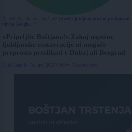
Želite biti vedno na tekočem?
Izberi Ljubljanainfo kot prednostni
vir na Googlu.
»Pripeljite Boštjana!« Zakaj uspešne
ljubljanske restavracije ni mogoče
preprosto preslikati v Dubaj ali Beograd
Ljubljanainfo
|
31. maj 2026 04:00
v
Gospodarstvo