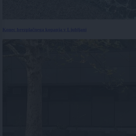
Konec brezplačnega kopanja v Ljubljani