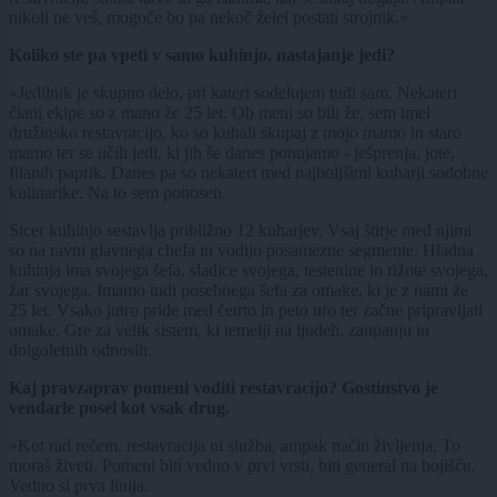
nikoli ne veš, mogoče bo pa nekoč želel postati strojnik.«
Koliko ste pa vpeti v samo kuhinjo, nastajanje jedi?
»Jedilnik je skupno delo, pri kateri sodelujem tudi sam. Nekateri
člani ekipe so z mano že 25 let. Ob meni so bili že, sem imel
družinsko restavracijo, ko so kuhali skupaj z mojo mamo in staro
mamo ter se učili jedi, ki jih še danes ponujamo - ješprenja, jote,
filanih paprik. Danes pa so nekateri med najboljšimi kuharji sodobne
kulinarike. Na to sem ponosen.
Sicer kuhinjo sestavlja približno 12 kuharjev. Vsaj štirje med njimi
so na ravni glavnega chefa in vodijo posamezne segmente. Hladna
kuhinja ima svojega šefa, sladice svojega, testenine in rižote svojega,
žar svojega. Imamo tudi posebnega šefa za omake, ki je z nami že
25 let. Vsako jutro pride med četrto in peto uro ter začne pripravljati
omake. Gre za velik sistem, ki temelji na ljudeh, zaupanju in
dolgoletnih odnosih.
Kaj pravzaprav pomeni voditi restavracijo? Gostinstvo je
vendarle posel kot vsak drug.
»Kot rad rečem, restavracija ni služba, ampak način življenja. To
moraš živeti. Pomeni biti vedno v prvi vrsti, biti general na bojišču.
Vedno si prva linija.