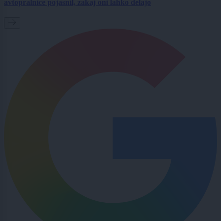
avtopralnice pojasnil, zakaj oni lahko delajo