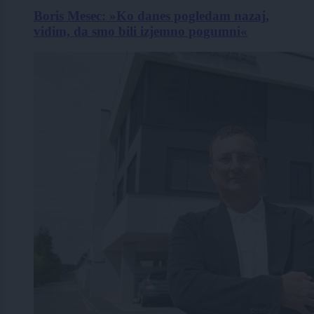
Boris Mesec: »Ko danes pogledam nazaj,
vidim, da smo bili izjemno pogumni«