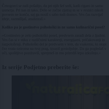
Črnogorci se radi pošalijo, da pri njih šef sedi, kadi cigaro in samo
usmerja. Pri nas ni tako. Delo se začne zjutraj in se v resnici nikoli
povsem ne konča, saj ga nosiš s sabo tudi domov. Ves čas razvijaš
ideje, razmišljaš, analiziraš.«
Koliko pa je gostinstvo psihološki in ne samo kulinarični posel?
»Gostinstvo je zelo psihološki posel, predvsem zaradi dela z ljudmi.
Ves čas si v stiku z različnimi karakterji, energijami, pričakovanji in
razpoloženji. Psihološki del je predvsem v tem, da vsakemu, ki stopi
čez vrata oziroma na tvoj prag, izraziš gostoljubje. Da ga pogledaš v
oči, spoštljivo pozdraviš, sprejmeš in mu prirediš lepo izkušnjo.«
Iz serije Podjetno preberite še: