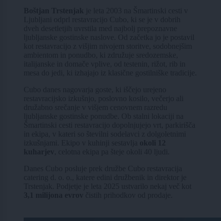
Boštjan Trstenjak
je leta 2003 na Šmartinski cesti v
Ljubljani odprl restavracijo Cubo, ki se je v dobrih
dveh desetletjih uvrstila med najbolj prepoznavne
ljubljanske gostinske naslove. Od začetka jo je postavil
kot restavracijo z višjim nivojem storitve, sodobnejšim
ambientom in ponudbo, ki združuje sredozemske,
italijanske in domače vplive, od testenin, rižot, rib in
mesa do jedi, ki izhajajo iz klasične gostilniške tradicije.
Cubo danes nagovarja goste, ki iščejo urejeno
restavracijsko izkušnjo, poslovno kosilo, večerjo ali
družabno srečanje v višjem cenovnem razredu
ljubljanske gostinske ponudbe. Ob stalni lokaciji na
Šmartinski cesti restavracijo dopolnjujejo vrt, parkirišča
in ekipa, v kateri so številni sodelavci z dolgoletnimi
izkušnjami. Ekipo v kuhinji sestavlja
okoli 12
kuharjev
, celotna ekipa pa šteje okoli 40 ljudi.
Danes Cubo posluje prek družbe Cubo restavracija
catering d. o. o., katere edini družbenik in direktor je
Trstenjak. Podjetje je leta 2025 ustvarilo nekaj več kot
3,1 milijona evrov
čistih prihodkov od prodaje.