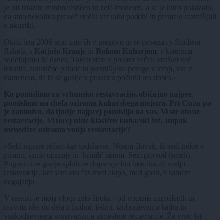
je bil izrazito minimalističen in zelo moderen, a se je hitro pokazalo,
da smo nekoliko preveč sledili vizualni podobi in premalo razmišljali
o akustiki.
Okoli leta 2006 smo zato šli v prenovo in se povezali s Studiem
Raketa, s
Katjušo Kranjc
in
Rokom Kuharjem
, s katerima
sodelujemo še danes. Takrat smo v prostor začeli vnašati več
tekstila, akustične panele in premišljene posege v strop, vse z
namenom, da bi se gostje v prostoru počutili res dobro.«
Ko pomislimo na vrhunsko restavracijo, običajno najprej
pomislimo na chefa oziroma kuharskega mojstra. Pri Cubu pa
je zanimivo, da ljudje najprej pomislijo na vas. Vi ste obraz
restavracije. Vi torej niste klasičen kuharski šef, ampak
menedžer oziroma vodja restavracije?
»Sebi najraje rečem kar sodelavec. Nisem človek, ki sedi nekje v
pisarni, samo opazuje in ‘krmili’ sistem. Sem povsod (smeh).
Pogosto me gostje sploh ne dojemajo kot lastnika ali vodjo
restavracije, ker sem ves čas med ekipo, med gosti, v samem
dogajanju.
V resnici je moja vloga zelo široka - od vodenja zaposlenih in
razvoja idej do dela z ljudmi, jedmi, izobraževanja kadra in
vsakodnevnega soustvarjanja atmosfere restavracije. Že vrsto let