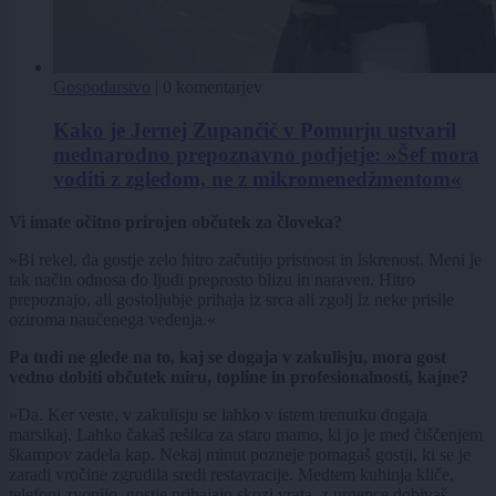
Gospodarstvo
|
0 komentarjev
Kako je Jernej Zupančič v Pomurju ustvaril
mednarodno prepoznavno podjetje: »Šef mora
voditi z zgledom, ne z mikromenedžmentom«
Vi imate očitno prirojen občutek za človeka?
»Bi rekel, da gostje zelo hitro začutijo pristnost in iskrenost. Meni je
tak način odnosa do ljudi preprosto blizu in naraven. Hitro
prepoznajo, ali gostoljubje prihaja iz srca ali zgolj iz neke prisile
oziroma naučenega vedenja.«
Pa tudi ne glede na to, kaj se dogaja v zakulisju, mora gost
vedno dobiti občutek miru, topline in profesionalnosti, kajne?
»Da. Ker veste, v zakulisju se lahko v istem trenutku dogaja
marsikaj. Lahko čakaš rešilca za staro mamo, ki jo je med čiščenjem
škampov zadela kap. Nekaj minut pozneje pomagaš gostji, ki se je
zaradi vročine zgrudila sredi restavracije. Medtem kuhinja kliče,
telefoni zvonijo, gostje prihajajo skozi vrata, z urgence dobivaš