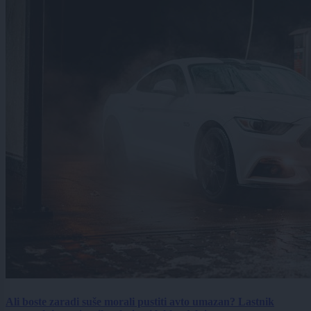
Ali boste zaradi suše morali pustiti avto umazan? Lastnik