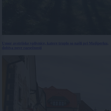
Umor avstrijske vplivnice, katere truplo so našli pri Majšperku,
dobiva nove razsežnosti