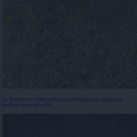
To Dolenjce še vedno razburja, lastnikom psov zdaj znova
pošiljajo jasno sporočilo