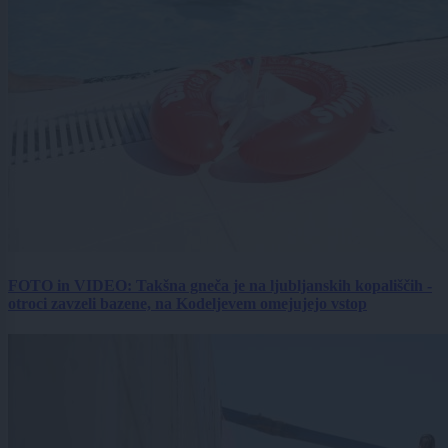
FOTO in VIDEO: Takšna gneča je na ljubljanskih kopališčih -
otroci zavzeli bazene, na Kodeljevem omejujejo vstop