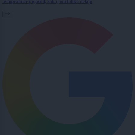
avtopralnice pojasnil, zakaj oni lahko delajo