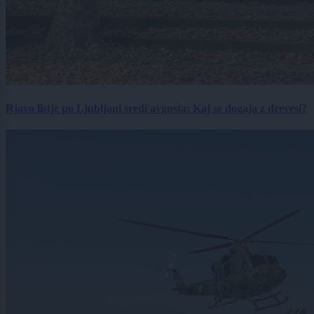
Rjavo listje po Ljubljani sredi avgusta: Kaj se dogaja z drevesi?