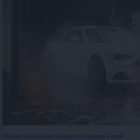
Ali boste zaradi suše morali pustiti avto umazan? Lastnik