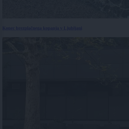
Konec brezplačnega kopanja v Ljubljani