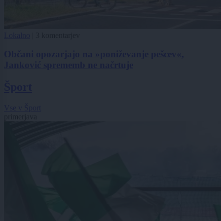
Lokalno
|
3 komentarjev
Občani opozarjajo na »poniževanje pešcev«,
Janković sprememb ne načrtuje
Šport
Vse v Šport
primerjava