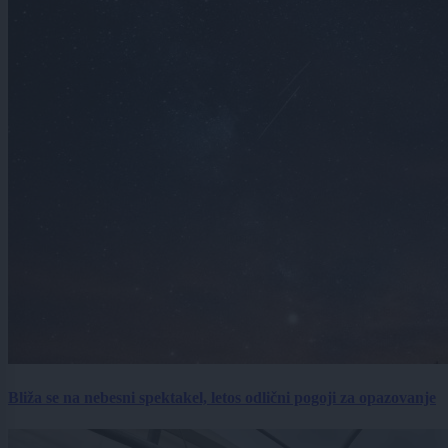
Bliža se na nebesni spektakel, letos odlični pogoji za opazovanje