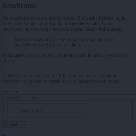
Konjicami.
Na štajerski avtocesti je med izvozoma Slovenska Bistrica jug in
Slovenske Konjice proti Ljubljani
zagorelo vozilo
. Zaradi
intervencije je avtocesta v tem delu zaprta, nastaja
daljši zastoj
.
Obvoz
za osebna vozila je mogoč po regionalni cesti
med Slovensko Bistrico in Celjem.
Požar gasilci gasijo, policija pa ureja promet in usmerja voznike na
obvoze.
Želiš biti vedno na tekočem? Prijavi se na novice in dvakrat
tedensko v svoj email nabiralnik prejmi pregled svežih novic.
E-naslov
CAPTCHA
Nisem robot
Naročite se