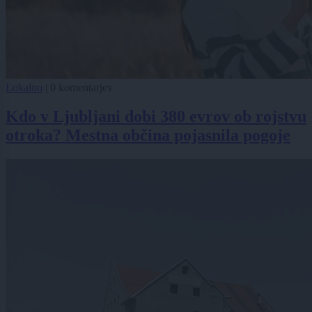
Lokalno
|
0 komentarjev
Kdo v Ljubljani dobi 380 evrov ob rojstvu
otroka? Mestna občina pojasnila pogoje