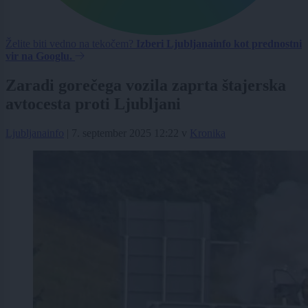
Želite biti vedno na tekočem?
Izberi Ljubljanainfo kot prednostni
vir na Googlu.
Zaradi gorečega vozila zaprta štajerska
avtocesta proti Ljubljani
Ljubljanainfo
|
7. september 2025 12:22
v
Kronika