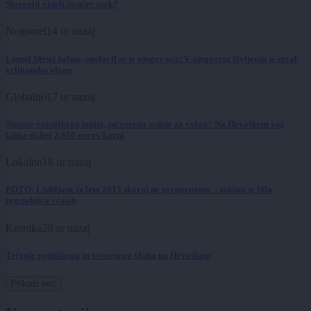
Sloveniji videli Sončev mrk?
Nogomet
14 ur nazaj
Lionel Messi žaluje, poslovil se je njegov oče: V njegovem življenju je igral
velikansko vlogo
Globalno
17 ur nazaj
Nimate vozniškega izpita, pa vseeno sedete za volan? Na Hrvaškem vas
lahko doleti 2.650 evrov kazni
Lokalno
18 ur nazaj
FOTO: Ljubljane iz leta 2013 skoraj ne prepoznamo – takšna je bila
prestolnica včasih
Kronika
20 ur nazaj
Trčenje potniškega in tovornega vlaka na Hrvaškem
Prikaži več