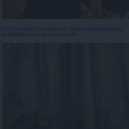
FOTO in VIDEO: Na zdravje! V Mariboru postavljali rekord
za najdaljšo špricer zdravico na svetu