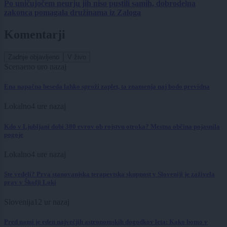
Po uničujočem neurju jih niso pustili samih, dobrodelna
zakonca pomagala družinama iz Zaloga
Komentarji
Zadnje objavljeno
V živo
Scena
eno uro nazaj
Ena napačna beseda lahko sproži zaplet, ta znamenja naj bodo previdna
Lokalno
4 ure nazaj
Kdo v Ljubljani dobi 380 evrov ob rojstvu otroka? Mestna občina pojasnila
pogoje
Lokalno
4 ure nazaj
Ste vedeli? Prva stanovanjska terapevtska skupnost v Sloveniji je zaživela
prav v Škofji Loki
Slovenija
12 ur nazaj
Pred nami je eden največjih astronomskih dogodkov leta: Kako bomo v