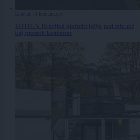
Lokalno
|
1 komentarjev
FOTO: V Dravljah pločniki ječijo pod težo nič
kaj praznih kamionov