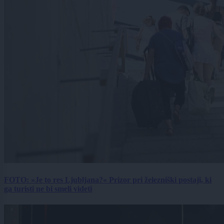
FOTO: »Je to res Ljubljana?« Prizor pri železniški postaji, ki
ga turisti ne bi smeli videti