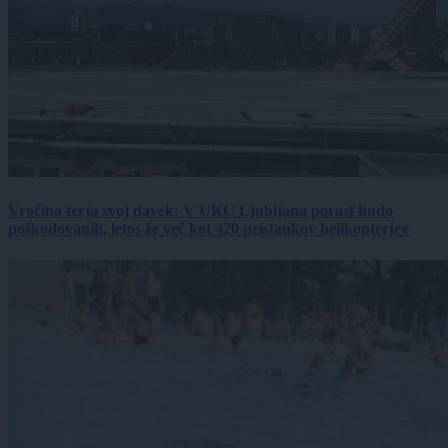
Vročina terja svoj davek: V UKC Ljubljana porast hudo
poškodovanih, letos že več kot 420 pristankov helikopterjev