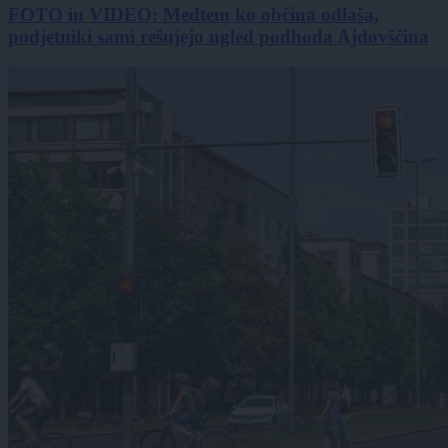
FOTO in VIDEO: Medtem ko občina odlaša,
podjetniki sami rešujejo ugled podhoda Ajdovščina