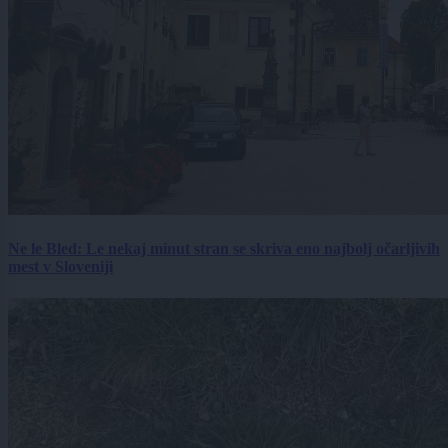
Ne le Bled: Le nekaj minut stran se skriva eno najbolj očarljivih
mest v Sloveniji