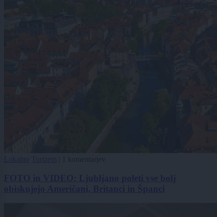
Lokalno
Turizem
|
1 komentarjev
FOTO in VIDEO: Ljubljano poleti vse bolj
obiskujejo Američani, Britanci in Španci