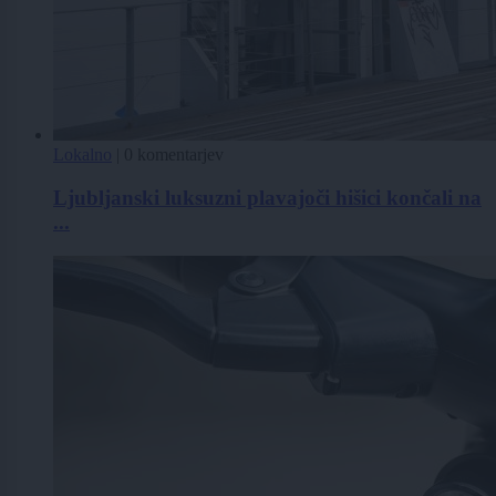
Lokalno
|
0 komentarjev
Ljubljanski luksuzni plavajoči hišici končali na
...