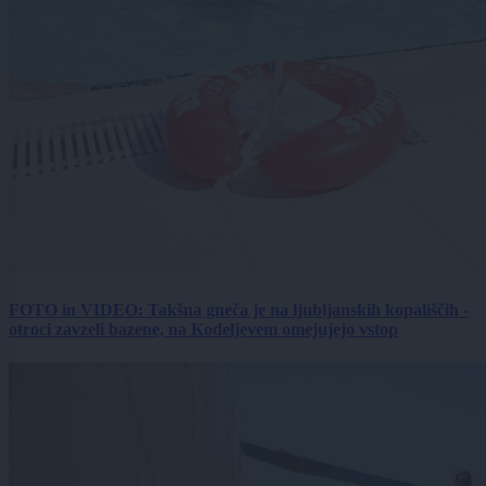
FOTO in VIDEO: Takšna gneča je na ljubljanskih kopališčih -
otroci zavzeli bazene, na Kodeljevem omejujejo vstop