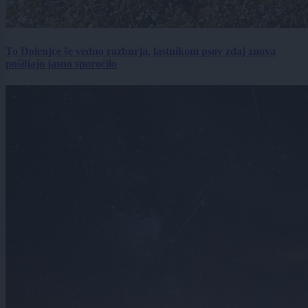
To Dolenjce še vedno razburja, lastnikom psov zdaj znova
pošiljajo jasno sporočilo