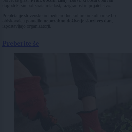
barve, se glasi '
Pridi, občuti, zasij
'. Barvi, ki bosta obarvali
dogodek, simbolizirata mladost, razigranost in prijateljstvo.
Prepletanje slovenske in mednarodne kulture in kulinarike bo
obiskovalcu ponudilo
nepozabno doživetje skozi ves dan
,
izpostavljajo organizatorji.
Preberite še