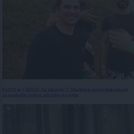
FOTO in VIDEO: Na zdravje! V Mariboru postavljali rekord
za najdaljšo špricer zdravico na svetu