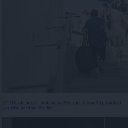
FOTO: »Je to res Ljubljana?« Prizor pri železniški postaji, ki
ga turisti ne bi smeli videti