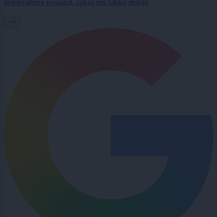
avtopralnice pojasnil, zakaj oni lahko delajo