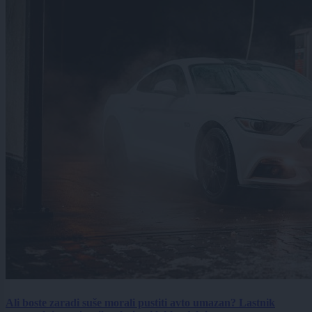
Ali boste zaradi suše morali pustiti avto umazan? Lastnik