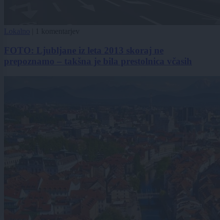
Lokalno
|
1 komentarjev
FOTO: Ljubljane iz leta 2013 skoraj ne
prepoznamo – takšna je bila prestolnica včasih