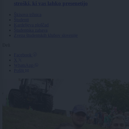
stroški, ki vas lahko presenetijo
Škisova tržnica
Študenti
Kardeljeva ploščad
Študentska zabava
Zveza študentskih klubov slovenije
Deli
Facebook
X
WhatsApp
Pošlji