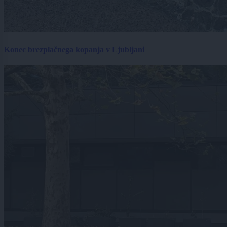
Konec brezplačnega kopanja v Ljubljani