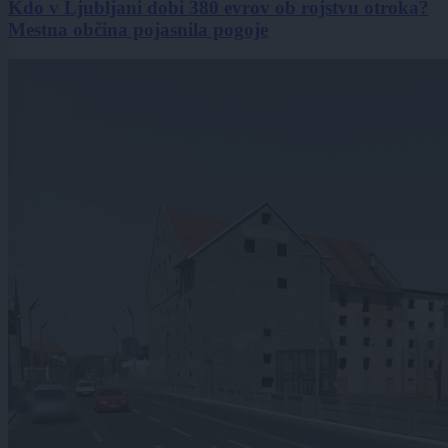
Kdo v Ljubljani dobi 380 evrov ob rojstvu otroka?
Mestna občina pojasnila pogoje