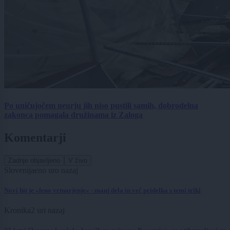
Po uničujočem neurju jih niso pustili samih, dobrodelna
zakonca pomagala družinama iz Zaloga
Komentarji
Zadnje objavljeno
V živo
Slovenija
eno uro nazaj
Novi hit je »leno vrtnarjenje« - manj dela in več pridelka s temi triki
Kronika
2 uri nazaj