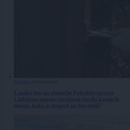
Kronika
|
0 komentarjev
Lansko leto na območju Policijske uprave
Ljubljana opazno povišanje števila kaznivih
dejanj, kako je drugod po Sloveniji?