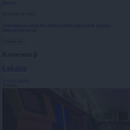
Nigerije
Kronika
6 ur nazaj
V železniški nesreči na Hrvaškem poškodovanih 25 ljudi, posledice
odstranjevali vso noč
Prikaži več
Komentarji
Lokalno
Vse v Lokalno
NAMIG