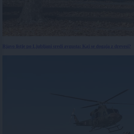
Rjavo listje po Ljubljani sredi avgusta: Kaj se dogaja z drevesi?