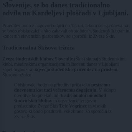
Slovenije, se bo danes tradicionalno
odvila na Kardeljevi ploščadi v Ljubljani.
Prireditev bodo z nagovori odprli ob 12. uri, tekom celega dneva pa
se bodo obiskovalci lahko zabavali ob stojnicah, študentskih igrah in
koncertih slovenskih glasbenikov, so sporočili iz Zveze Škis.
Tradicionalna Škisova tržnica
Zveza študentskih klubov Slovenije
(Škis) skupaj s študentskimi
klubi, mladinskimi organizacijami in študenti danes v Ljubljani
zopet organizira
največjo študentsko prireditev na prostem
,
Škisovo tržnico.
Obiskovalci bodo na prireditvi priča tako
pestremu
dnevnemu kot tudi večernemu dogajanju
. V sklopu
otvoritve bo potekal tudi
tradicionalni mimohod
študentskih klubov
in organizacij ter govor
predsednice Zveze Škis
Teje Vogrinec
in visokih
gostov, ki bodo pozdravili vse zbrane, so sporočili iz
Zveze Škis.