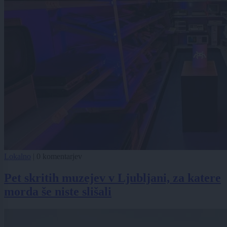
Lokalno
|
0 komentarjev
Pet skritih muzejev v Ljubljani, za katere
morda še niste slišali