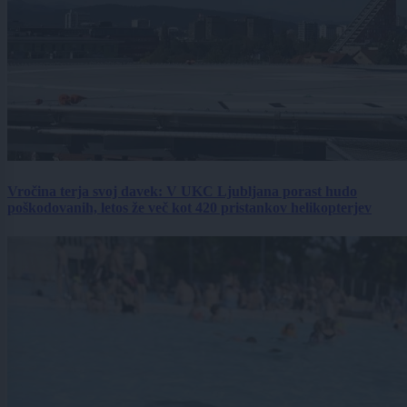
Vročina terja svoj davek: V UKC Ljubljana porast hudo
poškodovanih, letos že več kot 420 pristankov helikopterjev