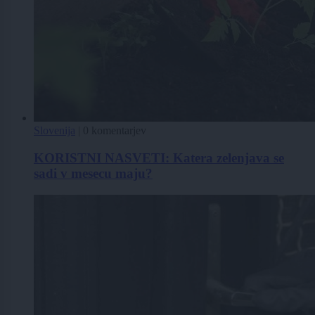
Slovenija
|
0 komentarjev
KORISTNI NASVETI: Katera zelenjava se
sadi v mesecu maju?