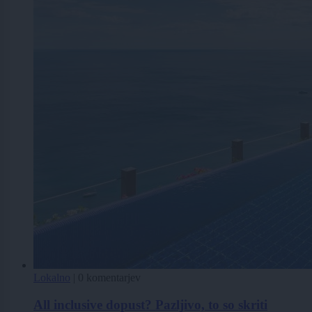
Lokalno
|
0 komentarjev
All inclusive dopust? Pazljivo, to so skriti