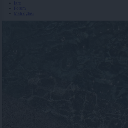
Igre
Forum
Mali oglasi