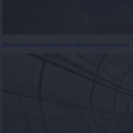
Bliža se na nebesni spektakel, letos odlični pogoji za opazovanje