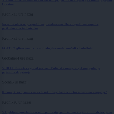
33-letni Slovenec končal v hrvaškem priporu: Povezujejo ga s tihotapljenjem
kokaina
Kronika
3 ure nazaj
Na polni plaži se je zgodilo nepričakovano: Drevo padlo na kopalce,
poškodovana tudi otroka
Kronika
3 ure nazaj
FOTO: Z gliserjem trčila v obalo, dve osebi končali v bolnišnici
Globalno
4 ure nazaj
VIDEO: Posnetek zgrozil javnost: Policist v morje vrgel psa, policija
pojasnila dogajanje
Scena
5 ur nazaj
Kokoši, krave, smuči in srebrniki: Kaj Slovenci letos množično kupujejo?
Kronika
6 ur nazaj
V Ljubljani gorela drevesa in podrastje, policisti na kraju zalotili državljana