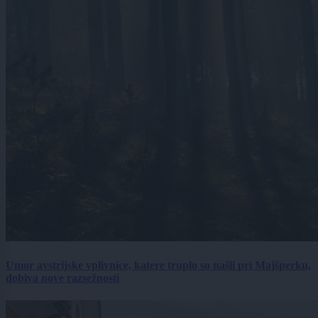
Umor avstrijske vplivnice, katere truplo so našli pri Majšperku,
dobiva nove razsežnosti