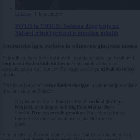
Lokalno
|
0 komentarjev
FOTO in VIDEO: Večerno dogajanje na
Škisovi tržnici privabilo množico mladih
Študentske igre, stojnice in odmevna glasbena imena
Pojasnili so, da se bodo obiskovalci popoldan lahko sprehajali med
stojnicami študentskih klubov
in se seznanili z lokalnimi
specialitetami z vseh koncev Slovenije, zvečer pa
uživali ob dobri
glasbi
.
Zvrstile se bodo tudi
razne študentske igre
in tekmovanje za mlade
glasbene skupine Škisolov.
Na glavnem odru se bodo predstavili
različni glasbeni
izvajalci
, med drugim tudi
Big Foot Mama
,
Pero
Lovšin
,
Društvo mrtvih pesnikov
. Na elektro odru pa
bodo obiskovalce zabavali ustvarjalci elektronske
glasbe.
Slogan letošnje Škisove tržnice, ki bo v znamenju rumene in roza