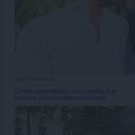
Scena
|
0 komentarjev
Zvezde napovedujejo: Stara zgodba še ni
končana, prihaja veliko presenečenje