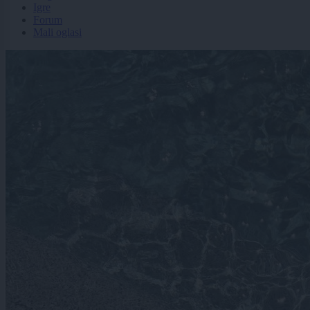
Igre
Forum
Mali oglasi