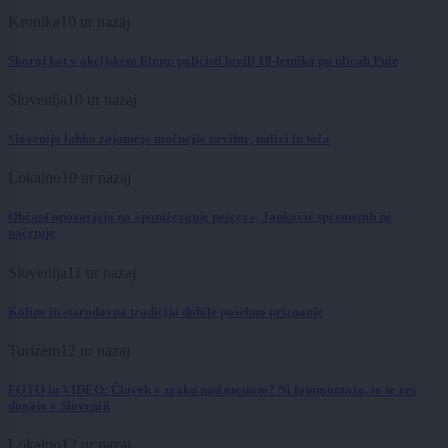
Kronika
10 ur nazaj
Skoraj kot v akcijskem filmu: policisti lovili 19-letnika po ulicah Pule
Slovenija
10 ur nazaj
Slovenijo lahko zajamejo močnejše nevihte, nalivi in toča
Lokalno
10 ur nazaj
Občani opozarjajo na »poniževanje pešcev«, Janković sprememb ne
načrtuje
Slovenija
11 ur nazaj
Koline in starodavna tradicija dobile posebno priznanje
Turizem
12 ur nazaj
FOTO in VIDEO: Človek v zraku nad mestom? Ni fotomontaža, to se res
dogaja v Sloveniji
Lokalno
12 ur nazaj