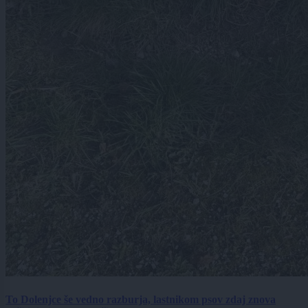
To Dolenjce še vedno razburja, lastnikom psov zdaj znova