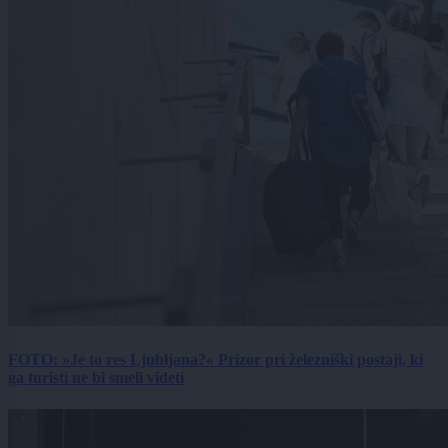
FOTO: »Je to res Ljubljana?« Prizor pri železniški postaji, ki
ga turisti ne bi smeli videti