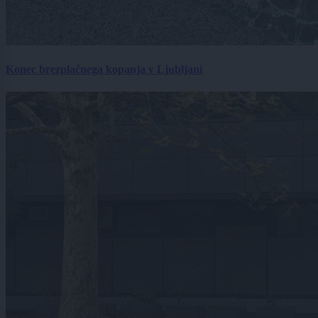
Konec brezplačnega kopanja v Ljubljani