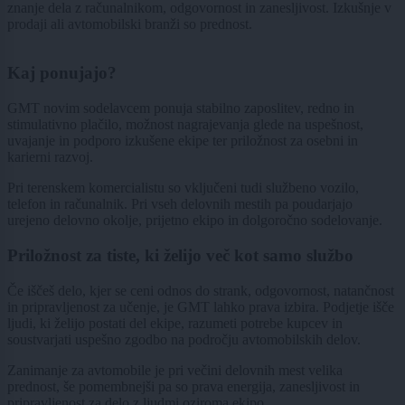
znanje dela z računalnikom, odgovornost in zanesljivost. Izkušnje v
prodaji ali avtomobilski branži so prednost.
Kaj ponujajo?
GMT novim sodelavcem ponuja stabilno zaposlitev, redno in
stimulativno plačilo, možnost nagrajevanja glede na uspešnost,
uvajanje in podporo izkušene ekipe ter priložnost za osebni in
karierni razvoj.
Pri terenskem komercialistu so vključeni tudi službeno vozilo,
telefon in računalnik. Pri vseh delovnih mestih pa poudarjajo
urejeno delovno okolje, prijetno ekipo in dolgoročno sodelovanje.
Priložnost za tiste, ki želijo več kot samo službo
Če iščeš delo, kjer se ceni odnos do strank, odgovornost, natančnost
in pripravljenost za učenje, je GMT lahko prava izbira. Podjetje išče
ljudi, ki želijo postati del ekipe, razumeti potrebe kupcev in
soustvarjati uspešno zgodbo na področju avtomobilskih delov.
Zanimanje za avtomobile je pri večini delovnih mest velika
prednost, še pomembnejši pa so prava energija, zanesljivost in
pripravljenost za delo z ljudmi oziroma ekipo.