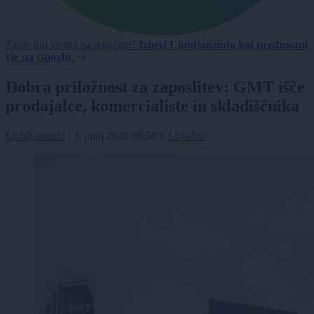
Želite biti vedno na tekočem?
Izberi Ljubljanainfo kot prednostni
vir na Googlu.
Dobra priložnost za zaposlitev: GMT išče
prodajalce, komercialiste in skladiščnika
Ljubljanainfo
|
3. junij 2026 08:58
v
Lokalno