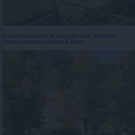
Po uničujočem neurju jih niso pustili samih, dobrodelna
zakonca pomagala družinama iz Zaloga