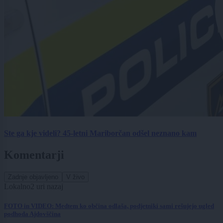
Ste ga kje videli? 45-letni Mariborčan odšel neznano kam
Komentarji
Zadnje objavljeno
V živo
Lokalno
2 uri nazaj
FOTO in VIDEO: Medtem ko občina odlaša, podjetniki sami rešujejo ugled
podhoda Ajdovščina