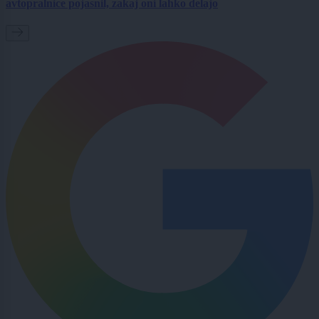
avtopralnice pojasnil, zakaj oni lahko delajo