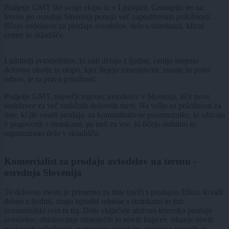
Podjetje GMT širi svojo ekipo in v Ljubljani, Grosuplju ter na
terenu po osrednji Sloveniji ponuja več zaposlitvenih priložnosti.
Iščejo sodelavce za prodajo avtodelov, delo s strankami, klicni
center in skladišče.
Ljubitelji avtomobilov, ki radi delajo z ljudmi, cenijo urejeno
delovno okolje in ekipo, kjer štejejo zanesljivost, znanje in pravi
odnos, je to prava priložnost.
Podjetje GMT, največji trgovec avtodelov v Sloveniji, išče nove
sodelavce za več različnih delovnih mest. Na voljo so priložnosti za
tiste, ki jih veseli prodaja, za komunikativne posameznike, ki uživajo
v pogovorih s strankami, pa tudi za vse, ki iščejo stabilno in
organizirano delo v skladišču.
Komercialist za prodajo avtodelov na terenu -
osrednja Slovenija
To delovno mesto je primerno za tiste (m/ž) s prodajno žilico, ki radi
delajo z ljudmi, znajo zgraditi odnose s strankami in jim
avtomobilski svet ni tuj. Delo vključuje aktivno terensko prodajo
avtodelov, obiskovanje obstoječih in novih kupcev, iskanje novih
poslovnih priložnosti, svetovanje strankam, pripravo ponudb in