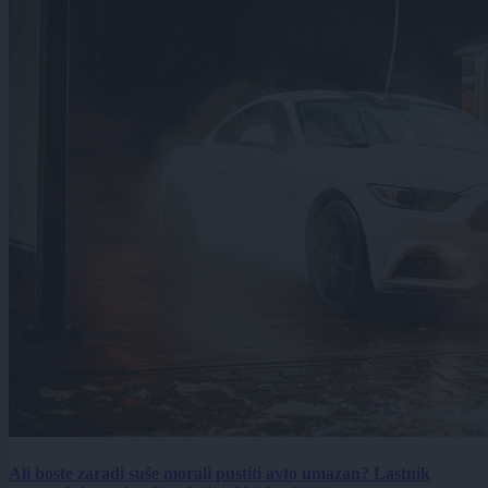
Ali boste zaradi suše morali pustiti avto umazan? Lastnik