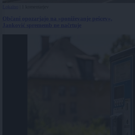
Lokalno
|
1 komentarjev
Občani opozarjajo na »poniževanje pešcev«,
Janković sprememb ne načrtuje