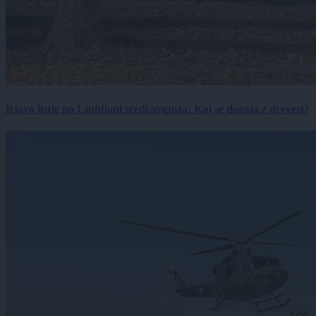
Rjavo listje po Ljubljani sredi avgusta: Kaj se dogaja z drevesi?