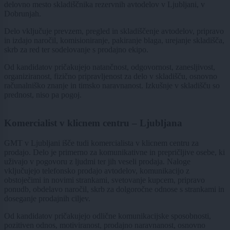
delovno mesto skladiščnika rezervnih avtodelov v Ljubljani, v
Dobrunjah.
Delo vključuje prevzem, pregled in skladiščenje avtodelov, pripravo
in izdajo naročil, komisioniranje, pakiranje blaga, urejanje skladišča,
skrb za red ter sodelovanje s prodajno ekipo.
Od kandidatov pričakujejo natančnost, odgovornost, zanesljivost,
organiziranost, fizično pripravljenost za delo v skladišču, osnovno
računalniško znanje in timsko naravnanost. Izkušnje v skladišču so
prednost, niso pa pogoj.
Komercialist v klicnem centru – Ljubljana
GMT v Ljubljani išče tudi komercialista v klicnem centru za
prodajo. Delo je primerno za komunikativne in prepričljive osebe, ki
uživajo v pogovoru z ljudmi ter jih veseli prodaja. Naloge
vključujejo telefonsko prodajo avtodelov, komunikacijo z
obstoječimi in novimi strankami, svetovanje kupcem, pripravo
ponudb, obdelavo naročil, skrb za dolgoročne odnose s strankami in
doseganje prodajnih ciljev.
Od kandidatov pričakujejo odlične komunikacijske sposobnosti,
pozitiven odnos, motiviranost, prodajno naravnanost, osnovno