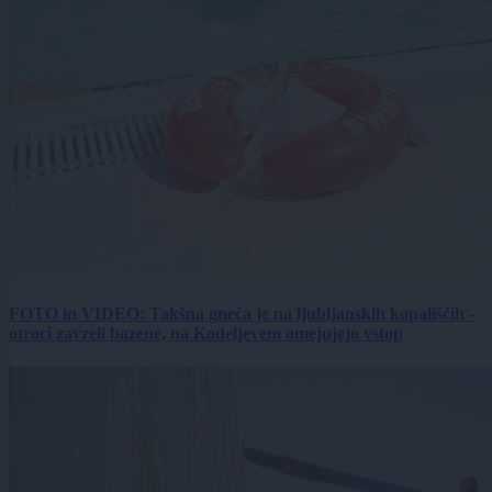
FOTO in VIDEO: Takšna gneča je na ljubljanskih kopališčih -
otroci zavzeli bazene, na Kodeljevem omejujejo vstop