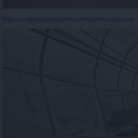
Bliža se na nebesni spektakel, letos odlični pogoji za opazovanje