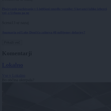
Plačevanje parkiranja v Ljubljani zmedlo voznike: S kovanci lahko izbereš
več, z Urbano pa ne
Scena
13 ur nazaj
Anamaria od Luke Dončića zahteva 40 milijonov dolarjev?
Prikaži več
Komentarji
Lokalno
Vse v Lokalno
Bo občina ukrepala?