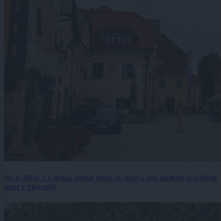
Ne le Bled: Le nekaj minut stran se skriva eno najbolj očarljivih
mest v Sloveniji