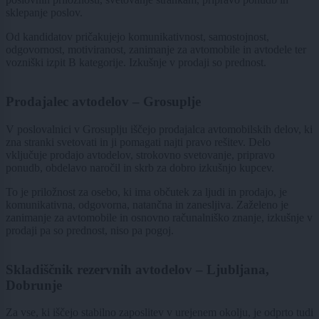
sklepanje poslov.
Od kandidatov pričakujejo komunikativnost, samostojnost,
odgovornost, motiviranost, zanimanje za avtomobile in avtodele ter
vozniški izpit B kategorije. Izkušnje v prodaji so prednost.
Prodajalec avtodelov – Grosuplje
V poslovalnici v Grosuplju iščejo prodajalca avtomobilskih delov, ki
zna stranki svetovati in ji pomagati najti pravo rešitev. Delo
vključuje prodajo avtodelov, strokovno svetovanje, pripravo
ponudb, obdelavo naročil in skrb za dobro izkušnjo kupcev.
To je priložnost za osebo, ki ima občutek za ljudi in prodajo, je
komunikativna, odgovorna, natančna in zanesljiva. Zaželeno je
zanimanje za avtomobile in osnovno računalniško znanje, izkušnje v
prodaji pa so prednost, niso pa pogoj.
Skladiščnik rezervnih avtodelov – Ljubljana,
Dobrunje
Za vse, ki iščejo stabilno zaposlitev v urejenem okolju, je odprto tudi