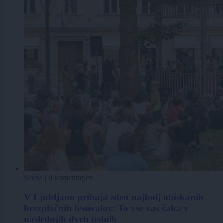
Scena
|
0 komentarjev
V Ljubljano prihaja eden najbolj obiskanih
brezplačnih festivalov: To vse vas čaka v
naslednjih dveh tednih