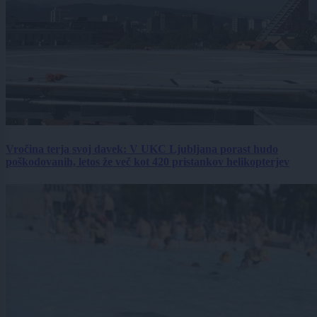
Vročina terja svoj davek: V UKC Ljubljana porast hudo
poškodovanih, letos že več kot 420 pristankov helikopterjev