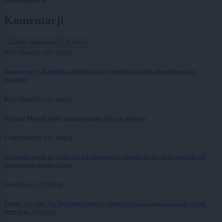
Komentarji
Zadnje objavljeno
V živo
Kronika
eno uro nazaj
Napeta noč v Kamniku: Moški ni želel predati otroka, posredovali so
specialci
Kronika
eno uro nazaj
45-letni Matjaž odšel neznano kam, išče ga policija
Lokalno
eno uro nazaj
Nad podvozom na Celovški od danes novi semaforji: To se bo zgodilo ob
naslednjem poplavljanju
Lokalno
2 uri nazaj
Pozor, vozniki: Na Dolenjski cesti ta vikend prihaja zapora zaradi sečnje
dreves na Golovcu