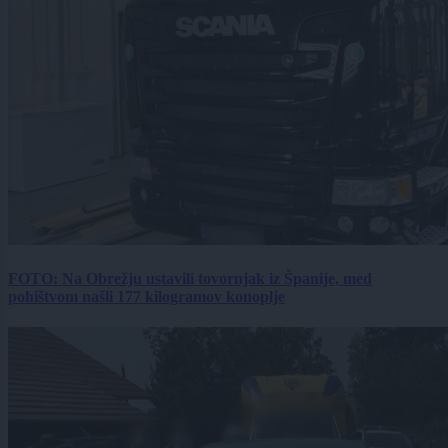
FOTO: Na Obrežju ustavili tovornjak iz Španije, med
pohištvom našli 177 kilogramov konoplje