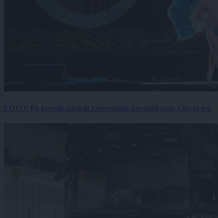
FOTO: Po burnih odzivih Queernight navdušil poln Glavni trg