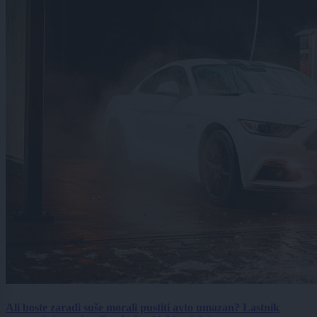
Ali boste zaradi suše morali pustiti avto umazan? Lastnik