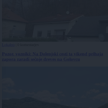
Lokalno
|
0 komentarjev
Pozor, vozniki: Na Dolenjski cesti ta vikend prihaja
zapora zaradi sečnje dreves na Golovcu