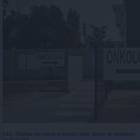
UKC Maribor spreminja prometni režim, dostop do onkologije
bo drugačen