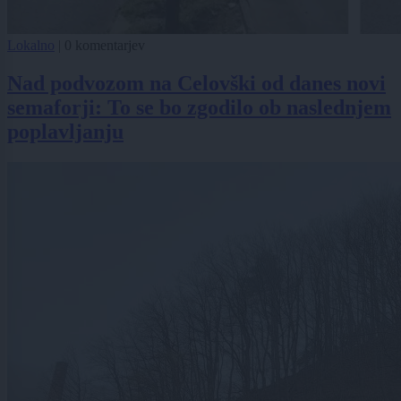
Lokalno
|
0 komentarjev
Nad podvozom na Celovški od danes novi
semaforji: To se bo zgodilo ob naslednjem
poplavljanju