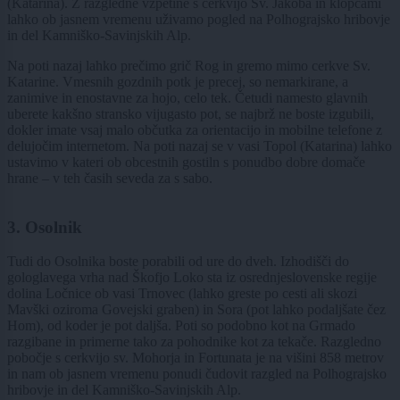
(Katarina). Z razgledne vzpetine s cerkvijo Sv. Jakoba in klopcami
lahko ob jasnem vremenu uživamo pogled na Polhograjsko hribovje
in del Kamniško-Savinjskih Alp.
Na poti nazaj lahko prečimo grič Rog in gremo mimo cerkve Sv.
Katarine. Vmesnih gozdnih potk je precej, so nemarkirane, a
zanimive in enostavne za hojo, celo tek. Četudi namesto glavnih
uberete kakšno stransko vijugasto pot, se najbrž ne boste izgubili,
dokler imate vsaj malo občutka za orientacijo in mobilne telefone z
delujočim internetom. Na poti nazaj se v vasi Topol (Katarina) lahko
ustavimo v kateri ob obcestnih gostiln s ponudbo dobre domače
hrane – v teh časih seveda za s sabo.
3. Osolnik
Tudi do Osolnika boste porabili od ure do dveh. Izhodišči do
gologlavega vrha nad Škofjo Loko sta iz osrednjeslovenske regije
dolina Ločnice ob vasi Trnovec (lahko greste po cesti ali skozi
Mavški oziroma Govejski graben) in Sora (pot lahko podaljšate čez
Hom), od koder je pot daljša. Poti so podobno kot na Grmado
razgibane in primerne tako za pohodnike kot za tekače. Razgledno
pobočje s cerkvijo sv. Mohorja in Fortunata je na višini 858 metrov
in nam ob jasnem vremenu ponudi čudovit razgled na Polhograjsko
hribovje in del Kamniško-Savinjskih Alp.