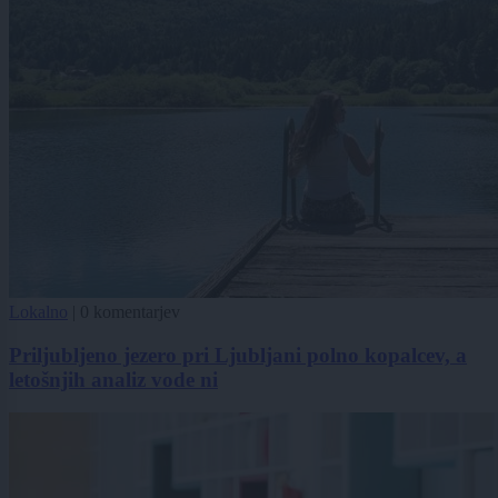
Lokalno
|
0 komentarjev
Priljubljeno jezero pri Ljubljani polno kopalcev, a
letošnjih analiz vode ni