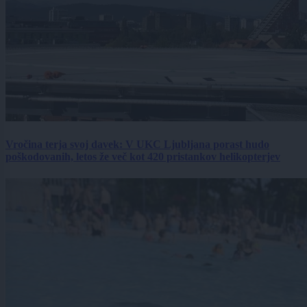
Vročina terja svoj davek: V UKC Ljubljana porast hudo
poškodovanih, letos že več kot 420 pristankov helikopterjev