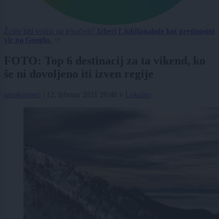
Želite biti vedno na tekočem?
Izberi Ljubljanainfo kot prednostni
vir na Googlu.
FOTO: Top 6 destinacij za ta vikend, ko
še ni dovoljeno iti izven regije
ninakorosec
|
12. februar 2021 20:40
v
Lokalno