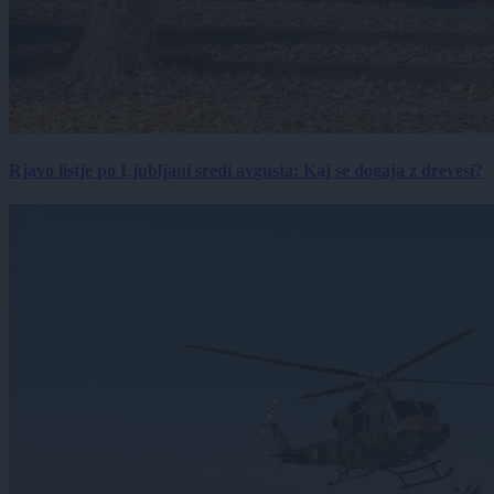
Rjavo listje po Ljubljani sredi avgusta: Kaj se dogaja z drevesi?