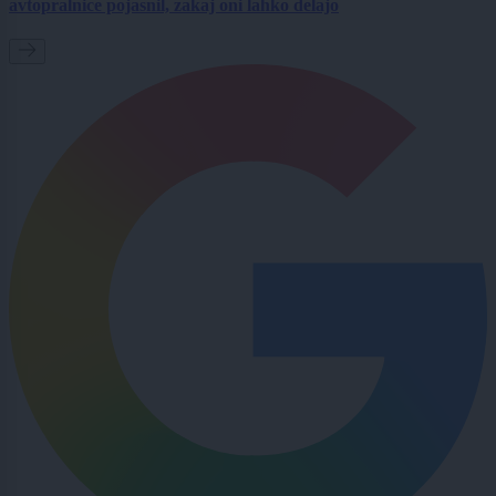
avtopralnice pojasnil, zakaj oni lahko delajo