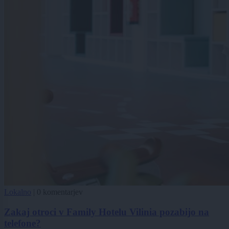
Lokalno
|
0 komentarjev
Zakaj otroci v Family Hotelu Vilinia pozabijo na
telefone?