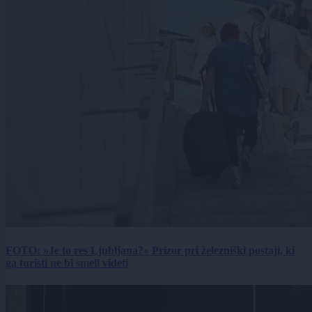
FOTO: »Je to res Ljubljana?« Prizor pri železniški postaji, ki
ga turisti ne bi smeli videti