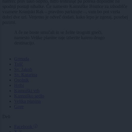
namreč prav tako odprto, hitro testiranje pa poteka dopoldne na
spodnji postaji nihalke. Če namesto Kamniške Bistrice za izhodišče
vzamete Kranjski Rak – pravilno parkirajte –, vam bo pot vzela
dobri dve uri. Verjetno je odveč dodati, kako lepo je zgoraj, posebej
pozimi.
A če ne boste smučali in se želite izogniti gneči,
namesto Velike planine raje izberite katero drugo
destinacijo.
Grmada
Tošč
Sv. Jakob
Sv. Katarina
Osolnik
Hribi
Kamniški vrh
Kamniško sedlo
Velika planina
Gore
Deli
Facebook
X