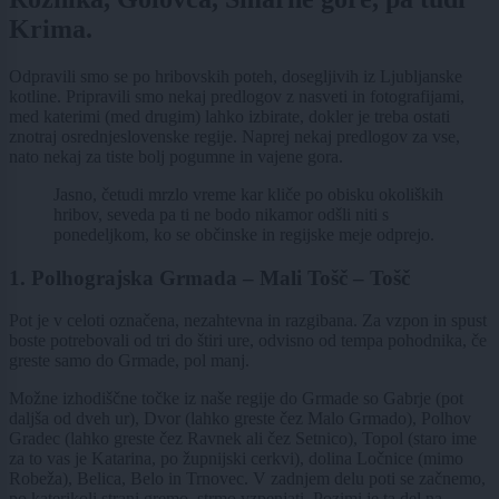
Krima.
Odpravili smo se po hribovskih poteh, dosegljivih iz Ljubljanske
kotline. Pripravili smo nekaj predlogov z nasveti in fotografijami,
med katerimi (med drugim) lahko izbirate, dokler je treba ostati
znotraj osrednjeslovenske regije. Naprej nekaj predlogov za vse,
nato nekaj za tiste bolj pogumne in vajene gora.
Jasno, četudi mrzlo vreme kar kliče po obisku okoliških
hribov, seveda pa ti ne bodo nikamor odšli niti s
ponedeljkom, ko se občinske in regijske meje odprejo.
1. Polhograjska Grmada – Mali Tošč – Tošč
Pot je v celoti označena, nezahtevna in razgibana. Za vzpon in spust
boste potrebovali od tri do štiri ure, odvisno od tempa pohodnika, če
greste samo do Grmade, pol manj.
Možne izhodiščne točke iz naše regije do Grmade so Gabrje (pot
daljša od dveh ur), Dvor (lahko greste čez Malo Grmado), Polhov
Gradec (lahko greste čez Ravnek ali čez Setnico), Topol (staro ime
za to vas je Katarina, po župnijski cerkvi), dolina Ločnice (mimo
Robeža), Belica, Belo in Trnovec. V zadnjem delu poti se začnemo,
po katerikoli strani gremo, strmo vzpenjati. Pozimi je ta del na