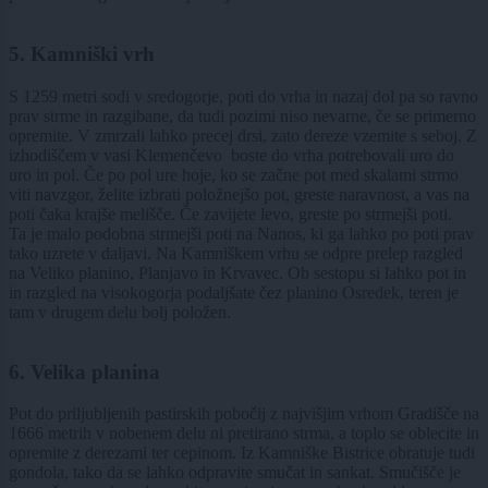
5. Kamniški vrh
S 1259 metri sodi v sredogorje, poti do vrha in nazaj dol pa so ravno
prav strme in razgibane, da tudi pozimi niso nevarne, če se primerno
opremite. V zmrzali lahko precej drsi, zato dereze vzemite s seboj. Z
izhodiščem v vasi Klemenčevo boste do vrha potrebovali uro do
uro in pol. Če po pol ure hoje, ko se začne pot med skalami strmo
viti navzgor, želite izbrati položnejšo pot, greste naravnost, a vas na
poti čaka krajše melišče. Če zavijete levo, greste po strmejši poti.
Ta je malo podobna strmejši poti na Nanos, ki ga lahko po poti prav
tako uzrete v daljavi. Na Kamniškem vrhu se odpre prelep razgled
na Veliko planino, Planjavo in Krvavec. Ob sestopu si lahko pot in
in razgled na visokogorja podaljšate čez planino Osredek, teren je
tam v drugem delu bolj položen.
6. Velika planina
Pot do priljubljenih pastirskih pobočij z najvišjim vrhom Gradišče na
1666 metrih v nobenem delu ni pretirano strma, a toplo se oblecite in
opremite z derezami ter cepinom. Iz Kamniške Bistrice obratuje tudi
gondola, tako da se lahko odpravite smučat in sankat. Smučišče je