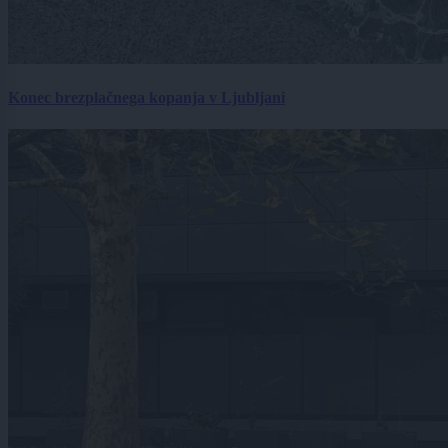
Konec brezplačnega kopanja v Ljubljani