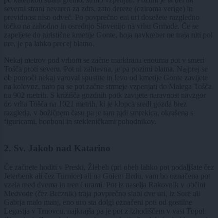
severni strani nevaren za zdrs, zato dereze (oziroma verige) in
previdnost niso odveč. Po povprečno eni uri dosežete razgledno
točko na zahodno in osrednjo Slovenijo na vrhu Grmade. Če se
zapeljete do turistične kmetije Gonte, hoja navkreber ne traja niti pol
ure, je pa lahko precej blatno.
Nekaj metrov pod vrhom se začne markirana enourna pot v smeri
Tošča proti severu. Pot ni zahtevna, je pa pozimi blatna. Najprej se
ob pomoči nekaj varoval spustite in levo od kmetije Gonte zavijete
na kolovoz, nato pa se pot začne strmeje vzpenjati do Malega Tošča
na 902 metrih. S križišča gozdnih potk zavijete naravnost navzgor
do vrha Tošča na 1021 metrih, ki je klopca sredi gozda brez
razgleda, v božičnem času pa je tam tudi smrekica, okrašena s
figuricami, bonboni in stekleničkami pohodnikov.
2. Sv. Jakob nad Katarino
Če začnete hoditi v Preski, Žlebeh (pri obeh lahko pot podaljšate čez
Jeterbenk ali čez Turnice) ali na Golem Brdu, vam bo označena pot
vzela med dvema in tremi urami. Pot iz naselja Rakovnik v občini
Medvode (čez Breznik) traja povprečno slabi dve uri, iz Sore ali
Gabrja malo manj, eno uro sta dolgi označeni poti od gostilne
Legastja v Trnovcu, najkrajša pa je pot z izhodiščem v vasi Topol