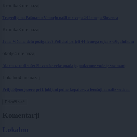
Kronika
3 ure nazaj
Tragedija na Pašmanu: V morju našli mrtvega 24-letnega Slovenca
Kronika
3 ure nazaj
Je na Viču na delu požigalec? Policisti prijeli 44-letnega tujca z vžigalnikom
okolje
4 ure nazaj
Alarm zaradi suše: Slovenske reke upadajo, podzemne vode je vse manj
Lokalno
4 ure nazaj
Priljubljeno jezero pri Ljubljani polno kopalcev, a letošnjih analiz vode ni
Prikaži več
Komentarji
Lokalno