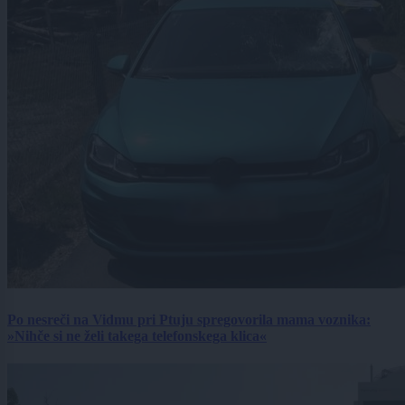
Po nesreči na Vidmu pri Ptuju spregovorila mama voznika:
»Nihče si ne želi takega telefonskega klica«