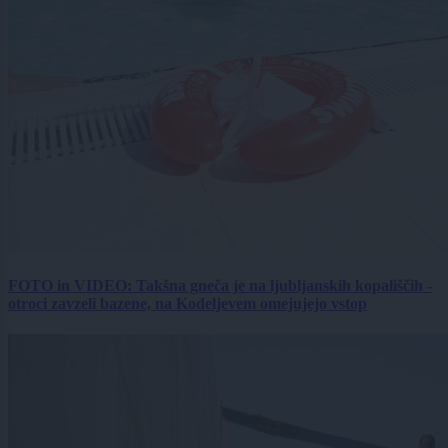
FOTO in VIDEO: Takšna gneča je na ljubljanskih kopališčih -
otroci zavzeli bazene, na Kodeljevem omejujejo vstop