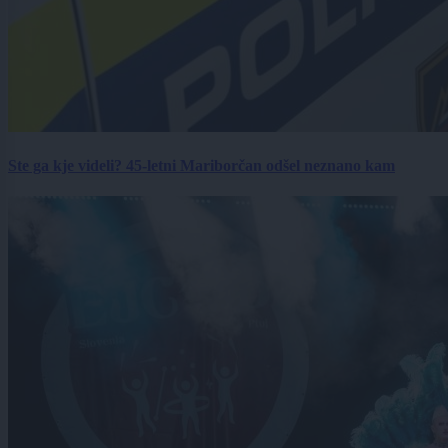
Ste ga kje videli? 45-letni Mariborčan odšel neznano kam