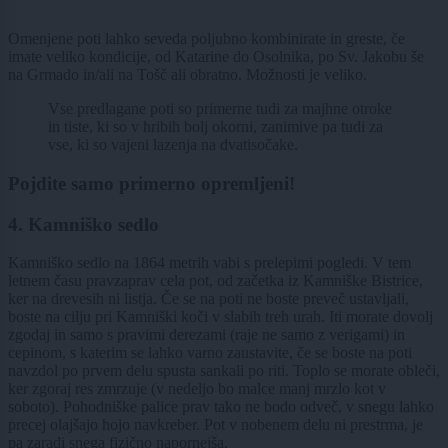
Omenjene poti lahko seveda poljubno kombinirate in greste, če
imate veliko kondicije, od Katarine do Osolnika, po Sv. Jakobu še
na Grmado in/ali na Tošč ali obratno. Možnosti je veliko.
Vse predlagane poti so primerne tudi za majhne otroke
in tiste, ki so v hribih bolj okorni, zanimive pa tudi za
vse, ki so vajeni lazenja na dvatisočake.
Pojdite samo primerno opremljeni!
4. Kamniško sedlo
Kamniško sedlo na 1864 metrih vabi s prelepimi pogledi. V tem
letnem času pravzaprav cela pot, od začetka iz Kamniške Bistrice,
ker na drevesih ni listja. Če se na poti ne boste preveč ustavljali,
boste na cilju pri Kamniški koči v slabih treh urah. Iti morate dovolj
zgodaj in samo s pravimi derezami (raje ne samo z verigami) in
cepinom, s katerim se lahko varno zaustavite, če se boste na poti
navzdol po prvem delu spusta sankali po riti. Toplo se morate obleči,
ker zgoraj res zmrzuje (v nedeljo bo malce manj mrzlo kot v
soboto). Pohodniške palice prav tako ne bodo odveč, v snegu lahko
precej olajšajo hojo navkreber. Pot v nobenem delu ni prestrma, je
pa zaradi snega fizično napornejša.