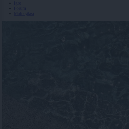
Igre
Forum
Mali oglasi