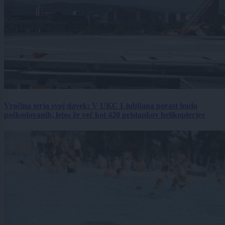
Vročina terja svoj davek: V UKC Ljubljana porast hudo
poškodovanih, letos že več kot 420 pristankov helikopterjev