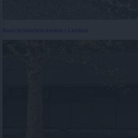
Konec brezplačnega kopanja v Ljubljani