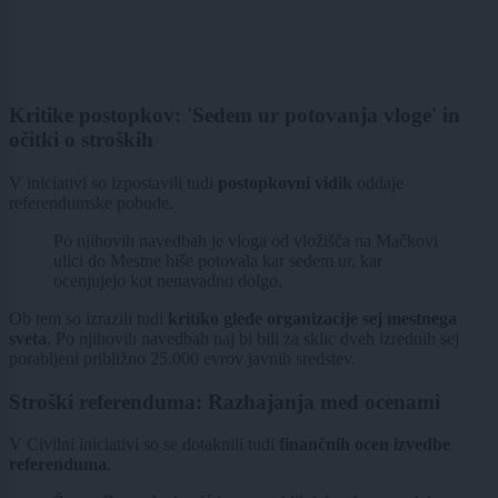
Kritike postopkov: 'Sedem ur potovanja vloge' in
očitki o stroških
V iniciativi so izpostavili tudi
postopkovni vidik
oddaje
referendumske pobude.
Po njihovih navedbah je vloga od vložišča na Mačkovi
ulici do Mestne hiše potovala kar sedem ur, kar
ocenjujejo kot nenavadno dolgo.
Ob tem so izrazili tudi
kritiko glede organizacije sej mestnega
sveta
. Po njihovih navedbah naj bi bili za sklic dveh izrednih sej
porabljeni približno 25.000 evrov javnih sredstev.
Stroški referenduma: Razhajanja med ocenami
V Civilni iniciativi so se dotaknili tudi
finančnih ocen izvedbe
referenduma
.