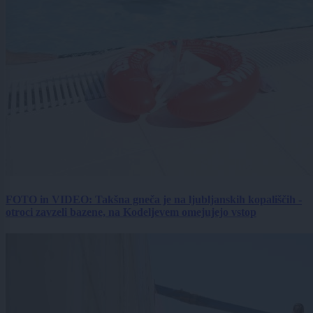
FOTO in VIDEO: Takšna gneča je na ljubljanskih kopališčih -
otroci zavzeli bazene, na Kodeljevem omejujejo vstop