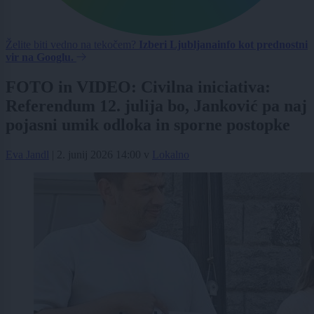
Želite biti vedno na tekočem?
Izberi Ljubljanainfo kot prednostni
vir na Googlu.
FOTO in VIDEO: Civilna iniciativa:
Referendum 12. julija bo, Janković pa naj
pojasni umik odloka in sporne postopke
Eva Jandl
|
2. junij 2026 14:00
v
Lokalno