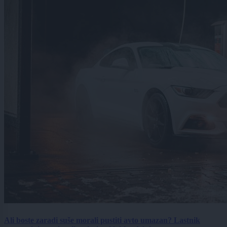
Ali boste zaradi suše morali pustiti avto umazan? Lastnik