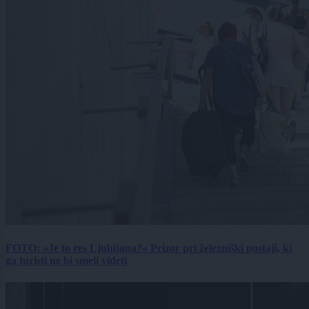
FOTO: »Je to res Ljubljana?« Prizor pri železniški postaji, ki
ga turisti ne bi smeli videti