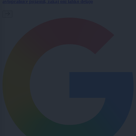
avtopralnice pojasnil, zakaj oni lahko delajo