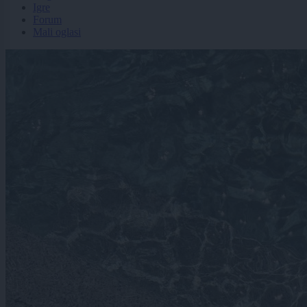
Igre
Forum
Mali oglasi