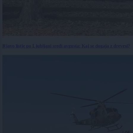
Rjavo listje po Ljubljani sredi avgusta: Kaj se dogaja z drevesi?