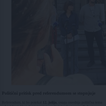
Politični pritisk pred referendumom se stopnjuje
Referendum, ki bo potekal
12. julija
, ostaja osrednja politična tema