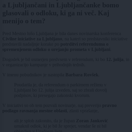
a Ljubljančani in Ljubljančanke bomo
glasovali o odloku, ki ga ni več. Kaj
menijo o tem?
Pred
Mestno hišo Ljubljana
je bila danes novinarska konferenca
Civilne iniciative za Ljubljano
, na kateri so predstavniki iniciative
predstavili nadaljnje korake po
potrditvi referenduma o
spremenjenem odloku o urejanju prometa v Ljubljani
.
Dogodek je bil usmerjen predvsem v referendum, ki bo
12. julija
, in
v organizacijo kampanje v prihodnjih tednih.
V imenu pobudnikov je nastopila
Barbara Rovšek
.
Poudarila je, da referendum o parkirnem režimu v
Ljubljani bo 12. julija izveden, saj so zbrali dovolj
podpisov, ki presegajo zakonski kvorum.
V iniciativi so ob tem pozvali novinarje, naj preverijo
pravno
podlago ravnanja mestne oblasti
, zlasti vprašanje,
ali je sploh zakonito, da je župan
Zoran Janković
umaknil odlok, ki je bil že sprejet, vendar še ni bil
objavljen v Uradnem listu.