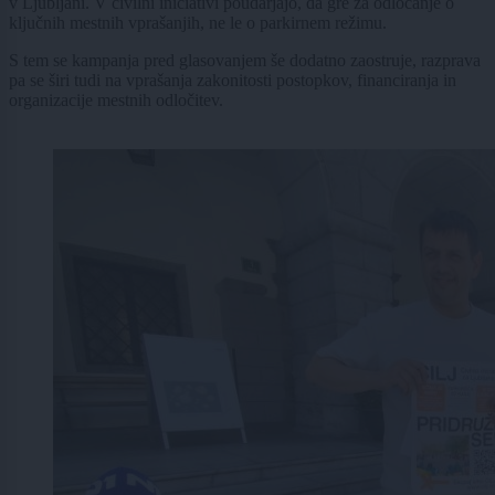
v Ljubljani. V civilni iniciativi poudarjajo, da gre za odločanje o
ključnih mestnih vprašanjih, ne le o parkirnem režimu.
S tem se kampanja pred glasovanjem še dodatno zaostruje, razprava
pa se širi tudi na vprašanja zakonitosti postopkov, financiranja in
organizacije mestnih odločitev.