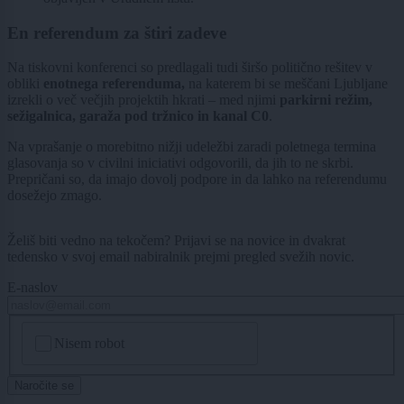
En referendum za štiri zadeve
Na tiskovni konferenci so predlagali tudi širšo politično rešitev v
obliki
enotnega referenduma,
na katerem bi se meščani Ljubljane
izrekli o več večjih projektih hkrati – med njimi
parkirni režim,
sežigalnica, garaža pod tržnico in kanal C0
.
Na vprašanje o morebitno nižji udeležbi zaradi poletnega termina
glasovanja so v civilni iniciativi odgovorili, da jih to ne skrbi.
Prepričani so, da imajo dovolj podpore in da lahko na referendumu
dosežejo zmago.
Želiš biti vedno na tekočem? Prijavi se na novice in dvakrat
tedensko v svoj email nabiralnik prejmi pregled svežih novic.
E-naslov
CAPTCHA
Nisem robot
Naročite se