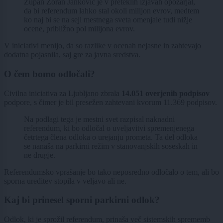
Župan Zoran Janković je v preteklih izjavah opozarjal,
da bi referendum lahko stal okoli milijon evrov, medtem
ko naj bi se na seji mestnega sveta omenjale tudi nižje
ocene, približno pol milijona evrov.
V iniciativi menijo, da so razlike v ocenah nejasne in zahtevajo
dodatna pojasnila, saj gre za javna sredstva.
O čem bomo odločali?
Civilna iniciativa za Ljubljano zbrala
14.051 overjenih podpisov
podpore, s čimer je bil presežen zahtevani kvorum 11.369 podpisov.
Na podlagi tega je mestni svet razpisal naknadni
referendum, ki bo odločal o uveljavitvi spremenjenega
četrtega člena odloka o urejanju prometa. Ta del odloka
se nanaša na parkirni režim v stanovanjskih soseskah in
ne drugje.
Referendumsko vprašanje bo tako neposredno odločalo o tem, ali bo
sporna ureditev stopila v veljavo ali ne.
Kaj bi prinesel sporni parkirni odlok?
Odlok, ki je sprožil referendum, prinaša več sistemskih sprememb