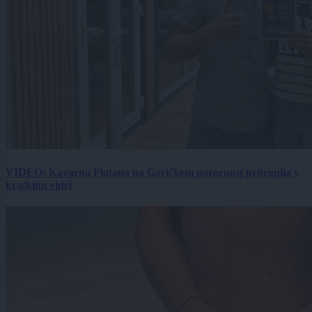
VIDEO: Kavarna Platana na Goričkem pozornost pritegnila s
kratkimi videi