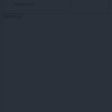
CAPTCHA
Nisem robot
Naročite se