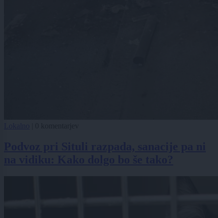
Lokalno
|
0 komentarjev
Podvoz pri Situli razpada, sanacije pa ni
na vidiku: Kako dolgo bo še tako?