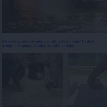
Ali boste zaradi suše morali pustiti avto umazan? Lastnik
avtopralnice pojasnil, zakaj oni lahko delajo