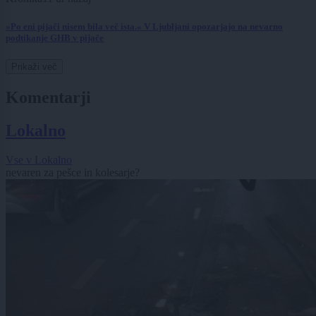
»Po eni pijači nisem bila več ista.« V Ljubljani opozarjajo na nevarno
podtikanje GHB v pijače
Prikaži več
Komentarji
Lokalno
Vse v Lokalno
nevaren za pešce in kolesarje?