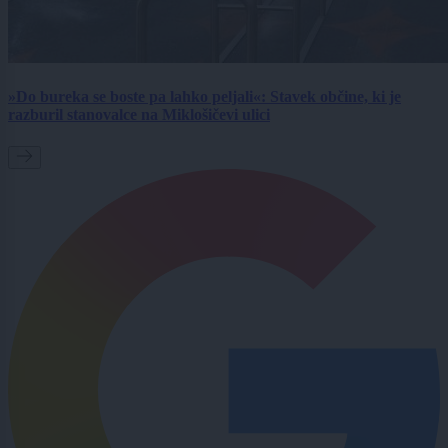
»Do bureka se boste pa lahko peljali«: Stavek občine, ki je
razburil stanovalce na Miklošičevi ulici