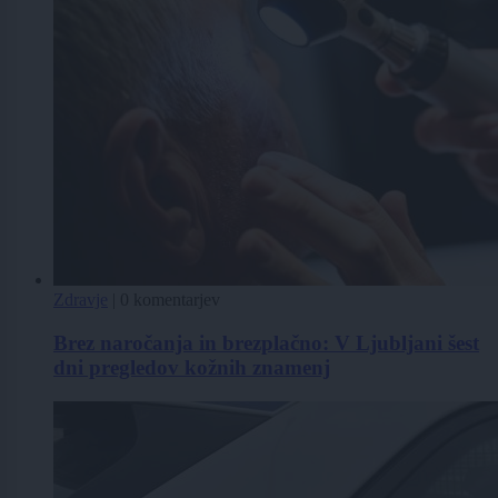
Zdravje
|
0 komentarjev
Brez naročanja in brezplačno: V Ljubljani šest
dni pregledov kožnih znamenj