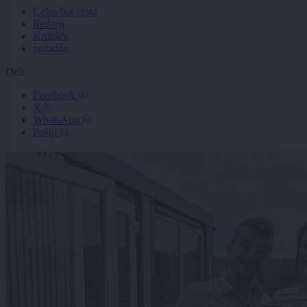
Celovška cesta
Redarji
Križišče
zgrudila
Deli
Facebook
X
WhatsApp
Pošlji