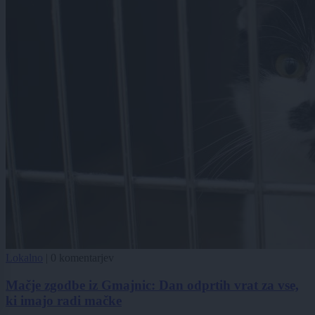
Lokalno
|
0 komentarjev
Mačje zgodbe iz Gmajnic: Dan odprtih vrat za vse,
ki imajo radi mačke