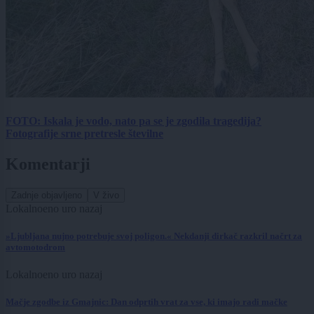
FOTO: Iskala je vodo, nato pa se je zgodila tragedija?
Fotografije srne pretresle številne
Komentarji
Zadnje objavljeno
V živo
Lokalno
eno uro nazaj
»Ljubljana nujno potrebuje svoj poligon.« Nekdanji dirkač razkril načrt za
avtomotodrom
Lokalno
eno uro nazaj
Mačje zgodbe iz Gmajnic: Dan odprtih vrat za vse, ki imajo radi mačke