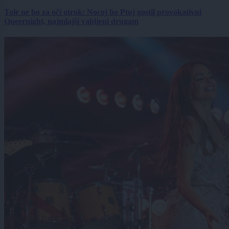
Tole ne bo za oči otrok: Nocoj bo Ptuj gostil provokativni
Queernight, najmlajši vabljeni drugam