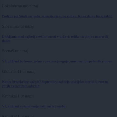
Lokalno
eno uro nazaj
Podvoz pri Situli razpada, sanacije pa ni na vidiku: Kako dolgo bo še tako?
Slovenija
9 ur nazaj
Ljubljana med najbolj vročimi mesti v državi: toliko stopinj so namerili
danes
Scena
9 ur nazaj
V Ljubljani bo konec tedna v znamenju ognja, umetnosti in poletnih ritmov
Globalno
11 ur nazaj
Konec brezskrbne vožnje? Septembra začnejo sekcijsko meriti hitrost na
štirih avtocestnih odsekih
Kronika
11 ur nazaj
V Ljubljani v stanovanju našli mrtvo osebo
Kronika
11 ur nazaj