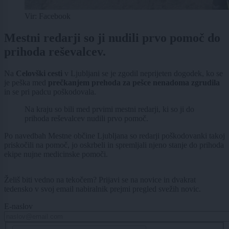
Vir: Facebook
Mestni redarji so ji nudili prvo pomoč do
prihoda reševalcev.
Na
Celovški cesti
v Ljubljani se je zgodil neprijeten dogodek, ko se
je peška med
prečkanjem prehoda za pešce nenadoma zgrudila
in se pri padcu poškodovala.
Na kraju so bili med prvimi mestni redarji, ki so ji do
prihoda reševalcev nudili prvo pomoč.
Po navedbah Mestne občine Ljubljana so redarji poškodovanki takoj
priskočili na pomoč, jo oskrbeli in spremljali njeno stanje do prihoda
ekipe nujne medicinske pomoči.
Želiš biti vedno na tekočem? Prijavi se na novice in dvakrat
tedensko v svoj email nabiralnik prejmi pregled svežih novic.
E-naslov