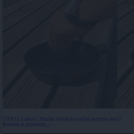
VIDEO: Lahko v Murski Soboti na vročini spečemo jajce?
Rezultat je presenetil ...