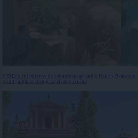
VIDEO: Od bazenov do zamrznjenega sadja: Kako v živalskem
vrtu Ljubljana skrbijo za živali v vročini