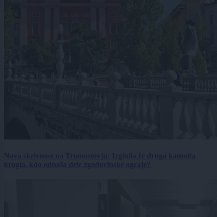
Nova skrivnost na Tromostovju: Izginila že druga kamnita
krogla, kdo odnaša dele zgodovinske ograje?