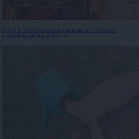
FOTO in VIDEO: Severina poskrbela za vroč začetek
Pomurskega poletnega festivala