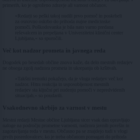
primerih, ko je ogroženo zdravje ali varnost občanov.
»Redarji so peški takoj nudili prvo pomoč in poskrbeli
za osnovno oskrbo do prihoda nujne medicinske
pomoči. Poškodovanka je bila nato varno predana
reševalcem in prepeljana v Univerzitetni klinični center
Ljubljana,« so sporočili.
Več kot nadzor prometa in javnega reda
Dogodek po besedah občine znova kaže, da delo mestnih redarjev
ne obsega zgolj nadzora prometa in ukrepanja ob kršitvah.
»Takšni trenutki pokažejo, da je vloga redarjev več kot
nadzor. Hitra reakcija in usposobljenost mestnih
redarjev sta ključni pri nudenju pomoči v nepredvidenih
situacijah,« so poudarili.
Vsakodnevno skrbijo za varnost v mestu
Mestni redarji Mestne občine Ljubljana sicer vsak dan opravljajo
naloge na področju prometne varnosti, nadzora javnih površin in
zagotavljanja reda v mestu. Občasno pa se znajdejo tudi v vlogi
prvih posredovalcev, ko je treba občanom pomagati do prihoda