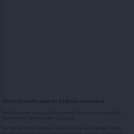
Hitro posredovanje do prihoda reševalcev
Poškodovanko so po prihodu prevzeli reševalci in jo prepeljali v
Univerzitetni klinični center Ljubljana.
Na Mestni občini Ljubljana so ob tem izpostavili pomen hitrega
odziva in ustrezne usposobljenosti mestnih redarjev za ukrepanje v