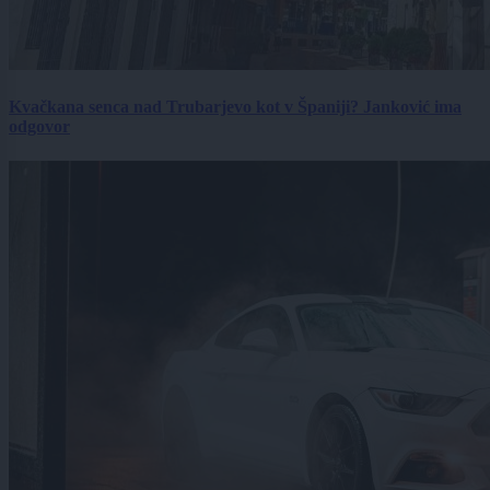
Kvačkana senca nad Trubarjevo kot v Španiji? Janković ima
odgovor