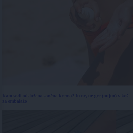
Kam sodi odslužena sončna krema? In ne, ne gre (nujno) v koš
za embalažo