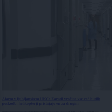
Alarm v ljubljanskem UKC: Zaradi vročine vse več hudih
poškodb, helikopterji pristajajo en za drugim