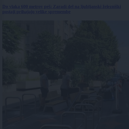
Do vlaka 600 metrov peš: Zaradi del na ljubljanski železniški
postaji prihajajo velike spremembe