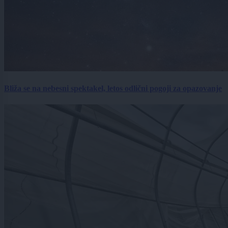
Bliža se na nebesni spektakel, letos odlični pogoji za opazovanje