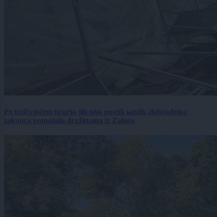
Po uničujočem neurju jih niso pustili samih, dobrodelna
zakonca pomagala družinama iz Zaloga