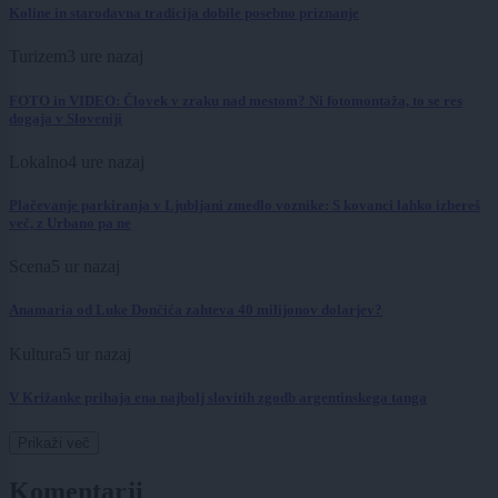
Koline in starodavna tradicija dobile posebno priznanje
Turizem
3 ure nazaj
FOTO in VIDEO: Človek v zraku nad mestom? Ni fotomontaža, to se res
dogaja v Sloveniji
Lokalno
4 ure nazaj
Plačevanje parkiranja v Ljubljani zmedlo voznike: S kovanci lahko izbereš
več, z Urbano pa ne
Scena
5 ur nazaj
Anamaria od Luke Dončića zahteva 40 milijonov dolarjev?
Kultura
5 ur nazaj
V Križanke prihaja ena najbolj slovitih zgodb argentinskega tanga
Prikaži več
Komentarji