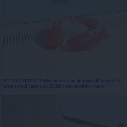
FOTO in VIDEO: Takšna gneča je na ljubljanskih kopališčih -
otroci zavzeli bazene, na Kodeljevem omejujejo vstop