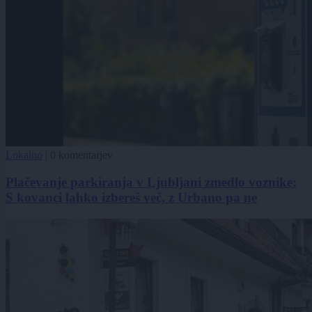
Lokalno
|
0 komentarjev
Plačevanje parkiranja v Ljubljani zmedlo voznike:
S kovanci lahko izbereš več, z Urbano pa ne