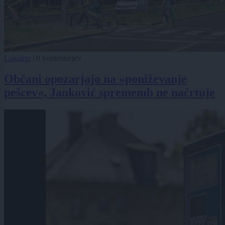
Lokalno
|
0 komentarjev
Občani opozarjajo na »poniževanje
pešcev«, Janković sprememb ne načrtuje