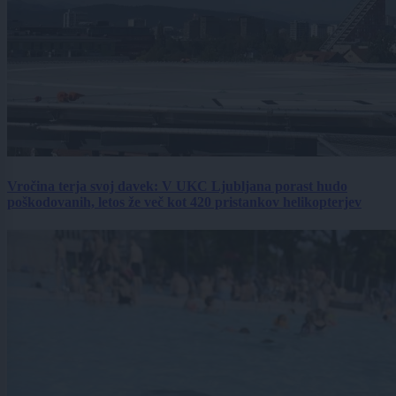
Vročina terja svoj davek: V UKC Ljubljana porast hudo
poškodovanih, letos že več kot 420 pristankov helikopterjev