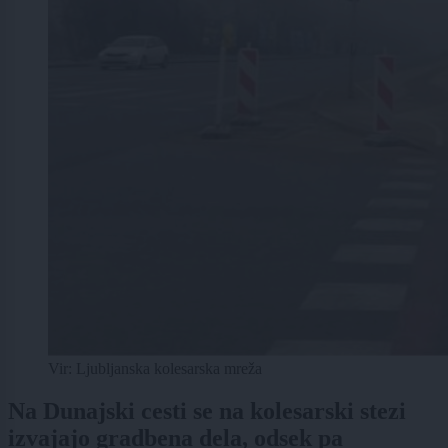
Vir: Ljubljanska kolesarska mreža
Na Dunajski cesti se na kolesarski stezi
izvajajo gradbena dela, odsek pa