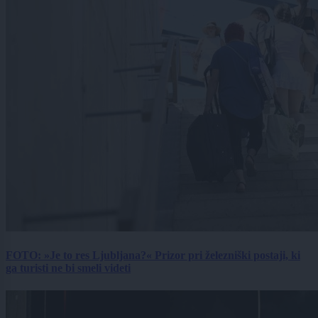
FOTO: »Je to res Ljubljana?« Prizor pri železniški postaji, ki
ga turisti ne bi smeli videti