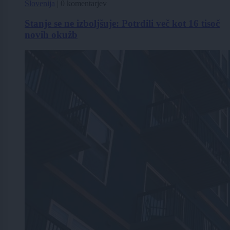
Slovenija
|
0 komentarjev
Stanje se ne izboljšuje: Potrdili več kot 16 tisoč
novih okužb