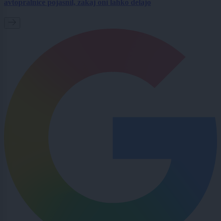
avtopralnice pojasnil, zakaj oni lahko delajo