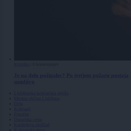
Kronika
|
0 komentarjev
Je na delu požigalec? Po tretjem požaru postaja
sumljivo
Ljubljanska kolesarska mreža
Mestna občina Ljubljana
Dela
Kolesarji
Pritožbe
Dunajska cesta
Kardeljeva ploščad
Kolesarska steza