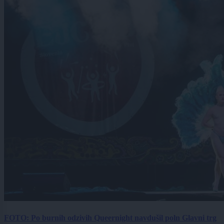
FOTO: Po burnih odzivih Queernight navdušil poln Glavni trg