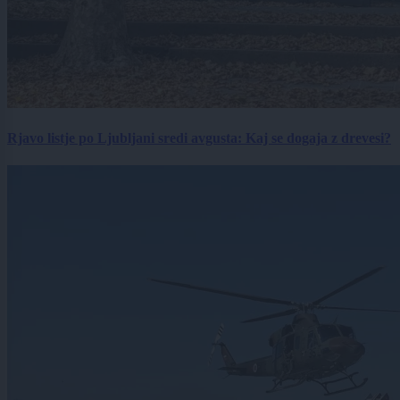
Rjavo listje po Ljubljani sredi avgusta: Kaj se dogaja z drevesi?