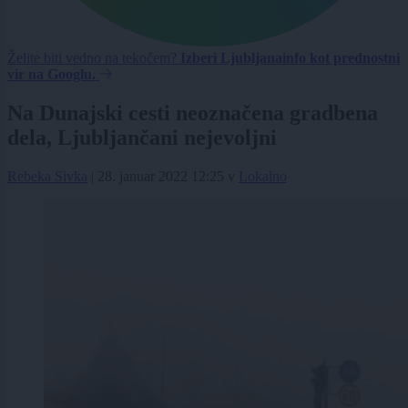
Želite biti vedno na tekočem?
Izberi Ljubljanainfo kot prednostni
vir na Googlu.
Na Dunajski cesti neoznačena gradbena
dela, Ljubljančani nejevoljni
Rebeka Sivka
|
28. januar 2022 12:25
v
Lokalno