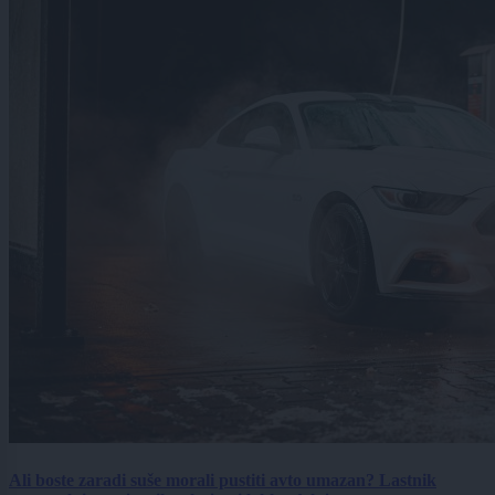
Ali boste zaradi suše morali pustiti avto umazan? Lastnik