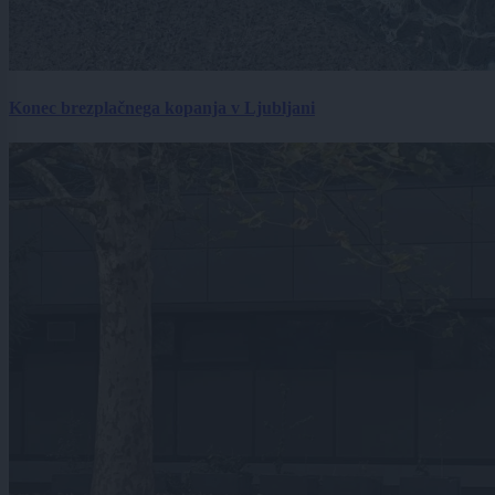
Konec brezplačnega kopanja v Ljubljani