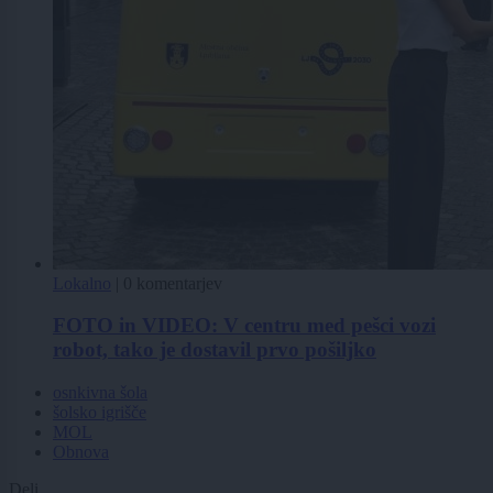
Lokalno
|
0 komentarjev
FOTO in VIDEO: V centru med pešci vozi
robot, tako je dostavil prvo pošiljko
osnkivna šola
šolsko igrišče
MOL
Obnova
Deli