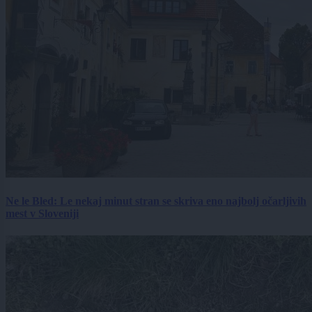
Ne le Bled: Le nekaj minut stran se skriva eno najbolj očarljivih
mest v Sloveniji