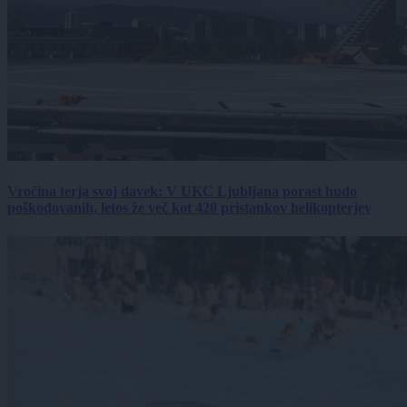
Vročina terja svoj davek: V UKC Ljubljana porast hudo
poškodovanih, letos že več kot 420 pristankov helikopterjev