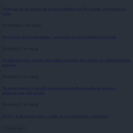
Prihajajo nočne prepovedi prodaje alkohola na Hrvaškem, v teh krajih že
velja
Slovenija
13 ur nazaj
Novi hit je »leno vrtnarjenje« - manj dela in več pridelka s temi triki
Kronika
13 ur nazaj
33-letni Slovenec končal v hrvaškem priporu: Povezujejo ga s tihotapljenjem
kokaina
Kronika
14 ur nazaj
Na polni plaži se je zgodilo nepričakovano: Drevo padlo na kopalce,
poškodovana tudi otroka
Kronika
15 ur nazaj
FOTO: Z gliserjem trčila v obalo, dve osebi končali v bolnišnici
Prikaži več