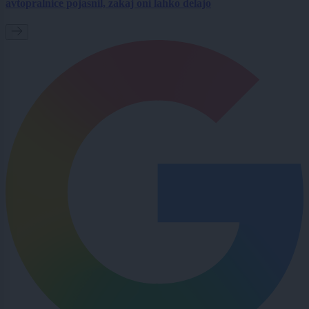
avtopralnice pojasnil, zakaj oni lahko delajo