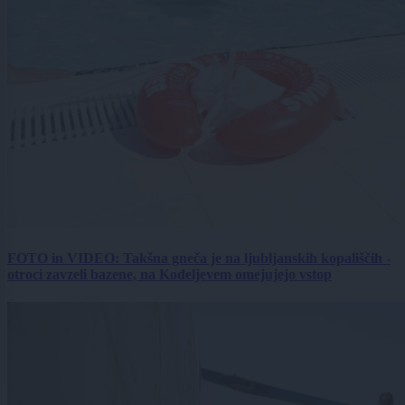
FOTO in VIDEO: Takšna gneča je na ljubljanskih kopališčih -
otroci zavzeli bazene, na Kodeljevem omejujejo vstop