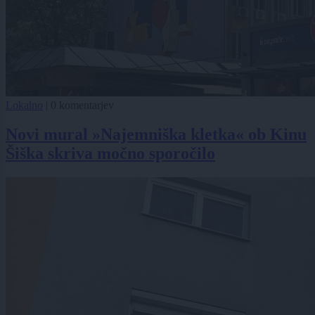
Lokalno
|
0 komentarjev
Novi mural »Najemniška kletka« ob Kinu
Šiška skriva močno sporočilo