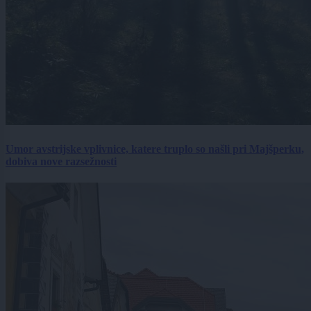
Umor avstrijske vplivnice, katere truplo so našli pri Majšperku,
dobiva nove razsežnosti