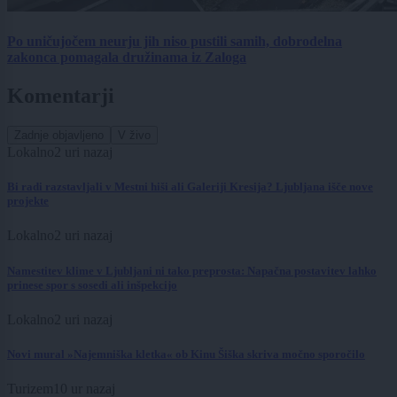
Po uničujočem neurju jih niso pustili samih, dobrodelna
zakonca pomagala družinama iz Zaloga
Komentarji
Zadnje objavljeno
V živo
Lokalno
2 uri nazaj
Bi radi razstavljali v Mestni hiši ali Galeriji Kresija? Ljubljana išče nove
projekte
Lokalno
2 uri nazaj
Namestitev klime v Ljubljani ni tako preprosta: Napačna postavitev lahko
prinese spor s sosedi ali inšpekcijo
Lokalno
2 uri nazaj
Novi mural »Najemniška kletka« ob Kinu Šiška skriva močno sporočilo
Turizem
10 ur nazaj