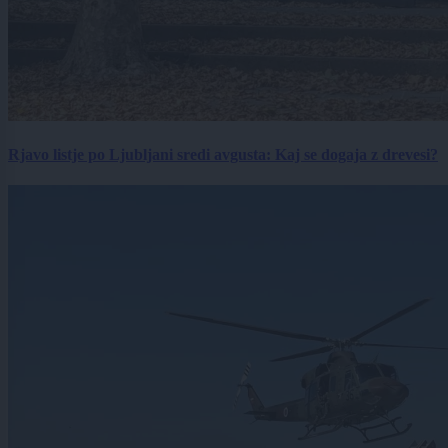
Rjavo listje po Ljubljani sredi avgusta: Kaj se dogaja z drevesi?