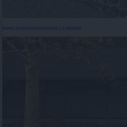
Konec brezplačnega kopanja v Ljubljani