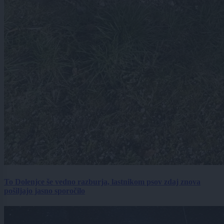
To Dolenjce še vedno razburja, lastnikom psov zdaj znova
pošiljajo jasno sporočilo