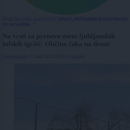
Želite biti vedno na tekočem?
Izberi Ljubljanainfo kot prednostni
vir na Googlu.
Na vrsti za prenovo osem ljubljanskih
šolskih igrišč: Občina čaka na denar
Ljubljanainfo
|
3. junij 2026 18:00
v
Lokalno