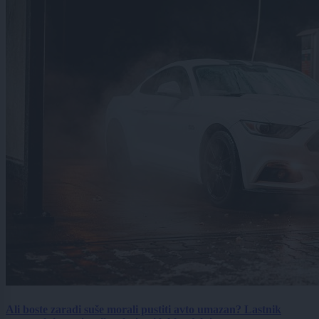
Ali boste zaradi suše morali pustiti avto umazan? Lastnik