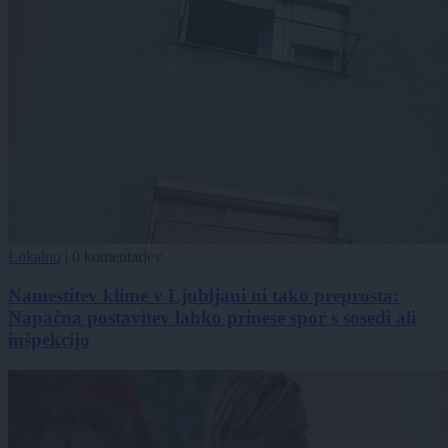
Lokalno
|
0 komentarjev
Namestitev klime v Ljubljani ni tako preprosta:
Napačna postavitev lahko prinese spor s sosedi ali
inšpekcijo