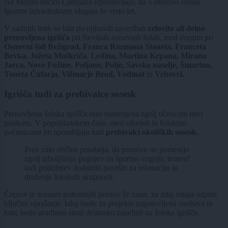
Na Mestni občini Ljubljana izpostavljajo, da v obnovo šolske
športne infrastrukture vlagajo že vrsto let.
V zadnjih letih so bila po njihovih navedbah
celovito ali delno
prenovljena igrišča
pri številnih osnovnih šolah, med drugim pri
Osnovni šoli Bežigrad, Franca Rozmana Staneta, Franceta
Bevka, Jožeta Moškriča, Ledina, Martina Krpana, Mirana
Jarca, Nove Fužine, Poljane, Polje, Savsko naselje, Šmartno,
Toneta Čufarja, Vižmarje Brod, Vodmat
in
Vrhovci.
Igrišča tudi za prebivalce sosesk
Prenovljena šolska igrišča niso namenjena zgolj učencem med
poukom. V popoldanskem času, med vikendi in šolskimi
počitnicami jih uporabljajo tudi
prebivalci okoliških sosesk.
Prav zato občina poudarja, da prenove ne pomenijo
zgolj izboljšanja pogojev za športno vzgojo, temveč
tudi pridobitev dodatnih površin za rekreacijo in
druženje lokalnih skupnosti.
Čeprav je seznam prihodnjih prenov že znan, za zdaj ostaja odprto
ključno vprašanje: kdaj bodo za projekte zagotovljena sredstva in
kdaj bodo gradbeni stroji dejansko zapeljali na šolska igrišča.