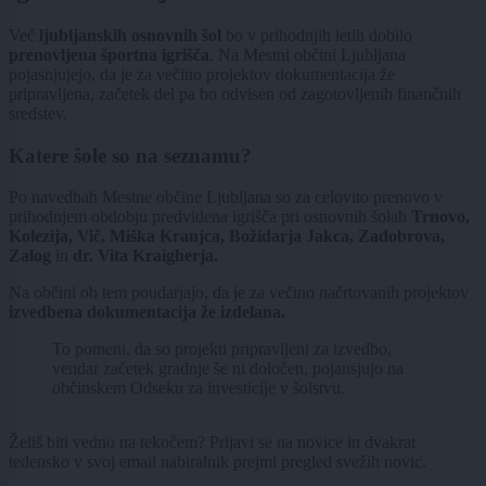
Več
ljubljanskih osnovnih šol
bo v prihodnjih letih dobilo
prenovljena športna igrišča
. Na Mestni občini Ljubljana
pojasnjujejo, da je za večino projektov dokumentacija že
pripravljena, začetek del pa bo odvisen od zagotovljenih finančnih
sredstev.
Katere šole so na seznamu?
Po navedbah Mestne občine Ljubljana so za celovito prenovo v
prihodnjem obdobju predvidena igrišča pri osnovnih šolah
Trnovo,
Kolezija, Vič, Miška Kranjca, Božidarja Jakca, Zadobrova,
Zalog
in
dr. Vita Kraigherja.
Na občini ob tem poudarjajo, da je za večino načrtovanih projektov
izvedbena dokumentacija že izdelana.
To pomeni, da so projekti pripravljeni za izvedbo,
vendar začetek gradnje še ni določen, pojansjujo na
občinskem Odseku za investicije v šolstvu.
Želiš biti vedno na tekočem? Prijavi se na novice in dvakrat
tedensko v svoj email nabiralnik prejmi pregled svežih novic.