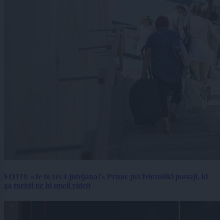
FOTO: »Je to res Ljubljana?« Prizor pri železniški postaji, ki
ga turisti ne bi smeli videti