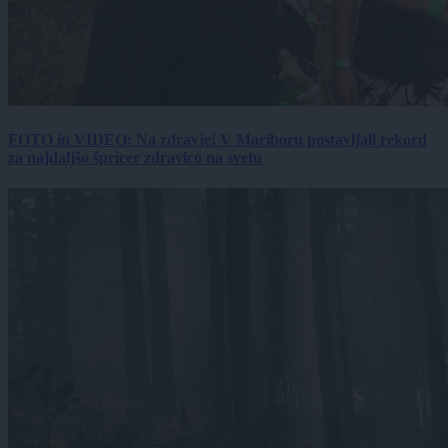
FOTO in VIDEO: Na zdravje! V Mariboru postavljali rekord
za najdaljšo špricer zdravico na svetu