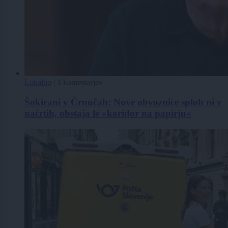
Lokalno
|
1 komentarjev
Šokirani v Črnučah: Nove obvoznice sploh ni v
načrtih, obstaja le »koridor na papirju«