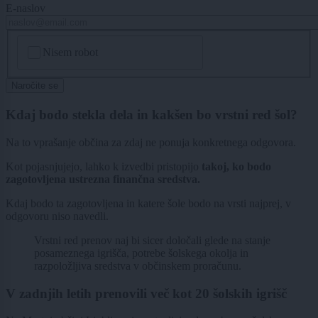
E-naslov
CAPTCHA
Nisem robot
Naročite se
Kdaj bodo stekla dela in kakšen bo vrstni red šol?
Na to vprašanje občina za zdaj ne ponuja konkretnega odgovora.
Kot pojasnjujejo, lahko k izvedbi pristopijo
takoj, ko bodo
zagotovljena ustrezna finančna sredstva.
Kdaj bodo ta zagotovljena in katere šole bodo na vrsti najprej, v
odgovoru niso navedli.
Vrstni red prenov naj bi sicer določali glede na stanje
posameznega igrišča, potrebe šolskega okolja in
razpoložljiva sredstva v občinskem proračunu.
V zadnjih letih prenovili več kot 20 šolskih igrišč