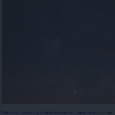
Bliža se na nebesni spektakel, letos odlični pogoji za opazovanje