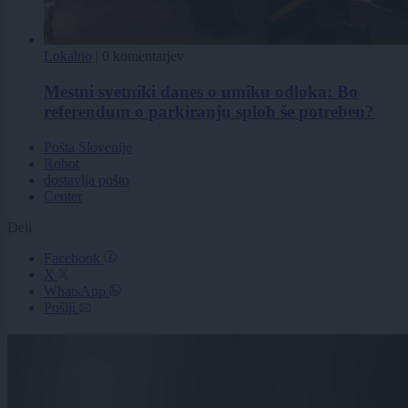
Lokalno
|
0 komentarjev
Mestni svetniki danes o umiku odloka: Bo
referendum o parkiranju sploh še potreben?
Pošta Slovenije
Robot
dostavlja pošto
Center
Deli
Facebook
X
WhatsApp
Pošlji