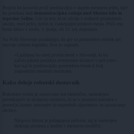
Projekt bo javnosti prvič predstavljen v starem mestnem jedru, kjer
bo potekala tudi
demonstracijska vožnja med Mestno hišo in
trgovino Soline.
Gre za test, ki se odvija v realnem prometnem
okolju, med pešci, turisti in vsakdanjim utripom mesta. Priča mu
boste lahko v sredo, 3. junija, ob 11. uri, dopoldan.
Na Pošti Slovenije poudarjajo, da gre za pomemben mejnik pri
razvoju urbane logistike. Kot so zapisali,
»Ljubljana bo med prvimi mesti v Sloveniji, ki bo
začela pilotni preizkus avtonomne dostave v peš coni«,
kar naj bi predstavljalo pomemben korak k bolj
trajnostnim mestnim storitvam.
Kako deluje robotski dostavnik
Robotsko vozilo je zasnovano kot električno, samodejno
premikajoče se dostavno sredstvo, ki se v prostoru orientira s
pomočjo kamer, senzorjev in naprednih algoritmov za zaznavanje
okolice.
Njegova hitrost je prilagojena pešcem, saj je namenjen
deljenju prostora z ljudmi v mestnem središču.