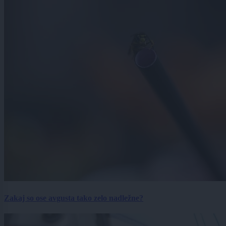
Zakaj so ose avgusta tako zelo nadležne?