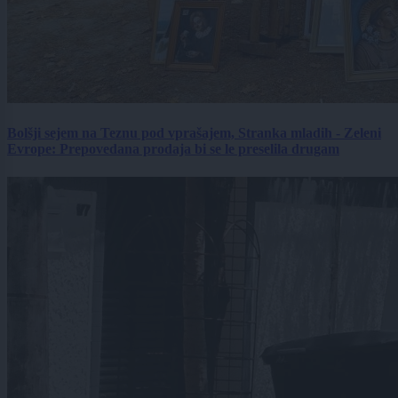
Bolšji sejem na Teznu pod vprašajem, Stranka mladih - Zeleni
Evrope: Prepovedana prodaja bi se le preselila drugam