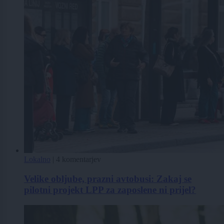
Lokalno
|
4 komentarjev
Velike obljube, prazni avtobusi: Zakaj se
pilotni projekt LPP za zaposlene ni prijel?