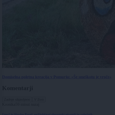
Domiselna poletna kreacija v Pomurju: »Še smeškotu je vroče«
Komentarji
Zadnje objavljeno
V živo
Kronika
59 minut nazaj
Umrl je Slavko Pregl, priljubljeni slovenski pisatelj in založnik