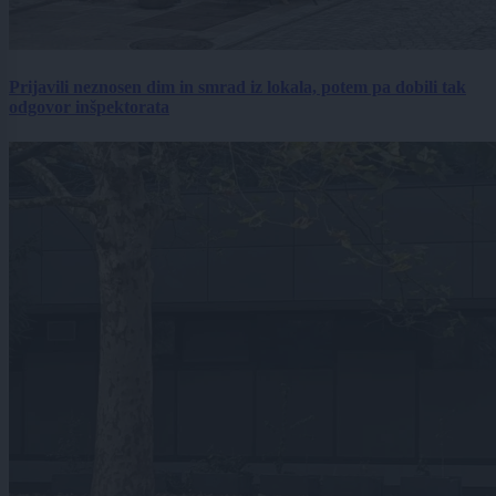
Prijavili neznosen dim in smrad iz lokala, potem pa dobili tak
odgovor inšpektorata