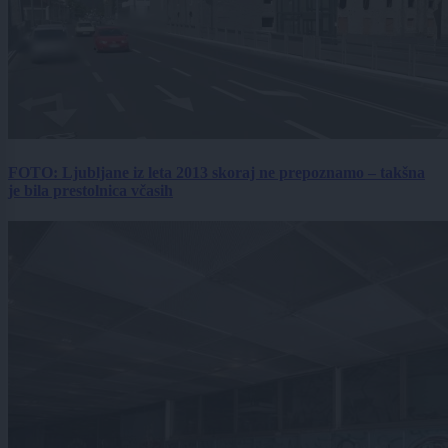
FOTO: Ljubljane iz leta 2013 skoraj ne prepoznamo – takšna
je bila prestolnica včasih