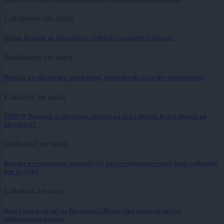
Lokalno
eno uro nazaj
Nočna invazija na Glavarjevi: »Mrgoli ogromnih ščurkov!«
Kronika
eno uro nazaj
Nesreča z e-skirojem v avtokampu, poškodovali sta se dve mladoletnici
Lokalno
3 ure nazaj
VIDEO: Ponujali so mu droge, policist pa stal v bližini. Kaj se dogaja na
Metelkovi?
Globalno
3 ure nazaj
Benetke z vstopninami zaslužile več kot pet milijonov evrov, bodo prihodnje
leto še višje?
Lokalno
4 ure nazaj
Drevo leta sredi del na Barjanski: Občina zdaj preverja zaščito
ljubljanskega ponosa