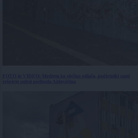
FOTO in VIDEO: Medtem ko občina odlaša, podjetniki sami
rešujejo ugled podhoda Ajdovščina