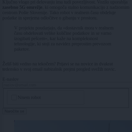
Ključno vlogo pri delovanju ima tudi povezljivost. Vozilo uporablja
zasebno 5G omrežje
, ki omogoča stalno komunikacijo z nadzornim
centrom Pošte Slovenije. Tako robot v realnem času obdeluje
podatke in sprejema odločitve o gibanju v prostoru.
V projektu poudarjajo, da »dostavnik mora v realnem
času obdelovati velike količine podatkov in se varno
izogibati pešcem«, kar kaže na kompleksnost
tehnologije, ki stoji za navidez preprostim prevozom
paketov.
Želiš biti vedno na tekočem? Prijavi se na novice in dvakrat
tedensko v svoj email nabiralnik prejmi pregled svežih novic.
E-naslov
CAPTCHA
Nisem robot
Naročite se