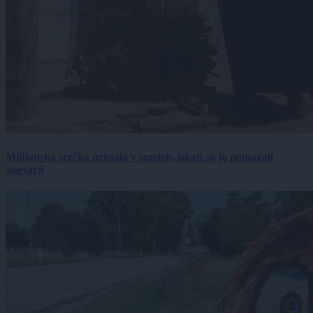
Milijonska srečka pristala v smeteh, iskati so jo pomagali
smetarji