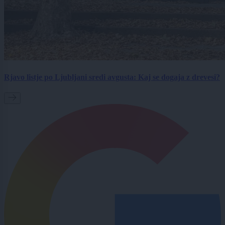
Rjavo listje po Ljubljani sredi avgusta: Kaj se dogaja z drevesi?