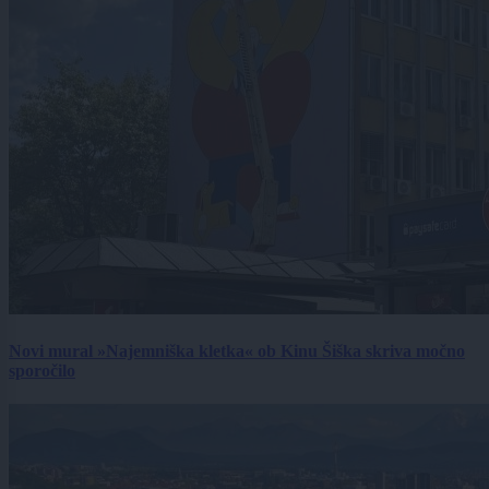
Novi mural »Najemniška kletka« ob Kinu Šiška skriva močno
sporočilo