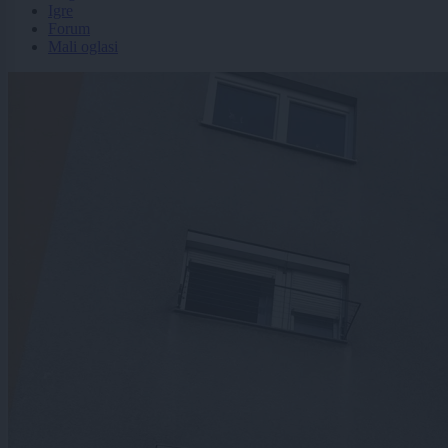
Igre
Forum
Mali oglasi