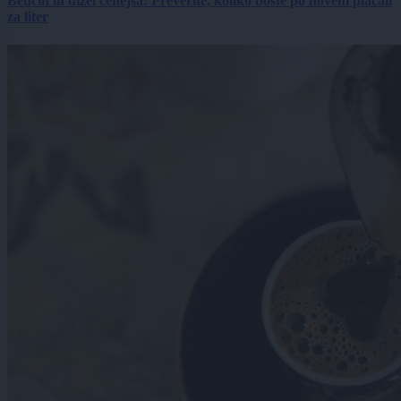
Bencin in dizel cenejša: Preverite, koliko boste po novem plačali
za liter