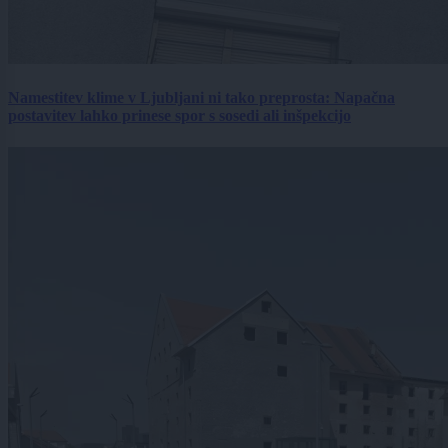
Namestitev klime v Ljubljani ni tako preprosta: Napačna
postavitev lahko prinese spor s sosedi ali inšpekcijo