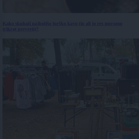
Kako skuhati najboljšo turško kavo (in ali jo res moramo
trikrat prevreti)?