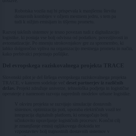
dostave.
Robotska vozila naj bi prispevala k manjšemu številu
dostavnih kombijev v ožjem mestnem jedru, s tem pa
tudi k nižjim emisijam in tišjemu prometu.
Razvoj takšnih sistemov je tesno povezan tudi z digitalizacijo
logistike, ki postaja vse bolj odvisna od podatkov, povezljivosti in
avtomatizacije. Po mnenju strokovnjakov gre za spremembo, ki
lahko dolgoročno vpliva na organizacijo mestnega prometa in način,
kako prebivalci prejemajo pošiljke.
Del evropskega raziskovalnega projekta TRACE
Slovenski pilot je del širšega evropskega raziskovalnega projekta
TRACE, v katerem sodeluje več
deset partnerjev iz različnih
držav.
Projekt združuje univerze, tehnološka podjetja in logistične
operaterje z namenom razvoja naprednih modelov urbane logistike.
V okviru projekta se razvijajo simulacije dostavnih
sistemov, optimizacija poti, uporaba električnih vozil ter
integracija digitalnih platform, ki omogočajo bolj
učinkovito upravljanje logističnih procesov. Končni cilj
je zmanjšanje emisij ogljikovega dioksida ter
vzpostavitev bolj trajnostnih dostavnih sistemov v