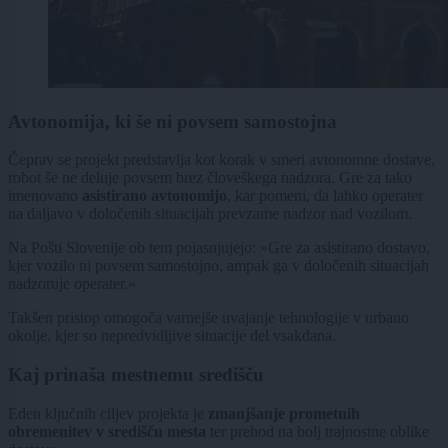
Avtonomija, ki še ni povsem samostojna
Čeprav se projekt predstavlja kot korak v smeri avtonomne dostave,
robot še ne deluje povsem brez človeškega nadzora. Gre za tako
imenovano
asistirano avtonomijo
, kar pomeni, da lahko operater
na daljavo v določenih situacijah prevzame nadzor nad vozilom.
Na Pošti Slovenije ob tem pojasnjujejo: »Gre za asistirano dostavo,
kjer vozilo ni povsem samostojno, ampak ga v določenih situacijah
nadzoruje operater.«
Takšen pristop omogoča varnejše uvajanje tehnologije v urbano
okolje, kjer so nepredvidljive situacije del vsakdana.
Kaj prinaša mestnemu središču
Eden ključnih ciljev projekta je
zmanjšanje prometnih
obremenitev v središču mesta
ter prehod na bolj trajnostne oblike