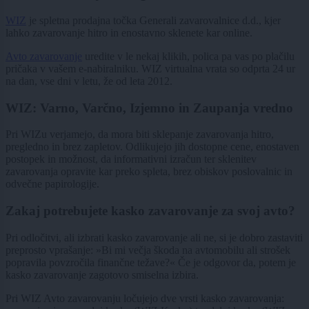
WIZ
je spletna prodajna točka Generali zavarovalnice d.d., kjer
lahko zavarovanje hitro in enostavno sklenete kar online.
Avto zavarovanje
uredite v le nekaj klikih, polica pa vas po plačilu
pričaka v vašem e-nabiralniku. WIZ virtualna vrata so odprta 24 ur
na dan, vse dni v letu, že od leta 2012.
WIZ: Varno, Varčno, Izjemno in Zaupanja vredno
Pri WIZu verjamejo, da mora biti sklepanje zavarovanja hitro,
pregledno in brez zapletov. Odlikujejo jih dostopne cene, enostaven
postopek in možnost, da informativni izračun ter sklenitev
zavarovanja opravite kar preko spleta, brez obiskov poslovalnic in
odvečne papirologije.
Zakaj potrebujete kasko zavarovanje za svoj avto?
Pri odločitvi, ali izbrati kasko zavarovanje ali ne, si je dobro zastaviti
preprosto vprašanje: »Bi mi večja škoda na avtomobilu ali strošek
popravila povzročila finančne težave?« Če je odgovor da, potem je
kasko zavarovanje zagotovo smiselna izbira.
Pri WIZ Avto zavarovanju ločujejo dve vrsti kasko zavarovanja: