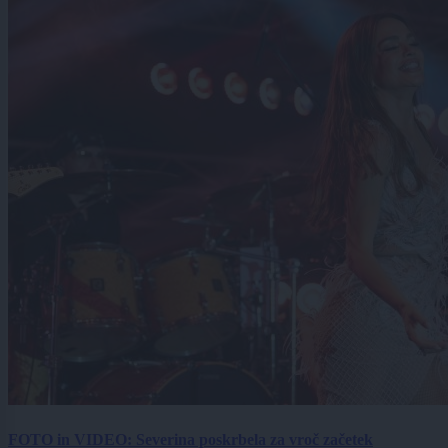
FOTO in VIDEO: Severina poskrbela za vroč začetek