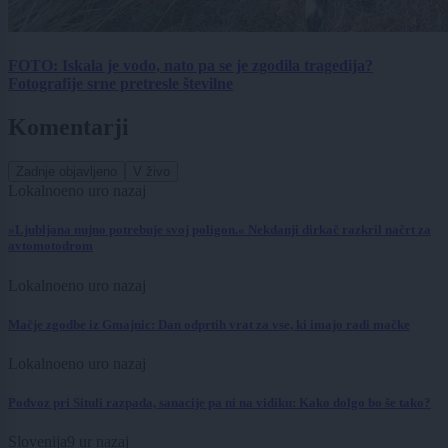
FOTO: Iskala je vodo, nato pa se je zgodila tragedija?
Fotografije srne pretresle številne
Komentarji
Zadnje objavljeno
V živo
Lokalno
eno uro nazaj
»Ljubljana nujno potrebuje svoj poligon.« Nekdanji dirkač razkril načrt za
avtomotodrom
Lokalno
eno uro nazaj
Mačje zgodbe iz Gmajnic: Dan odprtih vrat za vse, ki imajo radi mačke
Lokalno
eno uro nazaj
Podvoz pri Situli razpada, sanacije pa ni na vidiku: Kako dolgo bo še tako?
Slovenija
9 ur nazaj