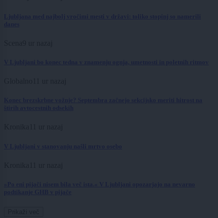
Ljubljana med najbolj vročimi mesti v državi: toliko stopinj so namerili
danes
Scena
9 ur nazaj
V Ljubljani bo konec tedna v znamenju ognja, umetnosti in poletnih ritmov
Globalno
11 ur nazaj
Konec brezskrbne vožnje? Septembra začnejo sekcijsko meriti hitrost na
štirih avtocestnih odsekih
Kronika
11 ur nazaj
V Ljubljani v stanovanju našli mrtvo osebo
Kronika
11 ur nazaj
»Po eni pijači nisem bila več ista.« V Ljubljani opozarjajo na nevarno
podtikanje GHB v pijače
Prikaži več