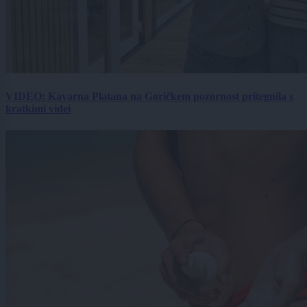
VIDEO: Kavarna Platana na Goričkem pozornost pritegnila s
kratkimi videi