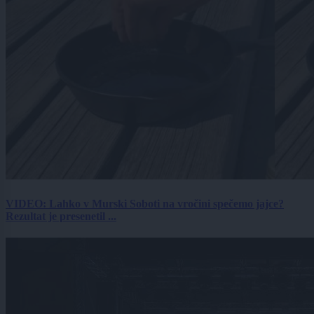
VIDEO: Lahko v Murski Soboti na vročini spečemo jajce?
Rezultat je presenetil ...