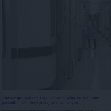
Alarm v ljubljanskem UKC: Zaradi vročine vse več hudih
poškodb, helikopterji pristajajo en za drugim