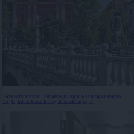
Nova skrivnost na Tromostovju: Izginila že druga kamnita
krogla, kdo odnaša dele zgodovinske ograje?