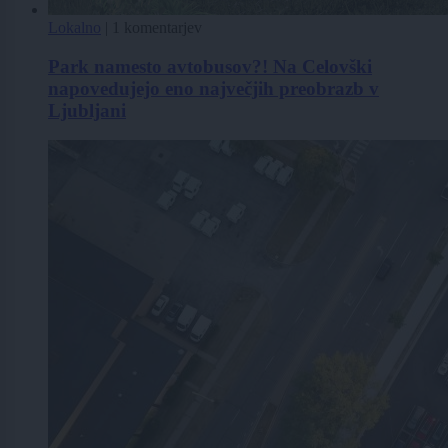
Lokalno
|
1 komentarjev
Park namesto avtobusov?! Na Celovški
napovedujejo eno največjih preobrazb v
Ljubljani