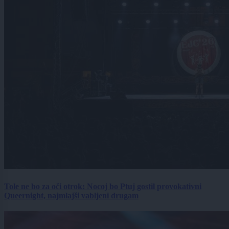
Tole ne bo za oči otrok: Nocoj bo Ptuj gostil provokativni
Queernight, najmlajši vabljeni drugam