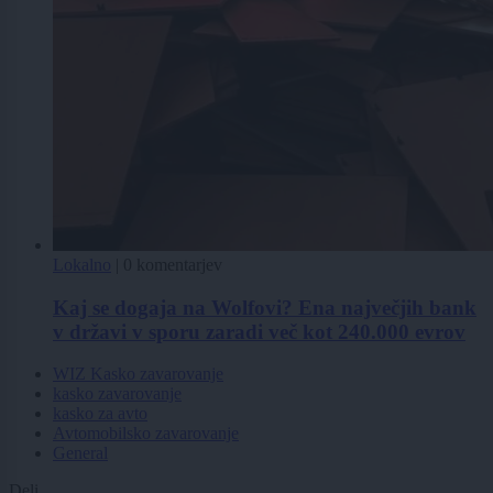
Lokalno
|
0 komentarjev
Kaj se dogaja na Wolfovi? Ena največjih bank
v državi v sporu zaradi več kot 240.000 evrov
WIZ Kasko zavarovanje
kasko zavarovanje
kasko za avto
Avtomobilsko zavarovanje
General
Deli