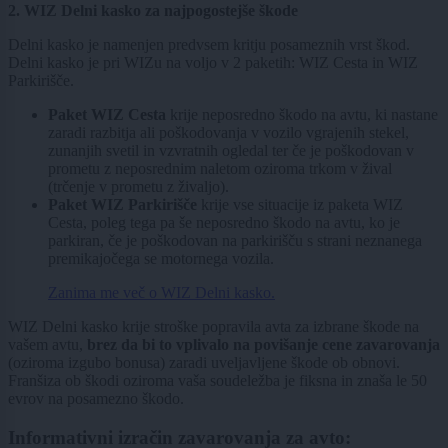
2. WIZ Delni kasko za najpogostejše škode
Delni kasko je namenjen predvsem kritju posameznih vrst škod.
Delni kasko je pri WIZu na voljo v 2 paketih: WIZ Cesta in WIZ
Parkirišče.
Paket WIZ Cesta
krije neposredno škodo na avtu, ki nastane
zaradi razbitja ali poškodovanja v vozilo vgrajenih stekel,
zunanjih svetil in vzvratnih ogledal ter če je poškodovan v
prometu z neposrednim naletom oziroma trkom v žival
(trčenje v prometu z živaljo).
Paket WIZ Parkirišče
krije vse situacije iz paketa WIZ
Cesta, poleg tega pa še neposredno škodo na avtu, ko je
parkiran, če je poškodovan na parkirišču s strani neznanega
premikajočega se motornega vozila.
Zanima me več o WIZ Delni kasko.
WIZ Delni kasko krije stroške popravila avta za izbrane škode na
vašem avtu,
brez da bi to vplivalo na povišanje cene zavarovanja
(oziroma izgubo bonusa) zaradi uveljavljene škode ob obnovi.
Franšiza ob škodi oziroma vaša soudeležba je fiksna in znaša le 50
evrov na posamezno škodo.
Informativni izračin zavarovanja za avto: