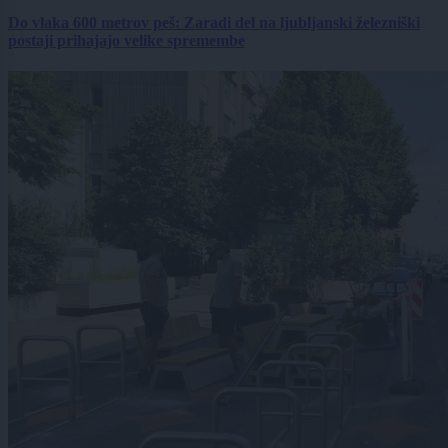
Do vlaka 600 metrov peš: Zaradi del na ljubljanski železniški
postaji prihajajo velike spremembe