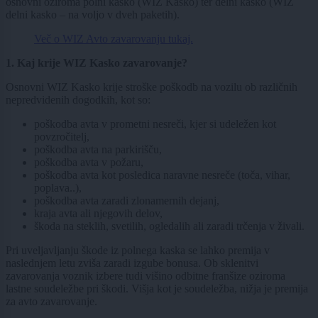
osnovni oziroma polni kasko (WIZ Kasko) ter delni kasko (WIZ
delni kasko – na voljo v dveh paketih).
Več o WIZ Avto zavarovanju tukaj.
1. Kaj krije WIZ Kasko zavarovanje?
Osnovni WIZ Kasko krije stroške poškodb na vozilu ob različnih
nepredvidenih dogodkih, kot so:
poškodba avta v prometni nesreči, kjer si udeležen kot
povzročitelj,
poškodba avta na parkirišču,
poškodba avta v požaru,
poškodba avta kot posledica naravne nesreče (toča, vihar,
poplava..),
poškodba avta zaradi zlonamernih dejanj,
kraja avta ali njegovih delov,
škoda na steklih, svetilih, ogledalih ali zaradi trčenja v živali.
Pri uveljavljanju škode iz polnega kaska se lahko premija v
naslednjem letu zviša zaradi izgube bonusa. Ob sklenitvi
zavarovanja voznik izbere tudi višino odbitne franšize oziroma
lastne soudeležbe pri škodi. Višja kot je soudeležba, nižja je premija
za avto zavarovanje.