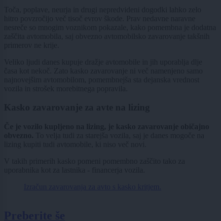
Toča, poplave, neurja in drugi nepredvideni dogodki lahko zelo
hitro povzročijo več tisoč evrov škode. Prav nedavne naravne
nesreče so mnogim voznikom pokazale, kako pomembna je dodatna
zaščita avtomobila, saj obvezno avtomobilsko zavarovanje takšnih
primerov ne krije.
Veliko ljudi danes kupuje dražje avtomobile in jih uporablja dlje
časa kot nekoč. Zato kasko zavarovanje ni več namenjeno samo
najnovejšim avtomobilom, pomembnejša sta dejanska vrednost
vozila in strošek morebitnega popravila.
Kasko zavarovanje za avte na lizing
Če je vozilo kupljeno na lizing, je kasko zavarovanje običajno
obvezno.
To velja tudi za starejša vozila, saj je danes mogoče na
lizing kupiti tudi avtomobile, ki niso več novi.
V takih primerih kasko pomeni pomembno zaščito tako za
uporabnika kot za lastnika - financerja vozila.
Izračun zavarovanja za avto s kasko kritjem.
Preberite še