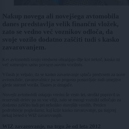
Nakup novega ali novejšega avtomobila
danes predstavlja velik finančni vložek,
zato se vedno več voznikov odloča, da
svoje vozilo dodatno zaščiti tudi s kasko
zavarovanjem.
Ker avtomobili svojo vrednost ohranjajo dlje kot nekoč, kasko ni
več namenjen samo povsem novim vozilom.
Včasih je veljalo, da se kasko zavarovanje splača predvsem za nove
avtomobile, zavarovalnice pa so pogosto postavljale tudi omejitve
glede starosti vozila. Danes je drugače.
Novejši avtomobili ostajajo vredni še vrsto let, stroški popravil in
rezervnih delov pa so vse višji, zato se mnogi vozniki odločajo za
dodatno zaščito tudi pri nekoliko starejših vozilih. Preden
podrobneje pogledamo, kaj krije kasko zavarovanje, pa najprej
nekaj besed o WIZ zavarovanjih.
WIZ zavarovanje, na trgu že od leta 2012