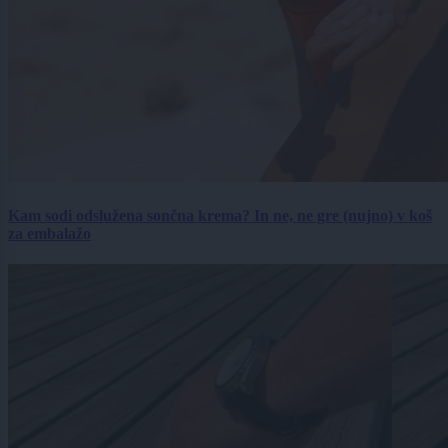
Kam sodi odslužena sončna krema? In ne, ne gre (nujno) v koš
za embalažo