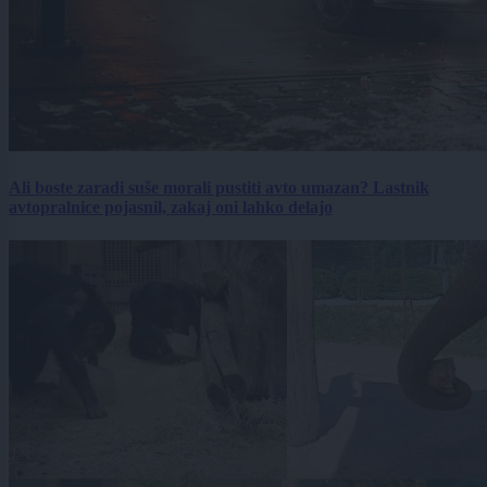
Ali boste zaradi suše morali pustiti avto umazan? Lastnik
avtopralnice pojasnil, zakaj oni lahko delajo