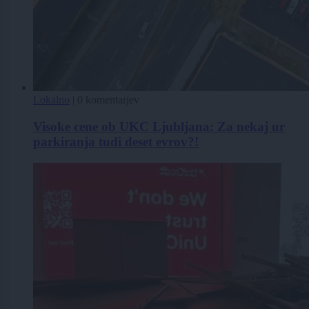
Lokalno
|
0 komentarjev
Visoke cene ob UKC Ljubljana: Za nekaj ur
parkiranja tudi deset evrov?!