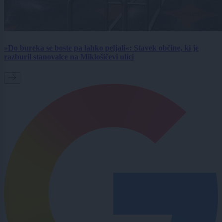
»Do bureka se boste pa lahko peljali«: Stavek občine, ki je
razburil stanovalce na Miklošičevi ulici