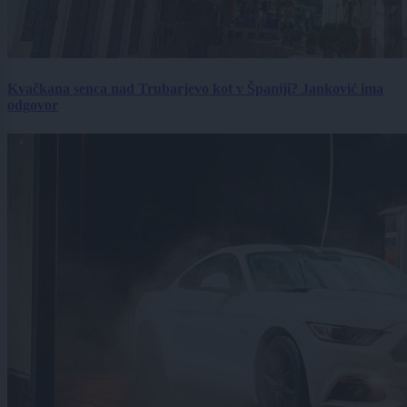
Kvačkana senca nad Trubarjevo kot v Španiji? Janković ima
odgovor