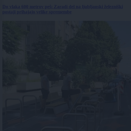
Do vlaka 600 metrov peš: Zaradi del na ljubljanski železniški
postaji prihajajo velike spremembe