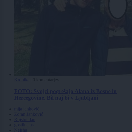
Kronika
|
0 komentarjev
FOTO: Svojci pogrešajo Alana iz Bosne in
Hercegovine. Bil naj bi v Ljubljani
mija janković
Zoran Janković
Rojstni dan
gostilna as
Neisha