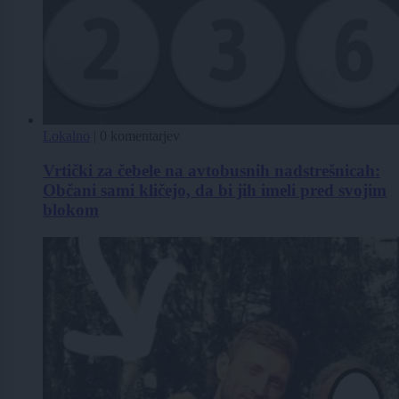
Lokalno
|
0 komentarjev
Vrtički za čebele na avtobusnih nadstrešnicah:
Občani sami kličejo, da bi jih imeli pred svojim
blokom