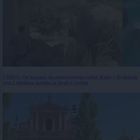
VIDEO: Od bazenov do zamrznjenega sadja: Kako v živalskem
vrtu Ljubljana skrbijo za živali v vročini