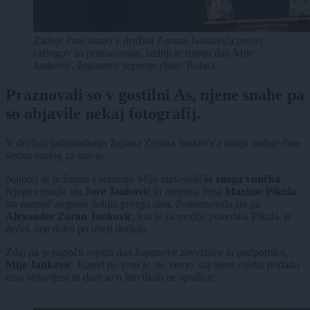
Zadnje čase imajo v družini Zorana Jankovića precej
razlogov za praznovanje, zadnji je rojstni dan Mije
Janković, županove soproge (foto: Bobo).
Praznovali so v gostilni As, njene snahe pa
so objavile nekaj fotografij.
V družini ljubljanskega župana Zorana Jankovića imajo zadnje čase
vedno razlog za slavje.
Najprej se je župan s soprogo Mijo razveselil
še enega vnučka
.
Njegov mlajši sin
Jure Janković
in njegova žena
Maxime Pikula
sta namreč avgusta dobila prvega sina. Poimenovala sta ga
Alexander Zoran Janković
; kot je za medije povedala Pikula, je
deček ime dobil po obeh dedkih.
Zdaj pa je napočil rojstni dan županove zaveznice in podpornice,
Mije Janković
. Kateri po vrsti je, ne vemo, saj njeni rojstni podatki
niso objavljeni in dam se o številkah ne sprašuje.