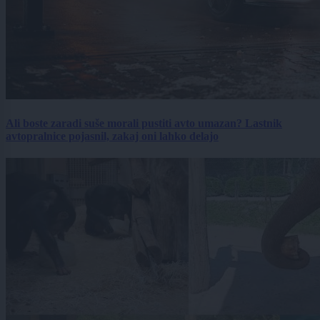
Ali boste zaradi suše morali pustiti avto umazan? Lastnik
avtopralnice pojasnil, zakaj oni lahko delajo