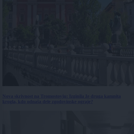
Nova skrivnost na Tromostovju: Izginila že druga kamnita
krogla, kdo odnaša dele zgodovinske ograje?