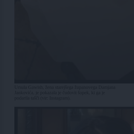
Ursula Gawish, žena starejšega županovega Damjana
Jankovića, je pokazala je čudovit šopek, ki ga je
podarila tašči (vir: Instagram).