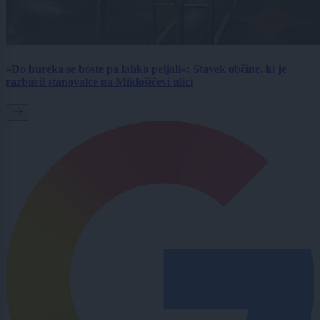
»Do bureka se boste pa lahko peljali«: Stavek občine, ki je
razburil stanovalce na Miklošičevi ulici