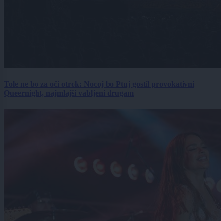
Tole ne bo za oči otrok: Nocoj bo Ptuj gostil provokativni
Queernight, najmlajši vabljeni drugam