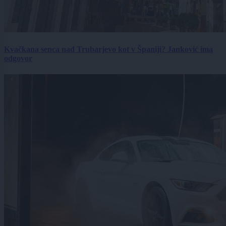
Kvačkana senca nad Trubarjevo kot v Španiji? Janković ima
odgovor