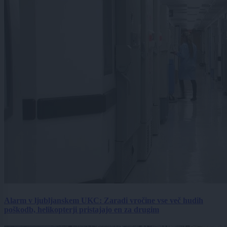
Alarm v ljubljanskem UKC: Zaradi vročine vse več hudih
poškodb, helikopterji pristajajo en za drugim