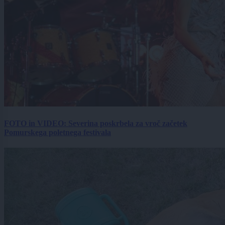
FOTO in VIDEO: Severina poskrbela za vroč začetek
Pomurskega poletnega festivala