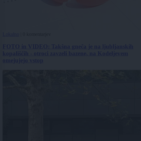
Lokalno
|
0 komentarjev
FOTO in VIDEO: Takšna gneča je na ljubljanskih
kopališčih - otroci zavzeli bazene, na Kodeljevem
omejujejo vstop