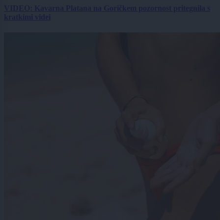
VIDEO: Kavarna Platana na Goričkem pozornost pritegnila s
kratkimi videi