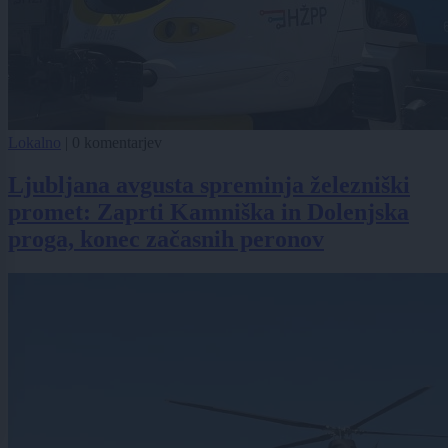
Lokalno
|
0 komentarjev
Ljubljana avgusta spreminja železniški
promet: Zaprti Kamniška in Dolenjska
proga, konec začasnih peronov