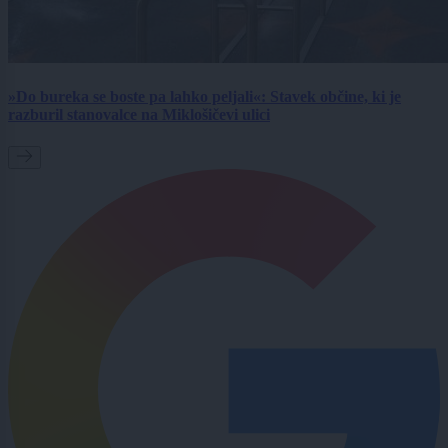
»Do bureka se boste pa lahko peljali«: Stavek občine, ki je
razburil stanovalce na Miklošičevi ulici