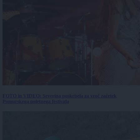
FOTO in VIDEO: Severina poskrbela za vroč začetek
Pomurskega poletnega festivala