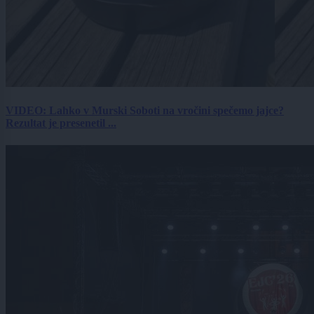
VIDEO: Lahko v Murski Soboti na vročini spečemo jajce?
Rezultat je presenetil ...