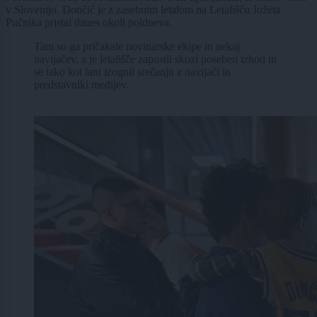
v Slovenijo. Dončić je z zasebnim letalom na Letališču Jožeta
Pučnika pristal danes okoli poldneva.
Tam so ga pričakale novinarske ekipe in nekaj
navijačev, a je letališče zapustil skozi poseben izhod in
se tako kot lani izognil srečanju z navijači in
predstavniki medijev.