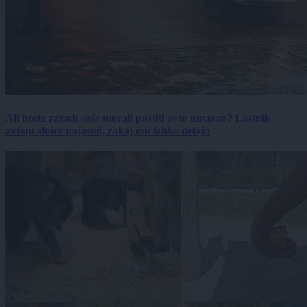
Ali boste zaradi suše morali pustiti avto umazan? Lastnik
avtopralnice pojasnil, zakaj oni lahko delajo