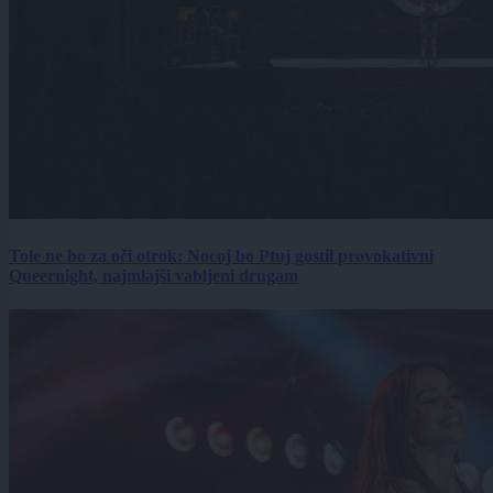
Tole ne bo za oči otrok: Nocoj bo Ptuj gostil provokativni
Queernight, najmlajši vabljeni drugam