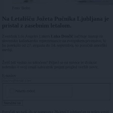
Foto: Bobo
Na Letališču Jožeta Pučnika Ljubljana je
pristal z zasebnim letalom.
Zvezdnik Los Angeles Lakers
Luka
Dončić
načrtuje nastop za
slovensko košarkarsko reprezentanco na evropskem prvenstvu, ki
bo potekalo od 27. avgusta do 14. septembra, so poročali ameriški
mediji.
Želiš biti vedno na tekočem? Prijavi se na novice in dvakrat
tedensko v svoj email nabiralnik prejmi pregled svežih novic.
E-naslov
CAPTCHA
Nisem robot
Naročite se
Poročali so tudi, da se namerava 26-letni Ljubljančan ta teden vrniti