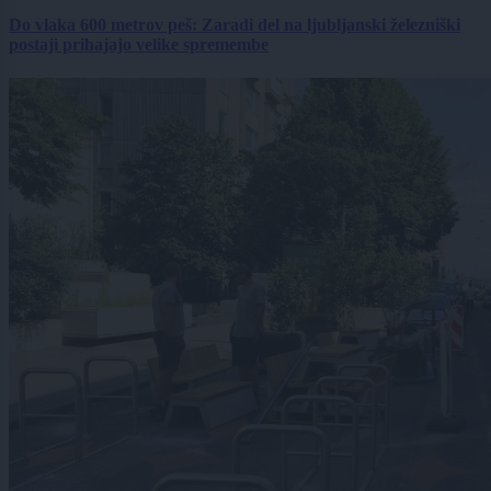
Do vlaka 600 metrov peš: Zaradi del na ljubljanski železniški
postaji prihajajo velike spremembe