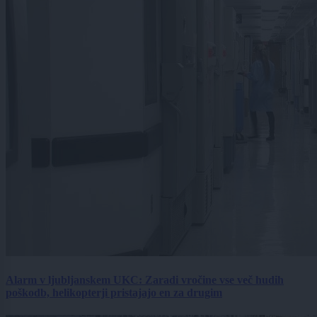
Alarm v ljubljanskem UKC: Zaradi vročine vse več hudih
poškodb, helikopterji pristajajo en za drugim