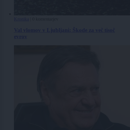
Kronika
|
0 komentarjev
Val vlomov v Ljubljani: Škode za več tisoč
evrov