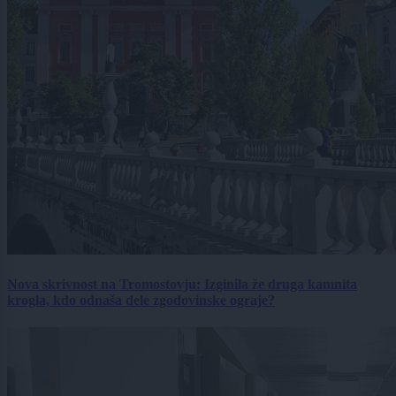
Nova skrivnost na Tromostovju: Izginila že druga kamnita
krogla, kdo odnaša dele zgodovinske ograje?