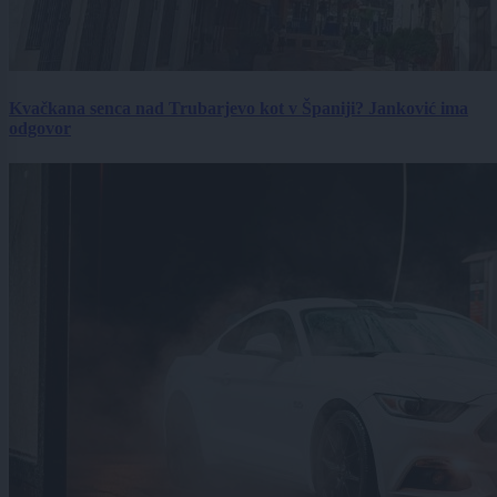
Kvačkana senca nad Trubarjevo kot v Španiji? Janković ima
odgovor