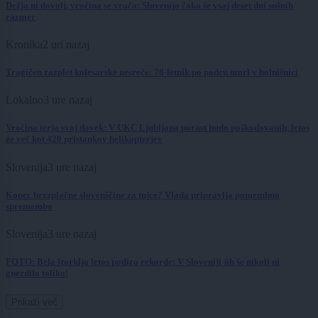
Dežja ni dovolj, vročina se vrača: Slovenijo čaka še vsaj deset dni sušnih
razmer
Kronika
2 uri nazaj
Tragičen razplet kolesarske nesreče: 78-letnik po padcu umrl v bolnišnici
Lokalno
3 ure nazaj
Vročina terja svoj davek: V UKC Ljubljana porast hudo poškodovanih, letos
že več kot 420 pristankov helikopterjev
Slovenija
3 ure nazaj
Konec brezplačne slovenščine za tujce? Vlada pripravlja pomembno
spremembo
Slovenija
3 ure nazaj
FOTO: Bela štorklja letos podira rekorde: V Sloveniji jih še nikoli ni
gnezdilo toliko!
Prikaži več