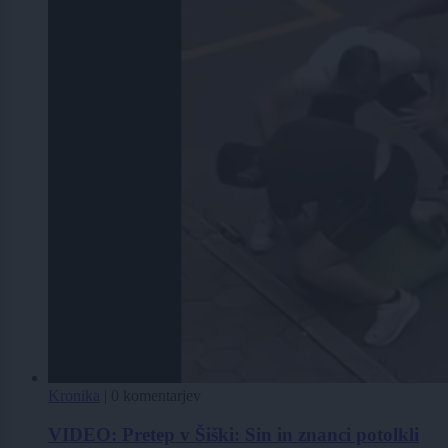
Kronika
|
0 komentarjev
VIDEO: Pretep v Šiški: Sin in znanci potolkli