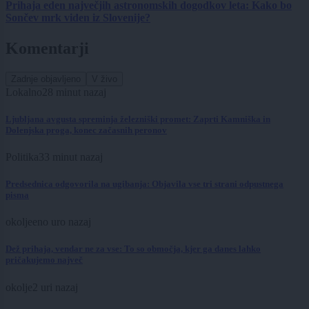
Prihaja eden največjih astronomskih dogodkov leta: Kako bo
Sončev mrk viden iz Slovenije?
Komentarji
Zadnje objavljeno
V živo
Lokalno
28 minut nazaj
Ljubljana avgusta spreminja železniški promet: Zaprti Kamniška in
Dolenjska proga, konec začasnih peronov
Politika
33 minut nazaj
Predsednica odgovorila na ugibanja: Objavila vse tri strani odpustnega
pisma
okolje
eno uro nazaj
Dež prihaja, vendar ne za vse: To so območja, kjer ga danes lahko
pričakujemo največ
okolje
2 uri nazaj