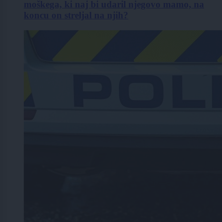
moškega, ki naj bi udaril njegovo mamo, na
koncu on streljal na njih?