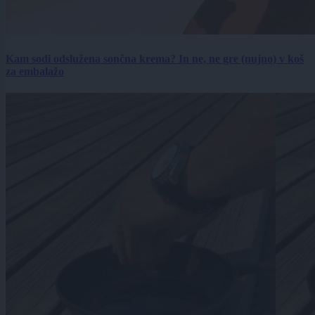
Kam sodi odslužena sončna krema? In ne, ne gre (nujno) v koš
za embalažo