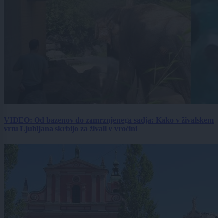
VIDEO: Od bazenov do zamrznjenega sadja: Kako v živalskem
vrtu Ljubljana skrbijo za živali v vročini