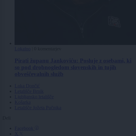
Lokalno
|
0 komentarjev
Pirati županu Jankoviću: Posluje z osebami, ki
so pod drobnogledom slovenskih in tujih
obveščevalnih služb
Luka Dončić
Letališče Brnik
Ljubljansko letališče
Košarka
Letališče Jožeta Pučnika
Deli
Facebook
X