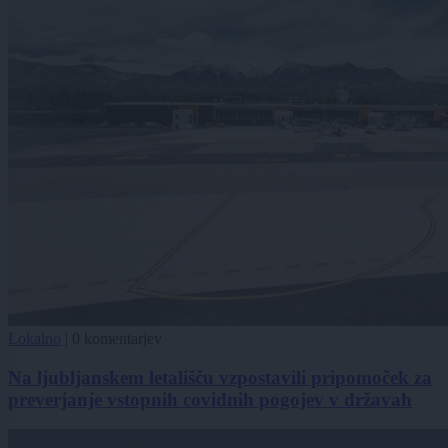
Lokalno
|
0 komentarjev
Na ljubljanskem letališču vzpostavili pripomoček za
preverjanje vstopnih covidnih pogojev v državah