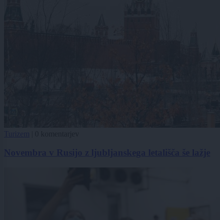
Turizem
|
0 komentarjev
Novembra v Rusijo z ljubljanskega letališča še lažje