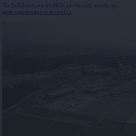
Na ljubljanskem letališču pozdravili nemškega
nizkocenovnega prevoznika