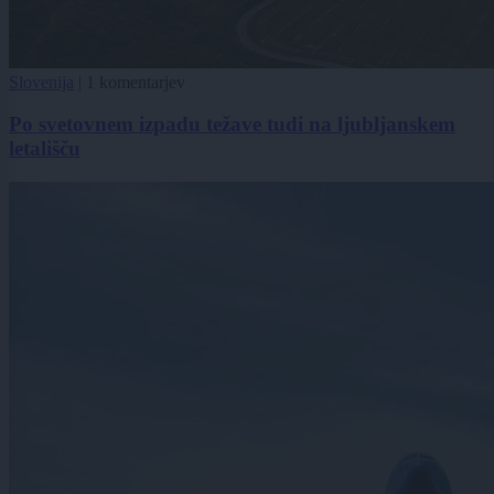
Slovenija
|
1 komentarjev
Po svetovnem izpadu težave tudi na ljubljanskem
letališču