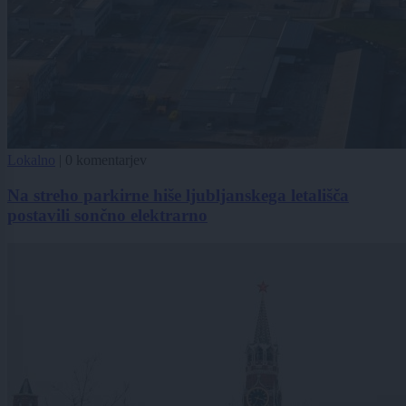
Lokalno
|
0 komentarjev
Na streho parkirne hiše ljubljanskega letališča
postavili sončno elektrarno