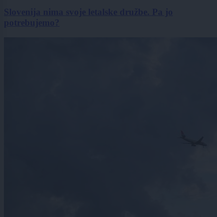
Slovenija nima svoje letalske družbe. Pa jo
potrebujemo?