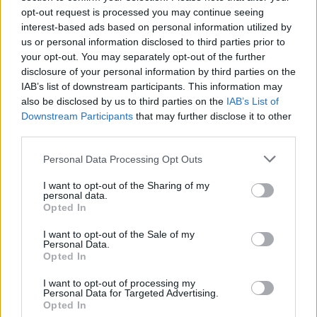
opt-out request is processed you may continue seeing
interest-based ads based on personal information utilized by
Kronika
eno uro nazaj
us or personal information disclosed to third parties prior to
Tragičen razplet kolesarske nesreče: 78-letnik po padcu umrl v bolnišnici
your opt-out. You may separately opt-out of the further
disclosure of your personal information by third parties on the
Lokalno
2 uri nazaj
IAB’s list of downstream participants. This information may
also be disclosed by us to third parties on the
IAB’s List of
Vročina terja svoj davek: V UKC Ljubljana porast hudo poškodovanih, letos
Prijavi se na cajtng
Downstream Participants
that may further disclose it to other
že več kot 420 pristankov helikopterjev
third parties.
Slovenija
2 uri nazaj
Personal Data Processing Opt Outs
Konec brezplačne slovenščine za tujce? Vlada pripravlja pomembno
I want to opt-out of the Sharing of my
spremembo
personal data.
Opted In
Slovenija
2 uri nazaj
I want to opt-out of the Sale of my
Personal Data.
FOTO: Bela štorklja letos podira rekorde: V Sloveniji jih še nikoli ni
gnezdilo toliko!
Opted In
Nogomet
3 ure nazaj
I want to opt-out of processing my
Personal Data for Targeted Advertising.
Opted In
UEFA izbrala Ljubljančana: Rade Obrenović bo sodil na evropskem