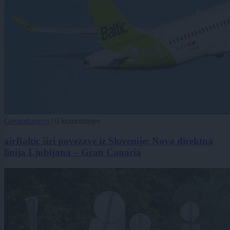
Gospodarstvo
|
0 komentarjev
airBaltic širi povezave iz Slovenije: Nova direktna
linija Ljubljana – Gran Canaria