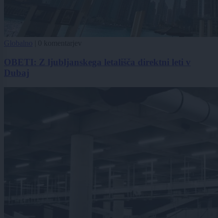
Globalno
|
0 komentarjev
OBETI: Z ljubljanskega letališča direktni leti v
Dubaj