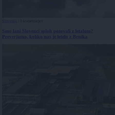
Slovenija
|
0 komentarjev
Smo lani Slovenci sploh potovali z letalom?
Preverjamo, koliko nas je letelo z Brnika