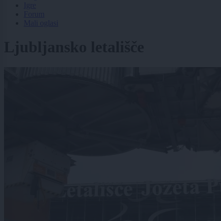
Igre
Forum
Mali oglasi
Ljubljansko letališče