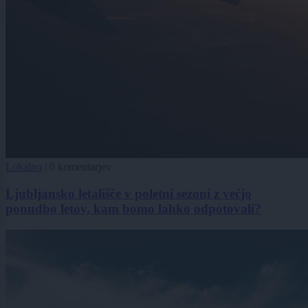
Lokalno
|
0 komentarjev
Ljubljansko letališče v poletni sezoni z večjo
ponudbo letov, kam bomo lahko odpotovali?