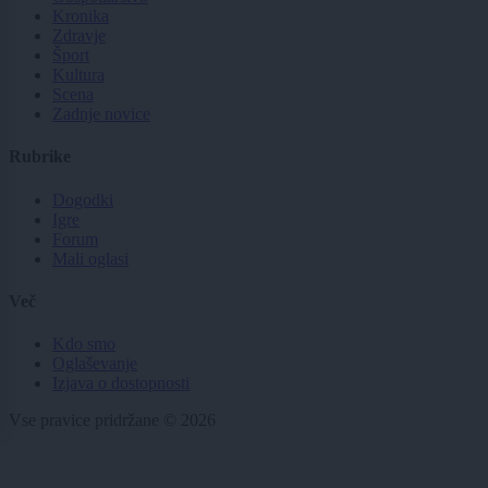
Kronika
Zdravje
Šport
Kultura
Scena
Zadnje novice
Rubrike
Dogodki
Igre
Forum
Mali oglasi
Več
Kdo smo
Oglaševanje
Izjava o dostopnosti
Vse pravice pridržane © 2026