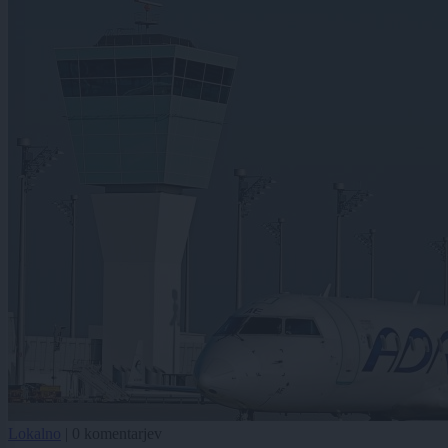
Lokalno
|
0 komentarjev