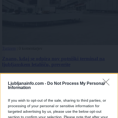
Turizem
|
0 komentarjev
Znano, kdaj se odpira nov potniški terminal na
ljubljanskem letališču, preverite
1
2
Ljubljanainfo.com -
Do Not Process My Personal
Information
Zadnje objavljeno
V živo
If you wish to opt-out of the sale, sharing to third parties, or
okolje
41 minut nazaj
processing of your personal or sensitive information for
targeted advertising by us, please use the below opt-out
Dežja ni dovolj, vročina se vrača: Slovenijo čaka še vsaj deset dni sušnih
section to confirm your selection. Please note that after your
razmer