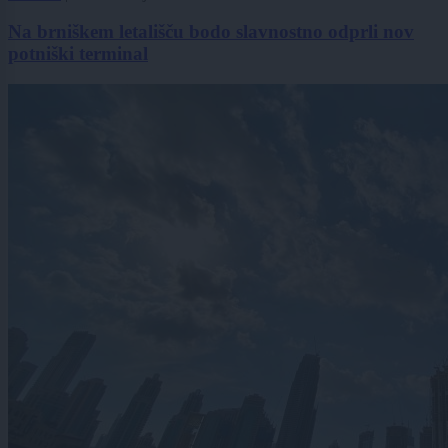
Na brniškem letališču bodo slavnostno odprli nov
potniški terminal