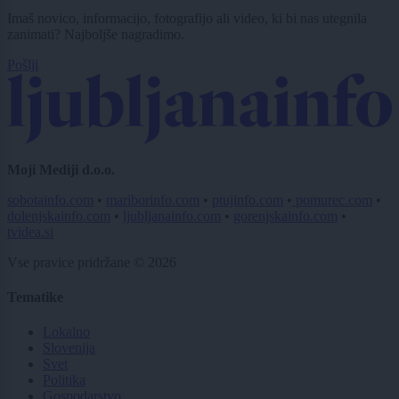
Imaš novico, informacijo, fotografijo ali video, ki bi nas utegnila
zanimati? Najboljše nagradimo.
Pošlji
Moji Mediji d.o.o.
sobotainfo.com
•
mariborinfo.com
•
ptujinfo.com
•
pomurec.com
•
dolenjskainfo.com
•
ljubljanainfo.com
•
gorenjskainfo.com
•
tvidea.si
Vse pravice pridržane © 2026
Tematike
Lokalno
Slovenija
Svet
Politika
Gospodarstvo