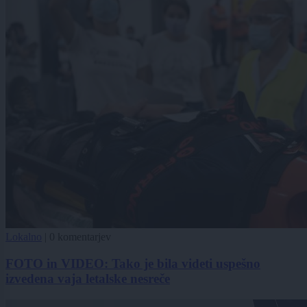
Lokalno
|
0 komentarjev
FOTO in VIDEO: Tako je bila videti uspešno
izvedena vaja letalske nesreče