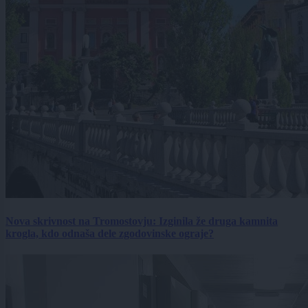
Nova skrivnost na Tromostovju: Izginila že druga kamnita
krogla, kdo odnaša dele zgodovinske ograje?