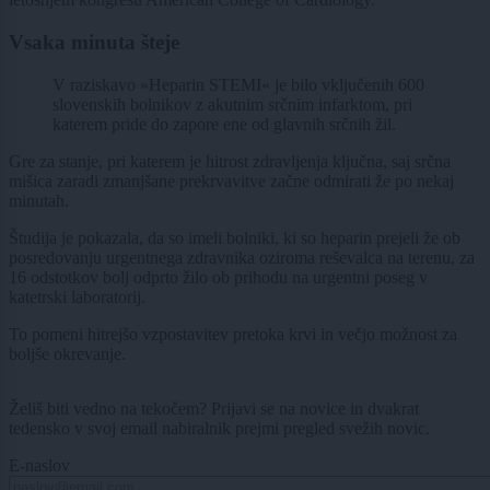
Vsaka minuta šteje
V raziskavo »Heparin STEMI« je bilo vključenih 600
slovenskih bolnikov z akutnim srčnim infarktom, pri
katerem pride do zapore ene od glavnih srčnih žil.
Gre za stanje, pri katerem je hitrost zdravljenja ključna, saj srčna
mišica zaradi zmanjšane prekrvavitve začne odmirati že po nekaj
minutah.
Študija je pokazala, da so imeli bolniki, ki so heparin prejeli že ob
posredovanju urgentnega zdravnika oziroma reševalca na terenu, za
16 odstotkov bolj odprto žilo ob prihodu na urgentni poseg v
katetrski laboratorij.
To pomeni hitrejšo vzpostavitev pretoka krvi in večjo možnost za
boljše okrevanje.
Želiš biti vedno na tekočem? Prijavi se na novice in dvakrat
tedensko v svoj email nabiralnik prejmi pregled svežih novic.
E-naslov