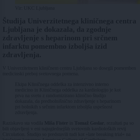
Vir: UKC Ljubljana
Študija Univerzitetnega kliničnega centra
Ljubljana je dokazala, da zgodnje
zdravljenje s heparinom pri srčnem
infarktu pomembno izboljša izid
zdravljenja.
V Univerzitetnem kliničnem centru Ljubljana so dosegli pomemben
medicinski preboj svetovnega pomena.
Ekipa Kliničnega oddelka za intenzivno interno
medicino in Kliničnega oddelka za kardiologijo je kot
prva na svetu z randomizirano klinično študijo
dokazala, da predbolnišnično zdravljenje s heparinom
pri bolnikih s srčnim infarktom izboljša uspešnost
zdravljenja.
Raziskavo sta vodila
Miša Fister
in
Tomaž Goslar
, rezultati pa so
bili objavljeni v eni najuglednejših svetovnih kardioloških revij
Circulation. Študijo so predstavili tudi kot »late breaking trial« na
letošnjem kongresu American College of Cardiology.