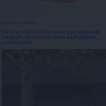
Lokalno
|
0 komentarjev
FOTO in VIDEO: Takšna gneča je na ljubljanskih
kopališčih - otroci zavzeli bazene, na Kodeljevem
omejujejo vstop