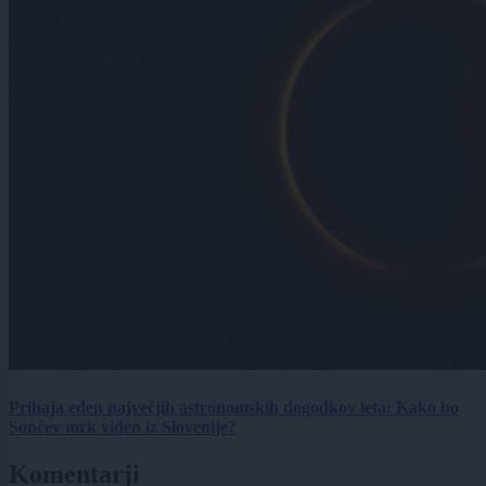
Prihaja eden največjih astronomskih dogodkov leta: Kako bo
Sončev mrk viden iz Slovenije?
Komentarji