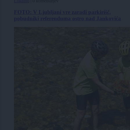
Lokalno
|
0 komentarjev
FOTO: V Ljubljani vre zaradi parkirišč,
pobudniki referenduma ostro nad Jankovića