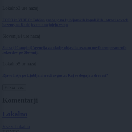
Lokalno
3 ure nazaj
FOTO in VIDEO: Takšna gneča je na ljubljanskih kopališčih - otroci zavzeli
bazene, na Kodeljevem omejujejo vstop
Slovenija
4 ure nazaj
Skoraj 40 stopinj! Agencija za okolje objavila seznam novih temperaturnih
rekordov po Sloveniji
Lokalno
5 ur nazaj
Rjavo listje po Ljubljani sredi avgusta: Kaj se dogaja z drevesi?
Prikaži več
Komentarji
Lokalno
Vse v Lokalno
KONEC