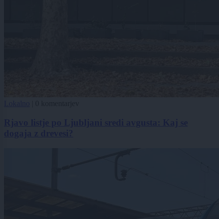
Lokalno
|
0 komentarjev
Rjavo listje po Ljubljani sredi avgusta: Kaj se
dogaja z drevesi?