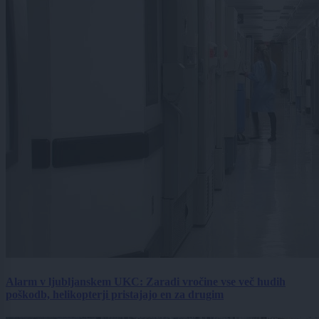
Alarm v ljubljanskem UKC: Zaradi vročine vse več hudih
poškodb, helikopterji pristajajo en za drugim