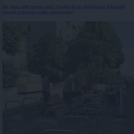
Do vlaka 600 metrov peš: Zaradi del na ljubljanski železniški
postaji prihajajo velike spremembe