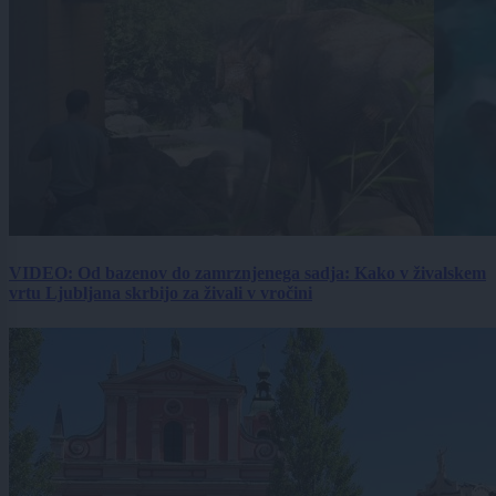
VIDEO: Od bazenov do zamrznjenega sadja: Kako v živalskem
vrtu Ljubljana skrbijo za živali v vročini