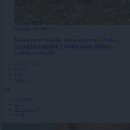
Lokalno
|
0 komentarjev
Mama po dveh letih nima odgovora: Zakaj je
Urban na treningu s Kajak kanu klubom
Ljubljana umrl?
UKC Ljubljana
heparin
Srce
Zdravilo
Deli
Facebook
X
WhatsApp
Pošlji