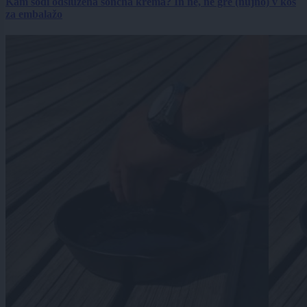
Kam sodi odslužena sončna krema? In ne, ne gre (nujno) v koš
za embalažo