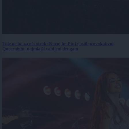
Tole ne bo za oči otrok: Nocoj bo Ptuj gostil provokativni
Queernight, najmlajši vabljeni drugam