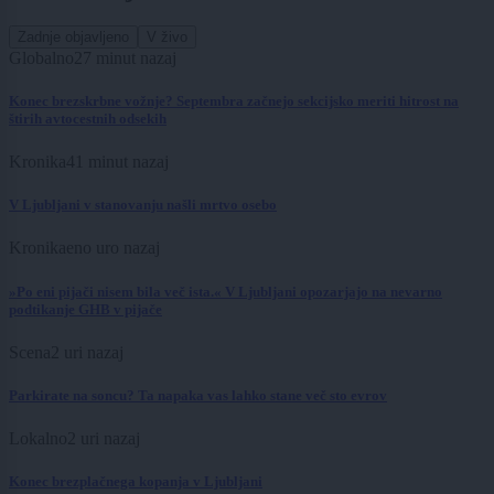
Zadnje objavljeno
V živo
Globalno
27 minut nazaj
Konec brezskrbne vožnje? Septembra začnejo sekcijsko meriti hitrost na
štirih avtocestnih odsekih
Kronika
41 minut nazaj
V Ljubljani v stanovanju našli mrtvo osebo
Kronika
eno uro nazaj
»Po eni pijači nisem bila več ista.« V Ljubljani opozarjajo na nevarno
podtikanje GHB v pijače
Scena
2 uri nazaj
Parkirate na soncu? Ta napaka vas lahko stane več sto evrov
Lokalno
2 uri nazaj
Konec brezplačnega kopanja v Ljubljani