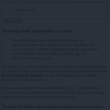
CAPTCHA
Nisem robot
Naročite se
Slovenija med najboljšimi na svetu
Slovenija velja za eno najuspešnejših držav pri
organizaciji obravnave srčnih infarktov. Bolnikov ne
vozijo najprej v najbližje bolnišnice, ampak neposredno
v Univerzitetni klinični center Ljubljana, kjer jih
pričaka interventna ekipa.
Posebnost slovenskega sistema je tudi praksa, da urgentni zdravniki
po pregledu EKG-posnetka in posvetu s kardiologom bolniku
že na
terenu aplicirajo heparin
. V številnih drugih državah takšen
pristop še ni ustaljena praksa.
Prav zaradi dolgoletnih slovenskih izkušenj so v Univerzitetnem
kliničnem centru Ljubljana lahko izvedli študijo, ki zdaj spreminja
pogled na zdravljenje srčnega infarkta po svetu.
Študija bi lahko spremenila mednarodne smernice