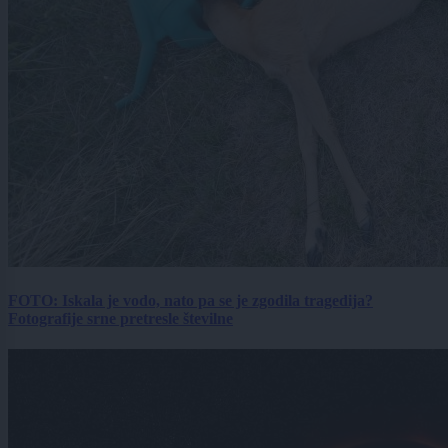
FOTO: Iskala je vodo, nato pa se je zgodila tragedija?
Fotografije srne pretresle številne