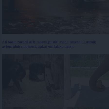
Ali boste zaradi suše morali pustiti avto umazan? Lastnik
avtopralnice pojasnil, zakaj oni lahko delajo