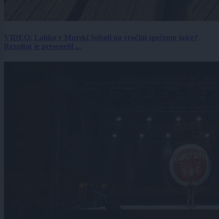
VIDEO: Lahko v Murski Soboti na vročini spečemo jajce?
Rezultat je presenetil ...