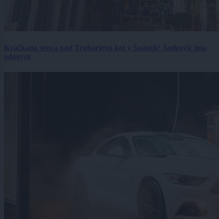
Kvačkana senca nad Trubarjevo kot v Španiji? Janković ima
odgovor