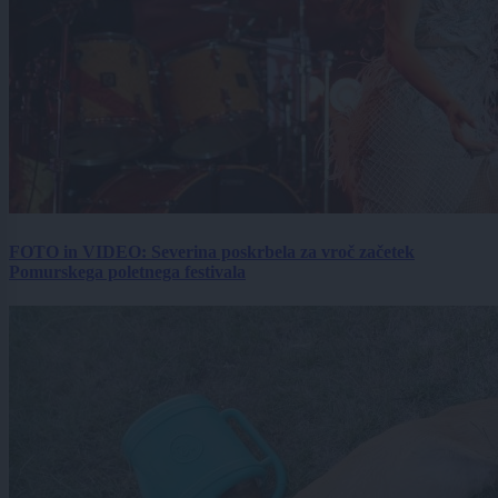
FOTO in VIDEO: Severina poskrbela za vroč začetek
Pomurskega poletnega festivala