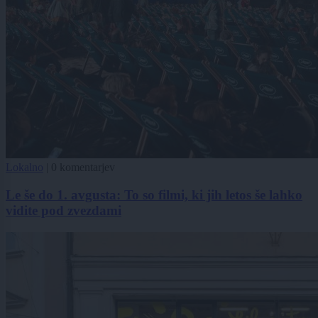
Lokalno
|
0 komentarjev
Le še do 1. avgusta: To so filmi, ki jih letos še lahko
vidite pod zvezdami