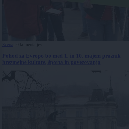
Scena
|
0 komentarjev
Pohod za Evropo bo med 1. in 10. majem praznik
brezmejne kulture, športa in povezovanja