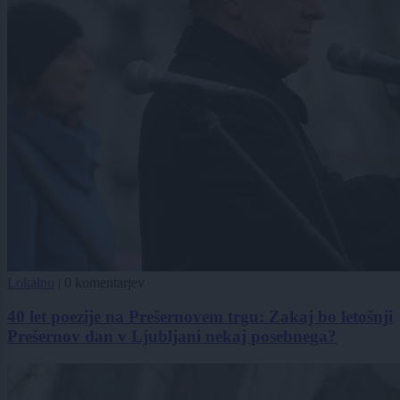
Lokalno
|
0 komentarjev
40 let poezije na Prešernovem trgu: Zakaj bo letošnji
Prešernov dan v Ljubljani nekaj posebnega?