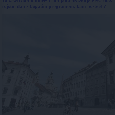
Ta veseli dan kulture: Ljubljana praznuje Prešernov
rojstni dan z bogatim programom, kam boste šli?