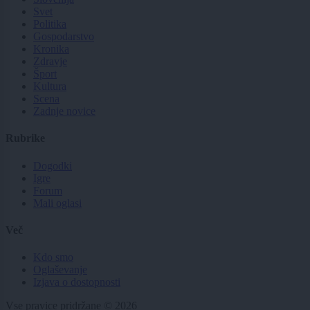
Svet
Politika
Gospodarstvo
Kronika
Zdravje
Šport
Kultura
Scena
Zadnje novice
Rubrike
Dogodki
Igre
Forum
Mali oglasi
Več
Kdo smo
Oglaševanje
Izjava o dostopnosti
Vse pravice pridržane © 2026