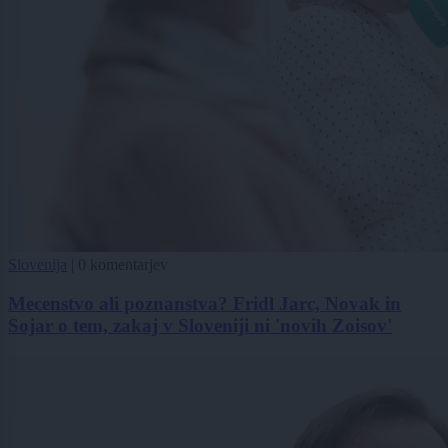
Slovenija
|
0 komentarjev
Mecenstvo ali poznanstva? Fridl Jarc, Novak in
Sojar o tem, zakaj v Sloveniji ni 'novih Zoisov'