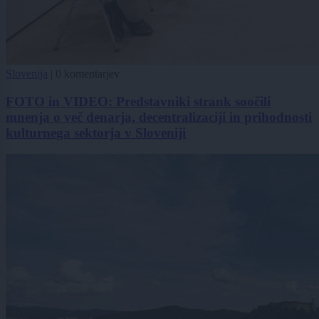
Slovenija
|
0 komentarjev
FOTO in VIDEO: Predstavniki strank soočili
mnenja o več denarja, decentralizaciji in prihodnosti
kulturnega sektorja v Sloveniji