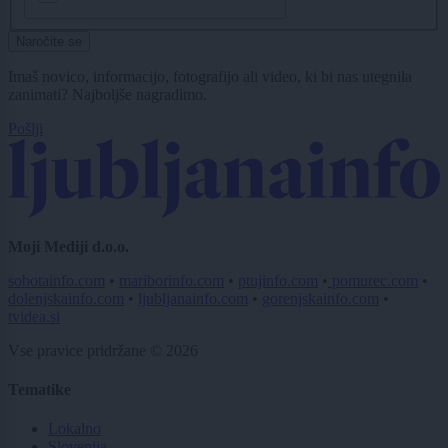
Naročite se
Imaš novico, informacijo, fotografijo ali video, ki bi nas utegnila
zanimati? Najboljše nagradimo.
Pošlji
Moji Mediji d.o.o.
sobotainfo.com
•
mariborinfo.com
•
ptujinfo.com
•
pomurec.com
•
dolenjskainfo.com
•
ljubljanainfo.com
•
gorenjskainfo.com
•
tvidea.si
Vse pravice pridržane © 2026
Tematike
Lokalno
Slovenija