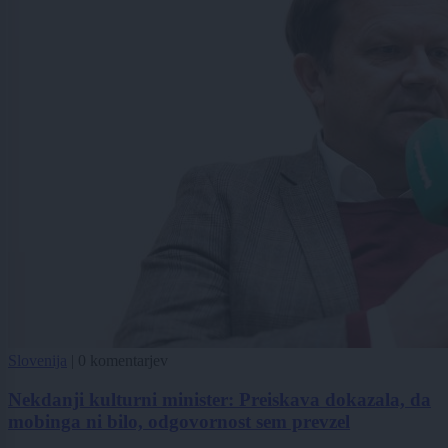
Slovenija
|
0 komentarjev
Nekdanji kulturni minister: Preiskava dokazala, da
mobinga ni bilo, odgovornost sem prevzel