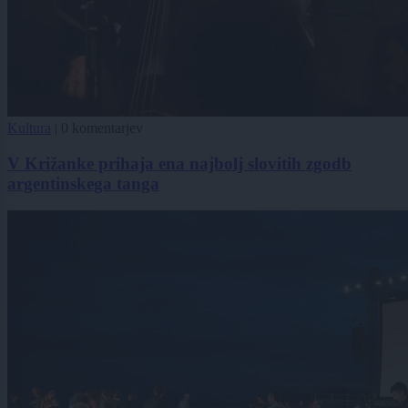
Kultura
|
0 komentarjev
V Križanke prihaja ena najbolj slovitih zgodb
argentinskega tanga