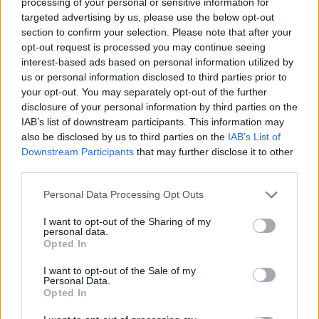
processing of your personal or sensitive information for
targeted advertising by us, please use the below opt-out
section to confirm your selection. Please note that after your
Zadnje objavljeno
V živo
Lokalno
50 minut nazaj
opt-out request is processed you may continue seeing
interest-based ads based on personal information utilized by
FOTO: Ljubljane iz leta 2013 skoraj ne prepoznamo – takšna je bila
us or personal information disclosed to third parties prior to
prestolnica včasih
your opt-out. You may separately opt-out of the further
disclosure of your personal information by third parties on the
Kronika
3 ure nazaj
IAB’s list of downstream participants. This information may
also be disclosed by us to third parties on the
IAB’s List of
Trčenje potniškega in tovornega vlaka na Hrvaškem
Prijavi se na cajtng
Downstream Participants
that may further disclose it to other
third parties.
Lokalno
4 ure nazaj
Personal Data Processing Opt Outs
FOTO in VIDEO: Ljubljano poleti vse bolj obiskujejo Američani, Britanci in
Španci
I want to opt-out of the Sharing of my
personal data.
Globalno
4 ure nazaj
Opted In
Huda vročina na Hrvaškem, nevaren vročinski val bo vztrajal do srede
I want to opt-out of the Sale of my
Personal Data.
Slovenija
5 ur nazaj
Opted In