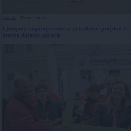
Kultura
|
0 komentarjev
Ljubljana razpisuje sredstva za kulturne projekte, ki
krepijo duševno zdravje