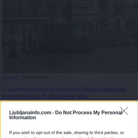
Lokalno
|
0 komentarjev
V soboto napovedan protivojni shod s kulturnim
programom na Prešernovem trgu
1
Ljubljanainfo.com -
Do Not Process My Personal
2
Information
3
4
5
If you wish to opt-out of the sale, sharing to third parties, or