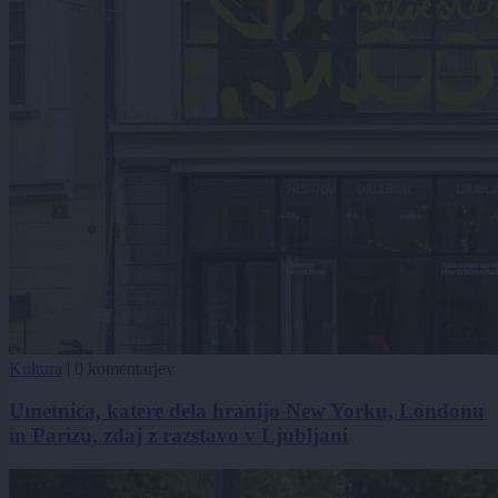
Kultura
|
0 komentarjev
Umetnica, katere dela hranijo New Yorku, Londonu
in Parizu, zdaj z razstavo v Ljubljani