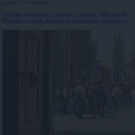
Lokalno
|
0 komentarjev
Jutri na brezplačna vodstva v muzeje: Odkrivanje
Plečnika, ostanki Emone in ljubljansko meščanstvo