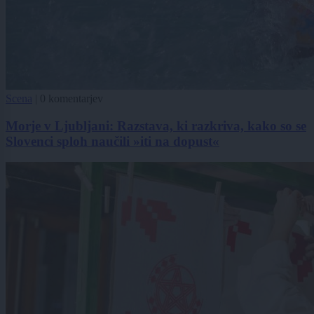
Scena
|
0 komentarjev
Morje v Ljubljani: Razstava, ki razkriva, kako so se
Slovenci sploh naučili »iti na dopust«