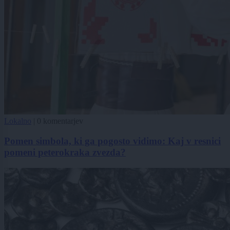
Lokalno
|
0 komentarjev
Pomen simbola, ki ga pogosto vidimo: Kaj v resnici
pomeni peterokraka zvezda?