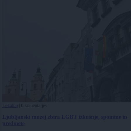
Lokalno
|
0 komentarjev
Ljubljanski muzej zbira LGBT izkušnje, spomine in
predmete