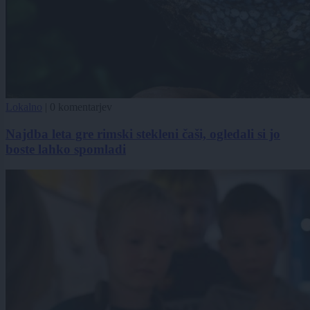
Lokalno
|
0 komentarjev
Najdba leta gre rimski stekleni čaši, ogledali si jo
boste lahko spomladi