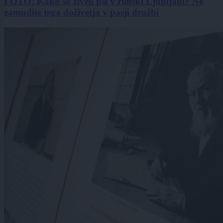
FOTO: Kako so živeli psi v rimski Ljubljani? Ne
zamudite tega doživetja v pasji družbi