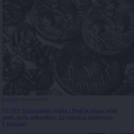
Lokalno
|
0 komentarjev
FOTO: Skrivnostni moški s Prul in nenavaden
grob, poln srebrnikov, ki razkriva zgodovino
Ljubljane