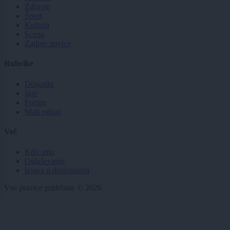
Zdravje
Šport
Kultura
Scena
Zadnje novice
Rubrike
Dogodki
Igre
Forum
Mali oglasi
Več
Kdo smo
Oglaševanje
Izjava o dostopnosti
Vse pravice pridržane © 2026