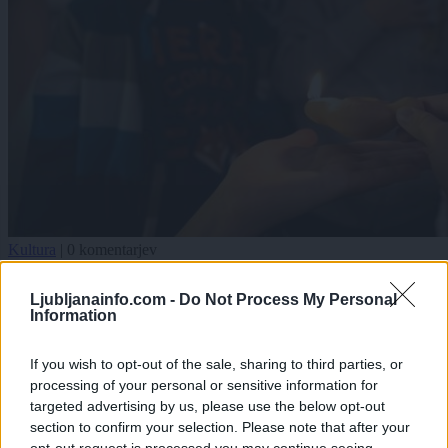
Kultura
|
0 komentarjev
Zabavna dogodivščina: Poletno varstvo v muzeju
Ljubljanainfo.com -
Do Not Process My Personal
Information
1
2
If you wish to opt-out of the sale, sharing to third parties, or
processing of your personal or sensitive information for
targeted advertising by us, please use the below opt-out
Zadnje objavljeno
V živo
section to confirm your selection. Please note that after your
Kronika
5 ur nazaj
opt-out request is processed you may continue seeing