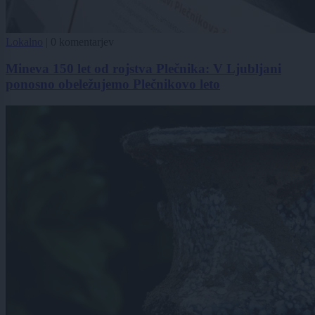
Lokalno
|
0 komentarjev
Mineva 150 let od rojstva Plečnika: V Ljubljani
ponosno obeležujemo Plečnikovo leto