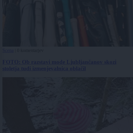
Scena
|
0 komentarjev
FOTO: Ob razstavi mode Ljubljančanov skozi
stoletja tudi izmenjevalnica oblačil