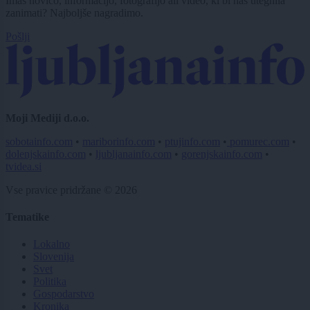
Imaš novico, informacijo, fotografijo ali video, ki bi nas utegnila
zanimati? Najboljše nagradimo.
Pošlji
Moji Mediji d.o.o.
sobotainfo.com
•
mariborinfo.com
•
ptujinfo.com
•
pomurec.com
•
dolenjskainfo.com
•
ljubljanainfo.com
•
gorenjskainfo.com
•
tvidea.si
Vse pravice pridržane © 2026
Tematike
Lokalno
Slovenija
Svet
Politika
Gospodarstvo
Kronika