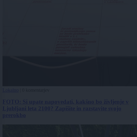
Lokalno
|
0 komentarjev
FOTO: Si upate napovedati, kakšno bo življenje v
Ljubljani leta 2100? Zapišite in razstavite svojo
prerokbo