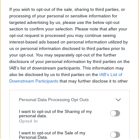
CAPTCHA
If you wish to opt-out of the sale, sharing to third parties, or
Nisem robot
processing of your personal or sensitive information for
targeted advertising by us, please use the below opt-out
Naročite se
section to confirm your selection. Please note that after your
opt-out request is processed you may continue seeing
Imaš novico, informacijo, fotografijo ali video, ki bi nas utegnila
interest-based ads based on personal information utilized by
zanimati? Najboljše nagradimo.
us or personal information disclosed to third parties prior to
your opt-out. You may separately opt-out of the further
Pošlji
disclosure of your personal information by third parties on the
IAB’s list of downstream participants. This information may
also be disclosed by us to third parties on the
IAB’s List of
Prijavi se na cajtng
Downstream Participants
that may further disclose it to other
third parties.
Moji Mediji d.o.o.
Personal Data Processing Opt Outs
sobotainfo.com
•
mariborinfo.com
•
ptujinfo.com
•
pomurec.com
•
dolenjskainfo.com
•
ljubljanainfo.com
•
gorenjskainfo.com
•
I want to opt-out of the Sharing of my
tvidea.si
personal data.
Opted In
Vse pravice pridržane © 2026
I want to opt-out of the Sale of my
Tematike
Personal Data.