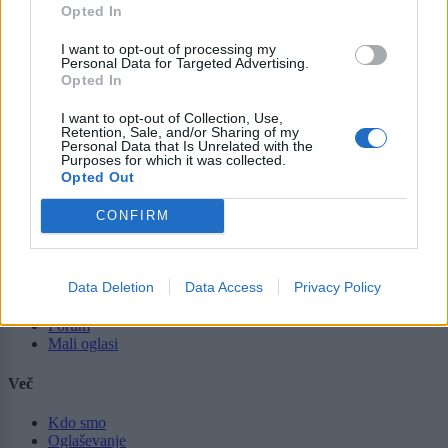
Opted In
Lokalno
I want to opt-out of processing my
Slovenija
Personal Data for Targeted Advertising.
Svet
Opted In
Politika
Gospodarstvo
I want to opt-out of Collection, Use,
Kronika
Retention, Sale, and/or Sharing of my
Zdravje
Personal Data that Is Unrelated with the
Šport
Purposes for which it was collected.
Kultura
Opted Out
Scena
Zadnje novice
CONFIRM
Rubrike
Data Deletion
Data Access
Privacy Policy
Dogodki
Igre
Forum
Mali oglasi
Več
Kdo smo
Oglaševanje