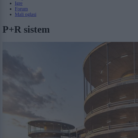
Igre
Forum
Mali oglasi
P+R sistem