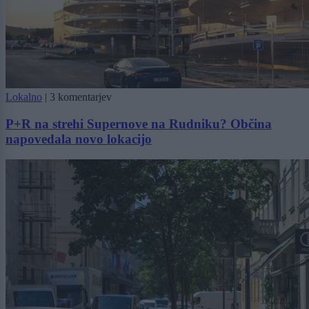
Lokalno
|
3 komentarjev
P+R na strehi Supernove na Rudniku? Občina
napovedala novo lokacijo