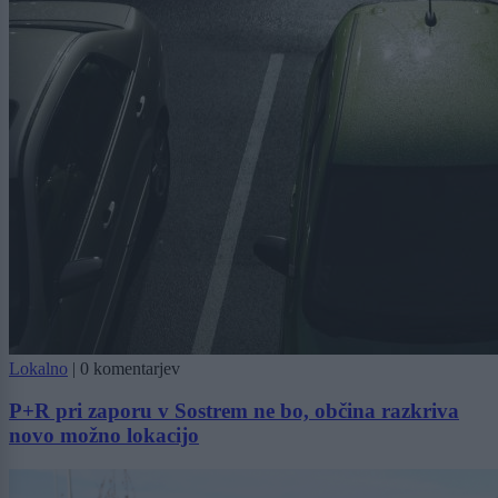
Lokalno
|
0 komentarjev
P+R pri zaporu v Sostrem ne bo, občina razkriva
novo možno lokacijo