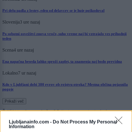
Pri delu padla z lestev, eden od delavcev se je huje poškodoval
Slovenija
3 ure nazaj
Po sobotni osvežitvi znova vroče, suho vreme naj bi vztrajalo ves prihodnji
teden
Scena
4 ure nazaj
Ena napačna beseda lahko sproži zaplet, ta znamenja naj bodo previdna
Lokalno
7 ur nazaj
Kdo v Ljubljani dobi 380 evrov ob rojstvu otroka? Mestna občina pojasnila
pogoje
Prikaži več
Želiš biti vedno na tekočem? Prijavi se na novice in dvakrat
tedensko v svoj email nabiralnik prejmi pregled svežih novic.
Ljubljanainfo.com -
Do Not Process My Personal
Information
E-naslov