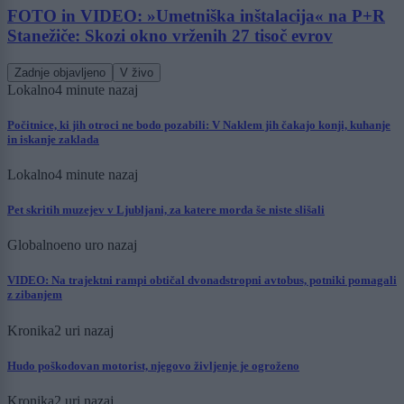
FOTO in VIDEO: »Umetniška inštalacija« na P+R
Stanežiče: Skozi okno vrženih 27 tisoč evrov
Zadnje objavljeno
V živo
Lokalno
4 minute nazaj
Počitnice, ki jih otroci ne bodo pozabili: V Naklem jih čakajo konji, kuhanje
in iskanje zaklada
Lokalno
4 minute nazaj
Pet skritih muzejev v Ljubljani, za katere morda še niste slišali
Globalno
eno uro nazaj
VIDEO: Na trajektni rampi obtičal dvonadstropni avtobus, potniki pomagali
z zibanjem
Kronika
2 uri nazaj
Hudo poškodovan motorist, njegovo življenje je ogroženo
Kronika
2 uri nazaj