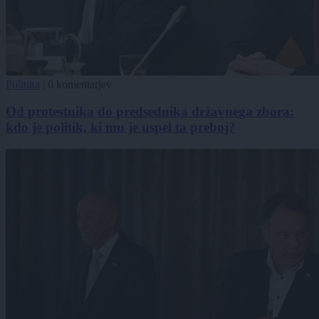
Politika
|
0 komentarjev
Od protestnika do predsednika državnega zbora:
kdo je politik, ki mu je uspel ta preboj?