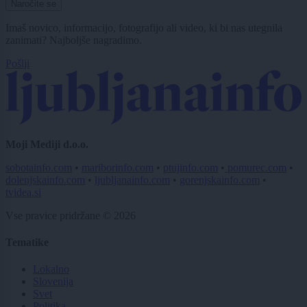
Naročite se
Imaš novico, informacijo, fotografijo ali video, ki bi nas utegnila
zanimati? Najboljše nagradimo.
Pošlji
Moji Mediji d.o.o.
sobotainfo.com
•
mariborinfo.com
•
ptujinfo.com
•
pomurec.com
•
dolenjskainfo.com
•
ljubljanainfo.com
•
gorenjskainfo.com
•
tvidea.si
Vse pravice pridržane © 2026
Tematike
Lokalno
Slovenija
Svet
Politika