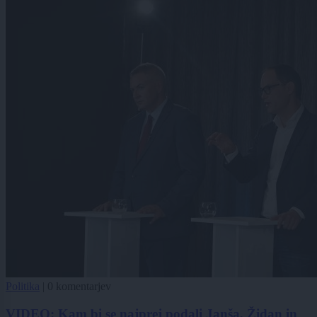
Politika
|
0 komentarjev
VIDEO: Kam bi se najprej podali Janša, Židan in