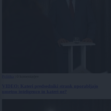
Politika
|
0 komentarjev
VIDEO: Kateri predsedniki strank uporabljajo
umetno inteligenco in kateri ne?