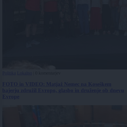
Politika
Lokalno
|
0 komentarjev
FOTO in VIDEO: Matjaž Nemec na Koseškem
bajerju združil Evropo, glasbo in druženje ob dnevu
Evrope