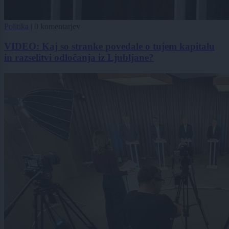
Politika
|
0 komentarjev
VIDEO: Kaj so stranke povedale o tujem kapitalu
in razselitvi odločanja iz Ljubljane?