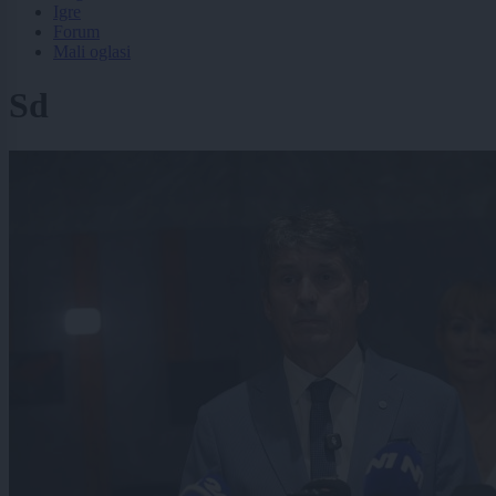
Igre
Forum
Mali oglasi
Sd