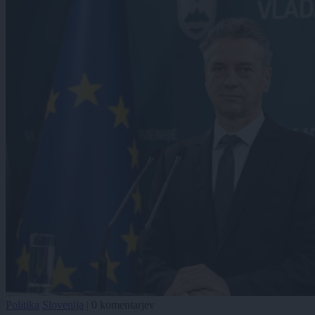
Politika
Slovenija
|
0 komentarjev