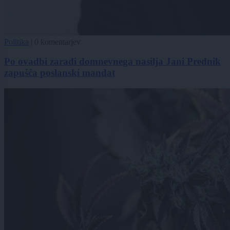
Politika
|
0 komentarjev
Po ovadbi zaradi domnevnega nasilja Jani Prednik
zapušča poslanski mandat