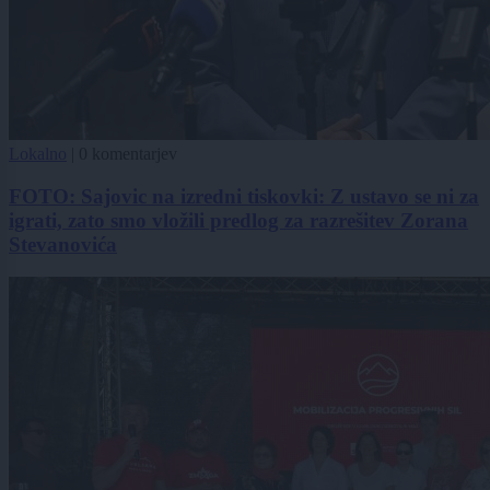
Lokalno
|
0 komentarjev
FOTO: Sajovic na izredni tiskovki: Z ustavo se ni za
igrati, zato smo vložili predlog za razrešitev Zorana
Stevanovića