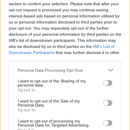
Zadnje objavljeno
V živo
section to confirm your selection. Please note that after your
Globalno
52 minut nazaj
opt-out request is processed you may continue seeing
interest-based ads based on personal information utilized by
Pot proti morju bo daljša: Na avtocestah zastoji in več prometnih nesreč
us or personal information disclosed to third parties prior to
your opt-out. You may separately opt-out of the further
Kronika
2 uri nazaj
disclosure of your personal information by third parties on the
IAB’s list of downstream participants. This information may
Pogrešani mladoletnik iz Ljubljane je bil najden
also be disclosed by us to third parties on the
IAB’s List of
Prijavi se na cajtng
Downstream Participants
that may further disclose it to other
Scena
2 uri nazaj
third parties.
Lunina energija odpira vrata spremembam: Katera znamenja danes čaka
pravi trenutek za veliki korak?
Personal Data Processing Opt Outs
Lokalno
6 ur nazaj
I want to opt-out of the Sharing of my
personal data.
Opted In
FOTO in VIDEO: Medtem ko občina odlaša, podjetniki sami rešujejo ugled
podhoda Ajdovščina
I want to opt-out of the Sale of my
Personal Data.
Kronika
13 ur nazaj
Opted In
Skoraj kot v akcijskem filmu: policisti lovili 19-letnika po ulicah Pule
I want to opt-out of processing my
Personal Data for Targeted Advertising.