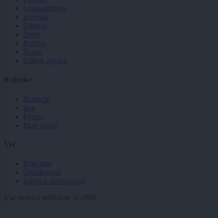
Gospodarstvo
Kronika
Zdravje
Šport
Kultura
Scena
Zadnje novice
Rubrike
Dogodki
Igre
Forum
Mali oglasi
Več
Kdo smo
Oglaševanje
Izjava o dostopnosti
Vse pravice pridržane © 2026