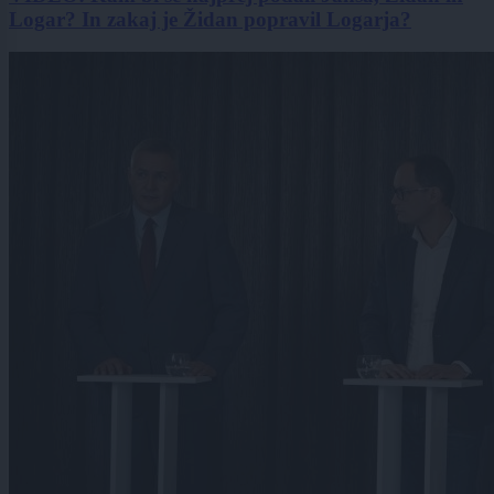
Logar? In zakaj je Židan popravil Logarja?