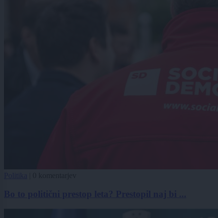
Politika
|
0 komentarjev
Bo to politični prestop leta? Prestopil naj bi ...