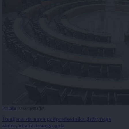
Politika
|
0 komentarjev
Izvoljena sta nova podpredsednika državnega
zbora, oba iz desnega pola