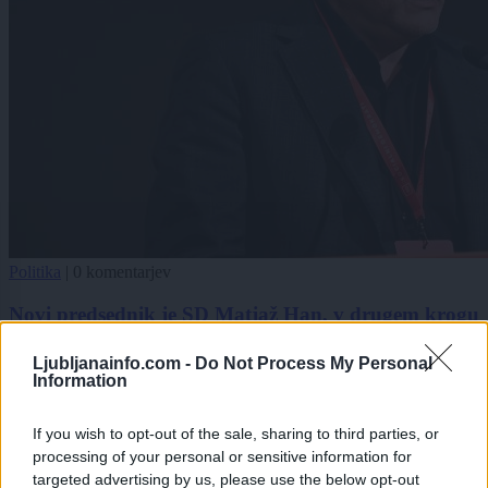
Politika
|
0 komentarjev
Novi predsednik je SD Matjaž Han, v drugem krogu
glasovanja premagal Milana Brgleza
Ljubljanainfo.com -
Do Not Process My Personal
1
Information
2
3
If you wish to opt-out of the sale, sharing to third parties, or
processing of your personal or sensitive information for
targeted advertising by us, please use the below opt-out