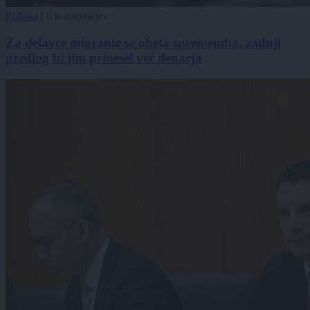
Politika
|
0 komentarjev
Za delavce migrante se obeta sprememba, zadnji
predlog bi jim prinesel več denarja