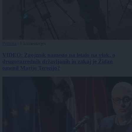
Politika
|
0 komentarjev
VIDEO: Zgojznik namesto na letalo na vlak, o
drugorazrednih državljanih in zakaj je Židan
omenil Marijo Terezijo?