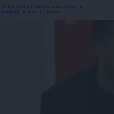
Podpora vladi oktobra nižja, Golob po
priljubljenosti na 13. mestu