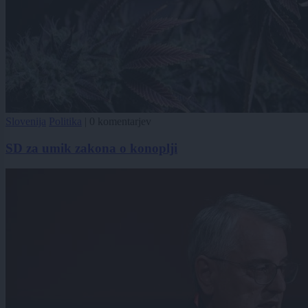
Slovenija
Politika
|
0 komentarjev
SD za umik zakona o konoplji