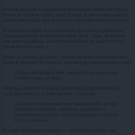
Evropski poslanec in podpredsednik Socialnih demokratov Matjaž
Nemec je ob dnevu zmage, dnevu Evrope in dnevu miru poudaril
pomen sodelovanja, miru in povezovanja progresivnih sil v Evropi.
Po njegovih besedah so se predstavniki Evropskega parlamenta,
italijanskega senata ter političnih strank zbrali z željo, da poiščejo
»alternativo politikam, ki ustvarjajo konflikte, ne samo v Evropi,
ampak širom po svetu.«
Nemec je poudaril, da želijo v ospredje postaviti sodelovanje med
narodi in državami ter vrednote, na katerih je nastala Evropska unija.
»Želimo biti gradniki miru, mednarodnega spoštovanja
in sodelovanja,« je dejal.
Ob tem je izpostavil tudi idejo povezovanja progresivnih sil po
vzoru Barcelone, ki jo želijo prenesti v Slovenijo.
»Združeni lahko premaknemo nekaj na boljše, da smo
alternativa trumpizmu, urbanizmu, populizmu in
ekstremni desni politiki, ki danes preplavlja Evropo in
svet,« je povedal.
Po njegovih besedah verjamejo v »alternativno politiko, kjer