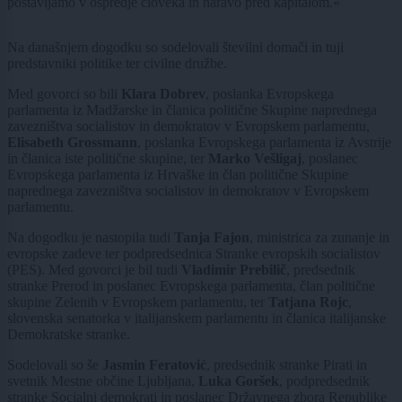
postavljamo v ospredje človeka in naravo pred kapitalom.«
Na današnjem dogodku so sodelovali številni domači in tuji
predstavniki politike ter civilne družbe.
Med govorci so bili
Klara Dobrev
, poslanka Evropskega
parlamenta iz Madžarske in članica politične Skupine naprednega
zavezništva socialistov in demokratov v Evropskem parlamentu,
Elisabeth Grossmann
, poslanka Evropskega parlamenta iz Avstrije
in članica iste politične skupine, ter
Marko Vešligaj
, poslanec
Evropskega parlamenta iz Hrvaške in član politične Skupine
naprednega zavezništva socialistov in demokratov v Evropskem
parlamentu.
Na dogodku je nastopila tudi
Tanja Fajon
, ministrica za zunanje in
evropske zadeve ter podpredsednica Stranke evropskih socialistov
(PES). Med govorci je bil tudi
Vladimir Prebilič
, predsednik
stranke Prerod in poslanec Evropskega parlamenta, član politične
skupine Zelenih v Evropskem parlamentu, ter
Tatjana Rojc
,
slovenska senatorka v italijanskem parlamentu in članica italijanske
Demokratske stranke.
Sodelovali so še
Jasmin Feratović
, predsednik stranke Pirati in
svetnik Mestne občine Ljubljana,
Luka Goršek
, podpredsednik
stranke Socialni demokrati in poslanec Državnega zbora Republike