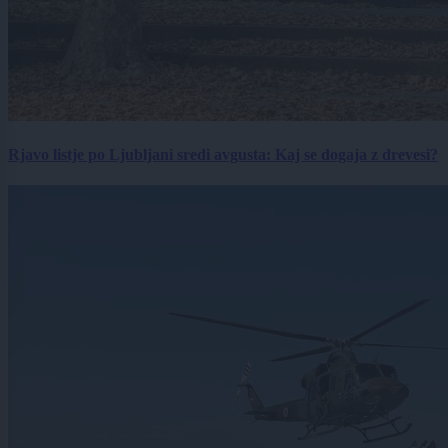
Rjavo listje po Ljubljani sredi avgusta: Kaj se dogaja z drevesi?