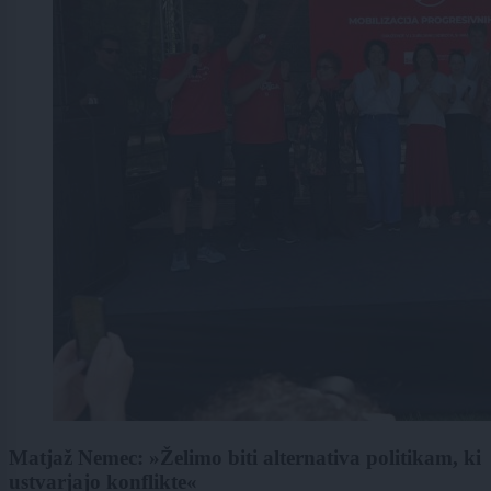
Matjaž Nemec: »Želimo biti alternativa politikam, ki
ustvarjajo konflikte«