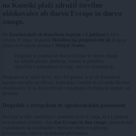
na Koseški plaži združil številne
obiskovalce ob dnevu Evrope in dnevu
zmage.
Na
Koseški plaži ob Koseškem bajerju v Ljubljani
je bil v
soboto, 9. maja, dogodek
Mobilizacija progresivnih sil
, ki ga je
pripravil evropski poslanec
Matjaž Nemec
.
Dogodek je potekal ob dnevu Evrope in dnevu zmage
ter združil glasbo, druženje, humor in politična
sporočila o prihodnosti Evrope, miru in demokraciji.
Program se je začel ob 11. uri z DJ glasbo, ki je ob Koseškem
bajerju ustvarila sproščeno, festivalsko vzdušje in privabila številne
obiskovalce, ki so dan preživeli v znamenju druženja in razprav na
prostem.
Dogodek z evropskim in zgodovinskim pomenom
Srečanje je bilo umeščeno v simbolni okvir 9. maja, ki v Ljubljani
nosi poseben pomen – kot
dan Evrope in dan zmage
, povezan tudi
s spominom na osvoboditev mesta ter idejo evropskega
povezovanja, miru in demokratičnih vrednot.