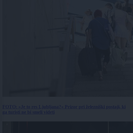
FOTO: »Je to res Ljubljana?« Prizor pri železniški postaji, ki
ga turisti ne bi smeli videti