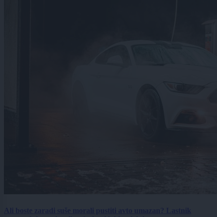
Ali boste zaradi suše morali pustiti avto umazan? Lastnik