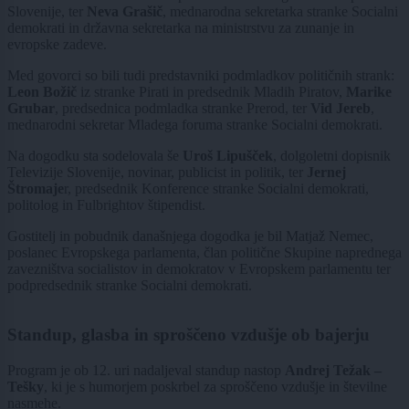
Slovenije, ter
Neva Grašič
, mednarodna sekretarka stranke Socialni
demokrati in državna sekretarka na ministrstvu za zunanje in
evropske zadeve.
Med govorci so bili tudi predstavniki podmladkov političnih strank:
Leon Božič
iz stranke Pirati in predsednik Mladih Piratov,
Marike
Grubar
, predsednica podmladka stranke Prerod, ter
Vid Jereb
,
mednarodni sekretar Mladega foruma stranke Socialni demokrati.
Na dogodku sta sodelovala še
Uroš Lipušček
, dolgoletni dopisnik
Televizije Slovenije, novinar, publicist in politik, ter
Jernej
Štromaje
r, predsednik Konference stranke Socialni demokrati,
politolog in Fulbrightov štipendist.
Gostitelj in pobudnik današnjega dogodka je bil Matjaž Nemec,
poslanec Evropskega parlamenta, član politične Skupine naprednega
zavezništva socialistov in demokratov v Evropskem parlamentu ter
podpredsednik stranke Socialni demokrati.
Standup, glasba in sproščeno vzdušje ob bajerju
Program je ob 12. uri nadaljeval standup nastop
Andrej Težak –
Tešky
, ki je s humorjem poskrbel za sproščeno vzdušje in številne
nasmehe.