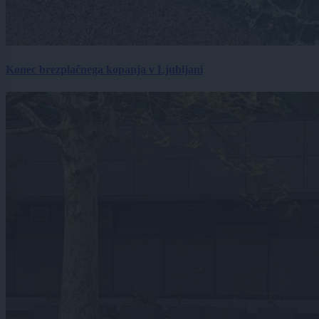
Konec brezplačnega kopanja v Ljubljani