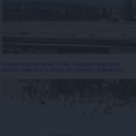
Vročina terja svoj davek: V UKC Ljubljana porast hudo
poškodovanih, letos že več kot 420 pristankov helikopterjev