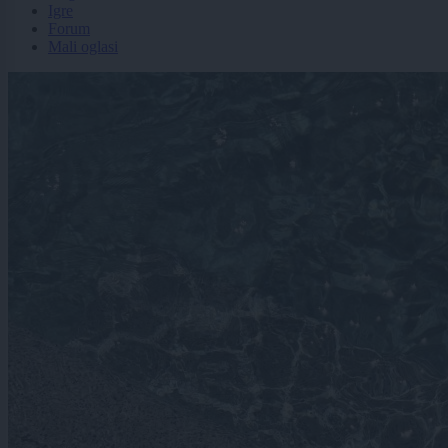
Igre
Forum
Mali oglasi