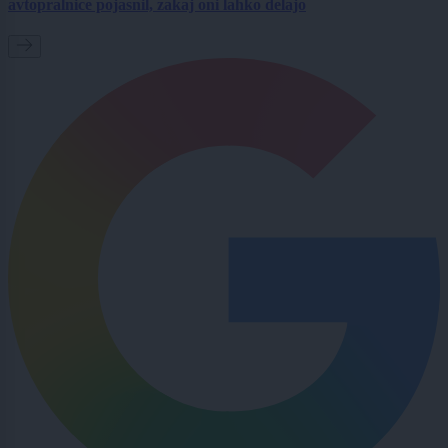
avtopralnice pojasnil, zakaj oni lahko delajo