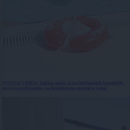
FOTO in VIDEO: Takšna gneča je na ljubljanskih kopališčih -
otroci zavzeli bazene, na Kodeljevem omejujejo vstop