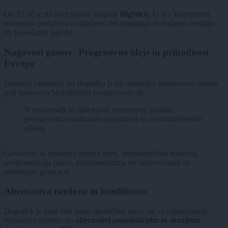
Ob 12.30 je na oder stopila skupina
Big$tick
, ki je s koncertnim
nastopom poskrbela za glasbeni del dogajanja in dodatno energijo
ob Koseškem bajerju.
Nagovori gostov: Progresivne ideje in prihodnost
Evrope
Osrednji vsebinski del dogodka je bil namenjen nagovorom gostov
pod naslovom Mobilizacija progresivnih sil.
V pogovorih so sodelovali progresivni politiki,
predstavniki mladinskih organizacij in civilnodružbenih
gibanj.
Govorniki so poudarili pomen miru, demokratičnih institucij,
mednarodnega prava, multilateralizma ter odgovornosti do
prihodnjih generacij.
Alternativa razdoru in konfliktom
Dogodek je imel tudi jasno sporočilno noto, saj so organizatorji
izpostavili potrebo po
alternativi populističnim in skrajnim