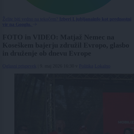
Želite biti vedno na tekočem?
Izberi Ljubljanainfo kot prednostni
vir na Googlu.
FOTO in VIDEO: Matjaž Nemec na
Koseškem bajerju združil Evropo, glasbo
in druženje ob dnevu Evrope
Oglasni prispevek
|
9. maj 2026 16:30
v
Politika
Lokalno