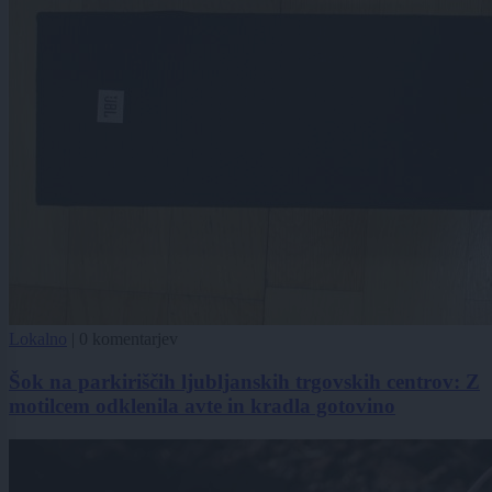
Lokalno
|
0 komentarjev
Šok na parkiriščih ljubljanskih trgovskih centrov: Z
motilcem odklenila avte in kradla gotovino