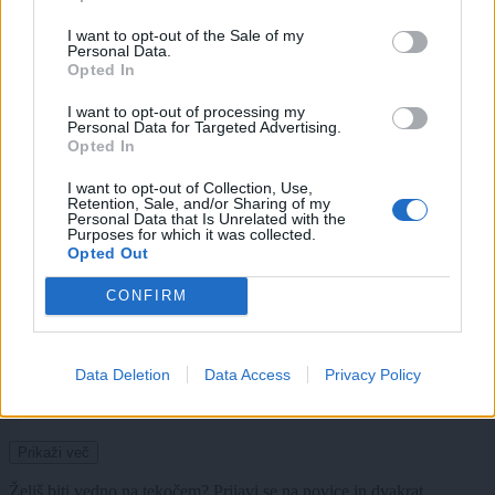
Vročinski val je nevaren tudi za živali: tako jim lahko pomagate preživeti
I want to opt-out of the Sale of my
Personal Data.
Slovenija
9 ur nazaj
Opted In
I want to opt-out of processing my
Po prometni nesreči in govoricah o ustavni obtožbi: znano, kdo bi prevzel
Personal Data for Targeted Advertising.
naloge predsednice
Opted In
Slovenija
9 ur nazaj
I want to opt-out of Collection, Use,
Retention, Sale, and/or Sharing of my
Ali boste zaradi suše morali pustiti avto umazan? Lastnik avtopralnice
Personal Data that Is Unrelated with the
Purposes for which it was collected.
pojasnil, zakaj oni lahko delajo
Opted Out
Gospodarstvo
10 ur nazaj
CONFIRM
Hekerji napadli državno podjetje, stranke opozarjajo na lažna nakazila
Slovenija
11 ur nazaj
Data Deletion
Data Access
Privacy Policy
Rekordna vročina v prestolnici! Ljubljana se je segrela do ...
Prikaži več
Želiš biti vedno na tekočem? Prijavi se na novice in dvakrat