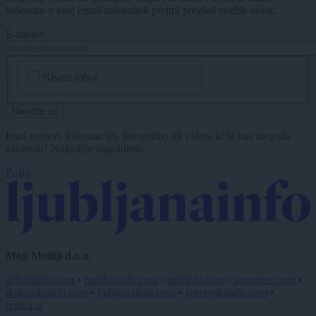
tedensko v svoj email nabiralnik prejmi pregled svežih novic.
E-naslov
CAPTCHA
Nisem robot
Naročite se
Imaš novico, informacijo, fotografijo ali video, ki bi nas utegnila
zanimati? Najboljše nagradimo.
Pošlji
Moji Mediji d.o.o.
sobotainfo.com
•
mariborinfo.com
•
ptujinfo.com
•
pomurec.com
•
dolenjskainfo.com
•
ljubljanainfo.com
•
gorenjskainfo.com
•
tvidea.si