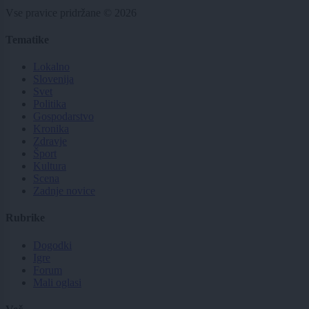
Vse pravice pridržane © 2026
Tematike
Lokalno
Slovenija
Svet
Politika
Gospodarstvo
Kronika
Zdravje
Šport
Kultura
Scena
Zadnje novice
Rubrike
Dogodki
Igre
Forum
Mali oglasi