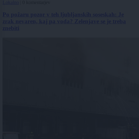
Lokalno
|
0 komentarjev
Po požaru pozor v teh ljubljanskih soseskah: Je
zrak nevaren, kaj pa voda? Zelenjave se je treba
znebiti