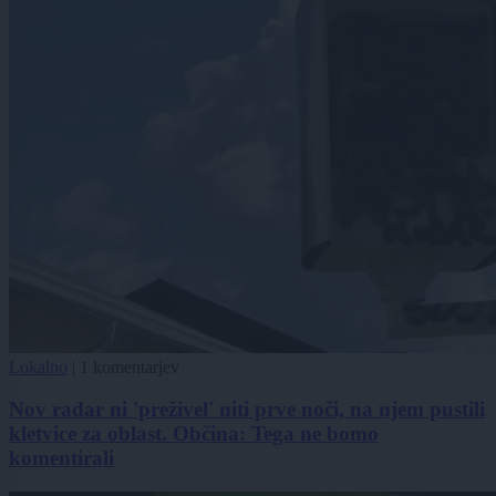
Lokalno
|
1 komentarjev
Nov radar ni 'preživel' niti prve noči, na njem pustili
kletvice za oblast. Občina: Tega ne bomo
komentirali