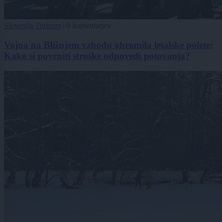
Slovenija
Turizem
|
0 komentarjev
Vojna na Bližnjem vzhodu ohromila letalske polete:
Kako si povrniti stroške odpovedi potovanja?