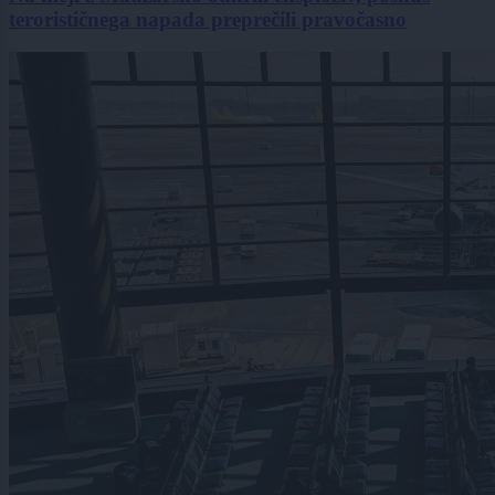
terorističnega napada preprečili pravočasno