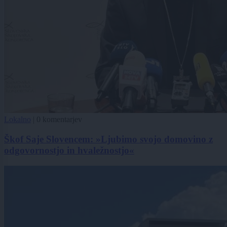
Lokalno
|
0 komentarjev
Škof Saje Slovencem: »Ljubimo svojo domovino z
odgovornostjo in hvaležnostjo«