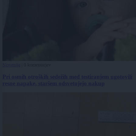
Slovenija
|
0 komentarjev
Pri osmih otroških sedežih med testiranjem ugotovili
resne napake, staršem odsvetujejo nakup