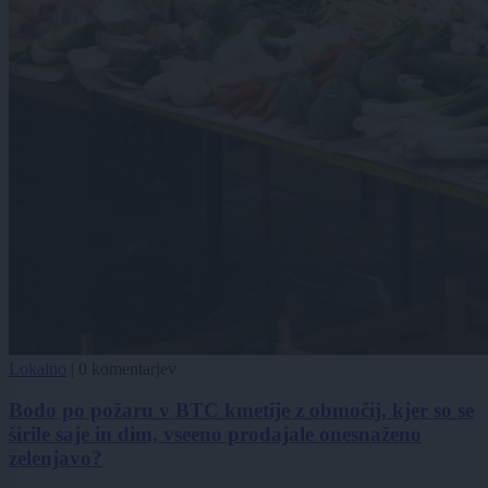
Lokalno
|
0 komentarjev
Bodo po požaru v BTC kmetije z območij, kjer so se
širile saje in dim, vseeno prodajale onesnaženo
zelenjavo?