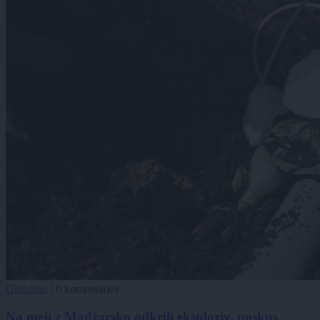
Globalno
|
0 komentarjev
Na meji z Madžarsko odkrili eksploziv, poskus