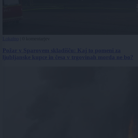
Lokalno
|
0 komentarjev
Požar v Sparovem skladišču: Kaj to pomeni za
ljubljanske kupce in česa v trgovinah morda ne bo?