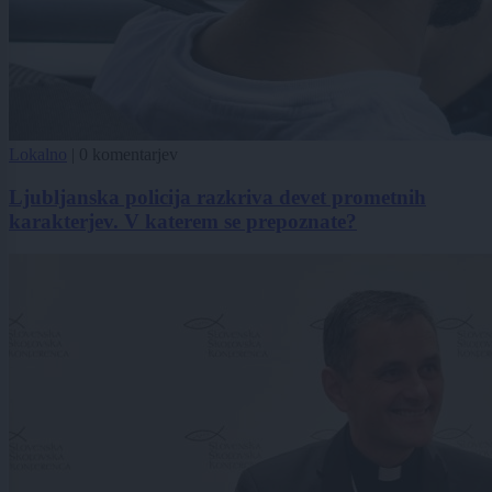
Lokalno
|
0 komentarjev
Ljubljanska policija razkriva devet prometnih
karakterjev. V katerem se prepoznate?