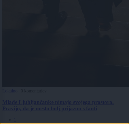
Lokalno
|
0 komentarjev
Mlade Ljubljančanke nimajo svojega prostora.
Pravijo, da je mesto bolj prijazno s fanti
1
2