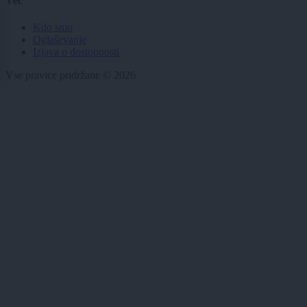
Več
Kdo smo
Oglaševanje
Izjava o dostopnosti
Vse pravice pridržane © 2026