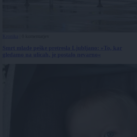
Kronika
|
0 komentarjev
Smrt mlade peške pretresla Ljubljano: »To, kar
gledamo na ulicah, je postalo nevarno«