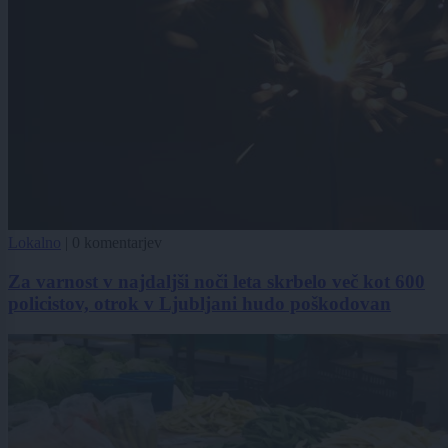
Lokalno
|
0 komentarjev
Za varnost v najdaljši noči leta skrbelo več kot 600
policistov, otrok v Ljubljani hudo poškodovan