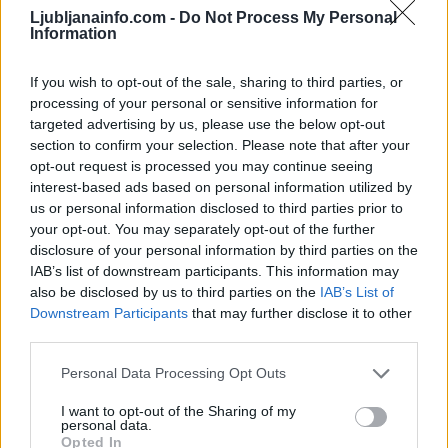
3
Ljubljanainfo.com -
Do Not Process My Personal
4
Information
5
6
If you wish to opt-out of the sale, sharing to third parties, or
processing of your personal or sensitive information for
targeted advertising by us, please use the below opt-out
Zadnje objavljeno
V živo
section to confirm your selection. Please note that after your
Lokalno
eno uro nazaj
opt-out request is processed you may continue seeing
interest-based ads based on personal information utilized by
Pokop žrtev na Žalah dobiva konkretne obrise: Ministrstvo pripravilo
pravila, Janković ostaja proti lokaciji
us or personal information disclosed to third parties prior to
your opt-out. You may separately opt-out of the further
Scena
eno uro nazaj
disclosure of your personal information by third parties on the
IAB’s list of downstream participants. This information may
Kamniški župan Matej Slapar v dvojni sreči: Rodili sta se mu hčerki
also be disclosed by us to third parties on the
IAB’s List of
Tinkara in Lara
Prijavi se na cajtng
Downstream Participants
that may further disclose it to other
third parties.
Lokalno
eno uro nazaj
Personal Data Processing Opt Outs
FOTO: »Je to res Ljubljana?« Prizor pri železniški postaji, ki ga turisti ne bi
smeli videti
I want to opt-out of the Sharing of my
personal data.
okolje
8 ur nazaj
Opted In